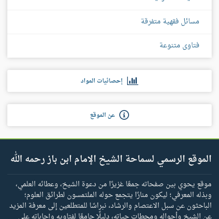
مسائل فقهية متفرقة
فتاوى متنوعة
إحصائيات المواد
عن الموقع
الموقع الرسمي لسماحة الشيخ الإمام ابن باز رحمه الله
موقع يحوي بين صفحاته جمعًا غزيرًا من دعوة الشيخ، وعطائه العلمي،
وبذله المعرفي؛ ليكون منارًا يتجمع حوله الملتمسون لطرائق العلوم؛
الباحثون عن سبل الاعتصام والرشاد، نبراسًا للمتطلعين إلى معرفة المزيد
عن الشيخ وأحواله ومحطات حياته، دليلًا جامعًا لفتاويه وإجاباته على