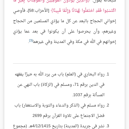
سبحانه يقول:
وَالَّذِينَ يُؤْذُونَ الْمُؤْمِنِينَ وَالْمُؤْمِنَاتِ بِغَيْرِ مَا
اكْتَسَبُوا فَقَدِ احْتَمَلُوا بُهْتَانًا وَإِثْمًا مُّبِينًا
[الأحزاب:58]، فأوصي
إخواني الحجاج بالبعد عن كل ما يؤذي المسلمين من الحجاج
وغيرهم، وأن يحرصوا على أن يكونوا في بعد عما يؤذي
[3]
إخوانهم في الله في مكة وفي المدينة وفي غيرهما
.
رواه البخاري في (العلم) باب من يرد الله به خيرًا يفقهه
في الدين برقم 71، ومسلم في (الزكاة) باب النهي عن
المسألة برقم 1037.
رواه مسلم في (الذكر والدعاء والتوبة والاستغفار) باب
فضل الاجتماع على تلاوة القرآن برقم 2699
نشر في جريدة (المدينة) بتاريخ 4/12/1415هـ. (مجموع