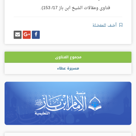
فتاوى ومقالات الشيخ ابن باز 17/ 153).
أضف للمفضلة
شارك
شارك
إرسل
على
على
إيميل
فيسبوك
غوغل
بلس
مجموع الفتاوى
مسيرة عطاء