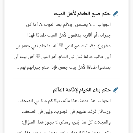
حكم صنع الطعام لأهل الميت
الجواب: .. لا يصنعون ولائم بعد الموت لا، أما كون
جيرانه، أو أقاربه يدفعون لأهل الميت طعامًا فهذا
مشروع، وقد ثبت عن النبي ﷺ أنه لما جاء نعي جعفر بن
أبي طالب  لما قتل في الشام، أمر النبي ﷺ أهل بيته أن
يصنعوا طعامًا لأهل بيت جعفر، فإذا صنع جيرانهم لهم ...
حكم بناء الخيام لإقامة المآتم
الجواب: هذا بدعة، هذا مأتم، بينَّا كم مرة في الصحف،
ورسائل قرئت عليهم في الجنوب، وبُين في الصحف،
والمجلات كل هذا بُين، ومنكر، لا يجوز هذا. السؤال: