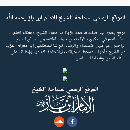
الموقع الرسمي لسماحة الشيخ الإمام ابن باز رحمه الله
موقع يحوي بين صفحاته جمعًا غزيرًا من دعوة الشيخ، وعطائه العلمي،
وبذله المعرفي؛ ليكون منارًا يتجمع حوله الملتمسون لطرائق العلوم؛
الباحثون عن سبل الاعتصام والرشاد، نبراسًا للمتطلعين إلى معرفة المزيد
عن الشيخ وأحواله ومحطات حياته، دليلًا جامعًا لفتاويه وإجاباته على
أسئلة الناس وقضايا المسلمين.
الموقع الرسمي لسماحة الشيخ