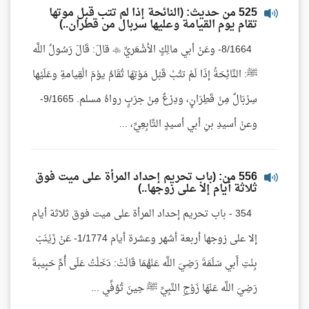
525 من حديث: (النائحة إذا لم تتب قبل موتها
تقام يوم القيامة وعليها سربال من قطران..)
8/1664- وعَنْ أبي مالِكٍ الأشْعَريِّ  قالَ: قَالَ رَسُولُ اللَّه
ﷺ: النَّائِحَةُ إذَا لَمْ تتُبْ قَبْل مَوْتِهَا تُقَامُ يوْمَ الْقِيامةِ وعَلَيْها
سِرْبَالٌ مِنْ قَطِرَانٍ، ودِرْعٌ مِنْ جرَبٍ رواهُ مسلم. 9/1665-
وعنْ أسيدِ بنِ أبي أسيدٍ التَّابِعِيِّ، ...
556 من: (باب تحريم إحداد المرأة على ميت فوق
ثلاثة أيام إلا على زوجها..)
354 - باب تحريم إحداد المرأة على ميت فوق ثلاثة أيام
إلا على زوجها أربعة أشهر وعشرة أيام 1/1774- عَنْ زَيْنَبَ
بِنْتِ أَبي سَلَمَةَ رَضِيَ اللَّه عَنْهُمَا قَالَتْ: دَخَلْتُ عَلَى أُمِّ حَبِيبةَ
رَضِيَ اللَّه عَنْهَا زَوْجِ النَّبِيِّ ﷺ حِينَ تُوُفِّي ...