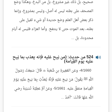
صحيح، بل ذلك غير مشروع، بل من البدع، وهكذا وضع
المصحف على بطنه ليس له أصل، وليس بمشروع، وإنما
ذكر بعض أهل العلم وضع حديدة أو شيء ثقيل على
بطنه، بعد الموت حتى لا ينتفخ. وأما العزاء فليس له أيام
محدودة، بل ...
524 من حديث: (من نِيح عَليه فإنه يعذب بما نِيح
عليه يوم القِيامة)
4/1660- وعَن المُغِيرةِ بنِ شُعْبَةَ  قَالَ: سَمِعْتُ رَسُولَ
اللَّهِ ﷺ يَقُولُ: مَنْ نِيحَ عَليْهِ فَإنَّهُ يُعَذَّبُ بِمَا نِيحَ علَيْهِ يَوْمَ
الْقِيامةِ متفقٌ عليه. 5/1661- وعَنْ أمِّ عَطِيَّةَ نُسَيْبَةَ رضي
اللَّه عَنْهَا قَالَتْ: "أخَذَ ...