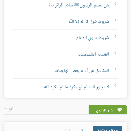
الجواب: هذا الذي ذكره السائل قد بلغنا، وعلم وانتشر، وعرف
هل يسمع الرسول ﷺ سلام الزائر له؟
من أمر الشيعة الرافضة التي يقال لها: الطائفة الاثنا عشرية،
شروط قول لا إله إلا الله
ويقال لها: الجعفرية، ويقال لها: الإمامية، ولاسيما بعدما تولى
قيادة هذه الدولة الخميني، فإنه انتشر شرهم، وظهر في أماكن
شروط قبول الدعاء
كثيرة. وقد تنبه الدعاة إلى الله، والعلماء الذين هم يعتبرون
علماء من أهل السنة، قد تنبهوا لهذا الأمر، ولم يزالوا يحاربون
القضية الفلسطينية
هذا التشيع، وينبهون الناس على خطره، وأنه بدعة نكراء،
التكاسل عن أداء بعض الواجبات
ووسيلة إلى الشرك بالله، وإلى سب الصحابة -رضي الله عنهم
وأرضاهم- وإلى عبادة الحسين، وإلى رجوع الوثنية -والعياذ
لا يجوز للمسلم أن يكره ما لم يكره الله
بالله- فهذا أمر معلوم، والعلماء المعروفون منتبهون لهذا الأمر،
وهكذا الدعاة، والتابعون لدار الإفتاء، والتابعون للرابطة،
المزيد
درر الشيخ
عندهم العلم بهذا، وعندهم بحمد الله من النشاط ما نرجو أن
ينفع الله به الأمة. والواجب على علماء السنة، وعلى الدعاة إلى