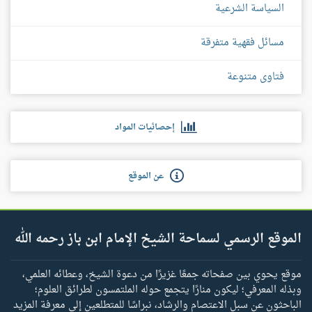
السياسة الشرعية
مسائل فقهية متفرقة
فتاوى متنوعة
إحصائيات المواد
عن الموقع
الموقع الرسمي لسماحة الشيخ الإمام ابن باز رحمه الله
موقع يحوي بين صفحاته جمعًا غزيرًا من دعوة الشيخ، وعطائه العلمي،
وبذله المعرفي؛ ليكون منارًا يتجمع حوله الملتمسون لطرائق العلوم؛
الباحثون عن سبل الاعتصام والرشاد، نبراسًا للمتطلعين إلى معرفة المزيد