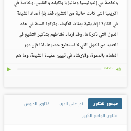
وخاصة في إندونيسيا وماليزيا وتايلند والفلبين، وخاصة في
أفريقيا التي كانت خالية من التشيع، فقد بلغ أعداد الشيعة
في القارة الإفريقية بمئات الألوف، وتركوا السنة في هذه
الدول التي ذكرناها، وقد ازداد نشاطهم بتذكير التشيع في
العديد من الدول التي لا نستطيع حصرها، لذا فإن دور
العلماء بالدعوة، والإرشاد في تبيين عقيدة الشيعة، وما هم
فيه من الخبث، ونحيطكم أن العديد ممن يخدعون المسلمين
ay
max volume
-04:28
يعلنون الدعاية لهم، ويقولون: لا فرق بيننا وبينهم، هذا هو
السبب في تحويل السنة إلى شيعة، وإن دعوتهم قد بدأت
تستشري بين الناس بطريقة سرية، نرجو من سماحتكم
نور على الدرب
فتاوى الدروس
مجموع الفتاوى
الجواب، وتخصيص محاضرات تبين عقيدة الشيعة، والسلام
فتاوى الجامع الكبير
عليكم.