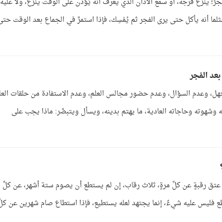
فجرُ؛ ينزع فرجه، أو سمع الأذان الذي يعرف أنه يُؤذن على الوقت ينزع، ولا عليه
ا أنه يأكل حتى يرى الفجر ثم يُمْسِك، فإذا استمرَّ في الجماع بعد الوقت حتى
عد الفجر
جهل، وعدم السؤال، وعدم حضور مجالس العلم، وعدم الاستفادة من حلقات العل
طنه وشهوته وحاجاته العادية، ما يهتم بدينه، ويسأل ويتبصَّر: ماذا يجب على
يه عتق رقبةٍ عن كلِّ مرةٍ، ثلاث رقاب، إن لم يستطع أن يصوم ستة أشهر، عن كلِّ م
 فليس عليه شيءٌ، إنما يجتهد لعله يستطيع، فإذا استطاع صام شهرين عن كلِّ