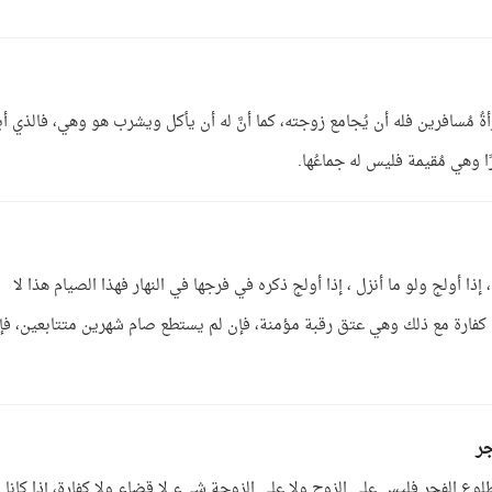
رأةُ مُسافرين فله أن يُجامع زوجته، كما أنَّ له أن يأكل ويشرب هو وهي، فالذي أب
ًا وهي مُقيمة فليس له جماعُها.
ذا أولج ولو ما أنزل ، إذا أولج ذكره في فرجها في النهار فهذا الصيام هذا لا
يه كفارة مع ذلك وهي عتق رقبة مؤمنة، فإن لم يستطع صام شهرين متتابعين، فإ
جر
لوع الفجر فليس على الزوج ولا على الزوجة شيء لا قضاء ولا كفارة، إذا كانا ل