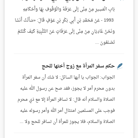
بَابِ الْمَسِيرِ مِنْ مِنًى إلَى عَرَفَةَ وَالْوُقُوفِ بِهَا وَأَحْكَامِهِ
1993 - عَنْ مُحَمَّدِ بْنِ أَبِي بَكْرِ بْنِ عَوْفٍ قَالَ: «سَأَلْتُ أَنَسًا
وَنَحْنُ غَادِيَانِ مِنْ مِنًى إلَى عَرَفَاتٍ عَنْ التَّلْبِيَةِ كَيْفَ كُنْتُمْ
تَصْنَعُونَ ...
حكم سفر المرأة مع زوج أختها للحج
الجواب: الجواب يا أيها السائل: لا شك أن سفر المرأة
بدون محرم أمر لا يجوز، فقد صح عن رسول الله عليه
الصلاة والسلام أنه قال: لا تسافر المرأة إلا مع ذي محرم
فوجب على المسلمين امتثال أمر الله وأمر رسوله عليه
الصلاة والسلام، فلا يجوز للمرأة أن تسافر للحج ولا ...