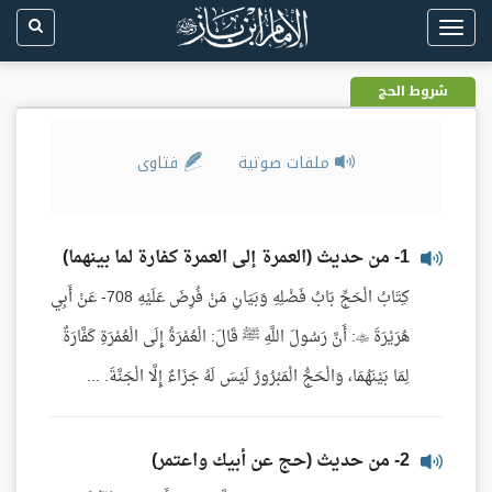
Toggle
navigation
شروط الحج
ملفات صوتية
فتاوى
1- من حديث (العمرة إلى العمرة كفارة لما بينهما)
كِتَابُ الْحَجِّ بَابُ فَضْلِهِ وَبَيَانِ مَنْ فُرِضَ عَلَيْهِ 708- عَنْ أَبِي
هُرَيْرَةَ : أَنَّ رَسُولَ اللَّهِ ﷺ قَالَ: الْعُمْرَةُ إِلَى الْعُمْرَةِ كَفَّارَةٌ
لِمَا بَيْنَهُمَا، وَالْحَجُّ الْمَبْرُورُ لَيْسَ لَهُ جَزَاءٌ إِلَّا الْجَنَّةَ. ...
2- من حديث (حج عن أبيك واعتمر)