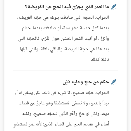
ما العمر الذي يجزئ فيه الحج عن الفريضة؟
الجواب: الحجة التي صادفت بلوغه هي حجّة الفريضة،
بعدما كمل خمسة عشر سنة، أو صادفته بعدما احتلم
وأنزل، أو أنبت الشعر الخشن حول الفَرْج، فالحجّة التي
بعد هذا هي حجة الفريضة، والباقي نافلة، والتي قبلها
نافلة كذلك.
حكم من حج وعليه دَيْن
الجواب: حجّه صحيح، لا شيء في ذلك، لكن ينبغي له أن
يبدأ بالدين، ولا يُسمَّى: مُستطيعًا وهو عاجزٌ عن قضاء
دينه، ولكن لو حجَّ وأخَّر الدَّين فحجّه صحيح، ولكنه
أساء في تقديم الحج على قضاء الدَّين؛ لأنه غير مُستطيعٍ