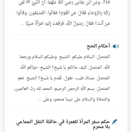
714- وَعَنِ ابْنِ عَبَّاسٍ رَضِيَ اللَّهُ عَنْهُمَا: أَنَّ النَّبِيَّ ﷺ لَقِيَ
رَكْبًا بِالرَّوْحَاءِ فَقَالَ: مَنِ الْقَوْمُ؟ فقَالُوا: الْمُسْلِمُونَ، وقَالُوا:
مَنْ أَنْتَ؟ فقَالَ: رَسُولُ اللَّهِ، فَرَفَعَتْ إِلَيْهِ امْرَأَةٌ صَبِيًّا ...
أحكام الحج
المتصل: السلام عليكم. الشيخ: وعليكم السلام ورحمة
الله. المتصل: كيف حالكم يا شيخ؟ الشيخ: حيَّاكم الله.
المتصل: عساك طيب. نقول: نُقدم يا شيخ؟ الشيخ: نعم.
المتصل: بسم الله الرحمن الرحيم، الحمد لله ربِّ العالمين،
والصلاة والسلام على نبينا محمدٍ، وعلى ...
حكم سفر المرأة للعمرة في حافلة النقل الجماعي
بلا محرم