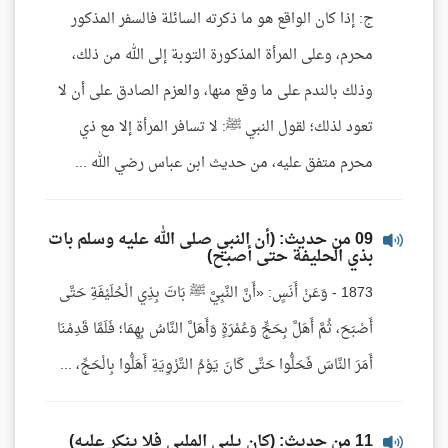
ج: إذا كان الواقع هو ما ذكرته السائلة فالسفر المذكور
محرم، وعلى المرأة المذكورة التوبة إلى الله من ذلك،
وذلك بالندم على ما وقع منها، والعزم الصادق على أن لا
تعود لذلك؛ لقول النبي ﷺ: لا تسافر المرأة إلا مع ذي
محرم متفق عليه، من حديث ابن عباس رضي الله ...
09 من حديث: (أن النبي صلى الله عليه وسلم بات
بذي الحليفة حتى أصبح)
1873 - وَعَنْ أَنَسٍ: «أَنَّ النَّبِيَّ ﷺ بَاتَ بِذِي الْحُلَيْفَةِ حَتَّى
أَصْبَحَ، ثُمَّ أَهَلَّ بِحَجٍّ وَعُمْرَةٍ وَأَهَلَّ النَّاسُ بِهِمَا؛ فَلَمَّا قَدِمْنَا
أَمَرَ النَّاسَ فَحَلُّوا حَتَّى كَانَ يَوْمُ التَّرْوِيَةِ أَهَلُّوا بِالْحَجِّ، ...
11 من حديث: (كان يلبي الملبي فلا ينكر عليه)