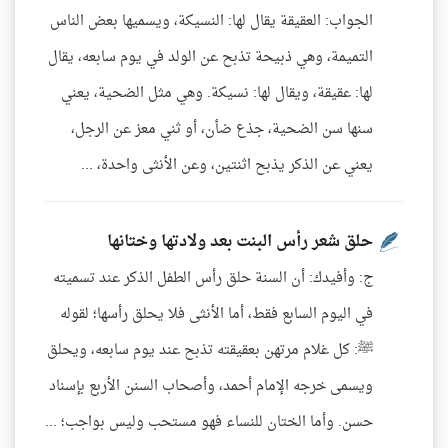
الجواب: العقيقة يقال لها: النسيكة، ويسميها بعض الناس
التميمة، وهي ذبيحة تذبح عن الولد في يوم سابعه، يقال
لها: عقيقة، ويقال لها: نسيكة. وهي مثل الضحية، يعني
سنها سن الضحية، جذع ضأن، أو ثني معز عن الرجل،
يعني عن الذكر يذبح اثنتين، وعن الأنثى واحدة، ...
حلق شعر رأس البنت بعد ولادتها وختانها
ج: وأفيدك: أن السنة حلق رأس الطفل الذكر عند تسميته
في اليوم السابع فقط، أما الأنثى فلا يحلق رأسها؛ لقوله
ﷺ: كل غلام مرتهن بعقيقته تذبح عند يوم سابعه، ويحلق
ويسمى خرجه الإمام أحمد، وأصحاب السنن الأربع بإسناد
حسن. وأما الختان للنساء فهو مستحب وليس بواجب؛ ...