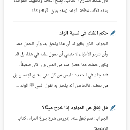
قال عندك الشارح؟ الطالب: بِفَتْحِ الْكَاف وَتَخْفِيف الْمُوَحَّدَة
وَبَعْد الْأَلْف مُثَلَّثَة. قَوْله: (وَهُوَ وَرَق الْأَرَاك) كَذَا ...
حكم الشك في نسبة الولد
الجواب: الذي يظهر لنا أن هذا يلحق به، وأن الحمل منه،
وأن تقرير الأطباء لا ينبغي أن يعول عليه في هذا، بل قد
يكون حملت مما حصل منه من المني وإن كان ضعيفاً،
فقد جاء في الحديث: ليس من كل مني يخلق الإنسان بل
من بعضه، فالحاصل أنه يلحق به لقول النبي ﷺ الولد ...
هل يُعَقّ عن المولود إذا خرج ميتًا؟
الجواب: نعم يُعَقّ عنه. (دروس شرح بلوغ المرام، كتاب
الاطعمة)