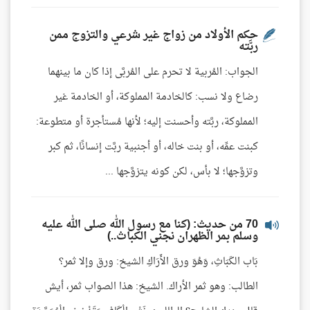
حكم الأولاد من زواج غير شرعي والتزوج ممن
ربَّته
الجواب: المُربية لا تحرم على المُربَّى إذا كان ما بينهما
رضاع ولا نسب: كالخادمة المملوكة، أو الخادمة غير
المملوكة، ربَّته وأحسنت إليه؛ لأنها مُستأجرة أو متطوعة:
كبنت عمِّه، أو بنت خاله، أو أجنبية ربَّت إنسانًا، ثم كبر
وتزوَّجها؛ لا بأس، لكن كونه يتزوَّجها ...
70 من حديث: (كنا مع رسول الله صلى الله عليه
وسلم بمر الظهران نجني الكباث..)
بَاب الكَبَاثِ، وَهُوَ ورق الأَرَاكِ الشيخ: ورق وإلا ثمر؟
الطالب: وهو ثمر الأراك. الشيخ: هذا الصواب ثمر، أيش