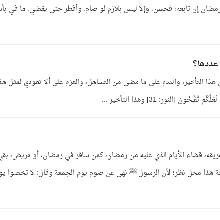
رمضان إن تابعه؛ فحسن، وإلا ليس بلازم لو صام، وأفطر حتى يقضي، ما في بأ
 عددها؟
 من هذا التأخير، والندم على ما مضى من التساهل، والعزم على ألا تعودي لمثل هذا
فْلِحُونَ [النور: 31] وهذا التأخير ...
تفريقه، قضاء الأيام الذي عليه من رمضان، كمن سافر في رمضان، أو مريض، بقي
معة هذا محل نظر؛ لأن الرسول ﷺ نهى عن صوم يوم الجمعة وقال: لا تخصوا يو