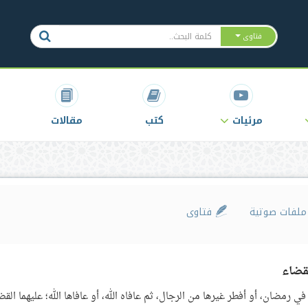
فتاوى
مرئيات
كتب
مقالات
لفات صوتية
فتاوى
قضاء
رمضان، أو أفطر غيرها من الرجال، ثم عافاه الله، أو عافاها الله؛ عليهما القض