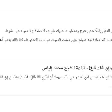
 العقل زائلًا حتى خرج رمضان ما عليك شيء، لا صلاة ولا صيام على شرط
 عقلك فلا صلاة ولا صيام، وإن صمت قضيت من باب الاحتياط، كما قاله بعض أه
بَابُ قَضَاءِ رَمَضَانَ مُتَتَابِعًا وَمُتَفَرِّقًا وَتَأْخِيرِهِ إلَى شَعْبَانَ 1697- عَن ابْنِ عُمَرَ رضي الله عنهما: أَنَّ النَّبِيَّ ﷺ قَالَ: قَضَاءُ رَمَضَانَ إنْ ش
..