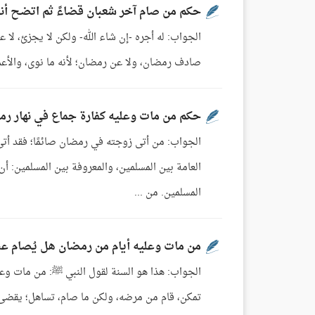
حكم من صام آخر شعبان قضاءً ثم اتضح أن
الجواب: له أجره -إن شاء الله- ولكن لا يجزئ، لا 
صادف رمضان، ولا عن رمضان؛ لأنه ما نوى، والأعم
حكم من مات وعليه كفارة جماع في نهار ر
الجواب: من أتى زوجته في رمضان صائمًا؛ فقد أتى 
العامة بين المسلمين، والمعروفة بين المسلمين: أ
المسلمين. من ...
من مات وعليه أيام من رمضان هل يُصام عن
الجواب: هذا هو السنة لقول النبي ﷺ: من مات وعل
تمكن، قام من مرضه، ولكن ما صام، تساهل؛ يقضى عن