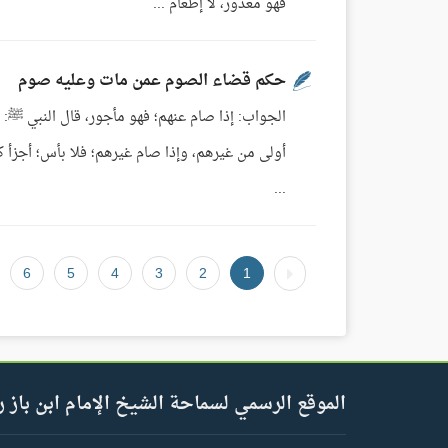
فهو معذور، لا إطعام ...
حكم قضاء الصوم عمن مات وعليه صوم
الجواب: إذا صام عنهم؛ فهو مأجور، قال النبي ﷺ: 
أولى من غيرهم، وإذا صام غيرهم؛ فلا بأس؛ أجزأ كا
...
6
5
4
3
2
1
الموقع الرسمي لسماحة الشيخ الإمام ابن باز ر