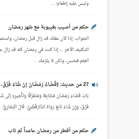
وليس عليه إطعام؛ ...
حكم من أصيب بغيبوبة مع شهر رمضان
الجواب: إذا كان عقلك قد زال قبل رمضان، واستمر
التكليف الآخر ..، إذا كنت في رمضان كله قد زال
العلم فحسن، ولكن لا يلزمك ...
27 من حديث: (قَضَاءُ رَمَضَانَ إنْ شَاءَ فَرَّقَ، وَإِنْ شَاءَ تَابَعَ) - قراءة الشيخ محمد إلياس
فَرَّقَ، وَإِنْ شَاءَ تَابَعَ رَوَاهُ الدَّارَقُطْنِيُّ. قَالَ الْبُخَارِيُّ: .
حكم من أفطر من رمضان عامداً ثم تاب