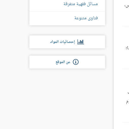
مسائل فقهية متفرقة
س،
فتاوى متنوعة
إحصائيات المواد
؛
عن الموقع
م