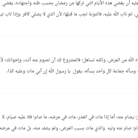
يه أن يقضي هذه الأيام التي تركها من رمضان بحسب ظنه واجتهاده، يقضي
، ثم تاب الله عليه، فالتوبة تجب ما قبلها؛ لأن الذي لا يصلي كافر ،وإذا تاب ل
شفاه الله من المرض، ولكنه تساهل؛ فالمشروع لك أن تصوم عنه أنت، وإخوانك؛ لأ
وليه وسأله جماعة كل واحد يسأله، يقول: يا رسول الله إن أبي مات وعليه كذا،
 يصام عنه، أما إذا مات في العذر، مات في مرضه، ما صام؛ فلا عليه صيام، لا
ام؛ صام عنه وليه. والذي مات بسبب المرض، ولم يشف منه، بل مات في مرضه؛