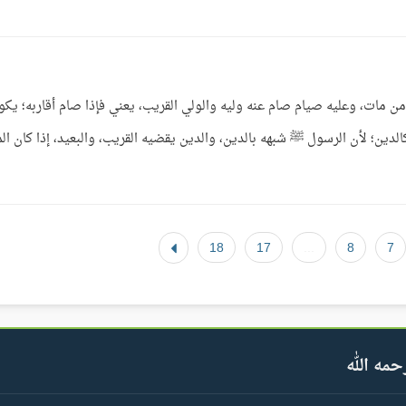
من مات، وعليه صيام صام عنه وليه والولي القريب، يعني فإذا صام أقاربه؛ يكو
لدين؛ لأن الرسول ﷺ شبهه بالدين، والدين يقضيه القريب، والبعيد، إذا كان ال
18
17
...
8
7
حمه الله