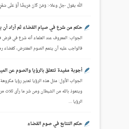
الله يقول -جل وعلا-: وَمَنْ كَانَ مَرِيضًا أَوْ عَلَى سَفَرٍ فَعِدَّةٌ مِنْ أَيَّامٍ أ
حكم من شرع في صيام القضاء ثم أراد أن ي
الجواب: المعروف عند العلماء أنه شرع في فرض فيلز
فالواجب عليه أن يتمم الصوم المفترض، كقضاء رمضان
أجوبة مفيدة تتعلق بالرؤيا والصوم عن المي
الجواب الأول: مثل هذه الرؤيا تعتبر رؤيا مكروهة،
ويتعوذ بالله من الشيطان ومن شر ما رأى ثلاث مرات
الرؤيا ...
حكم التتابع في صوم القضاء