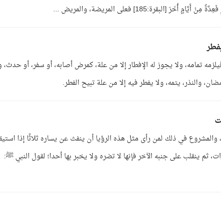
ُخَرَ [البقرة:185] فعلى المريضة، والمريض ...
فطر
مه تمامه، ولا يجوز له الإفطار إلا من علة، كمرض أصابه، أو سفر، أو حدث، وإ
، والنذر، يتمه، ولا يفطر فيه إلا من علة تبيح الفطر.
ت
 والمشروع في ذلك لمن رأى مثل هذه الرؤيا أن ينفث عن يساره ثلاثًا إذا استي
، ثم ينقلب على جنبه الآخر فإنها لا تضره ولا يخبر بها أحدا؛ لقول النبي ﷺ: