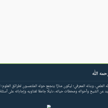
حمه الله
العلمي، وبذله المعرفي؛ ليكون منارًا يتجمع حوله الملتمسون لطرائق العلوم؛ ا
يد عن الشيخ وأحواله ومحطات حياته، دليلًا جامعًا لفتاويه وإجاباته على أسئلة