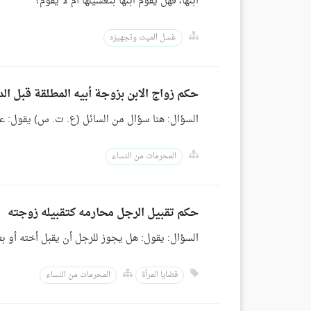
ابنها، فهل يقوم ابنها بتغسيلها أم لا يقوم؟
غسل الميت وتجهيزه
حكم زواج الابن بزوجة أبيه المطلقة قبل الد
السؤال: هنا سؤال من السائل (ع. ت. س) يقول: عقد
المحرمات من النساء
حكم تقبيل الرجل محارمه كتقبيله زوجته
السؤال: يقول: هل يجوز للرجل أن يقبل أخته أو 
قضايا المرأة
المحرمات من النساء