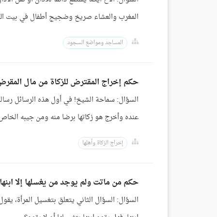
المغرب والعشاء صريخ وضجيج أطفال في بيت الله
المساجد ومواضع السجود
حكم إخراج المقترض للزكاة من مال المقرض 
السؤال: سماحة الشيخ! في أول هذه الرسائل رسالة
عنده وأخرج هو زكاتها برضا منه ومن جيبه الخاص،
إخراج الزكاة وأهلها
حكم من ماتت ولم يوجد من يغسلها إلا ابنها
السؤال: السؤال الثاني يتعلق بتغسيل المرأة، يقو