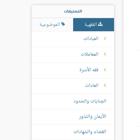
التصنيفات
الفقهية
الموضوعية
العبادات
المعاملات
فقه الأسرة
العادات
الجنايات والحدود
الأيمان والنذور
القضاء والشهادات