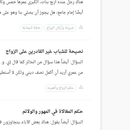
هناك رجل عنده أربع بنات، الكبرى عمرها خمس وث
أيضًا إمام جامع، هل يجوز أن يصلي بنا وهو على ه
شروط وأركان الزواج
صلاة الجماعة
نصيحة للشباب غير القادرين على الزواج
السؤال: أيضاً هذا سؤال من الحائر كما قال (ي. و.
من عمري أريد أن أكمل نصف ديني ولكن لا أستطيع
حكم الزواج وأهميته
حكم المغالاة في المهور والولائم
السؤال: أيضاً يقول: هناك بعض الآباء يتجاوزون في المهور، ن