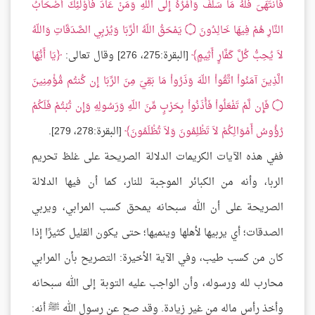
فَانتَهَىَ فَلَهُ مَا سَلَفَ وَأَمْرُهُ إِلَى اللّهِ وَمَنْ عَادَ فَأُوْلَئِكَ أَصْحَابُ
النَّارِ هُمْ فِيهَا خَالِدُونَ
۝
يَمْحَقُ اللّهُ الْرِّبَا وَيُرْبِي الصَّدَقَاتِ وَاللّهُ
لاَ يُحِبُّ كُلَّ كَفَّارٍ أَثِيمٍ
[البقرة:275، 276] وقال تعالى:
يَا أَيُّهَا
الَّذِينَ آمَنُواْ اتَّقُواْ اللّهَ وَذَرُواْ مَا بَقِيَ مِنَ الرِّبَا إِن كُنتُم مُّؤْمِنِينَ
۝
فَإِن لَّمْ تَفْعَلُواْ فَأْذَنُواْ بِحَرْبٍ مِّنَ اللّهِ وَرَسُولِهِ وَإِن تُبْتُمْ فَلَكُمْ
رُؤُوسُ أَمْوَالِكُمْ لاَ تَظْلِمُونَ وَلاَ تُظْلَمُونَ
[البقرة:278، 279].
ففي هذه الآيات الكريمات الدلالة الصريحة على غلظ تحريم
الربا، وأنه من الكبائر الموجبة للنار، كما أن فيها الدلالة
الصريحة على أن الله سبحانه يمحق كسب المرابي، ويربي
الصدقات؛ أي يربيها لأهلها وينميها؛ حتى يكون القليل كثيرًا إذا
كان من كسب طيب، وفي الآية الأخيرة: التصريح بأن المرابي
محارب لله ورسوله، وأن الواجب عليه التوبة إلى الله سبحانه
وأخذ رأس ماله من غير زيادة. وقد صح عن رسول الله ﷺ أنه: