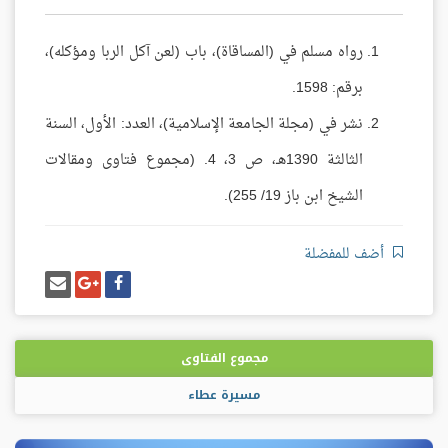
رواه مسلم في (المساقاة)، باب (لعن آكل الربا ومؤكله)،
برقم: 1598.
نشر في (مجلة الجامعة الإسلامية)، العدد: الأول، السنة
الثالثة 1390هـ، ص 3، 4. (مجموع فتاوى ومقالات
الشيخ ابن باز 19/ 255).
أضف للمفضلة
شارك
شارك
إرسل
على
على
إيميل
فيسبوك
غوغل
بلس
مجموع الفتاوى
مسيرة عطاء