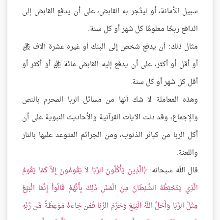
سبيل الأمانة، أو ليتَّجر به القابض، على أن يدفع القابض إلى
الدافع ربحًا معلومًا كل شهر أو كل سنة.
مثال ذلك: أن يدفع شخص إلى البنك أو غيره عشرة آلاف ريال
أو أقل أو أكثر، على أن يدفع إليه القابض مائة ريال أو أكثر أو
أقل كل شهر أو كل سنة.
وهذه المعاملة لا شك أنها من مسائل الربا المحرم بالنص
والإجماع، وقد دلت الآيات القرآنية والأحاديث النبوية على أن
أكل الربا من كبائر الذنوب، ومن الجرائم المتوعد عليها بالنار
واللعنة.
قال الله سبحانه:
الَّذِينَ يَأْكُلُونَ الرِّبَا لاَ يَقُومُونَ إِلاَّ كَمَا يَقُومُ
الَّذِي يَتَخَبَّطُهُ الشَّيْطَانُ مِنَ الْمَسِّ ذَلِكَ بِأَنَّهُمْ قَالُواْ إِنَّمَا الْبَيْعُ
مِثْلُ الرِّبَا وَأَحَلَّ اللّهُ الْبَيْعَ وَحَرَّمَ الرِّبَا فَمَن جَاءهُ مَوْعِظَةٌ مِّن رَّبِّهِ