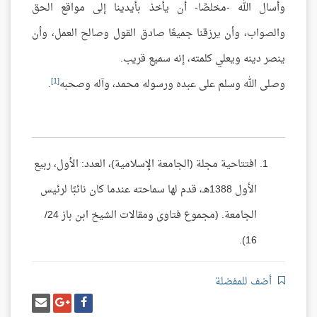
وأسال الله -مخلصًا- أن يأخذ بأيدينا إلى مواقع الحق
والصواب، وأن يرزقنا جميعًا صادق القول وصالح العمل، وأن
ينصر دينه ويعلي كلمته، إنه سميع قريب.
[1]
وصلى الله وسلم على عبده ورسوله محمد، وآله وصحبه
.
افتتاحية مجلة (الجامعة الإسلامية)، العدد: الأول، ربيع
الأول 1388هـ، قدم لها سماحته عندما كان نائبًا لرئيس
الجامعة. (مجموع فتاوى ومقالات الشيخ ابن باز 24/
16).
أضف للمفضلة
شارك
شارك
إرسل
على
على
إيميل