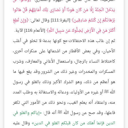
يَدْخُلَ الْجَنَّةَ إِلَّا مَنْ كَانَ هُودًا أَوْ نَصَارَى تِلْكَ أَمَانِيُّهُمْ قُلْ هَاتُوا
بُرْهَانَكُمْ إِنْ كُنْتُمْ صَادِقِينَ
[البقرة:111] وقال تعالى:
وَإِنْ تُطِعْ
أَكْثَرَ مَنْ فِي الْأَرْضِ يُضِلُّوكَ عَنْ سَبِيلِ اللَّهِ
[الأنعام:116] الآية.
ثم إن غالب هذه الاحتفالات-مع كونها بدعة-لا تخلو في أغلب
الأحيان، وفي بعض الأقطار من اشتمالها على منكرات أخرى،
كاختلاط النساء بالرجال، واستعمال الأغاني والمعازف، وشرب
المسكرات والمخدرات وغير ذلك من الشرور.وقد يقع فيها ما
هو أعظم من ذلك، وهو الشرك الأكبر وذلك بالغلو في رسول
الله ﷺ أو غيره من الأولياء، ودعائه والاستغاثة به وطلب المدد
منه، واعتقاد أنه يعلم الغيب، ونحو ذلك من الأمور التي تكفر
فاعلها، وقد صح عن رسول الله ﷺ أنه قال:
إياكم والغلو في
الدين فإنما أهلك من كان قبلكم الغلو في الدين
وقال عليه