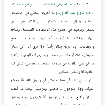
الصلاة والسلام:
لا تطروني كما أطرت النصارى ابن مريم إنما
أنا عبد فقولوا عبد الله ورسوله
أخرجه البخاري في صحيحه،
ومما يدعو إلى العجب والاستغراب، أن الكثير من الناس
ينشغل ويجتهد في حضور هذه الاحتفالات المبتدعة، ويدافع
عنها، ويتخلف عما أوجب الله عليه، من حضور الجمع
والجماعات، ولا يرفع بذلك رأساً، ولا يرى أنه أتى منكراً
عظيماً.ولا شك أن ذلك من ضعف الإيمان، وقلة البصيرة، وكثرة
ما ران على القلوب من صنوف الذنوب والمعاصي، نسأل الله
العافية لنا ولسائر المسلمين.
وأغرب من ذلك أن بعضهم يظن أن رسول الله ﷺ يحضر
المولد، ولهذا يقومون له محيين ومرحبين، وهذا من أعظم
الباطل وأقبح الجهل، فإن الرسول ﷺ لا يخرج من قبره قبل