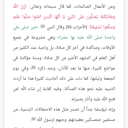
ومن الأعمال الصالحات، كما قال سبحانه وتعالى:
إِنَّ اللَّهَ
وَمَلَائِكَتَهُ يُصَلُّونَ عَلَى النَّبِيِّ يَا أَيُّهَا الَّذِينَ آمَنُوا صَلُّوا عَلَيْهِ
وَسَلِّمُوا تَسْلِيمًا
[الأحزاب:56] وقال النبي ﷺ:
من صلى علي
واحدة صلى الله عليه بها عشرا
وهي مشروعة في جميع
الأوقات، ومتأكدة في آخر كل صلاة، بل واجبة عند الكثير من
أهل العلم في التشهد الأخير من كل صلاة، وسنة مؤكدة في
مواضع كثيرة، منها ما بعد الأذان، وعند ذكره ﷺ، وفي يوم
الجمعة وليلتها، كما دلت على ذلك أحاديث كثيرة.هذا ما أردت
التنبيه عليه نحو هذه المسألة، وفيه كفاية إن شاء الله لمن
فتح الله عليه وأنار بصيرته.
وإنه ليؤسفنا جداً أن تصدر مثل هذه الاحتفالات البدعية، من
مسلمين متمسكين بعقيدتهم، وحبهم لرسول الله ﷺ.