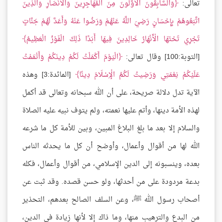
تعالى:
وَالسَّابِقُونَ الْأَوَّلُونَ مِنَ الْمُهَاجِرِينَ وَالْأَنْصَارِ وَالَّذِينَ
اتَّبَعُوهُمْ بِإِحْسَانٍ رَضِيَ اللَّهُ عَنْهُمْ وَرَضُوا عَنْهُ وَأَعَدَّ لَهُمْ جَنَّاتٍ
تَجْرِي تَحْتَهَا الْأَنْهَارُ خَالِدِينَ فِيهَا أَبَدًا ذَلِكَ الْفَوْزُ الْعَظِيمُ
[التوبة:100] وقال تعالى:
الْيَوْمَ أَكْمَلْتُ لَكُمْ دِينَكُمْ وَأَتْمَمْتُ
عَلَيْكُمْ نِعْمَتِي وَرَضِيتُ لَكُمُ الْإِسْلَامَ دِينًا
[المائدة:3] وهذه
الآية تدل دلالة صريحة، على أن الله سبحانه وتعالى قد أكمل
لهذه الأمة دينها، وأتم عليها نعمته، ولم يتوف نبيه عليه الصلاة
والسلام إلا بعد ما بلغ البلاغ المبين، وبين للأمة كل ما شرعه
الله لها من أقوال وأعمال، وأوضح أن كل ما يحدثه الناس
بعده، وينسبونه إلى الدين الإسلامي، من أقوال وأعمال، فكله
بدعة مردودة على من أحدثها، ولو حسن قصده. وقد ثبت عن
أصحاب رسول الله ﷺ، وعن السلف الصالح بعدهم، التحذير
من البدع والترهيب منها، وما ذاك إلا لأنها زيادة في الدين،