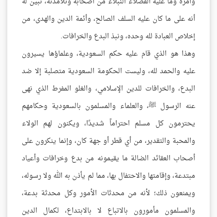
وأمره وما عليه الفضلاء النبلاء من أصحابه وتلامذته، تبين له
أنه على ما كان عليه السلف الصالح، وأئمة الدين والهدى، من
إخلاص العبادة لله وحده، ونبذ البدع والخرافات.
وهذا هو الذي قام عليه حكم السعودية، وعلماؤها يسيرون
عليه والحمد لله، وليست الحكومة السعودية متصلبة إلا ضد
البدع، والخرافات للدين الإسلامي، والغلو المفرط الذي نهى
عنه الرسول ﷺ، والعلماء والمسلمون بالسعودية وحكامهم
يحترمون كل مسلم احتراماً شديدًا، ويكنون لهم الولاء
والمحبة والتقدير، من أي قطر أو جهة كان، وإنما ينكرون على
أصحاب العقائد الضالة ما يقيمونه من بدع وخرافات وأعياد
مبتدعة، وإقامتها والاحتفال بها، مما لم يأذن به الله ولا رسوله،
ويمنعون ذلك؛ لأنه من محدثات الأمور وكل محدثة بدعة،
والمسلمون مأمورون بالاتباع لا بالابتداع، لكمال الدين