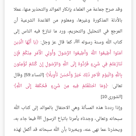
وقد صرح جماعة من العلماء بإنكار الموالد والتحذير منها، عملا
بالأدلة المذكورة وغيرها، ومعلوم من القاعدة الشرعية أن
المرجع في التحليل والتحريم، ورد ما تنازع فيه الناس إلى
كتاب الله وسنة رسوله ﷺ، كما قال عز وجل:
يَا أَيُّهَا الَّذِينَ
آمَنُوا أَطِيعُوا اللَّهَ وَأَطِيعُوا الرَّسُولَ وَأُولِي الْأَمْرِ مِنْكُمْ فَإِنْ
تَنَازَعْتُمْ فِي شَيْءٍ فَرُدُّوهُ إِلَى اللَّهِ وَالرَّسُولِ إِنْ كُنْتُمْ تُؤْمِنُونَ
بِاللَّهِ وَالْيَوْمِ الْآخِرِ ذَلِكَ خَيْرٌ وَأَحْسَنُ تَأْوِيلًا
[النساء:59] وقال
تعالى:
وَمَا اخْتَلَفْتُمْ فِيهِ مِنْ شَيْءٍ فَحُكْمُهُ إِلَى اللَّهِ
[الشورى:10]
وإذا رددنا هذه المسألة وهي الاحتفال بالموالد إلى كتاب الله
سبحانه وتعالى، وجدناه يأمرنا باتباع الرسول ﷺ فيما جاء به،
ويحذرنا عما نهى عنه، ويخبرنا بأن الله سبحانه قد أكمل لهذه