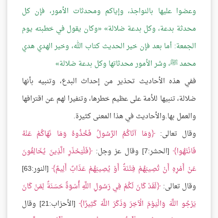
وعضوا عليها بالنواجذ، وإياكم ومحدثات الأمور، فإن كل
محدثة بدعة، وكل بدعة ضلالة
وكان يقول في خطبته يوم
الجمعة: أما بعد فإن خير الحديث كتاب الله، وخير الهدي هدي
محمد ﷺ، وشر الأمور محدثاتها وكل بدعة ضلالة
ففي هذه الأحاديث تحذير من إحداث البدع، وتنبيه بأنها
ضلالة، تنبيها للأمة على عظيم خطرها، وتنفيرا لهم عن اقترافها
والعمل بها.والأحاديث في هذا المعنى كثيرة.
وقال تعالى:
وَمَا آتَاكُمُ الرَّسُولُ فَخُذُوهُ وَمَا نَهَاكُمْ عَنْهُ
فَانْتَهُوا
[الحشر:7] وقال عز وجل:
فَلْيَحْذَرِ الَّذِينَ يُخَالِفُونَ
عَنْ أَمْرِهِ أَنْ تُصِيبَهُمْ فِتْنَةٌ أَوْ يُصِيبَهُمْ عَذَابٌ أَلِيمٌ
[النور:63]
وقال تعالى:
لَقَدْ كَانَ لَكُمْ فِي رَسُولِ اللَّهِ أُسْوَةٌ حَسَنَةٌ لِمَنْ كَانَ
يَرْجُو اللَّهَ وَالْيَوْمَ الْآخِرَ وَذَكَرَ اللَّهَ كَثِيرًا
[الأحزاب:21] وقال