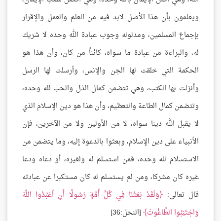
ويعلمون بأن هذا الأصل لابد فيه من العلم والعمل والإقرار
بإجماع المسلمين، ومدلوله وجوب عبادة الله وحده لا شريك
له، والبراءة من عبادة ما سواه، كائناً من كان، وأن هذا هو
الحكمة التي خلقت لها الجن والإنس، وأرسلت لها الرسل
وأنزلت بها الكتب، وهي تتضمن كمال الذل والحب لله وحده،
وتتضمن كمال الطاعة والتعظيم، وأن هذا هو دين الإسلام الذي
لا يقبل الله دينا سواه، لا من الأولين ولا من الآخرين، فإن
الأنبياء على دين الإسلام، وبعثوا بالدعوة إليه، وما يتضمن من
الاستسلام لله وحده، فمن استسلم له ولغيره، أو دعاه ودعا
غيره كان مشركا، ومن لم يستسلم له كان مستكبرا عن عبادته
قال تعالى:
وَلَقَدْ بَعَثْنَا فِي كُلِّ أُمَّةٍ رَسُولًا أَنِ اُعْبُدُوا اللَّهَ
وَاجْتَنِبُوا الطَّاغُوتَ
[النحل:36]