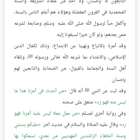
التابعون له بإحسان، ولا أحد من علماء الشريعة والسنة
المحمدية في القرون المفضلة.وهؤلاء هم أعلم الناس بالسنة،
وأكمل حباً لرسول الله صلى الله عليه وسلم، ومتابعة لشرعه
ممن بعدهم، ولو كان خيرا لسبقونا إليه.
وقد أمرنا بالاتباع ونهينا عن الابتداع، وذلك لكمال الدين
الإسلامي، والاغتناء بما شرعه الله تعالى ورسوله ﷺ، وتلقاه
أهل السنة والجماعة بالقبول، من الصحابة والتابعين لهم
بإحسان.
وقد ثبت عن النبي ﷺ أنه قال:
من أحدث في أمرنا هذا ما
ليس منه فهو رد
متفق على صحته.
وفي رواية أخرى لمسلم
من عمل عملا ليس عليه أمرنا فهو
رد
وقال عليه الصلاة والسلام في حديث آخر:
عليكم بسنتي
وسنة الخلفاء الراشدين المهديين من بعدي، تسمكوا بها