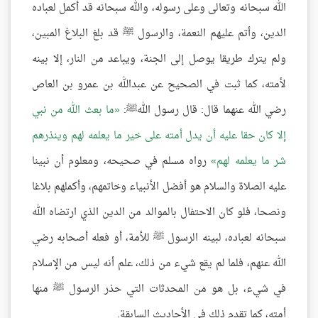
الله سبحانه وتعالى وعلى رسوله، والله سبحانه قد أكمل لعباده
الدين، وأتم عليهم النعمة، والرسول ﷺ قد بلغ البلاغ المبين،
ولم يترك طريقا يوصل إلى الجنة، ويباعد من النار، إلا بينه
لأمته، كما ثبت في الصحيح عن عبدالله بن عمرو بن العاص
رضي الله عنهما قال: قال رسول اللهﷺ:
ما بعث الله من نبي
إلا كان حقا عليه أن يدل أمته على خير ما يعلمه لهم وينذرهم
شر ما يعلمه لهم
رواه مسلم في صحيحه، ومعلوم أن نبينا
عليه الصلاة والسلام هو أفضل الأنبياء وخاتمهم، وأكملهم بلاغا
ونصحا، فلو كان الاحتفال بالموالد من الدين الذي ارتضاه الله
سبحانه لعباده، لبينه الرسول ﷺ للأمة، أو فعله أصحابه رضي
الله عنهم، فلما لم يقع شيء من ذلك، علم أنه ليس من الإسلام
في شيء، بل هو من المحدثات التي حذر الرسول ﷺ منها
أمته، كما تقدم ذلك في الأحاديث السابقة.