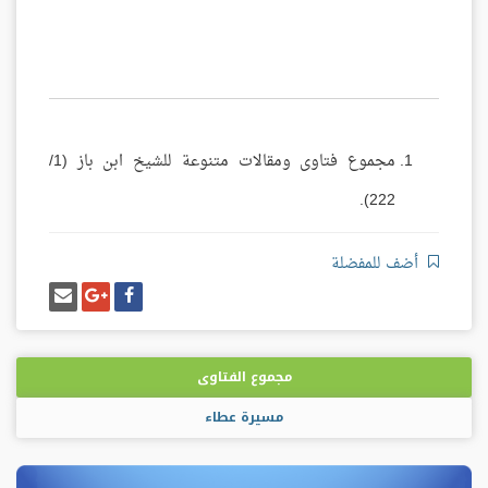
مجموع فتاوى ومقالات متنوعة للشيخ ابن باز (1/
222).
أضف للمفضلة
شارك
شارك
إرسل
على
على
إيميل
فيسبوك
غوغل
بلس
مجموع الفتاوى
مسيرة عطاء