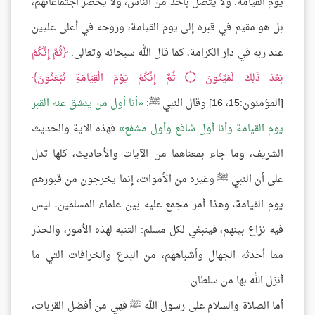
يوم القيامة. ولا يتصل بأحد من الناس، ولا يحضر اجتماعاتهم،
بل هو مقيم في قبره إلى يوم القيامة، وروحه في أعلى عليين
عند ربه في دار الكرامة، كما قال الله سبحانه وتعالى:
ثُمَّ إِنَّكُمْ
بَعْدَ ذَلِكَ لَمَيِّتُونَ
۝
ثُمَّ إِنَّكُمْ يَوْمَ الْقِيَامَةِ تُبْعَثُونَ
[المؤمنون:15، 16] وقال النبي ﷺ:
أنا أول من ينشق عنه القبر
يوم القيامة وأنا أول شافع وأول مشفع
فهذه الآية والحديث
الشريف، وما جاء بمعناهما من الآيات والأحاديث، كلها تدل
على أن النبي ﷺ وغيره من الأموات، إنما يخرجون من قبورهم
يوم القيامة، وهذا أمر مجمع عليه بين علماء المسلمين، ليس
فيه نزاع بينهم، فينبغي لكل مسلم: التنبه لهذه الأمور، والحذر
مما أحدثه الجهال وأشباههم، من البدع والخرافات التي ما
أنزل الله بها من سلطان.
أما الصلاة والسلام على رسول الله ﷺ فهي من أفضل القربات،