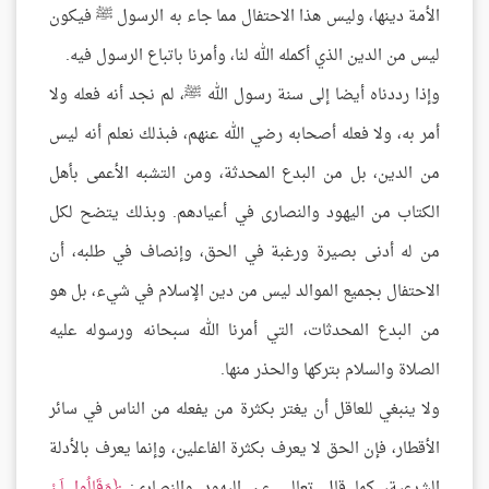
الأمة دينها، وليس هذا الاحتفال مما جاء به الرسول ﷺ فيكون
ليس من الدين الذي أكمله الله لنا، وأمرنا باتباع الرسول فيه.
وإذا رددناه أيضا إلى سنة رسول الله ﷺ، لم نجد أنه فعله ولا
أمر به، ولا فعله أصحابه رضي الله عنهم، فبذلك نعلم أنه ليس
من الدين، بل من البدع المحدثة، ومن التشبه الأعمى بأهل
الكتاب من اليهود والنصارى في أعيادهم. وبذلك يتضح لكل
من له أدنى بصيرة ورغبة في الحق، وإنصاف في طلبه، أن
الاحتفال بجميع الموالد ليس من دين الإسلام في شيء، بل هو
من البدع المحدثات، التي أمرنا الله سبحانه ورسوله عليه
الصلاة والسلام بتركها والحذر منها.
ولا ينبغي للعاقل أن يغتر بكثرة من يفعله من الناس في سائر
الأقطار، فإن الحق لا يعرف بكثرة الفاعلين، وإنما يعرف بالأدلة
الشرعية، كما قال تعالى عن اليهود والنصارى:
وَقَالُوا لَنْ