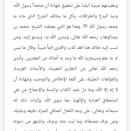
وعقيدتهم مبنية أيضا على تحقيق شهادة أن محمداً رسول الله،
ونبذ البدع والخرافات، وكل ما يخالف الشرع الذي جاء به
محمد رسول الله ﷺ. وهذا هو الذي يعتقده الشيخ: محمد بن
عبدالوهاب رحمه الله تعالى، ويدين الله به، ويدعو إليه، ومن
نسب إليه خلاف هذا فقد كذب وافترى إثماً مبيناً، وقال ما ليس
له به علم.وسيجزيه الله ما وعد به أمثاله من المفترين، وأبدى
رحمه الله تعالى من التقارير المفيدة، والأبحاث الفريدة،
والمؤلفات الجليلة، على كلمة الإخلاص والتوحيد، وشهادة أن
لا إله إلا الله، وما دل عليه الكتاب والسنة والإجماع، من نفي
استحقاق العبادة والإلهية عما سوى الله، وإثبات ذلك لله
سبحانه وتعالى، على وجه الكمال المنافي للشرك دقيقه وجليله،
ومن عرف مصنفاته وما ثبت عنه، وعرف واشتهر من دعوته