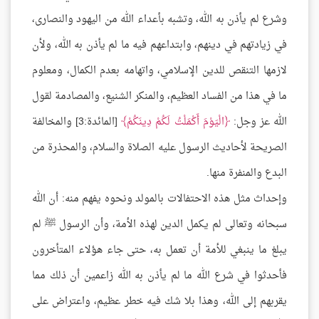
وشرع لم يأذن به الله، وتشبه بأعداء الله من اليهود والنصارى،
في زيادتهم في دينهم، وابتداعهم فيه ما لم يأذن به الله، ولأن
لازمها التنقص للدين الإسلامي، واتهامه بعدم الكمال، ومعلوم
ما في هذا من الفساد العظيم، والمنكر الشنيع، والمصادمة لقول
الله عز وجل:
الْيَوْمَ أَكْمَلْتُ لَكُمْ دِينَكُمْ
[المائدة:3] والمخالفة
الصريحة لأحاديث الرسول عليه الصلاة والسلام، والمحذرة من
البدع والمنفرة منها.
وإحداث مثل هذه الاحتفالات بالمولد ونحوه يفهم منه: أن الله
سبحانه وتعالى لم يكمل الدين لهذه الأمة، وأن الرسول ﷺ لم
يبلغ ما ينبغي للأمة أن تعمل به، حتى جاء هؤلاء المتأخرون
فأحدثوا في شرع الله ما لم يأذن به الله زاعمين أن ذلك مما
يقربهم إلى الله، وهذا بلا شك فيه خطر عظيم، واعتراض على