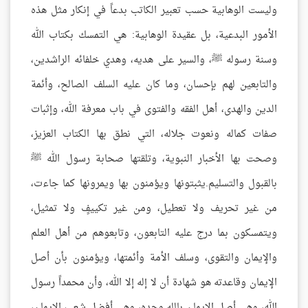
وليست الوهابية حسب تعبير الكاتب بدعاً في إنكار مثل هذه
الأمور البدعية، بل عقيدة الوهابية: هي التمسك بكتاب الله
وسنة رسوله ﷺ، والسير على هديه، وهدي خلفائه الراشدين،
والتابعين لهم بإحسان، وما كان عليه السلف الصالح، وأئمة
الدين والهدى، أهل الفقه والفتوى في باب معرفة الله، وإثبات
صفات كماله ونعوت جلاله، التي نطق بها الكتاب العزيز،
وصحت بها الأخبار النبوية، وتلقتها صحابة رسول الله ﷺ
بالقبول والتسليم.يثبتونها ويؤمنون بها ويمرونها كما جاءت،
من غير تحريف ولا تعطيل، ومن غير تكييفٍ ولا تمثيل،
ويتمسكون بما درج عليه التابعون، وتابعوهم من أهل العلم
والإيمان والتقوى، وسلف الأمة وأئمتها، ويؤمنون بأن أصل
الإيمان وقاعدته هو شهادة أن لا إله إلا الله، وأن محمداً رسول
الله، وهي أصل الإيمان بالله وحده، وهي أفضل شعب الإيمان،