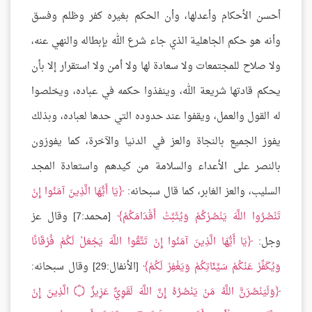
أحسن الأحكام وأعدلها، وأن الحكم بغيره كفر وظلم وفسق
وأنه هو حكم الجاهلية الذي جاء شرع الله بإبطاله والنهي عنه،
ولا صلاح للمجتمعات ولا سعادة لها ولا أمن ولا استقرار إلا بأن
يحكم قادتها شريعة الله، وينفذوا حكمه في عباده، ويخلصوا
له القول والعمل، ويقفوا عند حدوده التي حدها لعباده، وبذلك
يفوز الجميع بالنجاة والعز في الدنيا والآخرة، كما يفوزون
بالنصر على الأعداء والسلامة من كيدهم واستعادة المجد
السليب، والعز الغابر، كما قال سبحانه:
يَا أَيُّهَا الَّذِينَ آمَنُوا إِنْ
تَنْصُرُوا اللَّهَ يَنْصُرْكُمْ وَيُثَبِّتْ أَقْدَامَكُمْ
[محمد:7] وقال عز
وجل:
يَا أَيُّهَا الَّذِينَ آمَنُوا إِنْ تَتَّقُوا اللَّهَ يَجْعَلْ لَكُمْ فُرْقَانًا
وَيُكَفِّرْ عَنْكُمْ سَيِّئَاتِكُمْ وَيَغْفِرْ لَكُمْ
[الأنفال:29] وقال سبحانه:
وَلَيَنْصُرَنََّ اللَّهُ مَنْ يَنْصُرُهُ إِنَّ اللَّهَ لَقَوِيٌّ عَزِيزٌ ۝ الَّذِينَ إِنْ