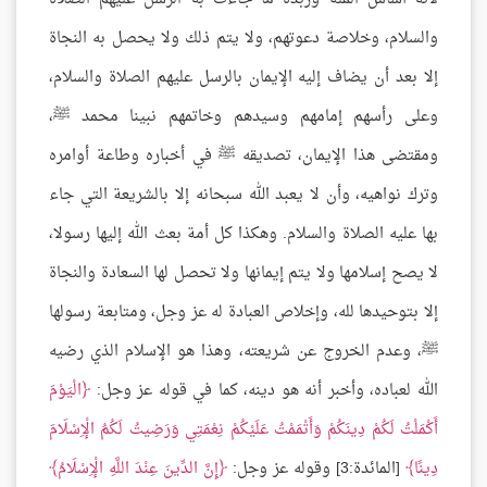
والسلام، وخلاصة دعوتهم، ولا يتم ذلك ولا يحصل به النجاة
إلا بعد أن يضاف إليه الإيمان بالرسل عليهم الصلاة والسلام،
وعلى رأسهم إمامهم وسيدهم وخاتمهم نبينا محمد ﷺ،
ومقتضى هذا الإيمان، تصديقه ﷺ في أخباره وطاعة أوامره
وترك نواهيه، وأن لا يعبد الله سبحانه إلا بالشريعة التي جاء
بها عليه الصلاة والسلام. وهكذا كل أمة بعث الله إليها رسولا،
لا يصح إسلامها ولا يتم إيمانها ولا تحصل لها السعادة والنجاة
إلا بتوحيدها لله، وإخلاص العبادة له عز وجل، ومتابعة رسولها
ﷺ، وعدم الخروج عن شريعته، وهذا هو الإسلام الذي رضيه
الله لعباده، وأخبر أنه هو دينه، كما في قوله عز وجل:
الْيَوْمَ
أَكْمَلْتُ لَكُمْ دِينَكُمْ وَأَتْمَمْتُ عَلَيْكُمْ نِعْمَتِي وَرَضِيتُ لَكُمُ الْإِسْلَامَ
دِينًا
[المائدة:3] وقوله عز وجل:
إِنَّ الدِّينَ عِنْدَ اللَّهِ الْإِسْلَامُ