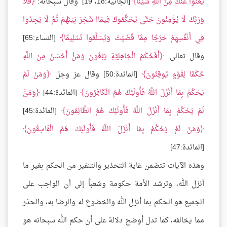
يُغْنُوا عَنْكَ مِنَ اللَّهِ شَيْئًا
[الجاثية:18، 19] وقال سبحانه:
فَلَا
وَرَبِّكَ لَا يُؤْمِنُونَ حَتَّى يُحَكِّمُوكَ فِيمَاا شَجَرَ بَيْنَهُمْ ثُمَّ لَا يَجِدُوا
فِي أَنْفُسِهِمْ حَرَجًا مِمَّا قَضَيْتَ وَيُسَلِّمُوا تَسْلِيمًا
[النساء:65]
وقال تعالى:
أَفَحُكْمَ الْجَاهِلِيَّةِ يَبْغُونَ وَمَنْْ أَحْسَنُ مِنَ اللَّهِ
حُكْمًا لِقَوْمٍ يُوقِنُونَ
[المائدة:50] وقال عز وجل
وَمَنْ لَمْ
يَحْكُمْ بِمَا أَنْزَلَ اللَّهُ فَأُولَئِكَ هُمُ الْكَافِرُونَ
[المائدة:44]
وَمَنْْ
لَمْ يَحْكُمْ بِمَا أَنْزَلَ اللَّهُ فَأُولَئِكَ هُمُ الظَّالِمُونَ
[المائدة:45]
وَمَنْ لَمْ يَحْكُمْ بِمَا أَنْزَلَ اللَّهُ فَأُولَئِكَ هُمُ الْفَاسِقُونَ
[المائدة:47]
وهذه الآيات تتضمن غاية التحذير والتنفير من الحكم بغير ما
أنزل الله، وترشد الأمة حكومة وشعباً إلى أن الواجب على
الجميع هو الحكم بما أنزل الله والخضوع له والرضا به، والحذر
مما يخالفه، كما تدل أوضح دلالة على أن حكم الله سبحانه هو