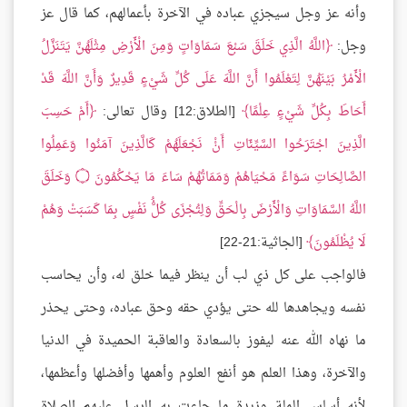
وأنه عز وجل سيجزي عباده في الآخرة بأعمالهم، كما قال عز
وجل:
اللَّهُ الَّذِي خَلَقَ سَبْعَ سَمَاوَاتٍ وَمِنَ الْأَرْضِ مِثْلَهُنَّ يَتَنَزَّلُ
الْأَمْرُ بَيْنَهُنَّ لِتَعْلَمُوا أَنَّ اللَّهَ عَلَى كُلِّ شَيْءٍ قَدِيرٌ وَأَنَّ اللَّهَ قَدْ
أَحَاطَ بِكُلِّ شَيْءٍ عِلْمًا
[الطلاق:12] وقال تعالى:
أَمْ حَسِبَ
الَّذِينَ اجْتَرَحُوا السَّيِّئَاتِ أَنْْ نَجْعَلَهُمْ كَالَّذِينَ آمَنُوا وَعَمِلُوا
الصَّالِحَاتِ سَوَاءً مَحْيَاهُمْ وَمَمَاتُهُمْ سَاءَ مَا يَحْكُمُونَ ۝ وَخَلَقَ
اللَّهُ السَّمَاوَاتِ وَالْأَرْضَ بِالْحَقِّ وَلِتُجْزَى كُلُُّ نَفْسٍ بِمَا كَسَبَتْ وَهُمْ
لَا يُظْلَمُونَ
[الجاثية:21-22]
فالواجب على كل ذي لب أن ينظر فيما خلق له، وأن يحاسب
نفسه ويجاهدها لله حتى يؤدي حقه وحق عباده، وحتى يحذر
ما نهاه الله عنه ليفوز بالسعادة والعاقبة الحميدة في الدنيا
والآخرة، وهذا العلم هو أنفع العلوم وأهمها وأفضلها وأعظمها،
لأنه أساس الملة وزبدة ما جاءت به الرسل عليهم الصلاة