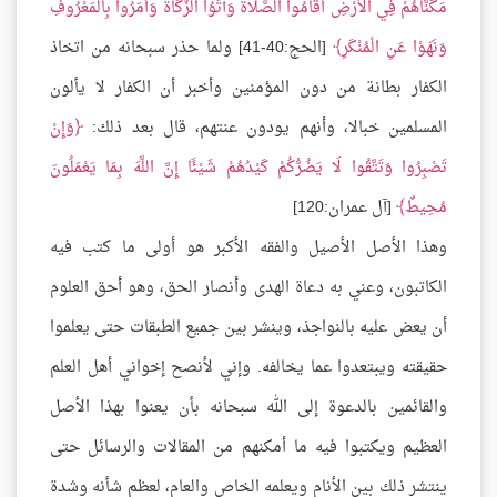
مَكَّنَّاهُمْ فِي الْأَرْضِ أَقَامُوا الصَّلَاةَ وَآتَوُا الزَّكَاةَ وَأَمَرُوا بِالْمَعْرُوفِ
وَنَهَوْا عَنِ الْمُنْكَرِ
[الحج:40-41] ولما حذر سبحانه من اتخاذ
الكفار بطانة من دون المؤمنين وأخبر أن الكفار لا يألون
المسلمين خبالا، وأنهم يودون عنتهم، قال بعد ذلك:
وَإِنْ
تَصْبِرُوا وَتَتَّقُوا لَا يَضُرُّكُمْ كَيْدُهُمْ شَيْئًا إِنَّ اللَّهَ بِمَا يَعْمَلُونَ
مُحِيطٌ
[آل عمران:120]
وهذا الأصل الأصيل والفقه الأكبر هو أولى ما كتب فيه
الكاتبون، وعني به دعاة الهدى وأنصار الحق، وهو أحق العلوم
أن يعض عليه بالنواجذ، وينشر بين جميع الطبقات حتى يعلموا
حقيقته ويبتعدوا عما يخالفه. وإني لأنصح إخواني أهل العلم
والقائمين بالدعوة إلى الله سبحانه بأن يعنوا بهذا الأصل
العظيم ويكتبوا فيه ما أمكنهم من المقالات والرسائل حتى
ينتشر ذلك بين الأنام ويعلمه الخاص والعام، لعظم شأنه وشدة