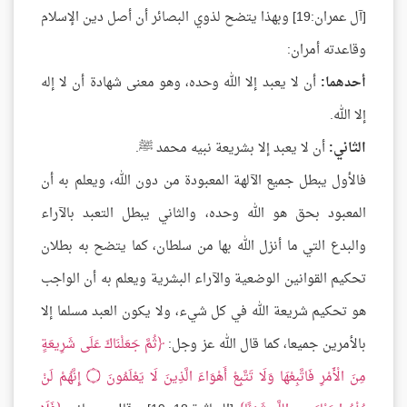
[آل عمران:19] وبهذا يتضح لذوي البصائر أن أصل دين الإسلام
وقاعدته أمران:
أحدهما:
أن لا يعبد إلا الله وحده، وهو معنى شهادة أن لا إله
إلا الله.
الثاني:
أن لا يعبد إلا بشريعة نبيه محمد ﷺ.
فالأول يبطل جميع الآلهة المعبودة من دون الله، ويعلم به أن
المعبود بحق هو الله وحده، والثاني يبطل التعبد بالآراء
والبدع التي ما أنزل الله بها من سلطان، كما يتضح به بطلان
تحكيم القوانين الوضعية والآراء البشرية ويعلم به أن الواجب
هو تحكيم شريعة الله في كل شيء، ولا يكون العبد مسلما إلا
بالأمرين جميعا، كما قال الله عز وجل:
ثُمَّ جَعَلْنَاكَ عَلَى شَرِيعَةٍ
مِنَ الْأَمْرِ فَاتَّبِعْهَا وَلَا تَتَّبِعْ أَهْوَاءَ الَّذِينَ لَا يَعْلَمُونَ ۝ إِنَّهُمْ لَنْ