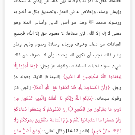
لعظمته بفعل ما أمر به وترك ما نهى عنه، عن إيمان به سبحانه
وإيمان برسله، وإخلاص له في العمل، وتصديق بكل ما أخبر به
ورسوله محمد ﷺ وهذا هو أصل الدين وأساس الملة وهو
معنى لا إله إلا الله، فإن معناها: لا معبود حق إلا الله، فجميع
العبادات من دعاء وخوف ورجاء وصلاة وصوم وذبح ونذر
وغير ذلك يجب أن تكون لله وحده، وأن لا يصرف من ذلك
شيء لسواه للآيات السابقات، ولقوله عز وجل:
وَمَا أُمِرُوا إِلَّا
لِيَعْبُدُوا اللَّهَ مُخْلِصِينَ لَهُ الدِّينَ
[البينة:5] الآية، وقوله عز
وجل:
وَأَنَّ الْمَسَاجِدَ لِلَّهِ فَلَا تَدْعُوا مَعَ اللَّهِ أَحَدًا
[الجن:18]
وقوله سبحانه:
ذَلِكُمُ اللَّهُُ رَبُّكُمْ لَهُ الْمُلْكُ وَالَّذِينَ تَدْعُونَ مِنْ
دُونِهِ مَا يَمْلِكُونَ مِنْ قِطْمِيرٍ ۝ إِنْ تَدْعُوهُمْ لَا يَسْمَعُوا دُعَاءَكُمْ
وَلَوْ سَمِعُوا مَا اسْتَجَابُوا لَكُمْ وَيَوْمََ الْقِيَامَةِ يَكْفُرُونَ بِشِرْكِكُمْ وَلَا
يُنَبِّئُكَ مِثْلُ خَبِيرٍ
[فاطر:13-14] وقال تعالى:
وَمَنْ أَضَلُّ مِمَّنْ