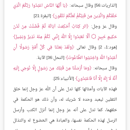
[الذاريات:56] وقال سبحانه:
يَا أَيُّهَا النَّاسُ اعْبُدُوا رَبَّكُمُ الَّذِي
خَلَقَكُمْ وَالَّذِينَ مِنْ قَبْلِكُمْْ لَعَلَّكُمْ تَتَّقُونَ
[البقرة:21]
وقال عز وجل:
الر كِتَابٌ أُحْكِمَتْ آيَاتُهُ ثُمَّ فُصِّلَتْ مِنْ لَدُنْ
حَكِيمٍ خَبِيرٍ
۝
أَلَّا تَعْبُدُوا إِلَّا اللَّهَ إِنَّنِي لَكُمْْ مِنْهُ نَذِيرٌ وَبَشِيرٌ
[هود:1، 2] وقال تعالى
وَلَقَدْ بَعَثْنَا فِي كُلِّ أُمَّةٍ رَسُولًا أَنِ
اُعْبُدُوا اللَّهَ وَاجْتَنِبُوا الطَّاغُوتَ
[النحل:36] الآية.
وقال سبحانه:
وَمَا أَرْسَلْنَا مِنْ قَبْلِكَ مِنْ رَسُولٍ إِلَّا نُوحِي إِلَيْهِ
أَنَّهُ لَا إِلَهَ إِلَّا أَنَا فَاعْبُدُونِ
[الأنبياء:25].
فهذه الآيات وأمثالها كلها تدل على أن الله عز وجل إنما خلق
الثقلين ليعبد وحده لا شريك له، وأن ذلك هو الحكمة في
خلقهما، كما تدل على أنه عز وجل إنما أنزل الكتب وأرسل
الرسل لهذه الحكمة نفسها، والعبادة هي الخضوع له والتذلل