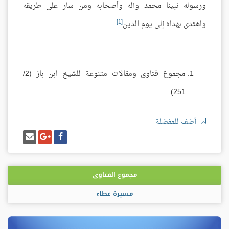
ورسوله نبينا محمد وآله وأصحابه ومن سار على طريقه
[1]
واهتدى بهداه إلى يوم الدين
.
مجموع فتاوى ومقالات متنوعة للشيخ ابن باز (2/
251).
أضف للمفضلة
شارك
شارك
إرسل
على
على
إيميل
فيسبوك
غوغل
بلس
مجموع الفتاوى
مسيرة عطاء