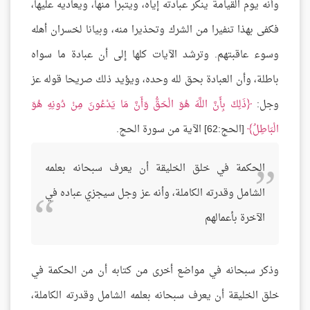
وأنه يوم القيامة ينكر عبادته إياه، ويتبرأ منها، ويعاديه عليها،
فكفى بهذا تنفيرا من الشرك وتحذيرا منه، وبيانا لخسران أهله
وسوء عاقبتهم. وترشد الآيات كلها إلى أن عبادة ما سواه
باطلة، وأن العبادة بحق لله وحده، ويؤيد ذلك صريحا قوله عز
وجل:
ذَلِكَ بِأَنَّ اللَّهَ هُوَ الْحَقُّ وَأَنَّ مَا يَدْعُونَ مِنْ دُونِهِ هُوَ
الْبَاطِلُ
[الحج:62] الآية من سورة الحج.
الحكمة في خلق الخليقة أن يعرف سبحانه بعلمه
الشامل وقدرته الكاملة، وأنه عز وجل سيجزي عباده في
الآخرة بأعمالهم
وذكر سبحانه في مواضع أخرى من كتابه أن من الحكمة في
خلق الخليقة أن يعرف سبحانه بعلمه الشامل وقدرته الكاملة،