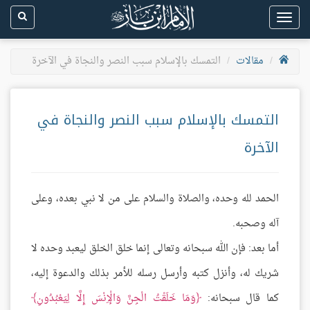
Toggle
navigation
مقالات
التمسك بالإسلام سبب النصر والنجاة في الآخرة
التمسك بالإسلام سبب النصر والنجاة في
الآخرة
الحمد لله وحده، والصلاة والسلام على من لا نبي بعده، وعلى
آله وصحبه.
أما بعد: فإن الله سبحانه وتعالى إنما خلق الخلق ليعبد وحده لا
شريك له، وأنزل كتبه وأرسل رسله للأمر بذلك والدعوة إليه،
كما قال سبحانه:
وَمَا خَلَقْتُ الْجِنَّ وَالْإِنْسَ إِلَّا لِيَعْبُدُونِ