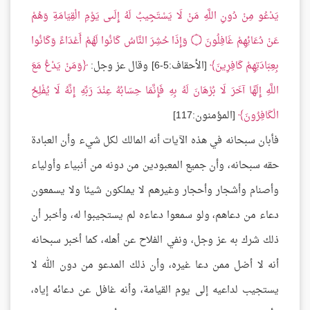
يَدْعُو مِنْ دُونِ اللَّهِ مَنْ لَا يَسْتَجِيبُ لَهُ إِلَىى يَوْمِ الْقِيَامَةِ وَهُمْ
عَنْ دُعَائِهِمْ غَافِلُونَ ۝ وَإِذَا حُشِرَ النَّاسُ كَانُوا لَهُمْ أَعْدَاءً وَكَانُوا
بِعِبَادَتِهِمْ كَافِرِينَ
[الأحقاف:5-6] وقال عز وجل:
وَمَنْ يَدْعُ مَعَ
اللَّهِ إِلَهًا آخَرَ لَا بُرْهَانَ لَهُ بِهِ فَإِنَّمَا حِسَابُهُ عِنْدَ رَبِّهِ إِنَّهُ لَا يُفْلِحُ
الْكَافِرُونَ
[المؤمنون:117]
فأبان سبحانه في هذه الآيات أنه المالك لكل شيء وأن العبادة
حقه سبحانه، وأن جميع المعبودين من دونه من أنبياء وأولياء
وأصنام وأشجار وأحجار وغيرهم لا يملكون شيئا ولا يسمعون
دعاء من دعاهم، ولو سمعوا دعاءه لم يستجيبوا له، وأخبر أن
ذلك شرك به عز وجل، ونفي الفلاح عن أهله، كما أخبر سبحانه
أنه لا أضل ممن دعا غيره، وأن ذلك المدعو من دون الله لا
يستجيب لداعيه إلى يوم القيامة، وأنه غافل عن دعائه إياه،