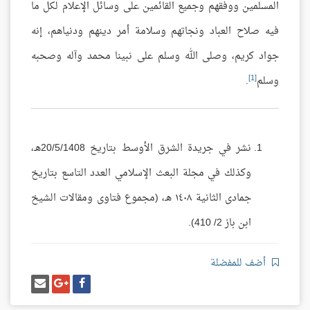
المسلمين ووفقهم وجميع القائمين على وسائل الإعلام لكل ما
فيه صلاح العباد ونجاتهم وسلامة أمر دينهم ودنياهم، إنه
جواد كريم، وصلى الله وسلم على نبينا محمد وآله وصحبه
[1]
وسلم
.
نشر في جريدة الشرق الأوسط بتاريخ 20/5/1408هـ،
وكذلك في مجلة البعث الإسلامي العدد التاسع بتاريخ
جمادى الثانية ١٤٠٨ هـ، (مجموع فتاوى ومقالات الشيخ
ابن باز 2/ 410).
أضف للمفضلة
شارك
شارك
إرسل
على
على
إيميل
فيسبوك
غوغل