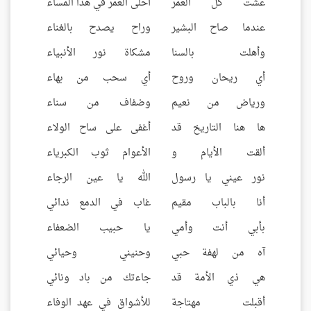
عشت كل العمر
أحلى العمر في هذا المساء
عندما صاح البشير
وراح يصدح بالغناء
وأهلت بالسنا
مشكاة نور الأنبياء
أي ريحان وروح
أي سحب من بهاء
ورياض من نعيم
وضفاف من سناء
ها هنا التاريخ قد
أغفى على ساح الولاء
ألقت الأيام و
الأعوام ثوب الكبرياء
نور عيني يا رسول
الله يا عين الرجاء
أنا بالباب مقيم
غاب في الدمع ندائي
بأبي أنت وأمي
يا حبيب الضعفاء
آه من لهفة حبي
وحنيني وحيائي
هي ذي الأمة قد
جاءتك من باد ونائي
أقبلت مهتاجة
للأشواق في عهد الوفاء