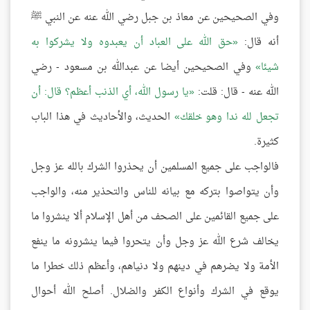
وفي الصحيحين عن معاذ بن جبل رضي الله عنه عن النبي ﷺ
أنه قال:
حق الله على العباد أن يعبدوه ولا يشركوا به
شيئا
وفي الصحيحين أيضا عن عبدالله بن مسعود - رضي
الله عنه - قال: قلت:
يا رسول الله، أي الذنب أعظم؟ قال: أن
تجعل لله ندا وهو خلقك
الحديث، والأحاديث في هذا الباب
كثيرة
.
فالواجب على جميع المسلمين أن يحذروا الشرك بالله عز وجل
وأن يتواصوا بتركه مع بيانه للناس والتحذير منه، والواجب
على جميع القائمين على الصحف من أهل الإسلام ألا ينشروا ما
يخالف شرع الله عز وجل وأن يتحروا فيما ينشرونه ما ينفع
الأمة ولا يضرهم في دينهم ولا دنياهم، وأعظم ذلك خطرا ما
يوقع في الشرك وأنواع الكفر والضلال
.
أصلح الله أحوال