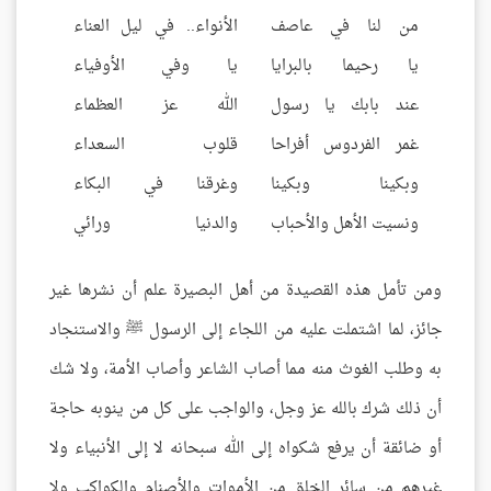
من لنا في عاصف
الأنواء.. في ليل العناء
يا رحيما بالبرايا
يا وفي الأوفياء
عند بابك يا رسول
الله عز العظماء
غمر الفردوس أفراحا
قلوب السعداء
وبكينا وبكينا
وغرقنا في البكاء
ونسيت الأهل والأحباب
والدنيا ورائي
ومن تأمل هذه القصيدة من أهل البصيرة علم أن نشرها غير
جائز، لما اشتملت عليه من اللجاء إلى الرسول ﷺ والاستنجاد
به وطلب الغوث منه مما أصاب الشاعر وأصاب الأمة، ولا شك
أن ذلك شرك بالله عز وجل، والواجب على كل من ينوبه حاجة
أو ضائقة أن يرفع شكواه إلى الله سبحانه لا إلى الأنبياء ولا
غيرهم من سائر الخلق من الأموات والأصنام والكواكب
ولا