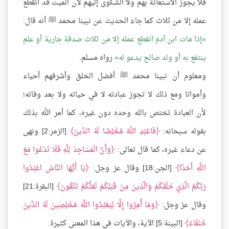
فلا يجوز الاستعانة بهم ولا الشكوى إليهم لأن الميت قد انقطع
عمله إلا من ثلاث كما جاء الحديث عن نبينا محمد ﷺ أنه قال:
إذا مات ابن آدم انقطع عمله إلا من ثلاث صدقة جارية أو علم
ينتفع به أو ولد صالح يدعو له
رواه مسلم.
ومعلوم أن نبينا محمد ﷺ أفضل الخلق وأشرفهم أحياء
وأمواتا ومع ذلك لا تجوز عبادته لا في حياته ولا بعد وفاته؛
لأن العبادة تختص بالله وحده دون غيره، كما أمر الله بذلك
بقوله سبحانه:
فَاعْبُدِ اللهَ مُخْلِصًا لَهُ الدِّينَ
[الزمر:2] ونهى
عن دعاء غيره، كما قال تعالى:
وَأَنَّ الْمَسَاجِدَ لِلَّهِ فَلَا تَدْعُوا مَعَ
اللَّهِ أَحَدًا
[الجن:18] وقال عز وجل:
يَا أَيُّهَا النَّاسُ اعْبُدُوا
رَبَّكُمُ الَّذِي خَلَقَكُمْ وَالَّذِينَ مِنْ قَبْلِكُمْ لَعَلَّكُمْ تَتَّقُونَ
[البقرة:21]
وقال عز وجل:
وَمَا أُمِرُوا إِلَّا لِيَعْبُدُوا اللَّهَ مُخْلِصِينَ لَهُ الدِّينَ
حُنَفَاءَ
[البينة:5] الآية، والآيات في هذا المعنى كثيرة.