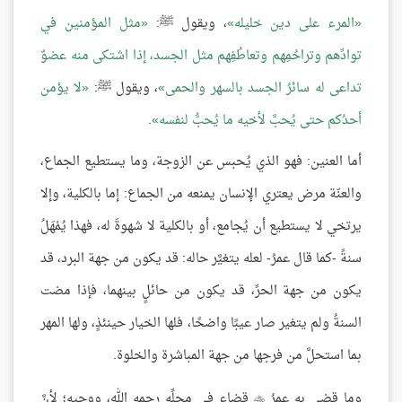
المرء على دين خليله
، ويقول ﷺ:
مثل المؤمنين في
توادِّهم وتراحُمِهم وتعاطُفِهم مثل الجسد، إذا اشتكى منه عضوٌ
تداعى له سائرُ الجسد بالسهر والحمى
، ويقول ﷺ:
لا يؤمن
أحدُكم حتى يُحبَّ لأخيه ما يُحبُّ لنفسه
.
أما العنين: فهو الذي يُحبس عن الزوجة، وما يستطيع الجماع،
والعنّة مرض يعتري الإنسان يمنعه من الجماع: إما بالكلية، وإلا
يرتخي لا يستطيع أن يُجامع، أو بالكلية لا شهوةَ له، فهذا يُمْهَلُ
سنةً -كما قال عمرُ- لعله يتغيَّر حاله: قد يكون من جهة البرد، قد
يكون من جهة الحرِّ، قد يكون من حائلٍ بينهما، فإذا مضت
السنةُ ولم يتغير صار عيبًا واضحًا، فلها الخيار حينئذٍ، ولها المهر
بما استحلَّ من فرجها من جهة المباشرة والخلوة.
وما قضى به عمرُ
قضاء في محلِّه رحمه الله، ووجيه؛ لأنَّ
