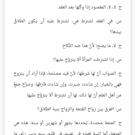
ج: لا، لا، المقصود إذا وكَّلها بعد العقد.
س: في العقد تشترط هي، تشترط عليه أن يكون الطلاقُ
بيدها؟
ج: لا، ما يصح؛ لأنَّ هذا ضد النِّكاح.
س: إذا اشترطت المرأةُ ألا يتزوَّج عليها؟
ج: الصواب أنَّ لها شرطها؛ لأنَّ فيه مصلحة، فإذا أراد أن يتزوج
فهي بالخيار: إن شاءت صبرت، وإن شاءت فارقها، وصرَّح جمعٌ
من أهل العلم أنَّ لها ذلك، لها أن تشترط ألا يتزوَّج عليها.
س: الفرق بين زواج المُتعة والزواج بنية الطلاق؟
ج: المتعة محددة، يُحددها بشهرٍ أو شهرين أو سنة، هذه هي
المتعة، أما النية فهذه في نفسه، في قلبه، بينه وبين ربِّه، ما