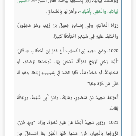
ووَضَعَتْ ثِيَابَهَا، رَأَى بِكَشْحِهَا بَيَاضًا، فَقَالَ النبيُّ ﷺ:
الْبَسِي
ثِيَابَكِ، والْحَقِي بِأَهْلِكِ
، وأَمَرَ لَهَا بِالصَّدَاقِ.
رَوَاهُ الْحَاكِمُ، وفِي إِسْنَادِهِ جَمِيلُ بْنُ زَيْدٍ، وهُوَ مَجْهُولٌ،
واخْتُلِفَ عَلَيْهِ فِي شَيْخِهِ اخْتِلَافًا كَثِيرًا.
1020- وعَنْ سَعِيدِ بْنِ الْمُسَيَّبِ: أَنَّ عُمَرَ بْنَ الْخَطَّابِ
قَالَ:

"أَيُّمَا رَجُلٍ تَزَوَّجَ امْرَأَةً، فَدَخَلَ بِهَا، فَوَجَدَهَا بَرْصَاءَ، أو
مَجْنُونَةً، أو مَجْذُومَةً، فَلَهَا الصَّدَاقُ بِمَسِيسِهِ إِيَّاهَا، وهُوَ لَهُ
عَلَى مَنْ غَرَّهُ مِنْهَا".
أَخْرَجَهُ سَعِيدُ بْنُ مَنْصُورٍ، ومَالِكٌ، وابْنُ أَبِي شَيْبَةَ، ورِجَالُهُ
ثِقَاتٌ.
1021- ورَوَى سَعِيدٌ أَيْضًا عَنْ عَلِيٍّ نَحْوَهُ، وزَادَ: "وبِهَا قَرَنٌ،
فَزَوْجُهَا بِالْخِيَارِ، فَإِنْ مَسَّهَا فَلَهَا الْمَهْرُ بِمَا اسْتَحَلَّ مِنْ