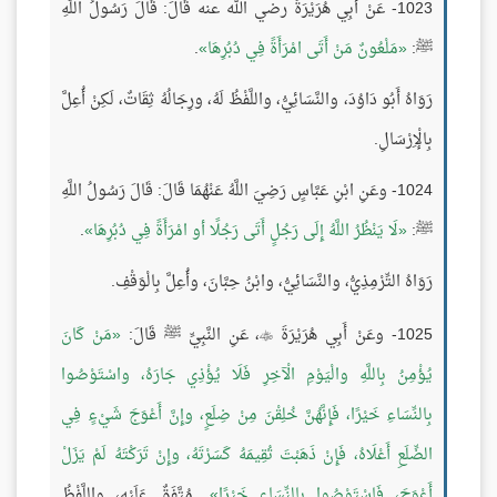
1023- عَنْ أَبِي هُرَيْرَةَ رضي الله عنه قَالَ: قَالَ رَسُولُ اللَّهِ
ﷺ:
مَلْعُونٌ مَنْ أَتَى امْرَأَةً فِي دُبُرِهَا
.
رَوَاهُ أَبُو دَاوُدَ، والنَّسَائِيُّ، واللَّفْظُ لَهُ، ورِجَالُهُ ثِقَاتٌ، لَكِنْ أُعِلَّ
بِالْإِرْسَالِ.
1024- وعَنِ ابْنِ عَبَّاسٍ رَضِيَ اللَّهُ عَنْهُمَا قَالَ: قَالَ رَسُولُ اللَّهِ
ﷺ:
لَا يَنْظُرُ اللَّهُ إِلَى رَجُلٍ أَتَى رَجُلًا أو امْرَأَةً فِي دُبُرِهَا
.
رَوَاهُ التِّرْمِذِيُّ، والنَّسَائِيُّ، وابْنُ حِبَّانَ، وأُعِلَّ بِالْوَقْفِ.
1025- وعَنْ أَبِي هُرَيْرَةَ
، عَنِ النَّبِيِّ ﷺ قَالَ:
مَنْ كَانَ

يُؤْمِنُ بِاللَّهِ والْيَوْمِ الْآخِرِ فَلَا يُؤْذِي جَارَهُ، واسْتَوْصُوا
بِالنِّسَاءِ خَيْرًا، فَإِنَّهُنَّ خُلِقْنَ مِنْ ضِلَعٍ، وإِنَّ أَعْوَجَ شَيْءٍ فِي
الضِّلَعِ أَعْلَاهُ، فَإِنْ ذَهَبْتَ تُقِيمَهُ كَسَرْتَهُ، وإِنْ تَرَكْتَهُ لَمْ يَزَلْ
أَعْوَجَ، فَاسْتَوْصُوا بِالنِّسَاءِ خَيْرًا
. مُتَّفَقٌ عَلَيْهِ، واللَّفْظُ