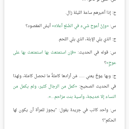
ج: إذا أخبرهم ساعة الليلة زال.
س:
وإنَّ أعوج شيء في الضّلع أعلاه
أيش المقصود؟
ج: الذي يلي الإبلة، الذي يلي اللحم.
س: قوله في الحديث:
فإن استمتعتَ بها استمتعتَ بها على
عوجٍ
؟
ج: وبها عِوَجٌ يعني ..... مَن أرادها كاملةً ما تحصل كاملة، ولهذا
في الحديث الصحيح:
كمل من الرجال كثير، ولم يكمل من
النساء إلا خديجة، وآسية بنت مزاحم...
.
س: واحد كاتب في جريدة يقول: "يجوز للمرأة أن يكون لها
الحكم"؟