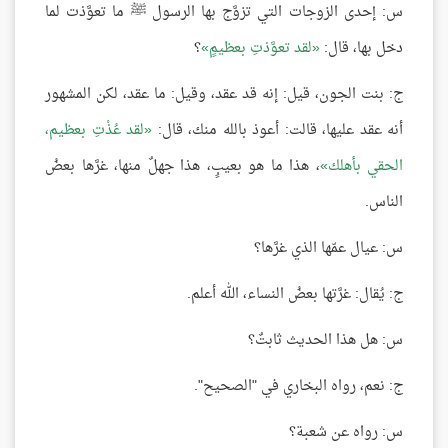
س: إحدى الزوجات التي تزوَّج بها الرسول ﷺ ما تعوَّذت لما
دخل بها، قال:
لقد تعوَّذتِ بعظيمٍ
؟
ج: بنت الجون، قيل: إنه قد عقد، وقيل: ما عقد، لكن المشهور
أنه عقد عليها، قالت: أعوذ بالله منك، قال:
لقد عُذْتِ بعظيم،
الحقي بأهلك
، هذا ما هو بعيبٍ، هذا جهلٌ منها، غرَّها بعضُ
الناس.
س: عيال عمّها الذي غرَّها؟
ج: يُقال: غرَّتها بعضُ النساء، الله أعلم.
س: هل هذا الحديث ثابتٌ؟
ج: نعم، رواه البخاري في "الصحيح".
س: رواه عن شعبة؟