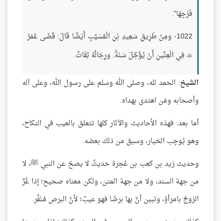
فَرْجِهَا".
1022- ومِنْ طَرِيقِ سَعِيدِ بْنِ الْمُسَيَّبِ أَيْضًا قَالَ: قَضَى عُمَرُ
فِي الْعِنِّينِ أَنْ يُؤَجَّلَ سَنَةً. ورِجَالُهُ ثِقَاتٌ.

الشيخ
: الحمد لله، وصلى الله وسلم على رسول الله، وعلى آله
وأصحابه ومَن اهتدى بهداه.
أما بعد: فهذه الأحاديث والآثار كلها تتعلق بالعيب في النكاح،
وهو يُوجِب الخيار، وسبق من ذلك بعضه.
وحديث زيد بن كعب بن عُجرة حديثٌ لا يصحّ عن النبي ﷺ، لا
من جهة السند، ولا من جهة المتن، ولكن معناه صحيح؛ إذا غُرَّ
الزوجُ بامرأةٍ، وتبين أنَّ بها برصًا فهو عيبٌ؛ لأنَّ البرص مُنَفِّر.