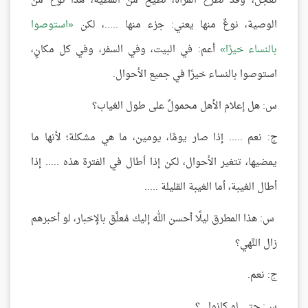
تعجل، وقد تطرح المرأة، تطيح من المطية، هذا نوعٌ من
الوصية، نوعٌ منها يعني: جزء منها .....، لكن
استوصوا
بالنساء خيرًا
أعم: في البيت، وفي السفر، وفي كل مكانٍ،
استوصوا بالنساء خيرًا في جميع الأحوال.
س: هل إعلام الأهل محمولٌ على طول الغياب؟
ج: نعم ..... إذا صار يومًا، يومين، ما هي مشكلة؛ لأنها ما
يمضيها، تتغير الأحوال، لكن إذا أطال في الفترة هذه ..... إذا
أطال الغيبة، أما الغيبة القليلة .....
س: هذا المطرق ليلًا أحسن الله إليك مُعلَّق بالإخبار، لو أخبرهم
زال النَّهي؟
ج: نعم.
س: حتى لو كانوا ..؟