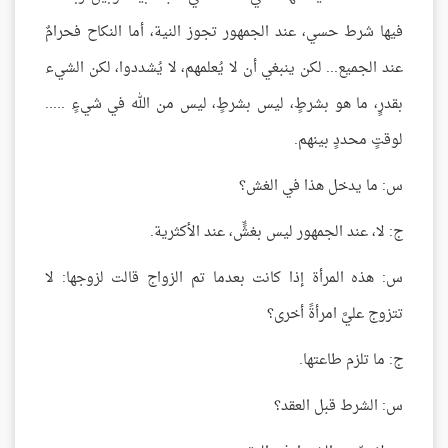
فيها شرط حسي، عند الجمهور تجوز النية، أما النكاح فحرامٌ
عند الجميع... لكن ينبغي أن لا يُعلمهم، لا يُشددوا، لكن الشيء
بقدرٍ، ما هو بشرطٍ، ليس بشرطٍ، ليس من الله في شيءٍ .....
لوقتٍ محددٍ بينهم.
س: ما يدخل هذا في الغش؟
ج: لا، عند الجمهور ليس بغشٍّ، عند الأكثرية.
س: هذه المرأة إذا كانت بعدما تم الزواج قالت لزوجها: لا
تتزوج عليَّ امرأةً أخرى؟
ج: ما تلزم طاعتها.
س: الشرط قبل العقد؟