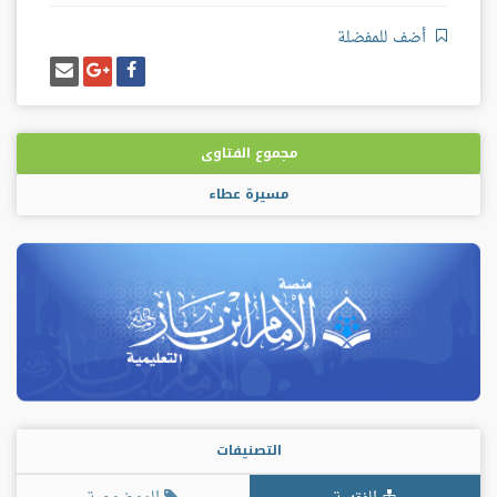
أضف للمفضلة
شارك
شارك
إرسل
على
على
إيميل
فيسبوك
غوغل
بلس
مجموع الفتاوى
مسيرة عطاء
التصنيفات