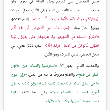
فيدل الحديثان على تحريم وطء المرأة في دبرها، ولو
سمحت، ولو رضيت، الله جعل الوطء في القُبُل، محلّ الحرث:
نِسَاؤُكُمْ حَرْثٌ لَكُمْ فَأْتُوا حَرْثَكُمْ أَنَّى شِئْتُمْ
[البقرة:223]،
ويقول جلَّ وعلا:
ويَسْأَلُونَكَ عَنِ الْمَحِيضِ قُلْ هُوَ أَذًى
فَاعْتَزِلُوا النِّسَاءَ فِي الْمَحِيضِ ولا تَقْرَبُوهُنَّ حَتَّى يَطْهُرْنَ فَإِذَا
تَطَهَّرْنَ فَأْتُوهُنَّ مِنْ حَيْثُ أَمَرَكُمُ اللَّهُ
[البقرة:222] يعني: في
محل الحيض، محل الحرث، وهو القُبُل.
والحديث الثاني: يقول ﷺ:
استوصوا بالنساء خيرًا؛ فإنهنَّ
خُلِقْنَ من ضلعٍ
، والضلع معروفٌ ما فيه من الميل،
وإنَّ أعوج
ما في الضّلع أعلاه، فإذا ذهبتَ تُقيمه كسرته، وإن تركتَه لم يزل
أعوج، فاستوصوا بالنساء خيرًا
، وفي اللفظ الآخر:
فإذا
ذهبتَ تقيمها كسرتها، وكسرها طلاقها
.