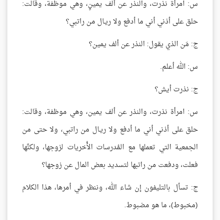
س: امرأة نذرت، والنذر عن ألف يمينٍ، وهي موظفة، وقالت:
حلق على أذني أني ما أدفع ولا ريـال من راتبي؟
ج: مَن الذي يقول: النذر عن ألف يمين؟
س: الله أعلم.
ج: نذرت أيش؟
س: امرأة نذرت، والنذر عن ألف يمين، وهي موظفة، وقالت:
حلق على أذني أني ما أدفع ولا ريـال من راتبي، ولا حتى من
الجمعية التي تعملها مع المُدرسات الأُخريات لزوجها، ولكنَّها
فعلت، ودفعت من راتبها لتسديد بعض المال عن زوجها؟
ج: تسأل بالتليفون إن شاء الله، وننظر في أمرها، هذا الكلام
(مخبوط)، ما هو مضبوط.