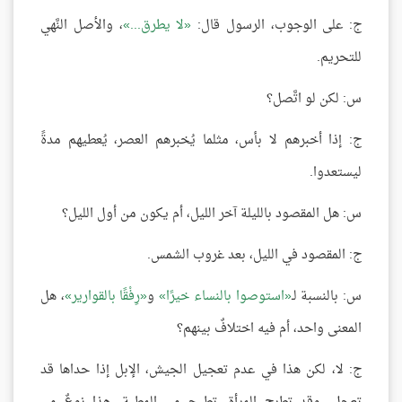
ج: على الوجوب، الرسول قال:
لا يطرق...
، والأصل النَّهي
للتحريم.
س: لكن لو اتَّصل؟
ج: إذا أخبرهم لا بأس، مثلما يُخبرهم العصر، يُعطيهم مدةً
ليستعدوا.
س: هل المقصود بالليلة آخر الليل، أم يكون من أول الليل؟
ج: المقصود في الليل، بعد غروب الشمس.
س: بالنسبة لـ
استوصوا بالنساء خيرًا
و
رِفْقًا بالقوارير
، هل
المعنى واحد، أم فيه اختلافٌ بينهم؟
ج: لا، لكن هذا في عدم تعجيل الجيش، الإبل إذا حداها قد