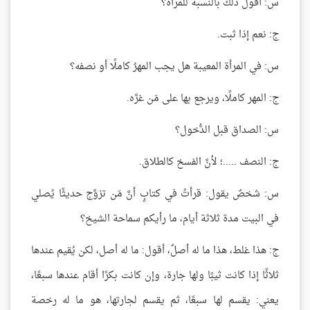
س: أقول ذلك بالنسبة للمرأة؟
ج: نعم إذا ثبت.
س: في المرأة المعيبة هل يجب المهرُ كاملًا أو نصفه؟
ج: المهر كاملًا، ويرجع بها على مَن غرَّه.
س: الصداق قبل الدُّخول؟
ج: النصف .....؛ لأنَّ الفسخ كالطلاق.
س: شخصٌ يقول: قرأتُ في كتابٍ أنَّ مَن تزوَّج حديثًا يُصلي
في البيت مدة ثلاثة أيام، ما رأيكم سماحة الشيخ؟
ج: هذا غلط، هذا ما له أصلٌ، أقول: ما له أصل، لكن يُقيم عندها
ثلاثًا إذا كانت ثيبًا ولها جارة، وإن كانت بكرًا أقام عندها سبعًا،
يعني: يقسم لها سبعًا، ثم يقسم لجارتها، هو ما له رخصة