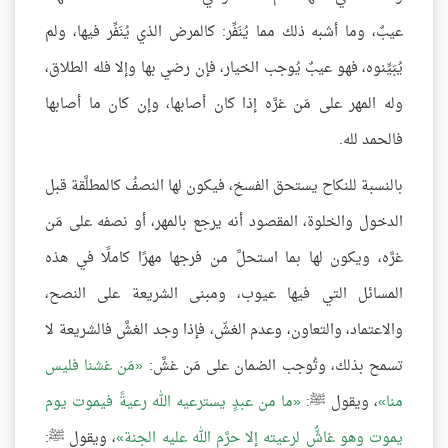
عيبٌ، وما أشبه ذلك مما يُنَفِّر: كالمرض الذي يُنَفِّر فيها، ولم
يُبَيِّنوه، فهو عيبٌ يُوجب الخيار، فإن رضي بها وإلا فله الطلاق،
وله المهر على مَن غرَّه إذا كان أصابها، وإن كان ما أصابها
فالحمد لله.
بالنسبة للنكاح يستحق الفسخ، فيكون لها النصفُ كالمطلَّقة قبل
الدخول والخلوة، المقصود أنه يرجع بالمهر، أو نصفه على مَن
غرَّه، ويكون لها بما استحلَّ من فرجها مهرًا كاملًا في هذه
المسائل التي فيها عيوب، ومبنى الشريعة على النصح،
والاعتماد، والتعاون، وعدم الغشّ، فإذا وجد الغشَّ فالشريعة لا
تسمح بذلك، وتُوجب الضمان على مَن غشَّ:
مَن غشنا فليس
منا
، ويقول ﷺ:
ما من عبدٍ يسترعيه الله رعيةً فيموت يوم
يموت وهو غاشٌّ لرعيته إلا حرَّم الله عليه الجنة
، ويقول ﷺ: