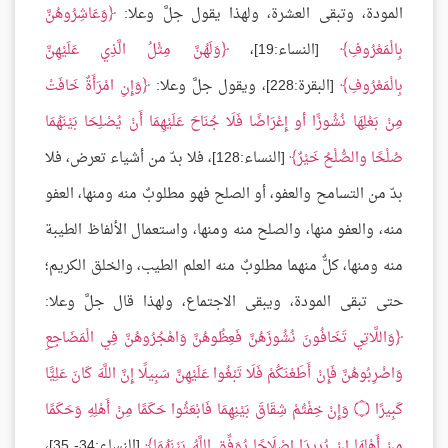
المودة، وتبقى العشرة، ولهذا يقول جلَّ وعلا:
وَعَاشِرُوهُنَّ
بِالْمَعْرُوفِ
[النساء:19]،
وَلَهُنَّ مِثْلُ الَّذِي عَلَيْهِنَّ
بِالْمَعْرُوفِ
[البقرة:228]، ويقول جلَّ وعلا:
وَإِنِ امْرَأَةٌ خَافَتْ
مِنْ بَعْلِهَا نُشُوزًا أو إِعْرَاضًا فَلَا جُنَاحَ عَلَيْهِمَا أَنْ يُصْلِحَا بَيْنَهُمَا
صُلْحًا والصُّلْحُ خَيْرٌ
[النساء:128]، فلا بدّ من أشياء تعرض، فلا
بدّ من التسامح والعفو، أو الصلح فهو مطلوبٌ منه ومنها، العفو
منه، والعفو منها، والصلح منه ومنها، واستعمال الألفاظ الطيبة
منه ومنها، كلٌّ منهما مطلوبٌ منه العلم الطيب، والخلق الكريم؛
حتى تبقى المودة، ويبقى الاجتماع، ولهذا قال جلَّ وعلا:
وَاللَّاتِي تَخَافُونَ نُشُوزَهُنَّ فَعِظُوهُنَّ وَاهْجُرُوهُنَّ فِي الْمَضَاجِعِ
وَاضْرِبُوهُنَّ فَإِنْ أَطَعْنَكُمْ فَلَا تَبْغُوا عَلَيْهِنَّ سَبِيلًا إِنَّ اللَّهَ كَانَ عَلِيًّا
كَبِيرًا
۝
وَإِنْ خِفْتُمْ شِقَاقَ بَيْنِهِمَا فَابْعَثُوا حَكَمًا مِنْ أَهْلِهِ وَحَكَمًا
مِنْ أَهْلِهَا إِنْ يُرِيدَا إِصْلَاحًا يُوَفِّقِ اللَّهُ بَيْنَهُمَا
[النساء:34- 35]،