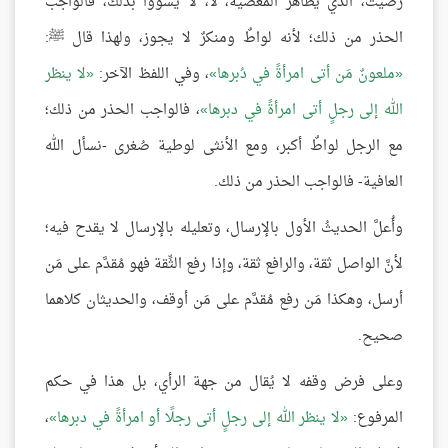
رضيت، الذي يظاهر المعصية، لا، لا يسووا بذلك، فالواجب
الحذر من ذلك؛ لأنه لواطٌ ومنكرٌ لا يجوز، ولهذا قال ﷺ:
ملعونٌ مَن أتى امرأةً في دُبرها
، وفي اللفظ الآخر:
لا ينظر
الله إلى رجلٍ أتى امرأةً في دبرها
، فالواجب الحذر من ذلك؛
مع الرجل لواطٌ أكبر، ومع الأنثى لوطية صُغرى -نسأل الله
العافية- فالواجب الحذر من ذلك.
وأُعلَّ الحديثُ الأول بالإرسال، وتعليله بالإرسال لا يقدح فيه؛
لأنَّ الواصل ثقة، والرافع ثقة، وإذا رفع الثِّقة فهو مُقدَّم على مَن
أرسل، وهكذا مَن رفع مُقدَّم على مَن أوقف، والحديثان كلاهما
صحيح.
وعلى فرض وقفه لا يُقال من جهة الرأي، بل هذا في حكم
المرفوع:
لا ينظر الله إلى رجلٍ أتى رجلًا أو امرأةً في دبرها
،