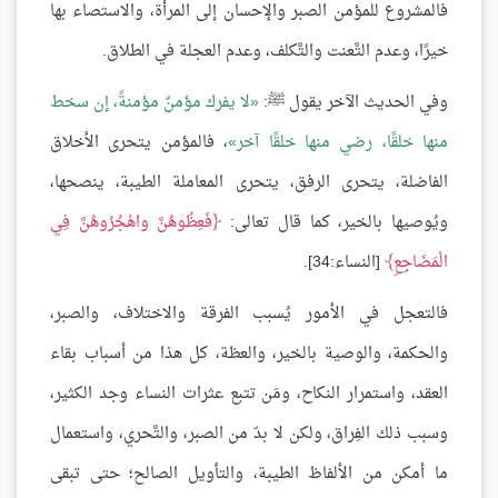
فالمشروع للمؤمن الصبر والإحسان إلى المرأة، والاستصاء بها
خيرًا، وعدم التَّعنت والتَّكلف، وعدم العجلة في الطلاق.
وفي الحديث الآخر يقول ﷺ:
لا يفرك مؤمنٌ مؤمنةً، إن سخط
منها خلقًا، رضي منها خلقًا آخر
، فالمؤمن يتحرى الأخلاق
الفاضلة، يتحرى الرفق، يتحرى المعاملة الطيبة، ينصحها،
ويُوصيها بالخير، كما قال تعالى:
فَعِظُوهُنَّ واهْجُرُوهُنَّ فِي
الْمَضَاجِعِ
[النساء:34].
فالتعجل في الأمور يُسبب الفرقة والاختلاف، والصبر،
والحكمة، والوصية بالخير، والعظة، كل هذا من أسباب بقاء
العقد، واستمرار النكاح، ومَن تتبع عثرات النساء وجد الكثير،
وسبب ذلك الفِراق، ولكن لا بدّ من الصبر، والتَّحري، واستعمال
ما أمكن من الألفاظ الطيبة، والتأويل الصالح؛ حتى تبقى