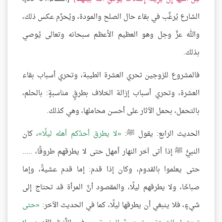
الشارع يُرغِّب في بقاء حال الصلح والمودة، ويُحرِّم عكس ذلك،
والله عزَّ وجل وهو العظيم الأعظم سبحانه وتعالى يُوصي
بذلك.
فالمشروع للزوجين تحري العشرة الطيبة، وتحري أسباب بقاء
العشرة، وتحري أسباب إزالة الخلاف بطرقٍ مناسبةٍ: بالحلم،
بالتحمل، بحمل الآثار على أحسن محاملها، وهي كذلك.
الحديث الرابع: يقول ﷺ:
لا يطرق أحدُكم أهله ليلًا
، كان
النبيُّ ﷺ إذا أتى آخر النهار أمهل حتى لا يطرقهم طروقًا، .....
حتى يعلموا بالقدوم، وكان إذا قدم: إما قدم عشيةً، وإما
صباحًا، ولا يطرقهم ليلًا، والمقصود أنَّ المرأة قد تحتاج إلى
شيءٍ، فلا ينبغي أن يطرقها ليلًا، كما في الحديث الآخر:
حتى