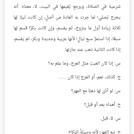
شرعية في الصلاة، ويرجع يُقيمها في البيت، لا، معناه: أنه
يخرج يُصلي؛ لما جرت به العادة من أصلٍ، إن كانت ثيبًا لها
ثلاثة زيادة أول ما يتزوج، ثم يقسم، وإن كانت بكرًا قسم لها
سبعًا، إذا استمرَّ سبع ليالٍ؛ لأنها غريبة وجديدة وبكر، ثم يقسم،
إذا كانت الثانية ذهب عند جارتها.
س: إذا كان العيبُ مثل العرج، وما علم به؟
ج: كذلك، نعم، أو العرج إذا كان .......
س: لو أدَّى لها ذهبًا مع المهر؟
ج: أهداه بعد أو قبل؟
س: لا، قبل.
ج: تبع المهر؛ لأنه وسيلةٌ للنكاح.