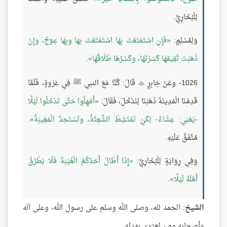
لِلْبُخَارِيِّ.
وَلِمُسْلِمٍ:
فَإِنِ اسْتَمْتَعْتَ بِهَا اسْتَمْتَعْتَ بها وبِهَا عِوَجٌ، وإِنْ
ذَهَبْتَ تُقِيمُهَا كَسَرْتَهَا، وكَسْرُهَا طَلَاقُهَا
.
1026- وعَنْ جَابِرٍ
قَالَ: كُنَّا مَعَ النبي ﷺ فِي غزوةٍ، فَلَمَّا

قَدِمْنَا الْمَدِينَةَ ذَهَبْنَا لِنَدْخُلَ، فَقَالَ:
أَمْهِلُوا حَتَّى تَدْخُلُوا لَيْلًا
-يَعْنِي: عِشَاءً- لِكَيْ تَمْتَشِطَ الشَّعِثَةُ، وتَسْتَحِدَّ الْمَغِيبَةُ
.
مُتَّفَقٌ عَلَيْهِ.
وَفِي رِوَايَةٍ لِلْبُخَارِيِّ:
إِذَا أَطَالَ أَحَدُكُمُ الْغَيْبَةَ فَلَا يَطْرُقْ
أَهْلَهُ لَيْلًا
.
الشيخ
: الحمد لله، وصلى الله وسلم على رسول الله، وعلى آله
وأصحابه ومن اهتدى بهداه.