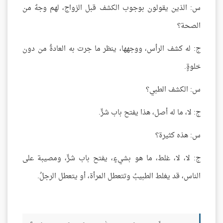
س: الذين يقولون بوجوب الكشف قبل الزواج، لهم وجهٌ من
الصحة؟
ج: له كشف الرأس، ووجهها، ينظر ما جرت به العادةُ من دون
خلوةٍ.
س: الكشف الطبي؟
ج: لا، ما له أصل، هذا يفتح باب شرٍّ.
س: هذه كثيرة؟
ج: لا، لا، غلط، ما هو بشيءٍ، يفتح باب شرٍّ، ومصيبة على
الناس، قد يغلط الطبيبُ وتتعطل المرأة، أو يتعطل الرجلُ.