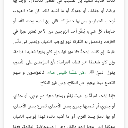
كذلك حديث سعيد بن المسيب في المعنى كذلك؛ إذا وجد بها
برصًا، أو جذامًا، أو جنونًا، أو ما أشبه ذلك، كل هذه العيوب
تُوجب الخيار، وليس لها حصرٌ كما قال ابنُ القيم رحمه الله، أو
ضابط، كل شيءٍ يُنَفِّر أحد الزوجين من الآخر يُعتبر عيبًا في
العُرْف، وتحصل به النُّفرة؛ فهو يُوجب الخيار، ويُعتبر مَن دلَّس
غارمًا: إن كانت زوجةً فلا مهر لها، وإن كان وليّها فعليه الغرامة،
وإن كان شخصًا آخر فعليه الغرامة؛ لأنَّ المؤمنين على النُّصح،
يقول النبيُّ ﷺ:
مَن غشَّنا فليس منا
، فالمؤمنون واجبهم
النُّصح فيما بينهم: في النكاح، وفي غير النكاح.
فإذا زوَّجه امرأةً بها عيبٌ يُنَفِّر زوجَها منها: من برصٍ، أو جذامٍ،
أو جنونٍ، أو يُصيبها جنون بعض الأحيان، تُصرع بعض الأحيان،
أو بها لحمٌ يسدّ الفرج، أو ما أشبه ذلك؛ فهذا يُوجب الخيار،
وهكذا التي معها الدم دائمًا، وهي المستحاضة الدائمة، فهذا