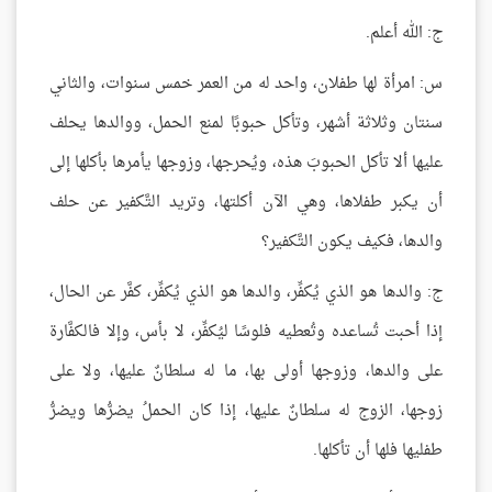
ج: الله أعلم.
س: امرأة لها طفلان، واحد له من العمر خمس سنوات، والثاني
سنتان وثلاثة أشهر، وتأكل حبوبًا لمنع الحمل، ووالدها يحلف
عليها ألا تأكل الحبوبَ هذه، ويُحرجها، وزوجها يأمرها بأكلها إلى
أن يكبر طفلاها، وهي الآن أكلتها، وتريد التَّكفير عن حلف
والدها، فكيف يكون التَّكفير؟
ج: والدها هو الذي يُكفِّر، والدها هو الذي يُكفِّر، كفَّر عن الحال،
إذا أحبت تُساعده وتُعطيه فلوسًا ليُكفِّر، لا بأس، وإلا فالكفَّارة
على والدها، وزوجها أولى بها، ما له سلطانٌ عليها، ولا على
زوجها، الزوج له سلطانٌ عليها، إذا كان الحملُ يضرُّها ويضرُّ
طفليها فلها أن تأكلها.