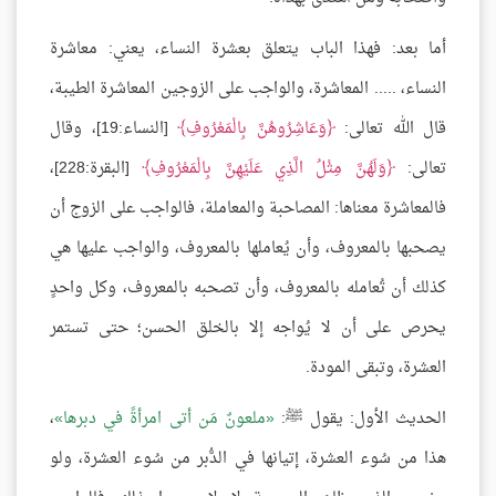
أما بعد: فهذا الباب يتعلق بعشرة النساء، يعني: معاشرة
النساء، ..... المعاشرة، والواجب على الزوجين المعاشرة الطيبة،
قال الله تعالى:
وَعَاشِرُوهُنَّ بِالْمَعْرُوفِ
[النساء:19]، وقال
تعالى:
وَلَهُنَّ مِثْلُ الَّذِي عَلَيْهِنَّ بِالْمَعْرُوفِ
[البقرة:228]،
فالمعاشرة معناها: المصاحبة والمعاملة، فالواجب على الزوج أن
يصحبها بالمعروف، وأن يُعاملها بالمعروف، والواجب عليها هي
كذلك أن تُعامله بالمعروف، وأن تصحبه بالمعروف، وكل واحدٍ
يحرص على أن لا يُواجه إلا بالخلق الحسن؛ حتى تستمر
العشرة، وتبقى المودة.
الحديث الأول: يقول ﷺ:
ملعونٌ مَن أتى امرأةً في دبرها
،
هذا من سُوء العشرة، إتيانها في الدُّبر من سُوء العشرة، ولو