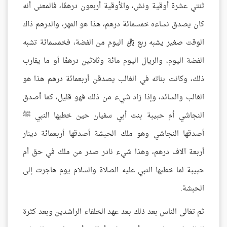
ثنتي عشرة أوقية ونش، والأوقية أربعون درهمًا، فالمعنى أنه
كان يصدق نساءه خمسمائة درهم، هذا هو المهر، والدرهم ذاك
الوقت صغير يشبه ربع ريال اليوم من الفضة، فخمسمائة تشبه
الفضة اليوم، والريال اليوم مائة وثلاثين درهمًا أو ما يقارب
ذلك، وكانت بناته في الغالب يصدقن أربعمائة درهم هذا هو
الغالب والسائد، وإذا زاد شيء من ذلك فهو قليل، كما أصدق
النجاشي أم حبيبة بنت أبي سفيان حين خطبها النبي ﷺ
أصدقها النجاشي وهو ملك الحبشة أصدقها أربعمائة دينار
أربعة آلاف درهم، وهذا شيء نادر صدر من ملك في حق أم
حبيبة لما خطبها النبي عليه الصلاة والسلام يوم هاجرت إلى
الحبشة.
ثم تغالى الناس بعد ذلك بعد عهد الخلفاء الراشدين وبعد كثرة