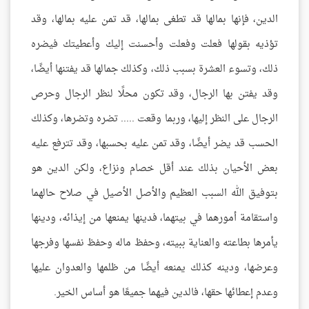
الدين، فإنها بمالها قد تطغى بمالها، قد تمن عليه بمالها، وقد
تؤذيه بقولها فعلت وفعلت وأحسنت إليك وأعطيتك فيضره
ذلك، وتسوء العشرة بسبب ذلك، وكذلك جمالها قد يفتنها أيضًا،
وقد يفتن بها الرجال، وقد تكون محلًا لنظر الرجال وحرص
الرجال على النظر إليها، وربما وقعت ..... تضره وتضرها، وكذلك
الحسب قد يضر أيضًا، وقد تمن عليه بحسبها، وقد تترفع عليه
بعض الأحيان بذلك عند أقل خصام ونزاع، ولكن الدين هو
بتوفيق الله السبب العظيم والأصل الأصيل في صلاح حالهما
واستقامة أمورهما في بيتهما، فدينها يمنعها من إيذائه، ودينها
يأمرها بطاعته والعناية ببيته، وحفظ ماله وحفظ نفسها وفرجها
وعرضها، ودينه كذلك يمنعه أيضًا من ظلمها والعدوان عليها
وعدم إعطائها حقها، فالدين فيهما جميعًا هو أساس الخير.