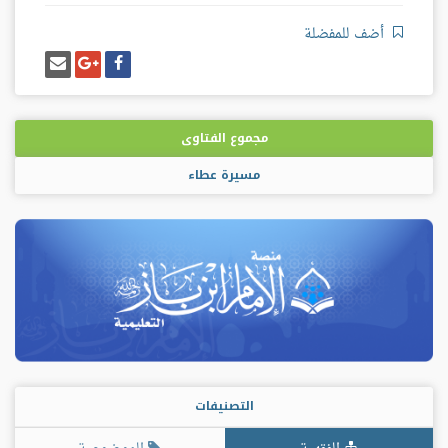
أضف للمفضلة
شارك
شارك
إرسل
على
على
إيميل
فيسبوك
غوغل
بلس
مجموع الفتاوى
مسيرة عطاء
التصنيفات