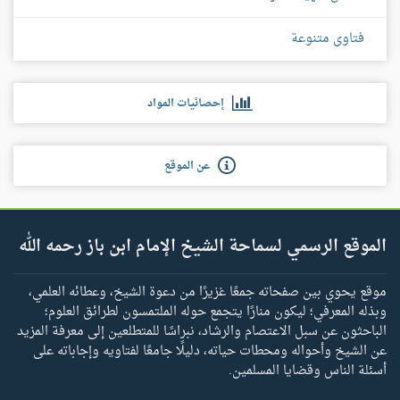
فتاوى متنوعة
إحصائيات المواد
عن الموقع
الموقع الرسمي لسماحة الشيخ الإمام ابن باز رحمه الله
موقع يحوي بين صفحاته جمعًا غزيرًا من دعوة الشيخ، وعطائه العلمي،
وبذله المعرفي؛ ليكون منارًا يتجمع حوله الملتمسون لطرائق العلوم؛
الباحثون عن سبل الاعتصام والرشاد، نبراسًا للمتطلعين إلى معرفة المزيد
عن الشيخ وأحواله ومحطات حياته، دليلًا جامعًا لفتاويه وإجاباته على
أسئلة الناس وقضايا المسلمين.