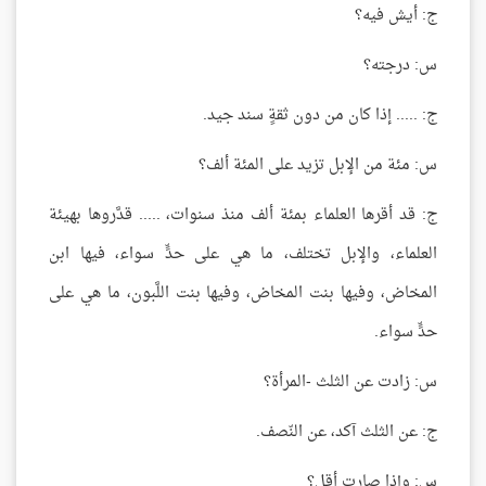
ج: أيش فيه؟
س: درجته؟
ج: ..... إذا كان من دون ثقةٍ سند جيد.
س: مئة من الإبل تزيد على المئة ألف؟
ج: قد أقرها العلماء بمئة ألف منذ سنوات، ..... قدَّروها بهيئة
العلماء، والإبل تختلف، ما هي على حدٍّ سواء، فيها ابن
المخاض، وفيها بنت المخاض، وفيها بنت اللَّبون، ما هي على
حدٍّ سواء.
س: زادت عن الثلث -المرأة؟
ج: عن الثلث آكد، عن النّصف.
س: وإذا صارت أقل؟