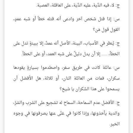
ج: لا، فيه الدِّية، عليه الدِّية، على العاقلة، العصبة.
س: إذا قتل شخص آخر وادعى أنه قتله خطأ أو شبه عمدٍ،
القول قول مَن؟
ج: يُنظر في الأسباب، البينة، الأصل أنه عمدٌ، إلا ببينةٍ تدل على
الخطأ، ..... إلا أن يدل دليلٌ على شبه العمد، أو على الخطأ.
س: عائلة كانت في طريق سفر، واصطدموا بسيارةٍ يقودها
سكران، فمات من العائلة اثنان، أو ثلاثة، هل الأفضل أن
يسمحوا على هذا السَّكران يا شيخ؟
ج: الأفضل عدم السماحة، السماح له تشجيع على الشرب والشرّ،
والدية يأخذونها، وإذا كانوا في غنًى عنها يصرفونها في وجوه
الخير.