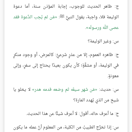
ج: ظاهر الحديث للوجوب، إجابة المؤذن سنة، أما دعوة
الوليمة فلا، واجبة، يقول النبيُّ ﷺ:
مَن لم يُجب الدَّعوة فقد
عصى الله ورسولَه
.
س: وغير الوليمة؟
ج: ظاهره العموم، إلا من عذرٍ شرعيٍّ: كالمرض، أو وجود منكرٍ
في الوليمة، أو مشقَّةٍ؛ كأن يكون بعيدًا يحتاج إلى سفرٍ، وإلى
معونةٍ.
س: حديث:
مَن شهر سيفَه ثم وضعه فدمه هدر
لا يخلو يا
شيخ من الذي يُهدد المارة؟
ج: ما أعرف حاله، أقول: لا أعرف شيئًا عن هذا الحديث.
س: إذا تخرَّج الطبيبُ من الكلية، من المعلوم أنَّ عمله ما يكون