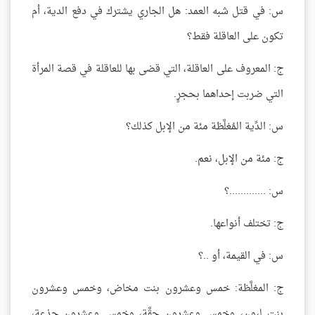
س: في قتل شبه العمد: هل الجاري يشترك في دفع الدية، أم
تكون على العاقلة فقط؟
ج: المعروف على العاقلة، التي قضى بها للعاقلة في قصة المرأة
التي ضربت إحداهما بحجرٍ.
س: الدِّية المُغلَّظة مئة من الإبل كذلك؟
ج: مئة من الإبل، نعم.
س: .............؟
ج: تختلف أنواعها.
س: في القيمة، أو ..؟
ج: المغلَّظة: خمس وعشرون بنت مخاض، وخمس وعشرون
بنت لبون، وخمس وعشرون حقَّة، وخمس وعشرون جذعة،