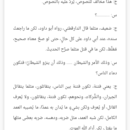
ج: هذا مخالفٌ للنصوص، يُردُّ عليه بالنصوص.
س: ...........؟
ج: ضعيف، مثلما قال الدارقطني، رواه أبو داود، لكن ما راجعتُ
سنده، عند أبي داود على كل حالٍ، حتى لو صحَّ معناه صحيح،
مُغلَّظ، لكن ما في قتل مثلما صرَّح الحديثُ.
س: وذلك الأمر والشيطان ..... وذلك أن ينزو الشيطانُ؛ فتكون
دماء الناس؟
ج: يعني فتنة، تكون فتنة بين الناس، يتقاتلون، مثلما يتقاتل
الجيران، والشُّركاء، ونحوهم، تكون فتنة، يتقاتلون، ولا يُعرف
القاتل، أو يُعرف ولكن بشيءٍ ما يُدان به عمدًا، ما يُصيبه العمد
الكامل، لكن شبه العمد، مثل ضربه، ودهسه، ضربه بعصًى مثلها
ما يقتل، لكن أراد الله الموت.