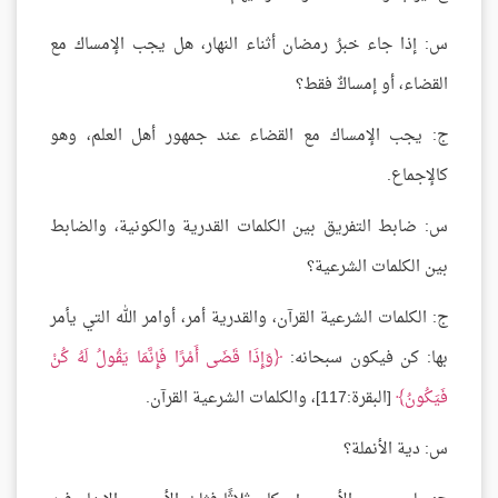
س: إذا جاء خبرُ رمضان أثناء النهار، هل يجب الإمساك مع
القضاء، أو إمساكٌ فقط؟
ج: يجب الإمساك مع القضاء عند جمهور أهل العلم، وهو
كالإجماع.
س: ضابط التفريق بين الكلمات القدرية والكونية، والضابط
بين الكلمات الشرعية؟
ج: الكلمات الشرعية القرآن، والقدرية أمر، أوامر الله التي يأمر
بها: كن فيكون سبحانه:
وَإِذَا قَضَى أَمْرًا فَإِنَّمَا يَقُولُ لَهُ كُنْ
فَيَكُونُ
[البقرة:117]، والكلمات الشرعية القرآن.
س: دية الأنملة؟