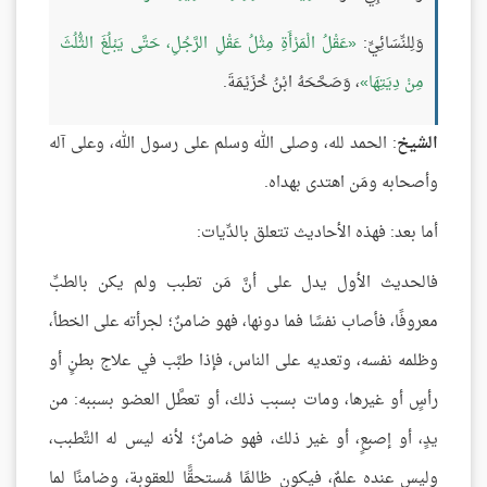
وَلِلنِّسَائِيِّ:
عَقْلُ الْمَرْأَةِ مِثْلُ عَقْلِ الرَّجُلِ، حَتَّى يَبْلُغَ الثُّلُثَ
مِنْ دِيَتِهَا
، وَصَحَّحَهُ ابْنُ خُزَيْمَةَ.
الشيخ
: الحمد لله، وصلى الله وسلم على رسول الله، وعلى آله
وأصحابه ومَن اهتدى بهداه.
أما بعد: فهذه الأحاديث تتعلق بالدِّيات:
فالحديث الأول يدل على أنَّ مَن تطبب ولم يكن بالطبِّ
معروفًا، فأصاب نفسًا فما دونها، فهو ضامنٌ؛ لجرأته على الخطأ،
وظلمه نفسه، وتعديه على الناس، فإذا طبَّب في علاج بطنٍ أو
رأسٍ أو غيرها، ومات بسبب ذلك، أو تعطَّل العضو بسببه: من
يدٍ، أو إصبعٍ، أو غير ذلك، فهو ضامنٌ؛ لأنه ليس له التَّطبب،
وليس عنده علمٌ، فيكون ظالمًا مُستحقًّا للعقوبة، وضامنًا لما