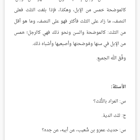
كالموضحة خمس من الإبل، وهكذا، فإذا بلغت الثلث فعلى
النصف، ما زاد على الثلث فأكثر فهو على النصف، وما هو أقل
من الثلث: كالموضحة والسن ونحو ذلك فهي كالرجل؛ خمس
من الإبل في سنها ومُوضحتها وأصبعيها وأشباه ذلك.
وفَّق الله الجميع.
الأسئلة:
س: المراد بالثُّلث؟
ج: ثلث الدية.
س: حديث عمرو بن شُعيب، عن أبيه، عن جده؟