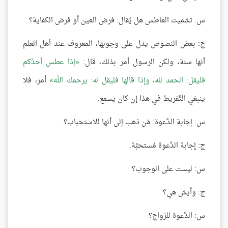
س: تشميت العاطس هل يُقال: فرض العين أو فرض الكفاية؟
ج: بعض النصوص يدل على وجوبها، المعروف عند أهل العلم
أنها سنة، ولكن الرسول أمر بذلك، قال:
إذا عطس أحدُكم
فليقل: الحمد لله، وإذا قالها فليقل له: يرحمك الله
أمر، فلا
ينبغي التَّفريط في هذا إن كان يسمع.
س: إجابة الدَّعوة: مَن ذهب إلى أنها للاستحباب؟
ج: إجابة الدَّعوة مُستحبَّة.
س: ليست على الوجوب؟
ج: وأيش هي؟
س: الدَّعوة للزواج؟