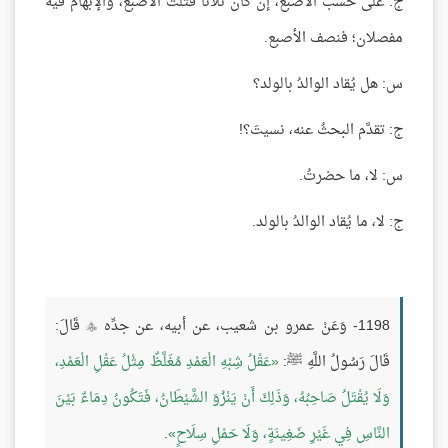
ج: على حسب الأصبع، إن كان ثلاثًا فثلث الأصبع، والإبهام فيه
مفصلان؛ فنصف الأصبع.
س: هل يُقاد الوالدُ بالولد؟
ج: تقدَّم البحثُ عنه، نسيتَ؟!
س: لا، ما حضرتُ.
ج: لا، ما يُقاد الوالدُ بالولد.
1198- وَعَنْ عمرو بن شعيب، عن أبيه، عن جدِّه
قَالَ:

قَالَ رَسُولُ اللَّهِ ﷺ:
عَقْلُ شِبْهِ الْعَمْدِ مُغَلَّظٌ مِثْلُ عَقْلِ الْعَمْدِ،
وَلَا يُقْتَلُ صَاحِبُهُ، وَذَلِكَ أَنْ يَنْزُوَ الشَّيْطَانُ، فَتَكُونُ دِمَاءٌ بَيْنَ
النَّاسِ فِي غَيْرِ ضَغِينَةٍ، وَلَا حَمْلِ سِلَاحٍ
.