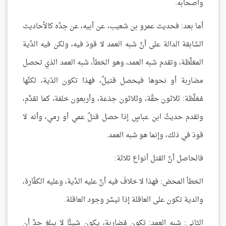
وأصحابه.
أما بعد: فحديث عمرو بن شعيب، عن أبيه، عن جدِّه كالأحاديث
السَّابقة الدالة على أنَّ شبه العمد لا قودَ فيه، ولكن فيه الدِّية
المغلَّظة، وتقدم شبه العمد، وهو الخطأ، شبه العمد الذي تحصل
مضاربة أو نحوها فيحصل قتيلٌ، فهذا تكون الدّية، لكنَّها
مُغلَّظة: ثلاثون حقَّة، وثلاثون جذعة، وأربعون خلفة، كما تقدَّم،
وتقدم حديثُ ابن عباسٍ إذا حصل قتلٌ عمي أو رمي، وأنه لا
قودَ في ذلك، وإنما هو شبه العمد.
فالحاصل أنَّ القتل أنواع ثلاثة:
الخطأ المحض: فهذا لا خلافَ فيه أنَّ عليه الدِّية، وعليه الكفَّارة،
والدية تكون على العاقلة إذا تيسَّر وجود العاقلة.
الثاني: شبه العمد: تكون مُضاربة، يكون شيئًا لا يبلغ حدَّ أن