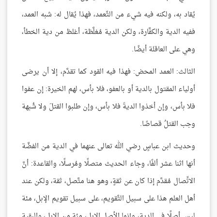
يُقاد به، ولكنه فيه شيء من التَّعمد، فهذا يُقال له: شبه العمد،
ففيه الدية والكفَّارة، ولكن الدية مُغلَّظة، أغلظ من دية الخطأ،
وهي على العاقلة أيضًا.
الثالث: العمد المحض: فهذا فيه القود كما تقدَّم، إلا أن يرضى
أولياء المقتول بالدية أو بالعفو، فلا بأس، لهم الخيرة: إن عفوا
فلا بأس، وإن أخذوا الديةَ فلا بأس، وإن طلبوا القتلَ ولا شُبهة
وجب القتلُ قصاصًا.
وحديث ابن عباسٍ رضي الله تعالى عنهما في الدية من الفضَّة
أنها اثنا عشر ألفًا، وجاء الحديث متصلًا ومُرسلًا، والقاعدة: أنَّ
الاتِّصال مُقدَّم إذا كان عن ثقةٍ، وهو هنا متَّصل، ثقة، ولكن عند
أهل العلم هذا على سبيل التَّقويم، على سبيل تقويم الإبل، مئة
ليس أصلًا في الدية، وإنما الأصل الإبل، مئة من الإبل، والبقية