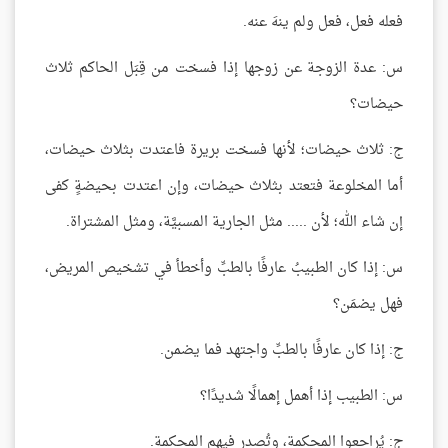
فعله فعل، فعل ولم ينهَ عنه.
س: عدة الزوجة عن زوجها إذا فسخت من قِبَل الحاكم ثلاث
حيضات؟
ج: ثلاث حيضات؛ لأنها فسخت بريرة فاعتدت بثلاث حيضات،
أما المخلوعة فتعتد بثلاث حيضات، وإن اعتدت بحيضةٍ كفى
إن شاء الله؛ لأن ..... مثل الجارية المسبيَّة، ومثل المشتراة.
س: إذا كان الطبيبُ عارفًا بالطبِّ وأخطأ في تشخيص المريض،
فهل يضمَن؟
ج: إذا كان عارفًا بالطبِّ واجتهد فما يضمن.
س: الطبيب إذا أهمل إهمالًا شديدًا؟
ج: يُراجعوا المحكمة، وتُصدر فيهم المحكمة.