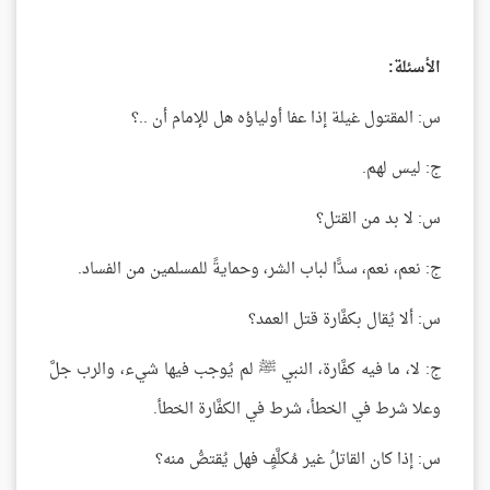
الأسئلة:
س: المقتول غيلة إذا عفا أولياؤه هل للإمام أن ..؟
ج: ليس لهم.
س: لا بد من القتل؟
ج: نعم، نعم، سدًّا لباب الشر، وحمايةً للمسلمين من الفساد.
س: ألا يُقال بكفَّارة قتل العمد؟
ج: لا، ما فيه كفَّارة، النبي ﷺ لم يُوجب فيها شيء، والرب جلَّ
وعلا شرط في الخطأ، شرط في الكفَّارة الخطأ.
س: إذا كان القاتلُ غير مُكلَّفٍ فهل يُقتصُّ منه؟