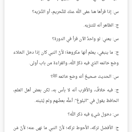
س: إذا قرأها هنا عفى الله عنك للتَّحريم، أو التَّنزيه؟
ج: الظاهر أنه للتنزيه.
س: يعني: لو واحدٌ الآن قرأ في الدورة؟
ج: ما ينبغي، يعلم أنها مكروهة؛ لأنَّ النبي كان إذا دخل الخلاء
وضع خاتمه الذي فيه ذكرُ الله، والقراءة من باب أولى.
س: الحديث صحيحٌ أنه وضع خاتمه ﷺ؟
ج: فيه خلافٌ، والأقرب أنه لا بأس به، لكن بعض أهل العلم،
الحافظ يقول في "البلوغ": أعلَّه بعضُهم ولم يُثبته.
س: دخول شيءٍ فيه ذكر الله؟
ج: الأفضل تركه، الأحوط تركه؛ لأنَّ النبي ما نهى عنه؛ لأنَّ مَن