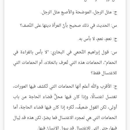
ج: مثل الرجل، الموضحة والأصبع مثل الرجل.
س: الحديث في ذلك صحيح بأنَّ المرأة ديتها على النِّصف؟
ج: نعم، نعم، لا بأس به.
س: قول إبراهيم النَّخعي في البخاري: "لا بأس بالقراءة في
الحمام"، الحمامات هذه التي تُعرف بالخلاء، أم الحمامات التي
للاغتسال فقط؟
ج: الأقرب والله أعلم أنها الحمامات التي تُكشف فيها العورات،
تغتسل اغتسالًا، وإذا كان فيها محلُّ قضاء الحاجة من باب
أولى، لكن القول ضعيفٌ، تُكره إذا كان فيها قضاء الحاجة، أما
الحمامات التي هي لمجرد الاغتسال فما يضرّ، لكن هذه قد يُبال
فيها، حتى التي للاغتسال قد يبول الإنسانُ فيها.