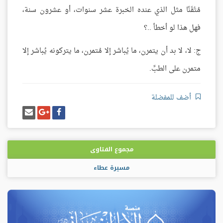
مُتْقَنًا مثل الذي عنده الخبرة عشر سنوات، أو عشرون سنة،
فهل هذا لو أخطأ ..؟
ج: لا، لا بد أن يتمرن، ما يُباشر إلا مُتمرن، ما يتركونه يُباشر إلا
متمرن على الطبِّ.
أضف للمفضلة
شارك
شارك
إرسل
على
على
إيميل
فيسبوك
غوغل
بلس
مجموع الفتاوى
مسيرة عطاء