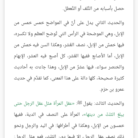
حصل بأسبابه من التَّلف أو التَّعطل.
والحديث الثاني يدل على أنَّ في المواضح خمس خمس من
الإبل، وهي الموضحة في الرأس التي تُوضح العظم ولا تكسره،
فيها خمسٌ من الإبل، نصف العُشر، وهكذا السن فيه خمسٌ من
الإبل، أما الأصابع ففيها العُشر، كل أصبع فيه العشر، الإبهام
والخنصر سواء، فيها عشرٌ من الإبل، وهذا جاءت به أحاديث
كثيرة صحيحة، كلها دالة على هذا المعنى، كما تقدَّم في حديث
عمرو بن حزم.
والحديث الثالث: يقول ﷺ:
عقل المرأة مثل عقل الرجل حتى
يبلغ الثلثَ من ديتها
، المرأة على النصف في الدية، ففيها
خمسون من الإبل، وهكذا في أطرافها: في اليد والرجل ونحو
ذلك نصف عقل الرجل، إلا فيما دون الثلث، فهو مثل الرجل: