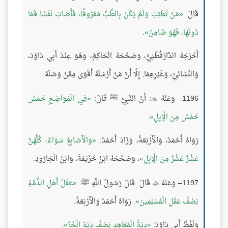
قَالَ:
مَنْ تَطَبَّبَ وَلَمْ يَكُنْ بِالطِّبِّ مَعْرُوفًا، فَأَصَابَ نَفْسًا فَمَا
دُونَهَا، فَهُوَ ضَامِنٌ
.
أَخْرَجَهُ الدَّارَقُطْنِيُّ، وَصَحَّحَهُ الْحَاكِمُ، وَهُوَ عِنْدَ أَبِي دَاوُدَ،
وَالنَّسَائِيِّ، وَغَيْرِهِمَا; إِلَّا أَنَّ مَنْ أَرْسَلَهُ أَقْوَى مِمَّنْ وَصَلَهُ.
1196– وَعَنْهُ
: أَنَّ النَّبِيَّ ﷺ قَالَ:
فِي الْمَوَاضِحِ خَمْسٌ

خَمْسٌ مِنَ الْإِبِلِ
.
رَوَاهُ أَحْمَدُ، وَالْأَرْبَعَةُ، وَزَادَ أَحْمَدُ:
وَالْأَصَابِعُ سَوَاءٌ، كُلُّهُنَّ
عَشْرٌ عَشْرٌ مِنَ الْإِبِلِ
، وَصَحَّحَهُ ابْنُ خُزَيْمَةَ، وَابْنُ الْجَارُودِ.
1197– وَعَنْهُ
قَالَ: قَالَ رَسُولُ اللَّهِ ﷺ:
عَقْلُ أَهْلِ الذِّمَّةِ

نِصْفُ عَقْلِ الْمُسْلِمِينَ
. رَوَاهُ أَحْمَدُ وَالْأَرْبَعَةُ.
وَلَفْظُ أَبِي دَاوُدَ:
دِيَةُ الْمُعَاهِدِ نِصْفُ دِيَةِ الْحُرِّ
.