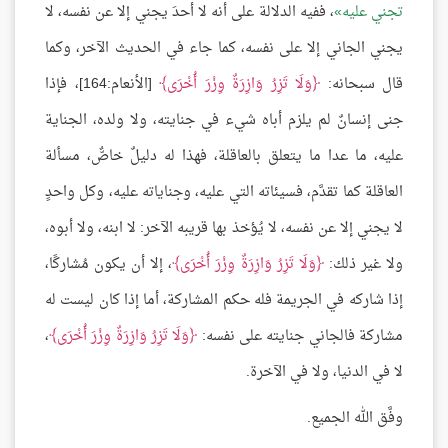
تجني عليه
، ففيه الدلالة على أنه لا أحدَ يجني إلا عن نفسه، لا
يجني الجاني إلا على نفسه، كما جاء في الحديث الآخر، وكما
قال سبحانه:
وَلَا تَزِرُ وَازِرَةٌ وِزْرَ أُخْرَى
[الأنعام:164]، فإذا
جنى إنسانٌ لم يلزم أباه شيء في جنايته، ولا ولده، الجناية
عليه، ما عدا ما يتعلق بالعاقلة، فهذا له دليلٌ خاصٌّ، مسألة
العاقلة كما تقدَّم، فسيئاته التي عليه، وجناياته عليه، وكل واحدٍ
لا يجني إلا عن نفسه، لا يُؤخذ بها قريبه الآخر: لا ابنه، ولا أبوه،
ولا غير ذلك:
وَلَا تَزِرُ وَازِرَةٌ وِزْرَ أُخْرَى
، إلا أن يكون مُشاركًا،
إذا شاركه في الجريمة فله حكم المشاركة، أما إذا كان ليست له
مشاركة فالجاني جنايته على نفسه:
وَلَا تَزِرُ وَازِرَةٌ وِزْرَ أُخْرَى
،
لا في الدنيا، ولا في الآخرة.
وفَّق الله الجميع.