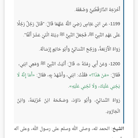
أَخْرَجَهُ الدَّارَقُطْنِيُّ وَضَعَّفَهُ.
1199- عَنِ ابْنِ عَبَّاسٍ رَضِيَ اللَّهُ عَنْهُمَا قَالَ: "قَتَلَ رَجُلٌ رَجُلًا
عَلَى عَهْدِ النَّبِيِّ ﷺ، فَجَعَلَ النَّبِيُّ ﷺ دِيَتَهُ اثْنَيْ عَشَرَ أَلْفًا".
رَوَاهُ الْأَرْبَعَةُ، وَرَجَّحَ النَّسَائِيُّ وَأَبُو حَاتِمٍ إِرْسَالَهُ.
1200- وَعَنْ أَبِي رِمْثَةَ
قَالَ: أَتَيْتُ النَّبِيَّ ﷺ وَمَعِي ابْنِي،

فَقَالَ:
مَنْ هَذَا؟
فقُلْتُ: ابْنِي، وأَشْهَدُ بِهِ، فقَالَ:
أَمَا إِنَّهُ لَا
يَجْنِي عَلَيْكَ، وَلَا تَجْنِي عَلَيْهِ
.
رَوَاهُ النَّسَائِيُّ، وَأَبُو دَاوُدَ، وَصَحَّحَهُ ابْنُ خُزَيْمَةَ، وَابْنُ
الْجَارُودِ.
الشيخ
: الحمد لله، وصلى الله وسلم على رسول الله، وعلى آله