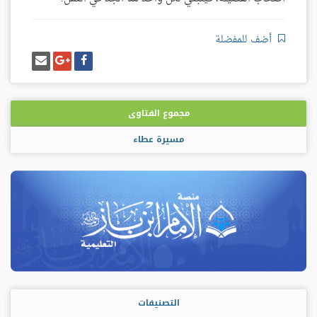
أضف للمفضلة
شارك
شارك
إرسل
على
على
إيميل
فيسبوك
غوغل
بلس
مجموع الفتاوى
مسيرة عطاء
التصنيفات