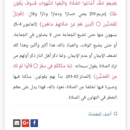
بَعْدِهِمْ خَلْفٌ أَضَاعُوا الصَّلَاةَ وَاتَّبَعُوا الشَّهَوَاتِ فَسَوْفَ يَلْقَوْنَ
غَيًّا
[مريم:59] يعني خسارًا ودمارًا ونارًا وقال:
فَوَيْلٌ
لِلْمُصَلِّينَ
۝
الَّذِينَ هُمْ عَنْ صَلَاتِهِمْ سَاهُونَ
[الماعون:4-5]،
يسهون عنها حتى تضيع الجماعة حتى لا يصلون في الجماعة،
أو حتى يضيع الوقت، والعياذ بالله، هذا أكبر وأكبر، وهذا كله
لضعف الإيمان أو عدم الإيمان، ولما ذكر أهل النار ذكر أولهم من
ترك الصلاة يقول سبحانه:
مَا سَلَكَكُمْ فِي سَقَرَ
۝
قَالُوا لَمْ نَكُ
مِنَ الْمُصَلِّينَ
[المدثر:42-43]، بدأ بهم يقولون: سلكنا فيها
وصيرنا فيها تخلفنا عن الصلاة، نعوذ بالله، فهذا يدل على عظم
الخطر في التهاون في الصلاة.
أضف للمفضلة
شارك
شارك
إرسل
على
على
إيميل