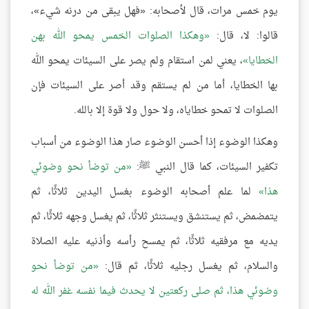
يوم خمس مرات، قال لأصحابه: «فهل يبقى من درنه شيء»،
قالوا: لا، قال:
وهكذا الصلوات الخمس يمحو الله بهن
الخطايا
، يعني لمن استقام ولم يصر على السيئات يمحو الله
بها الخطايا، أما من لم يستقم وقد أصر على السيئات فإن
الصلوات لا تمحو خطاياه، ولا حول ولا قوة إلا بالله.
وهكذا الوضوء إذا أحسن الوضوء صار هذا الوضوء من أسباب
تكفير السيئات، كما قال النبي ﷺ:
من توضأ نحو وضوئي
هذا
لما علم أصحابه الوضوء بغسل اليدين ثلاثًا، ثم
يتمضمض، ثم يستنشق ويستنثر ثلاثًا، ثم يغسل وجهه ثلاثًا، ثم
يديه مع مرفقيه ثلاثًا، ثم يمسح رأسه وأذنيه عليه الصلاة
والسلام، ثم يغسل رجليه ثلاثًا، ثم قال:
من توضأ نحو
وضوئي هذا، ثم صلى ركعتين لا يحدث فيما نفسه غفر الله له