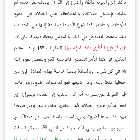
دائمًا، الزم التوبة دائمًا، واضرع إلى الله أن يعينك على ذلك، ثم
عليك بإحسان صلاتك، والمحافظة على الصلاة في جميع
الأوقات، وإقامتها كما شرع الله، والمسارعة إليها في الجماعة،
فقد سمعت النصوص في ذلك، والمؤمن يتعظ ويتذكر قال
:

وَذَكِّرْ فَإِنَّ الذِّكْرَى تَنْفَعُ الْمُؤْمِنِينَ
[الذاريات:55]، وقد سمعتم
الذكرى في هذا الأمر العظيم، فالوصية لكم ولنفسي تقوى الله
في كل شيء، وبالصلاة بصفة خاصة بهذه الصلاة، فإن من

حفظها حفظ دينه، ومن ضيعها فهو لما سواها أضيع، روى مالك
في الموطأ عن عمر
أنه كان يكتب إلى عماله، ويقول: "إن

أهم أمركم عندي الصلاة، فمن حفظها حفظ دينه، ومن ضيعها
فهو لما سواها أضيع"، وفي المسند بإسناد جيد عن عبدالله بن
عمرو بن العاص رضي الله عنهما عن النبي ﷺ أنه ذكر الصلاة
ذات يوم بين أصحابه فقال:
من حافظ عليها كانت له نورًا