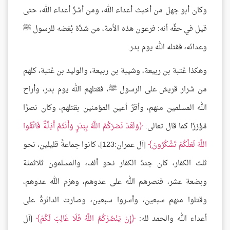
وكان أبو جهل من أخبث أعداء الله، ومن أشرِّ أعداء الله، حتى
قيل في حقِّه أنه: فرعون هذه الأمة، من شدَّة بُغضه للرسول ﷺ
وعدائه، فقتله الله يوم بدر.
وهكذا عُتبة بن ربيعة، وشيبة بن ربيعة، والوليد بن عُتبة، كلهم
من شرار قريش على الرسول ﷺ، فقتلهم الله يوم بدر، وأراح
الله المسلمين منهم، وأقرَّ أعين المؤمنين بقتلهم، وكان نصرًا
مُؤزرًا كما قال تعالى:
وَلَقَدْ نَصَرَكُمُ اللَّهُ بِبَدْرٍ وَأَنْتُمْ أَذِلَّةٌ فَاتَّقُوا
اللَّهَ لَعَلَّكُمْ تَشْكُرُونَ
[آل عمران:123]، كانوا جماعةً قليلين، نحو
ثلث الكفار، كان جندُ الكفار نحو ألف، والمسلمون ثلاثمئة
وبضعة عشر، فنصرهم الله على عدوهم، وهزم الله عدوهم،
وقتلوا منهم سبعين، وأسروا سبعين، وصارت الدائرةُ على
أعداء الله والحمد لله:
إِنْ يَنْصُرْكُمُ اللَّهُ فَلَا غَالِبَ لَكُمْ
[آل