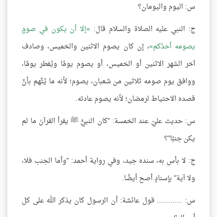
س: اليوم واليومان؟
ج: النبي عليه الصلاة والسلام قال:
إلا أن يكون في صومٍ
يصومه أحدُكم
، إن كان يصوم الاثنين والخميس، وصادف
آخر الشهر الاثنين أو الخميس، أو يصوم يومًا ويُفطر يومًا،
ووافق يوم صومه ثلاثين من شعبان، يصوم؛ لأنه ما يُتَّهم بأنَّ
قصده الاحتياط لرمضان؛ لأنه يصوم عادته.
س: حديث عليّ عند الخمسة: "كان النبيُّ ﷺ يقرأ القرآنَ ما لم
يكن جنبًا"؟
ج: لا بأس به، سنده جيد، وفي رواية أحمد: "وأما الجنب فلا،
ولا آية" بإسنادٍ أصح أيضًا.
س: ............. قول عائشة: أن الرسول كان يذكر الله على كل