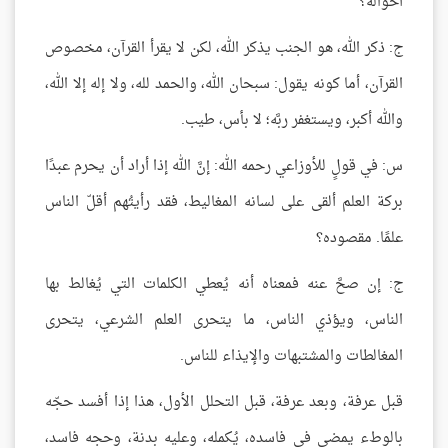
أحواله؟
ج: ذكر الله، هو الجنب يذكر الله، لكن لا يقرأ القرآن، مخصوص
القرآن، أما كونه يقول: سبحان الله، والحمد لله، ولا إله إلا الله،
والله أكبر، ويستغفر ربَّه؛ لا بأس، طيب.
س: في قولٍ للأوزاعي رحمه الله: إنَّ الله إذا أراد أن يحرم عبدًا
بركة العلم ألقى على لسانه المغاليط، فقد رأيتُهم أقلّ الناس
علمًا. مقصوده؟
ج: إن صحَّ عنه فمعناه أنه يُعطي الكلمات التي يُغالط بها
الناس، ويؤذي الناس، ما يتحرى العلم الشرعي، يتحرى
المغالطات والمشتبهات والإيذاء للناس.
قبل عرفة، وبعد عرفة، قبل التحلل الأول، هذا إذا أفسد حجّه
بالوطء يمضي في فاسده، يُكمله، وعليه بدنة، وحجه فاسد،