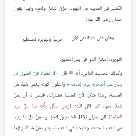
النَّضير في المدينة من اليهود، حرَّق النخل وقطع، ولهذا يقول
حسان رضي الله عنه:
وهان على سُراة بني لؤي
حريقٌ بالبُويرة مُستطير
البُويرة: النخل الذي في بني النَّضير.
وكذلك الحديث الثاني: أنه ﷺ قال:
لا تغلوا؛ فإنَّ الغلول نار
وعار على أصحابه يوم القيامة
، والغلول: كونه يُخفي شيئًا من
الغنيمة، وهذا مُنكر؛ لأنَّ الغنيمة مُشتركة، فليس له أن يغلَّ
شيئًا منها، كما قال الله:
وَمَنْ يَغْلُلْ يَأْتِ بِمَا غَلَّ يَوْمَ
الْقِيَامَةِ
[آل عمران:161]، فلا يجوز لأحدٍ أن يغلَّ، بل ما وجد
من الغنيمة جمعه وطرحه في الغنيمة، ولم يغلّ شيئًا، ولهذا