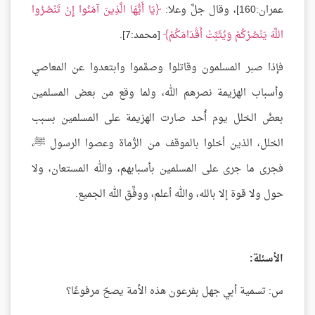
عمران:160]، وقال جلَّ وعلا:
يَا أَيُّهَا الَّذِينَ آمَنُوا إِنْ تَنْصُرُوا
اللَّهَ يَنْصُرْكُمْ وَيُثَبِّتْ أَقْدَامَكُمْ
[محمد:7].
فإذا صبر المسلمون وقاتلوا وصمَّموا وابتعدوا عن المعاصي
وأسباب الهزيمة نصرهم الله، ولما وقع من بعض المسلمين
بعضُ الخلل يوم أُحد صارت الهزيمة على المسلمين بسبب
الخلل، الذين أخلوا بالموقف من الرُّماة وعصوا الرسول ﷺ،
فجرى ما جرى على المسلمين بأسبابهم، والله المستعان، ولا
حول ولا قوة إلا بالله، والله أعلم، ووفَّق الله الجميع.
الأسئلة:
س: تسمية أبي جهل بفرعون هذه الأمة يصحّ مرفوعًا؟