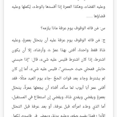
وعليه القضاء، وهكذا العمرة إذا أفسدها بالوطء، يُكملها وعليه
قضاؤها ......
س: مَن فاته الوقوف يوم عرفة ماذا يلزمه؟
ج: مَن فاته الوقوف يوم عرفة عليه أن يتحلل بعمرةٍ، وعليه
شاة فقط واحدة، أفتى بهذا عمرُ
وأرضاه، إلا أن يكون

اشترط، إذا كان اشترط فليس عليه شيء، قال: "إذا حبسني
حابسٌ فمحلي حيث حبستني"، فليس عليه شيء، أما إن كان
لم يشترط وجاء بعد فوات الحجِّ -جاء يوم العيد مثلًا- فقد
أفتى عمر أبا أيوب لما سأله، أفتاه أن يجعلها عمرةً، يتحلل
بعمرةٍ ويقضي ويفدي شاة، ويقضي إن استطاع في المستقبل،
أما الذي وطء امرأته قبل عرفة، أو بعد عرفة قبل التحلل
الأول؛ فهذا يفسد حجّه، وعليه بدنة، ويمضي في فاسده، يُكمل