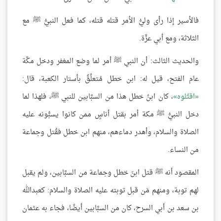
فالأسير إذا رأى وليُّ الأمر قتله قتله، كما فعل النبيُّ ﷺ مع
الثلاثة، ومع أبي عزَّة.
والحديث الثالث: أن النبي ﷺ أمر لما وضع المغفر ودخل مكَّة
عام الفتح، قيل له: ابن خطل مُتعلِّقٌ بأستار الكعبة، قال:
اقتُلوه
، كان ابنُ خطل هذا من السبَّابين للنبي ﷺ، فلهذا لما
دخل النبيُّ ﷺ مكة أمر بقتل أناسٍ ممن كانوا يسبُّونه عليه
الصلاة والسلام، وأهدر دماءهم، منهم ابن خطل فقُتل وجماعة
من النساء.
المقصود أنه ﷺ قتل ابنَ خطل وجماعة من السبَّابين، ولم يقبل
لهم توبة، ومنهم مَن قبل توبته عليه الصلاة والسلام: كعبدالله
بن سعد بن أبي السرح، كان من السبَّابين أيضًا، فجاء به عثمان