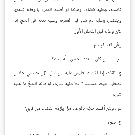
فاسده، وعليه قضاء، وهكذا لو أفسد العمرة بالوطء يُتممها
ويقضي، وعليه دم شاةٍ في العمرة، وعليه بدنة في الحج إذا
كان وطء قبل التَّحلل الأول.
وفَّق الله الجميع.
س: ..... إن كان اشترط أحسن الله إليك؟
ج: تقدَّم، إذا اشترط فليس عليه، إن قال: "إن حبسني حابسٌ
فمحلي حيث حبستني" فلا عليه شيء، لو فاته الحجُّ ما عليه
شيء.
س: ومَن أفسد حجَّه بالوطء هل يلزمه القضاء من قابلٍ؟
ج: نعم؟