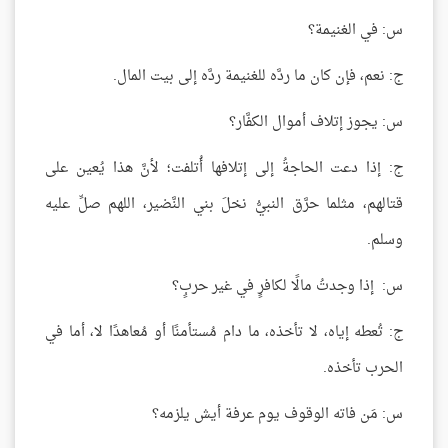
س: في الغنيمة؟
ج: نعم، فإن كان ما ردَّه للغنيمة ردَّه إلى بيت المال.
س: يجوز إتلاف أموال الكفَّار؟
ج: إذا دعت الحاجةُ إلى إتلافها أُتلفت؛ لأنَّ هذا يُعين على
قتالهم، مثلما حرَّق النبيُّ نخلَ بني النَّضير، اللهم صلِّ عليه
وسلم.
س: إذا وجدتُ مالًا لكافرٍ في غير حربٍ؟
ج: تُعطه إياه، لا تأخذه، ما دام مُستأمنًا أو مُعاهدًا لا، أما في
الحرب تأخذه.
س: مَن فاته الوقوف يوم عرفة أيش يلزمه؟