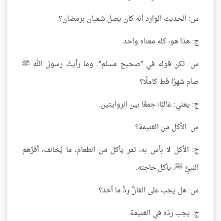
س: الحديث الوارد أنه كان يصل شعبان برمضان؟
ج: هذا هو، كله معناه واحد.
س: لكن قوله في "صحيح مسلم": وما رأيتُ رسول الله ﷺ
صام شهرًا قط كاملًا؟
ج: يعني: غالبًا؛ جمعًا بين الروايتين.
س: الأكل من الغنيمة؟
ج: الأكل لا بأس به، تمر يأكل من الطعام، ما يُخالف، أقرَّهم
النبيُّ ﷺ، يأكل حاجته.
س: هل يجب على الغالِّ ردُّ ما أخذ؟
ج: يجب ردّه في الغنيمة.