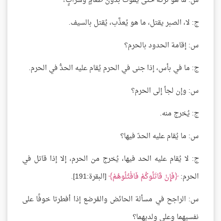
س: ما هو تركه حتى يموت بدون طعامٍ وشرابٍ؟
ج: لا، الصبر يقتل، ما هو يُعذَّب، يُقتل بالسيف.
س: إقامة الحدود بالحرم؟
ج: ما في بأس، إذا جنى في الحرم يُقام عليه الحدُّ في الحرم.
س: وإن لجأ إلى الحرم؟
ج: يُخرج منه.
س: ما يُقام عليه الحدّ فيها؟
ج: لا يُقام عليه الحد فيها، يُخرج من الحرم، إلا إذا قاتل في
الحرم:
فَإِنْ قَاتَلُوكُمْ فَاقْتُلُوهُمْ
[البقرة:191].
س: الراجح في مسألة الحائض والمُرضع إذا أفطرتا خوفًا على
نفسيهما وعلى ولديهما؟