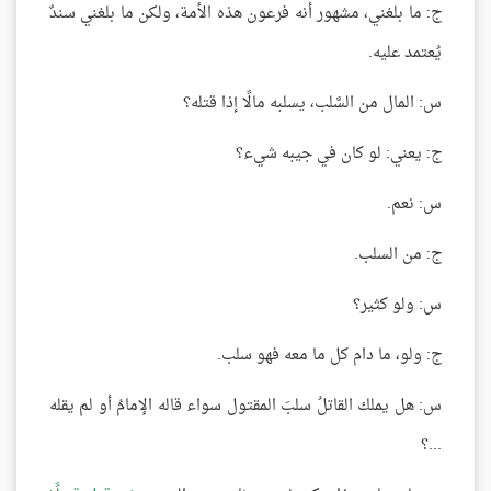
ج: ما بلغني، مشهور أنه فرعون هذه الأمة، ولكن ما بلغني سندٌ
يُعتمد عليه.
س: المال من السَّلب، يسلبه مالًا إذا قتله؟
ج: يعني: لو كان في جيبه شيء؟
س: نعم.
ج: من السلب.
س: ولو كثير؟
ج: ولو، ما دام كل ما معه فهو سلب.
س: هل يملك القاتلُ سلبَ المقتول سواء قاله الإمامُ أو لم يقله
...؟