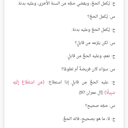
ج: يُكمل الحجَّ، ويقضي حجَّه من السنة الأخرى، وعليه بدنة.
س: يُكمل الحجَّ؟
ج: يُكمل الحجَّ وعليه بدنة.
س: لكن يلزمه من قابلٍ؟
ج: نعم، وعليه الحجُّ من قابلٍ.
س: سواء كان فريضةً أم تطوعًا؟
ج: عليه الحجُّ من قابلٍ إذا استطاع:
مَنِ اسْتَطَاعَ إِلَيْهِ
سَبِيلًا
[آل عمران:97].
س: حجّه صحيح؟
ج: لا، ما هو بصحيحٍ، فاته الحجُّ.