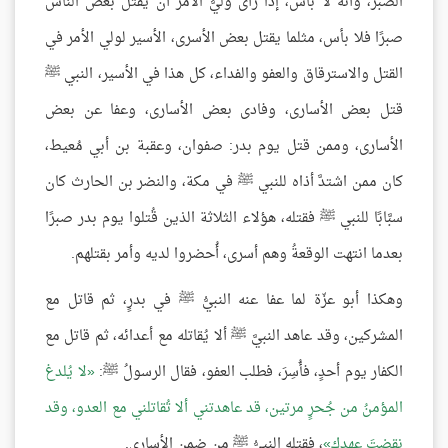
الصبر، وأنه لا بأس، إذا رأى وليُّ الأمر أن يقتل بعضَ الناس
صبرًا فلا بأس، مثلما يقتل بعض الأسرى، الأسير لولي الأمر في
القتل والاسترقاق والعفو والفداء، كل هذا في الأسير، النبي ﷺ
قتل بعض الأسارى، وفادى بعض الأسارى، وعفا عن بعض
الأسارى، وممن قتل يوم بدر: صفوان، وعقبة بن أبي مُعيط،
كان ممن اشتدَّ أذاه للنبي ﷺ في مكة، والنضر بن الحارث كان
سبَّابًا للنبي ﷺ فقتله، هؤلاء الثلاثة الذين قُتلوا يوم بدر صبرًا
بعدما انتهت الوقعةُ وهم أسرى، أُحضروا لديه وأمر بقتلهم.
وهكذا أبو عزّة لما عفا عنه النبيُّ ﷺ في بدرٍ، ثم قاتل مع
المشركين، وقد عاهد النبيَّ ﷺ ألا يُقاتله مع أعدائه، ثم قاتل مع
الكفار يوم أحدٍ، فأُسِرَ، فطلب العفو، فقال الرسولُ ﷺ:
لا يُلدغ
المؤمنُ من جُحرٍ مرتين، قد عاهدتني ألا تُقاتلني مع العدو، وقد
نقضتَ عهدك
، فقتله النبيُّ ﷺ من ضمن الأسارى.