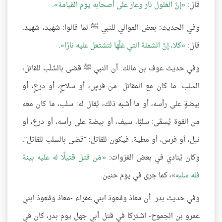
قال:
إنَّ الغلول نار وعار على أصحابه يوم القيامة
.
وفي الحديث: بعض الموالي للنبي ﷺ لما قالوا: شهيد، شهيد،
قال:
كلا، إنَّ الشملة التي غلَّها لتشتعل عليه نارًا
.
وفي حديث عوف بن مالك: أن النبي ﷺ قضى بالسَّلَب للقاتل،
السلب: ما كان مع المقاتل: من فرسٍ، أو سلاحٍ، أو درعٍ، أو
بيضةٍ على رأسه، أو ما أشبه ذلك، يُقال له: سلب، ما كان معه
من القوة يُسمَّى: سلبًا، سيف، أو بيضة على رأسه، أو درع، أو
نبل، أو فرس، أو مطية، فيكون للقاتل: "قضى بالسلب للقاتل"،
وكان يُنادي في بعض الغزوات:
مَن قتل قتيلًا له عليه بينة
فله سلبه
، كما جرى في يوم حنين.
وفي حديث بدر: أن معاذ ومُعوذ ابني عفراء -معاذ ومُعوذ ابني
عمرو بن الجموح- اشتركا في قتل أبي جهل يوم بدر، كان في