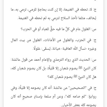
ج: لا، تحطه في الغنيمة، إلا إن كنت بحاجةٍ للرمي، ترمي به، ما
يُخالف، مثلما تأخذ السلاح لترمي به ثم تحطه في الغنيمة.
س: الغلول عام في كلِّ ما فيه حقٌّ للعباد أو في الحرب؟
ج: في الحرب، والغلول من الأمانات، الغلول من بيت المال
وغيره -نسأل الله العافية- خيانة، يُسمَّى: غلولًا.
س: الحديث الذي رواه الترمذي والإمام أحمد من قول عائشة:
كان النبيُّ ﷺ يصوم شعبان إلا قليلًا، بل كان يصوم شعبان كله،
هل كان النبيُّ ﷺ يصوم شعبان كله؟
ج: في "الصحيحين" عن عائشة: أنه كان يصومه إلا قليلًا، وفي
روايةٍ: "ثم صامه كله"، وعن أم سلمة بإسنادٍ صحيحٍ أنه كان
يصومه كله بعض الأحيان.