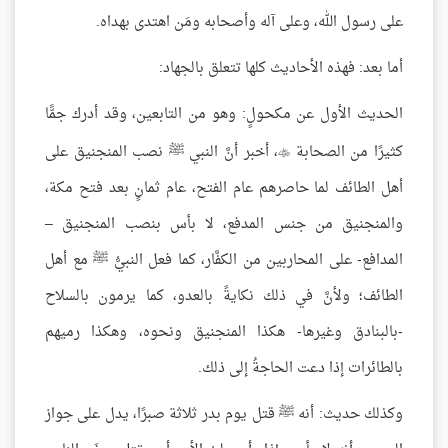
على رسول الله، وعلى آله وأصحابه ومَن اهتدى بهداه.
أما بعد: فهذه الأحاديث كلها تتعلق بالجهاد:
الحديث الأول عن مكحولٍ: وهو من التابعين، وقد أدرك جمًّا
كثيرًا من الصحابة
، أخبر أنَّ النبي ﷺ نصب المنجنيق على

أهل الطائف لما حاصرهم عام الفتح، عام ثمانٍ بعد فتح مكة،
والمنجنيق من جنس المدفع، لا بأس بنصب المنجنيق –
المدافع- على المحاربين من الكفَّار، كما فعل النبيُّ ﷺ مع أهل
الطائف؛ ولأنَّ في ذلك نكايةً بالعدو، كما يرمون بالسلاح
-بالبنادق وغيرها- هكذا المنجنيق ونحوه، وهكذا رميهم
بالطائرات إذا دعت الحاجةُ إلى ذلك.
وكذلك حديث: أنه ﷺ قتل يوم بدر ثلاثة صبرًا، يدل على جواز