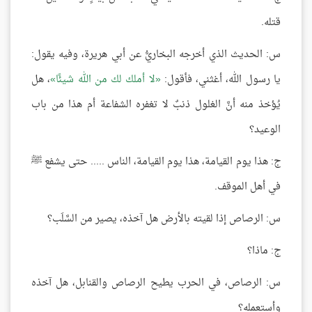
قتله.
س: الحديث الذي أخرجه البخاريُّ عن أبي هريرة، وفيه يقول:
يا رسول الله، أغثني، فأقول:
لا أملك لك من الله شيئًا
، هل
يُؤخذ منه أنَّ الغلول ذنبٌ لا تغفره الشفاعة أم هذا من باب
الوعيد؟
ج: هذا يوم القيامة، هذا يوم القيامة، الناس ..... حتى يشفع ﷺ
في أهل الموقف.
س: الرصاص إذا لقيته بالأرض هل آخذه، يصير من السَّلَب؟
ج: ماذا؟
س: الرصاص، في الحرب يطيح الرصاص والقنابل، هل آخذه
وأستعمله؟