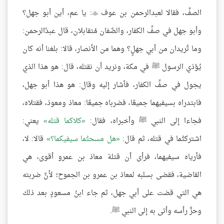
الصفِّ، فقالا لعبدالرحمن بن عوف
: يا عم، أين أبو جهل؟

وأبو جهل في صفِّ الكفار، والصَّفان مُتقابلان، قال عبدُالرحمن:
وما تُريدان من أبي جهلٍ؟ وهما من الأنصار، قالا: بلغنا أنه كان
يُؤذي الرسول ﷺ في مكة، ونريد أن نقتله، قال: هو هذا الذي
يجول في صفِّ الكفار، فأشار إليه وقال: هو هذا أبو جهل،
فابتدراه بسيفيهما جميعًا، فضرباه جميعًا: معاذ ومعوذ، فقتلاه،
فجاءا إلى النبي ﷺ وأخبراه، فقال:
كلاكما قتله
يعني:
اشتركتُما في قتله، ثم قال:
هل مسحتُما سيفيكما؟
قالا: لا،
فأرياه سيفيهما، فرأى أن قتلة معاذ بن عمرو أقوى، هي
القاضية، فقضى بسلبه لمعاذ بن عمرو بن الجموح؛ لأنَّ ضربته
هي التي قضت على أبي جهل، ثم جاء ابنُ مسعودٍ بعد ذلك
وحزَّ رأسه وأتى به إلى النبي ﷺ.