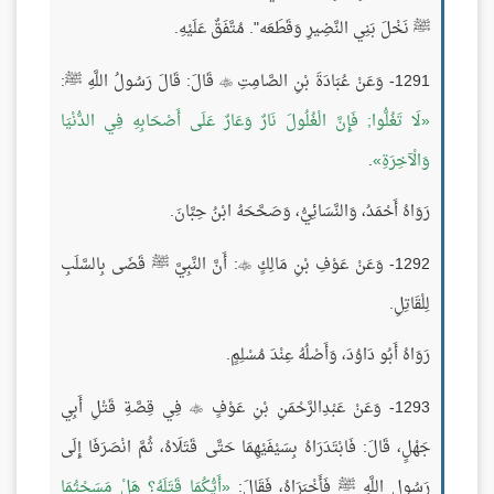
ﷺ نَخْلَ بَنِي النَّضِيرِ وَقَطَعَه". مُتَّفَقٌ عَلَيْهِ.
1291- وَعَنْ عُبَادَةَ بْنِ الصَّامِتِ
قَالَ: قَالَ رَسُولُ اللَّهِ ﷺ:

لَا تَغُلُّوا; فَإِنَّ الْغُلُولَ نَارٌ وَعَارٌ عَلَى أَصْحَابِهِ فِي الدُّنْيَا
وَالْآخِرَةِ
.
رَوَاهُ أَحْمَدُ، وَالنَّسَائِيُّ، وَصَحَّحَهُ ابْنُ حِبَّانَ.
1292- وَعَنْ عَوْفِ بْنِ مَالِكٍ
: أَنَّ النَّبِيَّ ﷺ قَضَى بِالسَّلَبِ

لِلْقَاتِلِ.
رَوَاهُ أَبُو دَاوُدَ، وَأَصْلُهُ عِنْدَ مُسْلِمٍ.
1293- وَعَنْ عَبْدِالرَّحْمَنِ بْنِ عَوْفٍ
فِي قِصَّةِ قَتْلِ أَبِي

جَهْلٍ، قَالَ: فَابْتَدَرَاهُ بِسَيْفَيْهِمَا حَتَّى قَتَلَاهُ، ثُمَّ انْصَرَفَا إِلَى
رَسُولِ اللَّهِ ﷺ فَأَخْبَرَاهُ، فَقَالَ:
أَيُّكُمَا قَتَلَهُ؟ هَلْ مَسَحْتُمَا