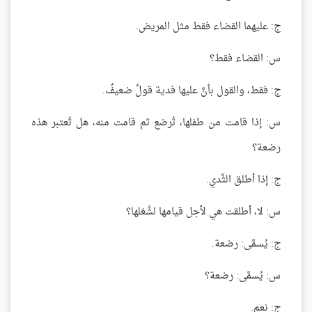
ج: عليهما القضاء فقط مثل المريض.
س: القضاء فقط؟
ج: فقط، والقول بأنَّ عليها فدية قولٌ ضعيفٌ.
س: إذا قامت من طفلها، تُرضع ثم قامت منه، هل تُعتبر هذه
رضعة؟
ج: إذا أطلق الثَّدي.
س: لا، أطلقت هي لأجل قيامها لشُغلها؟
ج: يُسمَّى: رضعة.
س: يُسمَّى: رضعة؟
ج: نعم.