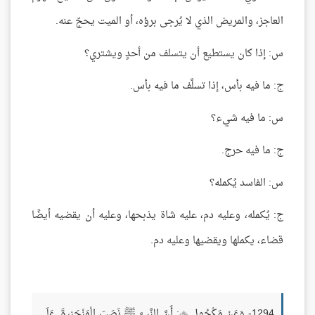
العاجز، والمريض الذي لا يُرجى برؤه، أو الميت يحجّ عنه.
س: إذا كان يستطيع أن يتسلف من أحدٍ ويشتري؟
ج: ما فيه بأس، إذا تسلَّف ما فيه بأس.
س: ما فيه شيء؟
ج: ما فيه حرج.
س: الفاسد يُكمله؟
ج: يُكمله، وعليه دم، عليه شاة يذبحها، وعليه أن يقضيه أيضًا
قضاء، يكملها ويقضيها وعليه دم.
1294- وَعَنْ مَكْحُولٍ
: أَنَّ النَّبِيَّ ﷺ نَصَبَ الْمَنْجَنِيقَ عَلَى
