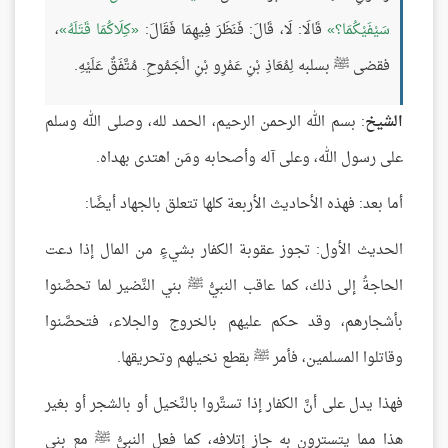
سَيْفَيْكُمَا؟
قَالَا: لَا، قَالَ: فَنَظَرَ فِيهِمَا فَقَالَ:
كِلَاكُمَا قَتَلَهُ
،
فقضى ﷺ بسلبه لِمُعَاذِ بْنِ عَمْرِو بْنِ الْجَمُوحِ. مُتَّفَقٌ عَلَيْهِ.
الشيخ
: بسم الله الرحمن الرحيم، الحمد لله، وصلى الله وسلم
على رسول الله، وعلى آله وأصحابه ومَن اهتدى بهداه.
أما بعد: فهذه الأحاديث الأربعة كلها تتعلق بالجهاد أيضًا:
الحديث الأول: تجوز عقوبة الكفار بشيءٍ من المال إذا دعت
الحاجةُ إلى ذلك، كما عاقب النبيُّ ﷺ بني النَّضير لما تحصَّنوا
بأشجارهم، وقد حكم عليهم بالخروج والجلاء، فتحصَّنوا
وقاتلوا المسلمين، فأمر ﷺ بقطع نخيلهم وتحريقها.
فهذا يدل على أنَّ الكفار إذا تستَّروا بالنَّخيل أو بالشجر أو بغير
هذا مما يتسترون به جاز إتلافه، كما فعل النبيُّ ﷺ مع بني