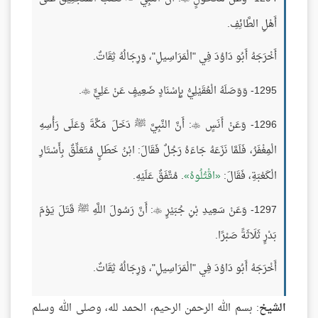
أَهْلِ الطَّائِفِ.
أَخْرَجَهُ أَبُو دَاوُدَ فِي "الْمَرَاسِيلِ"، وَرِجَالُهُ ثِقَاتٌ.
1295- وَوَصَلَهُ الْعُقَيْلِيُّ بِإِسْنَادٍ ضَعِيفٍ عَنْ عَلِيٍّ
.

1296- وَعَنْ أَنَسٍ
: أَنَّ النَّبِيَّ ﷺ دَخَلَ مَكَّةَ وَعَلَى رَأْسِهِ

الْمِغْفَرُ، فَلَمَّا نَزَعَهُ جَاءَهُ رَجُلٌ فَقَالَ: ابْنُ خَطَلٍ مُتَعَلِّقٌ بِأَسْتَارِ
الْكَعْبَةِ، فَقَالَ:
اقْتُلُوهُ
. مُتَّفَقٌ عَلَيْهِ.
1297- وَعَنْ سَعِيدِ بْنِ جُبَيْرٍ
: أَنَّ رَسُولَ اللَّهِ ﷺ قَتَلَ يَوْمَ

بَدْرٍ ثَلَاثَةً صَبْرًا.
أَخْرَجَهُ أَبُو دَاوُدَ فِي "الْمَرَاسِيلِ"، وَرِجَالُهُ ثِقَاتٌ.
الشيخ
: بسم الله الرحمن الرحيم، الحمد لله، وصلى الله وسلم