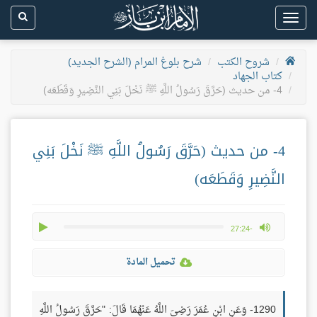
Toggle
navigation
شروح الكتب
شرح بلوغ المرام (الشرح الجديد)
كتاب الجهاد
4- من حديث (حَرَّقَ رَسُولُ اللَّهِ ﷺ نَخْلَ بَنِي النَّضِيرِ وَقَطَعَه)
4- من حديث (حَرَّقَ رَسُولُ اللَّهِ ﷺ نَخْلَ بَنِي
النَّضِيرِ وَقَطَعَه)
play
max volume
-27:24
تحميل المادة
1290- وَعَنِ ابْنِ عُمَرَ رَضِيَ اللَّهُ عَنْهُمَا قَالَ: "حَرَّقَ رَسُولُ اللَّهِ