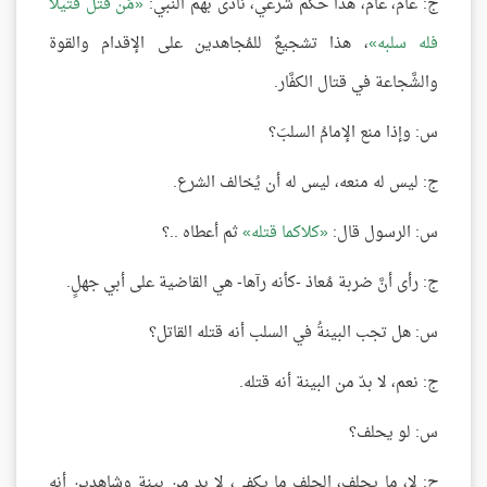
ج: عام، عام، هذا حكم شرعي، نادى بهم النبي:
مَن قتل قتيلًا
فله سلبه
، هذا تشجيعٌ للمُجاهدين على الإقدام والقوة
والشَّجاعة في قتال الكفَّار.
س: وإذا منع الإمامُ السلبَ؟
ج: ليس له منعه، ليس له أن يُخالف الشرع.
س: الرسول قال:
كلاكما قتله
ثم أعطاه ..؟
ج: رأى أنَّ ضربة مُعاذ -كأنه رآها- هي القاضية على أبي جهلٍ.
س: هل تجب البينةُ في السلب أنه قتله القاتل؟
ج: نعم، لا بدّ من البينة أنه قتله.
س: لو يحلف؟
ج: لا، ما يحلف، الحلف ما يكفي، لا بد من بينةٍ وشاهدين أنه