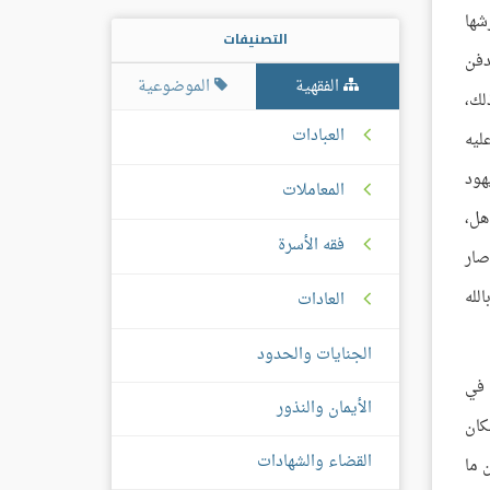
شها
التصنيفات
دفن
الفقهية
الموضوعية
لك،
العبادات
ليه
هود
المعاملات
هل،
فقه الأسرة
صار
لله
العادات
الجنايات والحدود
 في
الأيمان والنذور
كان
القضاء والشهادات
 ما