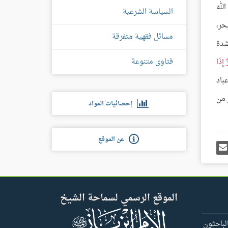
لله
السياسة الشرعية
حر،
مسائل فقهية متفرقة
شدة
فتاوى متنوعة
 إِذَا
عباد
 من
إحصائيات المواد
عن الموقع
رك
إرسل
ى
إيميل
غل
س
الموقع الرسمي لسماحة الشيخ
لباحثون