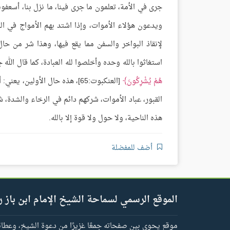
جرى في الأمة، تعلمون ما جرى فينا، ما نزل بنا، أسعفونا
ويدعون هؤلاء الأموات، وإذا اشتد بهم الأمواج في ال
لإنقاذ البواخر والسفن مما يقع فيها، وهذا شر من حال
استغاثوا بالله وحده وأخلصوا لله العبادة، كما قال الله
هُمْ يُشْرِكُونَ
[العنكبوت:65]، هذه حال الأولين
القبور، عباد الأموات، شركهم دائم في الرخاء والشدة، ش
هذه الناحية، ولا حول ولا قوة إلا بالله.
أضف للمفضلة
الموقع الرسمي لسماحة الشيخ الإمام ابن باز ر
موقع يحوي بين صفحاته جمعًا غزيرًا من دعوة الشيخ، وعطائه 