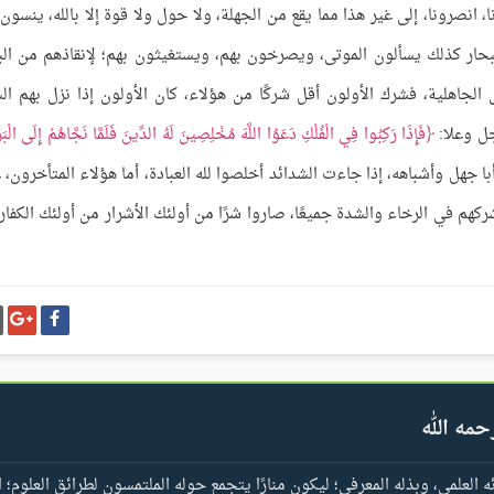
، انصرونا، إلى غير هذا مما يقع من الجهلة، ولا حول ولا قوة إلا بالله، ينسون ا
بحار كذلك يسألون الموتى، ويصرخون بهم، ويستغيثون بهم؛ لإنقاذهم من الب
 الجاهلية، فشرك الأولون أقل شركًا من هؤلاء، كان الأولون إذا نزل بهم ال
 جل وعلا:
فَإِذَا رَكِبُوا فِي الْفُلْكِ دَعَوُا اللَّهَ مُخْلِصِينَ لَهُ الدِّينَ فَلَمَّا نَجَّاهُمْ إِلَى الْبَرِّ
، يعني: أبا جهل وأشباهه، إذا جاءت الشدائد أخلصوا لله العبادة، أما هؤلاء المتأخرون، 
ركهم في الرخاء والشدة جميعًا، صاروا شرًا من أولئك الأشرار من أولئك الكفار
شارك
شا
على
عل
فيسبوك
غو
بل
حمه الله
العلمي، وبذله المعرفي؛ ليكون منارًا يتجمع حوله الملتمسون لطرائق العلوم؛ ا