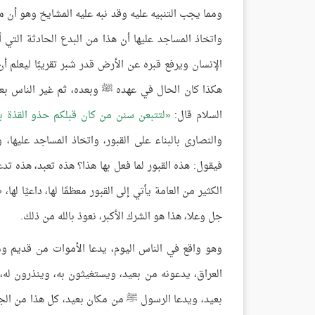
ومما يجب التنبيه عليه وقد نبه عليه المشايخ وهو أن م
واتخاذ المساجد عليها أن هذا من البدع الحادثة التي
الإنسان ويرفع قبره عن الأرض قدر شبر تقريبًا ليعلم أ
هكذا كان الحال في عهده ﷺ وبعده، ثم غير الناس بعد ذ
السلام قال:
لتتبعن سنن من كان قبلكم حذو القذة ب
والنصارى بالبناء على القبور، واتخاذ المساجد عليها،
فيقول: هذه القبور لما فعل بها هذا؟ هذه تعبد، هذه تد
الكثير من العامة يأتي إلى القبور معظمًا لها، داعيًا له
جل وعلا، هذا هو الشرك الأكبر، نعوذ بالله من ذلك.
وهو واقع في الناس اليوم، يدعا الأموات من قديم وم
العراق، يدعونه من بعيد، ويستغيثون به، وينذرون ل
بعيد، ويدعا الرسول ﷺ من مكان بعيد، كل هذا من الجهلة