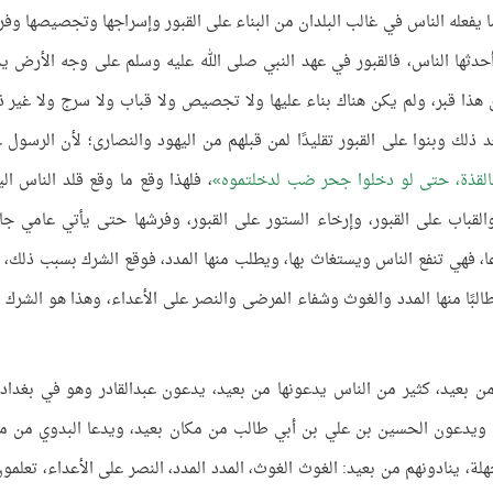
ا يفعله الناس في غالب البلدان من البناء على القبور وإسراجها وتجصيصها وفر
 أحدثها الناس، فالقبور في عهد النبي صلى الله عليه وسلم على وجه الأرض ي
ن هذا قبر، ولم يكن هناك بناء عليها ولا تجصيص ولا قباب ولا سرج ولا غير ذ
لك وبنوا على القبور تقليدًا لمن قبلهم من اليهود والنصارى؛ لأن الرسول ع
القذة، حتى لو دخلوا جحر ضب لدخلتموه
، فلهذا وقع ما وقع قلد الناس الي
 والقباب على القبور، وإرخاء الستور على القبور، وفرشها حتى يأتي عامي جا
عا، فهي تنفع الناس ويستغاث بها، ويطلب منها المدد، فوقع الشرك بسبب ذلك، 
ا، طالبًا منها المدد والغوث وشفاء المرضى والنصر على الأعداء، وهذا هو الشرك با
ن بعيد، كثير من الناس يدعونها من بعيد، يدعون عبدالقادر وهو في بغداد
ه، ويدعون الحسين بن علي بن أبي طالب من مكان بعيد، ويدعا البدوي من م
، ينادونهم من بعيد: الغوث الغوث، المدد المدد، النصر على الأعداء، تعلمون