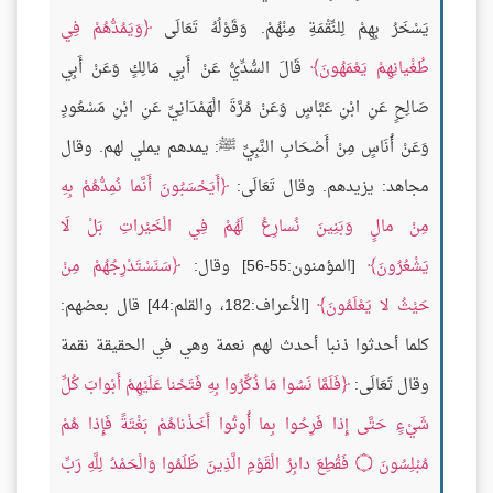
يَسْخَرُ بِهِمْ لِلنِّقْمَةِ مِنْهُمْ. وَقَوْلُهُ تَعَالَى
وَيَمُدُّهُمْ فِي
طُغْيانِهِمْ يَعْمَهُونَ
قَالَ السُّدِّيُّ عَنْ أَبِي مَالِكٍ وَعَنْ أَبِي
صَالِحٍ عَنِ ابْنِ عَبَّاسٍ وَعَنْ مُرَّةَ الْهَمْدَانِيِّ عَنِ ابْنِ مَسْعُودٍ
وَعَنْ أُنَاسٍ مِنْ أَصْحَابِ النَّبِيِّ ﷺ: يمدهم يملي لهم. وقال
مجاهد: يزيدهم. وقال تَعَالَى:
أَيَحْسَبُونَ أَنَّما نُمِدُّهُمْ بِهِ
مِنْ مالٍ وَبَنِينَ نُسارِعُ لَهُمْ فِي الْخَيْراتِ بَلْ لَا
يَشْعُرُونَ
[المؤمنون:55-56] وقال:
سَنَسْتَدْرِجُهُمْ مِنْ
حَيْثُ لا يَعْلَمُونَ
[الأعراف:182، والقلم:44] قال بعضهم:
كلما أحدثوا ذنبا أحدث لهم نعمة وهي في الحقيقة نقمة
وقال تَعَالَى:
فَلَمَّا نَسُوا مَا ذُكِّرُوا بِهِ فَتَحْنا عَلَيْهِمْ أَبْوابَ كُلِّ
شَيْءٍ حَتَّى إِذا فَرِحُوا بِما أُوتُوا أَخَذْناهُمْ بَغْتَةً فَإِذا هُمْ
مُبْلِسُونَ
۝
فَقُطِعَ دابِرُ الْقَوْمِ الَّذِينَ ظَلَمُوا وَالْحَمْدُ لِلَّهِ رَبِّ