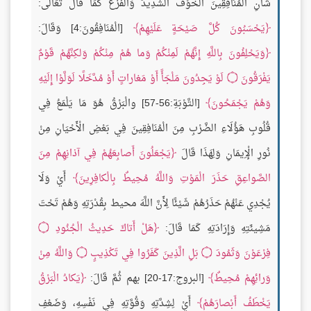
شَأْنِ الْمُنَافِقِينَ الْخَوْفَ الشَّدِيدَ وَالْفَزَعَ كَمَا قَالَ تَعَالَى:
يَحْسَبُونَ كُلَّ صَيْحَةٍ عَلَيْهِمْ
[الْمُنَافِقُونَ:4] وَقَالَ:
وَيَحْلِفُونَ بِاللَّهِ إِنَّهُمْ لَمِنْكُمْ وَما هُمْ مِنْكُمْ وَلكِنَّهُمْ قَوْمٌ
يَفْرَقُونَ
۝
لَوْ يَجِدُونَ مَلْجَأً أَوْ مَغاراتٍ أَوْ مُدَّخَلًا لَوَلَّوْا إِلَيْهِ
وَهُمْ يَجْمَحُونَ
[التَّوْبَةِ:56-57] والْبَرْقُ هُوَ مَا يَلْمَعُ فِي
قُلُوبِ هَؤُلَاءِ الضَّرْبِ مِنَ الْمُنَافِقِينَ فِي بَعْضِ الْأَحْيَانِ مِنْ
نُورِ الْإِيمَانِ وَلِهَذَا قَالَ
يَجْعَلُونَ أَصابِعَهُمْ فِي آذانِهِمْ مِنَ
الصَّواعِقِ حَذَرَ الْمَوْتِ وَاللَّهُ مُحِيطٌ بِالْكافِرِينَ
أَيْ وَلَا
يُجْدِي عَنْهُمْ حَذَرُهُمْ شَيْئًا لِأَنَّ اللَّهَ محيط بِقُدْرَتِهِ وَهُمْ تَحْتَ
مَشِيئَتِهِ وَإِرَادَتِهِ كَمَا قَالَ:
هَلْ أَتاكَ حَدِيثُ الْجُنُودِ
۝
فِرْعَوْنَ وَثَمُودَ
۝
بَلِ الَّذِينَ كَفَرُوا فِي تَكْذِيبٍ
۝
وَاللَّهُ مِنْ
وَرائِهِمْ مُحِيطٌ
[البروج:17-20] بهم ثُمَّ قَالَ:
يَكادُ الْبَرْقُ
يَخْطَفُ أَبْصارَهُمْ
أَيْ لِشِدَّتِهِ وَقُوَّتِهِ فِي نَفْسِهِ، وَضَعْفِ