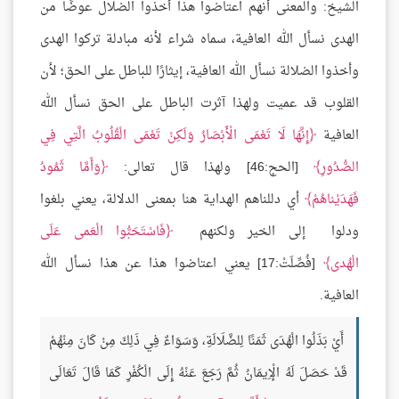
الشيخ: والمعنى أنهم اعتاضوا هذا أخذوا الضلال عوضًا من
الهدى نسأل الله العافية، سماه شراء لأنه مبادلة تركوا الهدى
وأخذوا الضلالة نسأل الله العافية، إيثارًا للباطل على الحق؛ لأن
القلوب قد عميت ولهذا آثرت الباطل على الحق نسأل الله
العافية
إِنَّهَا لَا تَعْمَى الْأَبْصَارُ وَلَكِنْ تَعْمَى الْقُلُوبُ الَّتِي فِي
الصُّدُورِ
[الحج:46] ولهذا قال تعالى:
وَأَمَّا ثَمُودُ
فَهَدَيْناهُمْ
أي دللناهم الهداية هنا بمعنى الدلالة، يعني بلغوا
ودلوا إلى الخير ولكنهم
فَاسْتَحَبُّوا الْعَمى عَلَى
الْهُدى
[فُصِّلَتْ:17] يعني اعتاضوا هذا عن هذا نسأل الله
العافية.
أَيْ بَذَلُوا الْهُدَى ثَمَنًا لِلضَّلَالَةِ، وَسَوَاءٌ فِي ذَلِكَ مِنْ كَانَ مِنْهُمْ
قَدْ حَصَلَ لَهُ الْإِيمَانُ ثُمَّ رَجَعَ عَنْهُ إِلَى الْكُفْرِ كَمَا قَالَ تَعَالَى