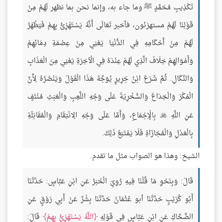
تَكْذِيبِ مُحَمَّدٍ ﷺ وما جاء به، وإنما نحن بما نظهر لَهُمْ مِنْ
قَوْلِنَا لَهُمْ مستهزئون، فأخبر تَعَالَى أَنَّهُ يَسْتَهْزِئُ بِهِمْ فَيَظْهَرُ
لَهُمْ مِنْ أَحْكَامِهِ فِي الدُّنْيَا يَعْنِي مِنْ عِصْمَةِ دِمَائِهِمْ
وَأَمْوَالِهِمْ خِلَافَ الَّذِي لَهُمْ عِنْدَهُ فِي الْآخِرَةِ يَعْنِي مِنَ الْعَذَابِ
وَالنَّكَالِ. ثُمَّ شَرَعَ ابْنُ جَرِيرٍ يُوَجِّهُ هَذَا الْقَوْلَ وَيَنْصُرُهُ لِأَنَّ
الْمَكْرَ وَالْخِدَاعَ وَالسُّخْرِيَةَ عَلَى وَجْهِ اللَّعِبِ وَالْعَبَثِ مُنْتَفٍ
عَنِ اللَّهِ
بِالْإِجْمَاعِ، وَأَمَّا عَلَى وَجْهِ الِانْتِقَامِ وَالْمُقَابَلَةِ

بِالْعَدْلِ وَالْمُجَازَاةِ فَلَا يَمْتَنِعُ ذَلِكَ.
الشيخ: وهذا هو الصواب مثل ما تقدم.
قَالَ: وَبِنَحْوِ مَا قُلْنَا فِيهِ رُوِيَ الْخَبَرُ عَنِ ابْنِ عَبَّاسٍ: حَدَّثَنَا
أَبُو كُرَيْبٍ حَدَّثَنَا أبو عُثْمَانُ حَدَّثَنَا بِشْرٌ عَنْ أَبِي رَوْقٍ عَنِ
الضَّحَّاكِ عَنِ ابْنِ عَبَّاسٍ فِي قَوْلِهِ
اللَّهُ يَسْتَهْزِئُ بِهِمْ
قَالَ: