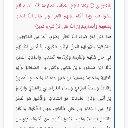
بِالْكافِرِينَ
۝
يَكادُ الْبَرْقُ يَخْطَفُ أَبْصارَهُمْ كُلَّما أَضاءَ لَهُمْ
مَشَوْا فِيهِ وَإِذا أَظْلَمَ عَلَيْهِمْ قامُوا وَلَوْ شاءَ اللَّهُ لَذَهَبَ
بِسَمْعِهِمْ وَأَبْصارِهِمْ إِنَّ اللَّهَ عَلى كُلِّ شَيْءٍ قَدِيرٌ
هذا مَثَلٌ آخَرُ ضَرَبَهُ اللَّهُ تَعَالَى لِضَرْبٍ آخَرَ مِنَ الْمُنَافِقِينَ،
وَهُمْ قَوْمٌ يَظْهَرُ لَهُمُ الْحَقُّ تَارَةً وَيَشُكُّونَ تَارَةً أُخْرَى فَقُلُوبُهُمْ
فِي حَالِ شَكِّهِمْ وَكُفْرِهِمْ وَتَرَدُّدِهِمْ كَصَيِّبٍ، وَالصَّيِّبُ الْمَطَرُ،
قَالَهُ ابْنُ مَسْعُودٍ وَابْنُ عَبَّاسٍ وَنَاسٌ مِنَ الصَّحَابَةِ وَأَبُو
الْعَالِيَةِ وَمُجَاهِدٌ وَسَعِيدُ بْنُ جُبَيْرٍ وَعَطَاءٌ وَالْحَسَنُ الْبَصْرِيُّ
وَقَتَادَةُ وَعَطِيَّةُ الْعَوْفِيُّ وَعَطَاءٌ الْخُرَاسَانِيُّ وَالسُّدِّيُّ وَالرَّبِيعُ
بْنُ أَنَسٍ. وَقَالَ الضَّحَّاكُ: هُوَ السَّحَابُ. وَالْأَشْهَرُ هُوَ الْمَطَرُ
نَزَلَ مِنَ السَّمَاءِ فِي حَالِ ظُلُمَاتٍ، وَهِيَ الشُّكُوكُ وَالْكُفْرُ
وَالنِّفَاقُ (وَرَعْدٌ) وَهُوَ مَا يُزْعِجُ الْقُلُوبَ مِنَ الْخَوْفِ، فَإِنَّ مِنْ