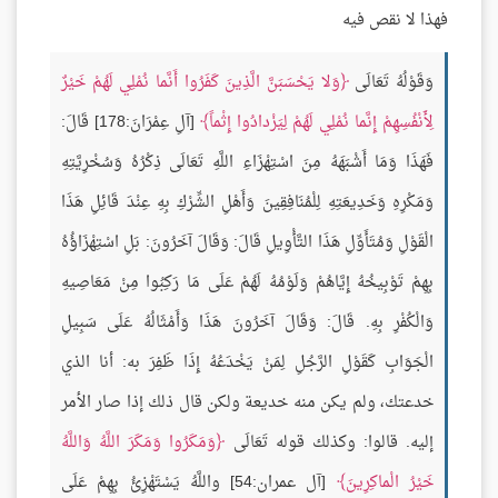
فهذا لا نقص فيه
وَقَوْلُهُ تَعَالَى
وَلا يَحْسَبَنَّ الَّذِينَ كَفَرُوا أَنَّما نُمْلِي لَهُمْ خَيْرٌ
لِأَنْفُسِهِمْ إِنَّما نُمْلِي لَهُمْ لِيَزْدادُوا إِثْماً
[آلِ عِمْرَانَ:178] قَالَ:
فَهَذَا وَمَا أَشْبَهَهُ مِنَ اسْتِهْزَاءِ اللَّهِ تَعَالَى ذِكْرُهُ وَسُخْرِيَّتِهِ
وَمَكْرِهِ وَخَدِيعَتِهِ لِلْمُنَافِقِينَ وَأَهْلِ الشِّرْكِ بِهِ عِنْدَ قَائِلِ هَذَا
الْقَوْلِ وَمُتَأَوِّلِ هَذَا التَّأْوِيلِ قَالَ: وَقَالَ آخَرُونَ: بَلِ اسْتِهْزَاؤُهُ
بِهِمْ تَوْبِيخُهُ إِيَّاهُمْ وَلَوْمُهُ لَهُمْ عَلَى مَا رَكِبُوا مِنْ مَعَاصِيهِ
وَالْكُفْرِ بِهِ. قَالَ: وَقَالَ آخَرُونَ هَذَا وَأَمْثَالُهُ عَلَى سَبِيلِ
الْجَوَابِ كَقَوْلِ الرَّجُلِ لِمَنْ يَخْدَعُهُ إِذَا ظَفِرَ به: أنا الذي
خدعتك، ولم يكن منه خديعة ولكن قال ذلك إذا صار الأمر
إليه. قالوا: وكذلك قوله تَعَالَى
وَمَكَرُوا وَمَكَرَ اللَّهُ وَاللَّهُ
خَيْرُ الْماكِرِينَ
[آل عمران:54] واللَّهُ يَسْتَهْزِئُ بِهِمْ عَلَى