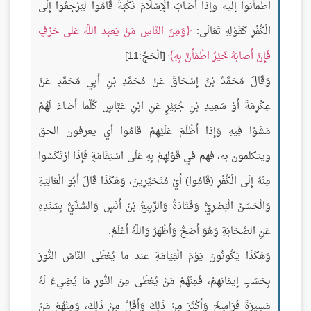
اطمأنوا إليه وإذا أَصَابَ الْإِسْلَامَ نَكْبَةٌ قَامُوا لِيَرْجِعُوا إِلَى
الْكُفْرِ كَقَوْلِهِ تَعَالَى:
وَمِنَ النَّاسِ مَنْ يَعبد اللَّهَ عَلى حَرْفٍ
فَإِنْ أَصابَهُ خَيْرٌ اطْمَأَنَّ بِهِ
[الْحَجِّ:11]
وَقَالَ مُحَمَّدُ بْنُ إِسْحَاقَ عَنْ مُحَمَّدِ بْنِ أَبِي مُحَمَّدٍ عَنْ
عِكْرِمَةَ أَوْ سَعِيدِ بْنِ جُبَيْرٍ عَنِ ابْنِ عَبَّاسٍ كُلَّما أَضاءَ لَهُمْ
مَشَوْا فِيهِ وَإِذا أَظْلَمَ عَلَيْهِمْ قامُوا أي يعرفون الحق
ويتكلمون به، فهم في قَوْلِهِمْ بِهِ عَلَى اسْتِقَامَةٍ فَإِذَا ارْتَكَسُوا
مِنْهُ إِلَى الْكُفْرِ (قَامُوا) أَيْ مُتَحَيِّرِينَ، وَهَكَذَا قَالَ أَبُو الْعَالِيَةِ
وَالْحَسَنُ الْبَصْرِيُّ وَقَتَادَةُ وَالرَّبِيعُ بْنُ أَنَسٍ وَالسُّدِّيُّ بِسَنَدِهِ
عَنِ الصَّحَابَةِ وَهُوَ أَصَحُّ وَأَظْهَرُ وَاللَّهُ أَعْلَمُ.
وَهَكَذَا يَكُونُونَ يَوْمَ الْقِيَامَةِ عند ما يُعْطَى النَّاسُ النُّورَ
بِحَسَبِ إِيمَانِهِمْ، فَمِنْهُمْ مَنْ يُعْطَى مِنَ النُّورِ مَا يُضِيءُ لَهُ
مَسِيرَةَ فَرَاسِخَ وَأَكْثَرَ مِنْ ذَلِكَ وَأَقَلَّ مِنْ ذَلِكَ، وَمِنْهُمْ مَنْ