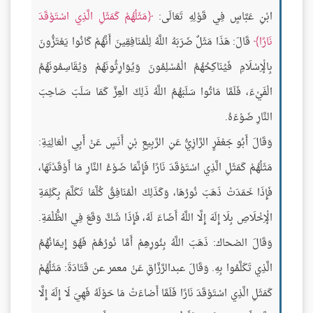
ابْنِ عَبَّاسٍ فِي قَوْلِهِ تَعَالَى:
مَثَلُهُمْ كَمَثَلِ الَّذِي اسْتَوْقَدَ
نَارًا
قَالَ: هَذَا مَثَلٌ ضَرَبَهُ اللَّهُ لِلْمُنَافِقِينَ أَنَّهُمْ كَانُوا يَعْتَزُّونَ
بِالْإِسْلَامِ فَيُنَاكِحُهُمُ الْمُسْلِمُونَ وَيُوَارِثُونَهُمْ وَيُقَاسِمُونَهُمُ
الْفَيْءَ، فَلَمَّا مَاتُوا سَلَبَهُمُ اللَّهُ ذَلِكَ الْعِزَّ كَمَا سَلَبَ صَاحِبَ
النَّارِ ضَوْءَهُ.
وَقَالَ أَبُو جَعْفَرٍ الرَّازِيُّ عَنِ الرَّبِيعِ بْنِ أَنَسٍ عَنْ أَبِي الْعَالِيَةِ:
مَثَلُهُمْ كَمَثَلِ الَّذِي اسْتَوْقَدَ نَارًا فَإِنَّمَا ضَوْءُ النَّارِ مَا أَوْقَدْتَهَا،
فَإِذَا خَمَدَتْ ذَهَبَ نُورُهَا، وَكَذَلِكَ الْمُنَافِقُ كُلَّمَا تَكَلَّمَ بِكَلِمَةِ
الْإِخْلَاصِ بِلَا إِلَهَ إِلَّا اللَّهُ أَضَاءَ لَهُ، فَإِذَا شَكَّ وَقَعَ فِي الظُّلْمَةِ.
وَقَالَ الضحاك: ذَهَبَ اللَّهُ بِنُورِهِمْ أَمَّا نُورُهُمْ فَهُوَ إِيمَانُهُمُ
الَّذِي تَكَلَّمُوا بِهِ. وَقَالَ عبدالرَّزَّاقِ عَنْ معمر عن قَتَادَةَ: مَثَلُهُمْ
كَمَثَلِ الَّذِي اسْتَوْقَدَ نَارًا فَلَمَّا أَضاءَتْ مَا حَوْلَهُ فَهِيَ لَا إِلَهَ إِلَّا