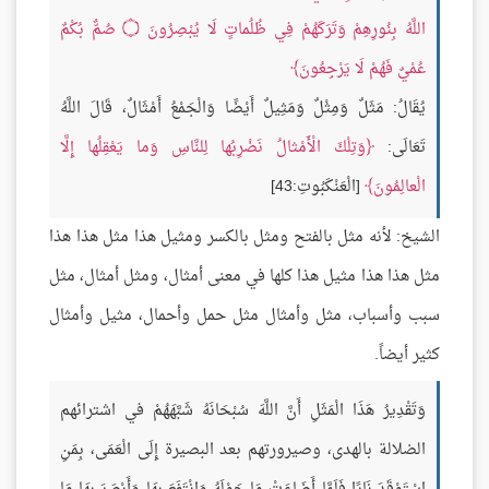
اللَّهُ بِنُورِهِمْ وَتَرَكَهُمْ فِي ظُلُماتٍ لَا يُبْصِرُونَ
۝
صُمٌّ بُكْمٌ
عُمْيٌ فَهُمْ لَا يَرْجِعُونَ
يُقَالُ: مَثَلٌ وَمِثْلٌ وَمَثِيلٌ أَيْضًا وَالْجَمْعُ أَمْثَالٌ، قَالَ اللَّهُ
تَعَالَى:
وَتِلْكَ الْأَمْثالُ نَضْرِبُها لِلنَّاسِ وَما يَعْقِلُها إِلَّا
الْعالِمُونَ
[الْعَنْكَبُوتِ:43]
الشيخ: لأنه مثل بالفتح ومثل بالكسر ومثيل هذا مثل هذا هذا
مثل هذا هذا مثيل هذا كلها في معنى أمثال، ومثل أمثال، مثل
سبب وأسباب، مثل وأمثال مثل حمل وأحمال، مثيل وأمثال
كثير أيضاً.
وَتَقْدِيرُ هَذَا الْمَثَلِ أَنَّ اللَّهَ سُبْحَانَهُ شَبَّهَهُمْ في اشترائهم
الضلالة بالهدى، وصيرورتهم بعد البصيرة إِلَى الْعَمَى، بِمَنِ