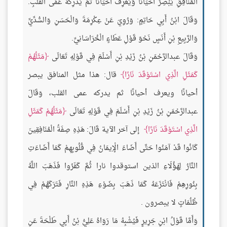
الْمُنَافِقِ يُبْصِرُ أَحْيَانًا وَيَعْرِفُ أَحْيَانًا ثُمَّ يُدْرِكُهُ عَمَى الْقَلْبِ.
وَقَالَ ابْنُ أَبِي حَاتِمٍ: وَرُوِيَ عَنْ عِكْرِمَةَ وَالْحَسَنِ وَالسُّدِّيِّ
وَالرَّبِيعِ بْنِ أَنَسٍ نَحْوَ قَوْلِ عَطَاءٍ الْخُرَاسَانِيِّ.
وَقَالَ عبدالرَّحْمَنِ بْنُ زَيْدِ بْنِ أَسْلَمَ فِي قَوْلِهِ تَعَالَى
مَثَلُهُمْ
كَمَثَلِ الَّذِي اسْتَوْقَدَ نَارًا
قال: هذا مثل المنافق يبصر
أحيانًا ويعرف أحيانًا ثم يدركه عمى القلب، وَقَالَ
عبدالرَّحْمَنِ بْنُ زَيْدِ بْنِ أَسْلَمَ فِي قَوْلِهِ تَعَالَى
مَثَلُهُمْ كَمَثَلِ
الَّذِي اسْتَوْقَدَ نَارًا
إلى آخر الآية قَالَ: هَذِهِ صِفَةُ الْمُنَافِقِينَ
كَانُوا قَدْ آمَنُوا حَتَّى أَضَاءَ الْإِيمَانُ فِي قُلُوبِهِمْ كَمَا أَضَاءَتِ
النَّارُ لِهَؤُلَاءِ الذين استوقدوا نارا ثُمَّ كَفَرُوا فَذَهَبَ اللَّهُ
بِنُورِهِمْ فَانْتَزَعَهُ كَمَا ذَهَبَ بِضَوْءِ هَذِهِ النَّارِ فَتَرَكَهُمْ فِي
ظُلُمَاتٍ لا يبصرون .
وَأَمَّا قَوْلُ ابْنِ جَرِيرٍ فَيُشْبِهُ مَا رَوَاهُ عَلِيُّ بْنُ أَبِي طَلْحَةَ عَنِ