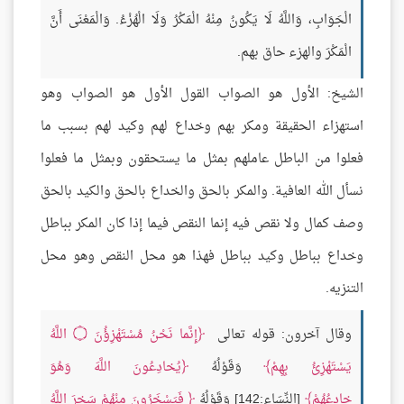
الْجَوَابِ، وَاللَّهُ لَا يَكُونُ مِنْهُ الْمَكْرُ وَلَا الْهُزْءُ. وَالْمَعْنَى أَنَّ
الْمَكْرَ والهزء حاق بهم.
الشيخ: الأول هو الصواب القول الأول هو الصواب وهو
استهزاء الحقيقة ومكر بهم وخداع لهم وكيد لهم بسبب ما
فعلوا من الباطل عاملهم بمثل ما يستحقون وبمثل ما فعلوا
نسأل الله العافية. والمكر بالحق والخداع بالحق والكيد بالحق
وصف كمال ولا نقص فيه إنما النقص فيما إذا كان المكر بباطل
وخداع بباطل وكيد بباطل فهذا هو محل النقص وهو محل
التنزيه.
وقال آخرون: قوله تعالى
إِنَّما نَحْنُ مُسْتَهْزِؤُنَ
۝
اللَّهُ
يَسْتَهْزِئُ بِهِمْ
وَقَوْلُهُ
يُخادِعُونَ اللَّهَ وَهُوَ
خادِعُهُمْ
[النِّسَاءِ:142] وَقَوْلُهُ
فَيَسْخَرُونَ مِنْهُمْ سَخِرَ اللَّهُ