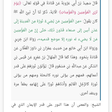
قَالَ سَعِيدُ بْنُ أَبِي عَرُوبَةَ عَنْ قَتَادَةَ فِي قَوْلِهِ تَعَالَى:
يَوْمَ
تَرَى الْمُؤْمِنِينَ وَالْمُؤْمِناتِ
الْآيَةَ، ذُكِرَ لَنَا أَنَّ نَبِيَّ اللَّهِ ﷺ
كَانَ يَقُولُ:
مِنَ الْمُؤْمِنِينَ مَنْ يُضِيءُ نُورُهُ مِنَ الْمَدِينَةِ إِلَى
عَدَنِ أبين إلى صنعاء فَدُونَ ذَلِكَ، حَتَّى إِنَّ مِنَ الْمُؤْمِنِينَ
مَنْ لَا يضيء له نوره إلا موضع قدميه
، رَوَاهُ ابْنُ جَرِيرٍ.
وَرَوَاهُ ابْنُ أَبِي حَاتِمٍ مِنْ حَدِيثِ عِمْرَانَ بْنِ دَاوَرَ الْقَطَّانِ عَنْ
قَتَادَةَ بِنَحْوِهِ. وَهَذَا كَمَا قَالَ الْمِنْهَالُ بْنُ عَمْرٍو عَنْ قَيْسِ بْنِ
السَّكَنِ عَنْ عبداللَّهِ بْنِ مَسْعُودٍ قَالَ: يُؤْتَوْنَ نُورَهُمْ عَلَى قدر
أعمالهم، فمنهم من يؤتى نوره كالنخلة ومنهم من يؤتى
نُورَهُ كَالرَّجُلِ الْقَائِمِ وَأَدْنَاهُمْ نُورًا عَلَى إِبْهَامِهِ يطفأ مرة
ويتقد أخرى.
الشيخ: والمعنى أن هذا النور على قدر الإيمان الذي في