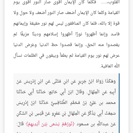
القلوب،..... فكلما كان الإيمان أقوى صار النور أقوى يوم
القيامة وكلما كان الإيمان أضعف صار النور أضعف ولا حول ولا
قوة إلا بالله، فلما كان المنافقون ليس لهم نور حقيقة وإيمانهم
فاسد وإنما أظهروا نورًا أظهروا إسلامهم ودينًا مزيفًا لم
يقصدوا منه الحق، وإنما قصدوا حظ الدنيا وغرض الدنيا
عرض لهم نور يوم القيامة ثم يطفأ ويبقون في الظلمات نسأل
الله العافية.
وَهَكَذَا رَوَاهُ ابْنُ جَرِيرٍ عَنِ ابْنِ مُثَنَّى عَنِ ابْنِ إِدْرِيسَ عَنْ
أَبِيهِ عَنِ الْمِنْهَالِ. وَقَالَ ابْنُ أَبِي حَاتِمٍ: حَدَّثَنَا أَبِي حَدَّثَنَا
محمد بن عَلِيُّ بْنُ مُحَمَّدٍ الطَّنَافِسِيُّ حَدَّثَنَا ابْنُ إِدْرِيسَ
سَمِعْتُ أَبِي يَذْكُرُ عَنِ الْمِنْهَالِ بْنِ عَمْرٍو عَنْ قَيْسِ بْنِ السَّكَنِ
عَنْ عبداللَّهِ بن مسعود
نُورُهُمْ يَسْعى بَيْنَ أَيْدِيهِمْ
قَالَ: