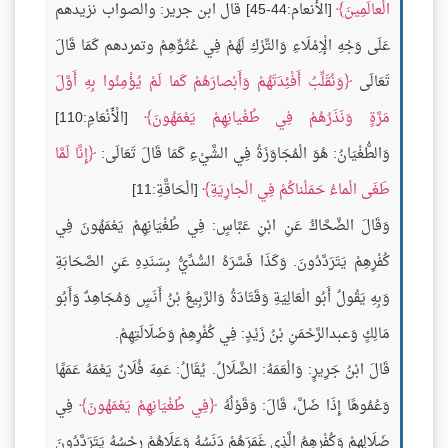
الْعالَمِينَ
[الأنعام:44-45] قال ابن جرير: والصواب نزيدهم
عَلَى وَجْهِ الْإِمْلَاءِ وَالتَّرْكِ لَهُمْ فِي عُتُوِّهِمْ وتمردهم كَمَا قَالَ
تَعَالَى
وَنُقَلِّبُ أَفْئِدَتَهُمْ وَأَبْصارَهُمْ كَما لَمْ يُؤْمِنُوا بِهِ أَوَّلَ
مَرَّةٍ وَنَذَرُهُمْ فِي طُغْيانِهِمْ يَعْمَهُونَ
[الْأَنْعَامِ:110]
وَالطُّغْيَانُ: هُوَ الْمُجَاوَزَةُ فِي الشَّيْءِ كَمَا قَالَ تَعَالَى:
إِنَّا لَمَّا
طَغَى الْماءُ حَمَلْناكُمْ فِي الْجارِيَةِ
[الْحَاقَّةِ:11]
وَقَالَ الضَّحَّاكُ عَنِ ابْنِ عَبَّاسٍ: فِي طُغْيَانِهِمْ يَعْمَهُونَ فِي
كُفْرِهِمْ يَتَرَدَّدُونَ. وَكَذَا فَسَّرَهُ السُّدِّيُّ بِسَنَدِهِ عَنِ الصَّحَابَةِ
وَبِهِ يَقُولُ أَبُو الْعَالِيَةِ وَقَتَادَةُ وَالرَّبِيعُ بْنُ أَنَسٍ وَمُجَاهِدٌ وَأَبُو
مَالِكٍ وَعبدالرَّحْمَنِ بْنُ زَيْدٍ: فِي كُفْرِهِمْ وَضَلَالَتِهِمْ.
قَالَ ابْنُ جَرِيرٍ: وَالْعَمَهُ: الضَّلَالُ. يُقَالُ: عَمِهَ فُلَانٌ يَعْمَهُ عَمَهًا
وَعُمُوهًا إِذَا ضَلَّ، قَالَ: وَقَوْلُهُ
فِي طُغْيَانِهِمْ يَعْمَهُونَ
فِي
ضَلَالِهِمْ وَكُفْرِهِمُ الَّذِي غَمَرَهُمْ دَنَسُهُ وَعَلَاهُمْ رِجْسُهُ يَتَرَدَّدُونَ