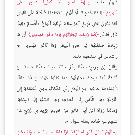
فِيهِمْ ذلِكَ
بِأَنَّهُمْ آمَنُوا ثُمَّ كَفَرُوا فَطُبِعَ عَلى
قُلُوبِهِمْ
[الْمُنَافِقُونَ:3] أَوْ أَنَّهُمُ اسْتَحَبُّوا الضَّلَالَةَ عَلَى الْهُدَى
كَمَا يَكُونُ حَالُ فَرِيقٍ آخَرَ مِنْهُمْ فَإِنَّهُمْ أَنْوَاعٌ وَأَقْسَامٌ وَلِهَذَا
قَالَ تَعَالَى
فَما رَبِحَتْ تِجارَتُهُمْ وَما كانُوا مُهْتَدِينَ
أَيْ مَا
رَبِحَتْ صَفْقَتُهُمْ فِي هَذِهِ الْبَيْعَةِ وَمَا كَانُوا مُهْتَدِينَ أَيْ
راشدين في صنيعهم ذلك.
وَقَالَ ابْنُ جَرِيرٍ: حَدَّثَنَا بِشْرٌ حَدَّثَنَا يَزِيدُ حَدَّثَنَا سَعِيدٌ عَنْ
قَتَادَةَ فَما رَبِحَتْ تِجارَتُهُمْ وَما كانُوا مُهْتَدِينَ قَدْ وَاللَّهِ
رَأَيْتُمُوهُمْ خَرَجُوا مِنَ الْهُدَى إِلَى الضَّلَالَةِ وَمِنَ الْجَمَاعَةِ إِلَى
الْفُرْقَةِ وَمِنَ الْأَمْنِ إِلَى الْخَوْفِ وَمِنَ السُّنَّةِ إِلَى الْبِدْعَةِ،
وَهَكَذَا رَوَاهُ ابْنُ أَبِي حَاتِمٍ مِنْ حَدِيثِ يَزِيدَ بْنِ زُرَيْعٍ عَنْ
سَعِيدٍ عن قتادة بمثله سواء ».
مَثَلُهُمْ كَمَثَلِ الَّذِي اسْتَوْقَدَ نَارًا فَلَمَّا أَضاءَتْ مَا حَوْلَهُ ذَهَبَ