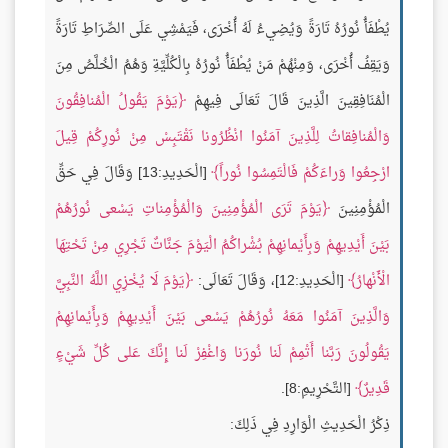
يُطْفَأُ نُورُهُ تَارَةً وَيُضِيءُ لَهُ أُخْرَى، فَيَمْشِي عَلَى الصِّرَاطِ تَارَةً
وَيَقِفُ أُخْرَى، وَمِنْهُمْ مَنْ يُطْفَأُ نُورُهُ بِالْكُلِّيَّةِ وَهُمُ الْخُلَّصُ مِنَ
الْمُنَافِقِينَ الَّذِينَ قَالَ تَعَالَى فِيهِمْ
يَوْمَ يَقُولُ الْمُنافِقُونَ
وَالْمُنافِقاتُ لِلَّذِينَ آمَنُوا انْظُرُونا نَقْتَبِسْ مِنْ نُورِكُمْ قِيلَ
ارْجِعُوا وَراءَكُمْ فَالْتَمِسُوا نُوراً
[الْحَدِيدِ:13] وَقَالَ فِي حَقِّ
الْمُؤْمِنِينَ
يَوْمَ تَرَى الْمُؤْمِنِينَ وَالْمُؤْمِناتِ يَسْعى نُورُهُمْ
بَيْنَ أَيْدِيهِمْ وَبِأَيْمانِهِمْ بُشْراكُمُ الْيَوْمَ جَنَّاتٌ تَجْرِي مِنْ تَحْتِهَا
الْأَنْهارُ
[الْحَدِيدِ:12]، وَقَالَ تَعَالَى:
يَوْمَ لَا يُخْزِي اللَّهُ النَّبِيَّ
وَالَّذِينَ آمَنُوا مَعَهُ نُورُهُمْ يَسْعى بَيْنَ أَيْدِيهِمْ وَبِأَيْمانِهِمْ
يَقُولُونَ رَبَّنا أَتْمِمْ لَنا نُورَنا وَاغْفِرْ لَنا إِنَّكَ عَلى كُلِّ شَيْءٍ
قَدِيرٌ
[التَّحْرِيمِ:8].
ذِكْرُ الْحَدِيثِ الْوَارِدِ فِي ذَلِكَ: