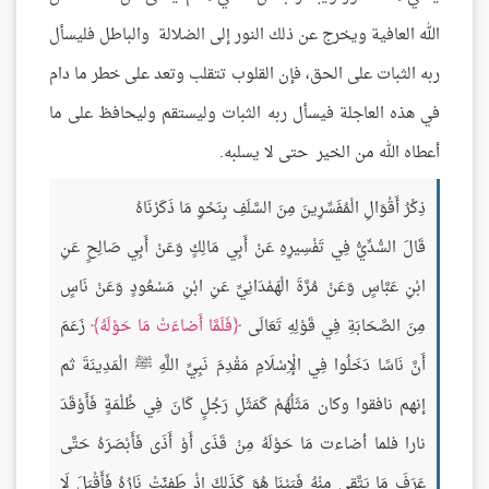
الله العافية ويخرج عن ذلك النور إلى الضلالة والباطل فليسأل
ربه الثبات على الحق، فإن القلوب تتقلب وتعد على خطر ما دام
في هذه العاجلة فيسأل ربه الثبات وليستقم وليحافظ على ما
أعطاه الله من الخير حتى لا يسلبه.
ذِكْرُ أَقْوَالِ الْمُفَسِّرِينَ مِنَ السَّلَفِ بِنَحْوِ مَا ذَكَرْنَاهُ
قَالَ السُّدِّيُّ فِي تَفْسِيرِهِ عَنْ أَبِي مَالِكٍ وَعَنْ أَبِي صَالِحٍ عَنِ
ابْنِ عَبَّاسٍ وَعَنْ مُرَّةَ الْهَمْدَانِيِّ عَنِ ابْنِ مَسْعُودٍ وَعَنْ نَاسٍ
مِنَ الصَّحَابَةِ فِي قَوْلِهِ تَعَالَى
فَلَمَّا أَضاءَتْ مَا حَوْلَهُ
زَعَمَ
أَنَّ نَاسًا دَخَلُوا فِي الْإِسْلَامِ مَقْدِمَ نَبِيِّ اللَّهِ ﷺ الْمَدِينَةَ ثم
إنهم نافقوا وكان مَثَلُهُمْ كَمَثَلِ رَجُلٍ كَانَ فِي ظُلْمَةٍ فَأَوْقَدَ
نارا فلما أضاءت مَا حَوْلَهُ مِنْ قَذَى أَوْ أَذَى فَأَبْصَرَهُ حَتَّى
عَرَفَ مَا يَتَّقِي مِنْهُ فَبَيْنَا هُوَ كَذَلِكَ إِذْ طَفِئَتْ نَارُهُ فَأَقْبَلَ لَا