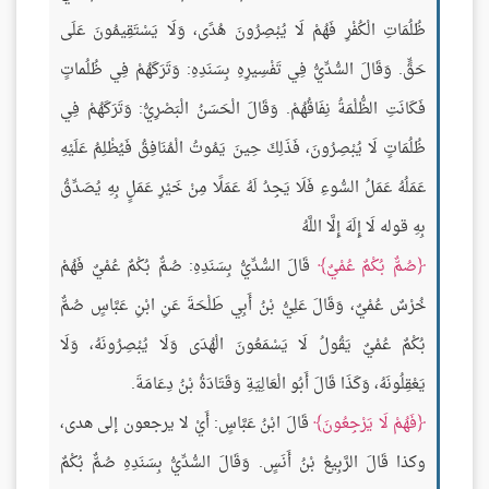
ظُلُمَاتِ الْكُفْرِ فَهُمْ لَا يُبْصِرُونَ هُدًى، وَلَا يَسْتَقِيمُونَ عَلَى
حَقٍّ. وَقَالَ السُّدِّيُّ فِي تَفْسِيرِهِ بِسَنَدِهِ: وَتَرَكَهُمْ فِي ظُلُماتٍ
فَكَانَتِ الظُّلْمَةُ نِفَاقُهُمْ. وَقَالَ الْحَسَنُ الْبَصْرِيُّ: وَتَرَكَهُمْ فِي
ظُلُمَاتٍ لَا يُبْصِرُونَ، فَذَلِكَ حِينَ يَمُوتُ الْمُنَافِقُ فَيُظْلِمُ عَلَيْهِ
عَمَلُهُ عَمَلُ السُّوءِ فَلَا يَجِدُ لَهُ عَمَلًا مِنْ خَيْرِ عَمَلٍ بِهِ يُصَدِّقُ
بِهِ قوله لَا إِلَهَ إِلَّا اللَّهُ
صُمٌّ بُكْمٌ عُمْيٌ
قَالَ السُّدِّيُّ بِسَنَدِهِ: صُمٌّ بُكْمٌ عُمْيٌ فَهُمْ
خُرْسٌ عُمْيٌ، وَقَالَ عَلِيُّ بْنُ أَبِي طَلْحَةَ عَنِ ابْنِ عَبَّاسٍ صُمٌّ
بُكْمٌ عُمْيٌ يَقُولُ لَا يَسْمَعُونَ الْهُدَى وَلَا يُبْصِرُونَهُ، وَلَا
يَعْقِلُونَهُ، وَكَذَا قَالَ أَبُو الْعَالِيَةِ وَقَتَادَةُ بْنُ دِعَامَةَ.
فَهُمْ لَا يَرْجِعُونَ
قَالَ ابْنُ عَبَّاسٍ: أَيْ لا يرجعون إلى هدى،
وكذا قَالَ الرَّبِيعُ بْنُ أَنَسٍ. وَقَالَ السُّدِّيُّ بِسَنَدِهِ صُمٌّ بُكْمٌ