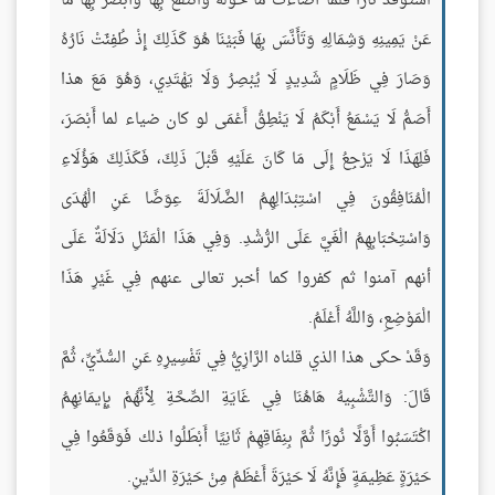
اسْتَوْقَدَ نَارًا فَلَمَّا أَضَاءَتْ مَا حَوْلَهُ وَانْتَفَعَ بِهَا وَأَبْصَرَ بِهَا مَا
عَنْ يَمِينِهِ وَشِمَالِهِ وَتَأَنَّسَ بِهَا فَبَيْنَا هُوَ كَذَلِكَ إِذْ طُفِئَتْ نَارُهُ
وَصَارَ فِي ظَلَامٍ شَدِيدٍ لَا يُبْصِرُ وَلَا يَهْتَدِي، وَهُوَ مَعَ هذا
أَصَمُّ لَا يَسْمَعُ أَبْكَمُ لَا يَنْطِقُ أَعْمَى لو كان ضياء لما أَبْصَرَ،
فَلِهَذَا لَا يَرْجِعُ إِلَى مَا كَانَ عَلَيْهِ قَبْلَ ذَلِكَ، فَكَذَلِكَ هَؤُلَاءِ
الْمُنَافِقُونَ فِي اسْتِبْدَالِهِمُ الضَّلَالَةَ عِوَضًا عَنِ الْهُدَى
وَاسْتِحْبَابِهِمُ الْغَيَّ عَلَى الرُّشْدِ. وَفِي هَذَا الْمَثَلِ دَلَالَةٌ عَلَى
أنهم آمنوا ثم كفروا كما أخبر تعالى عنهم فِي غَيْرِ هَذَا
الْمَوْضِعِ، وَاللَّهُ أَعْلَمُ.
وَقَدْ حكى هذا الذي قلناه الرَّازِيُّ فِي تَفْسِيرِهِ عَنِ السُّدِّيِّ، ثُمَّ
قَالَ: وَالتَّشْبِيهُ هَاهُنَا فِي غَايَةِ الصِّحَّةِ لِأَنَّهُمْ بِإِيمَانِهِمُ
اكْتَسَبُوا أَوَّلًا نُورًا ثُمَّ بِنِفَاقِهِمْ ثَانِيًا أَبْطَلُوا ذلك فَوَقَعُوا فِي
حَيْرَةٍ عَظِيمَةٍ فَإِنَّهُ لَا حَيْرَةَ أَعْظَمُ مِنْ حَيْرَةِ الدِّينِ.