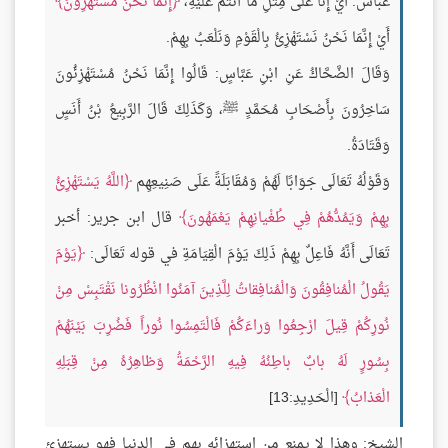
عباس: أَيْ إِنَّا عَلَى مِثْلِ مَا أَنْتُمْ عَلَيْهِ،
إِنَّما نَحْنُ مُسْتَهْزِؤُنَ
أَيْ إِنَّمَا نَحْنُ نَسْتَهْزِئُ بِالْقَوْمِ وَنَلْعَبُ بِهِمْ.
وَقَالَ الضَّحَّاكُ عَنِ ابْنِ عَبَّاسٍ: قَالُوا إِنَّمَا نَحْنُ مُسْتَهْزِئُونَ
سَاخِرُونَ بِأَصْحَابِ مُحَمَّدٍ ﷺ، وَكَذَلِكَ قَالَ الرَّبِيعُ بْنُ أَنَسٍ
وَقَتَادَةُ.
وَقَوْلُهُ تَعَالَى جَوَابًا لَهُمْ وَمُقَابَلَةً عَلَى صَنِيعِهِم
اللَّهُ يَسْتَهْزِئُ
بِهِمْ وَيَمُدُّهُمْ فِي طُغْيانِهِمْ يَعْمَهُونَ
قال ابن جرير: أخبر
تَعَالَى أَنَّهُ فَاعِلٌ بِهِمْ ذَلِكَ يَوْمَ الْقِيَامَةِ في قوله تَعَالَى:
يَوْمَ
يَقُولُ الْمُنافِقُونَ وَالْمُنافِقاتُ لِلَّذِينَ آمَنُوا انْظُرُونا نَقْتَبِسْ مِنْ
نُورِكُمْ قِيلَ ارْجِعُوا وَراءَكُمْ فَالْتَمِسُوا نُوراً فَضُرِبَ بَيْنَهُمْ
بِسُورٍ لَهُ بابٌ باطِنُهُ فِيهِ الرَّحْمَةُ وَظاهِرُهُ مِنْ قِبَلِهِ
الْعَذابُ
[الْحَدِيدِ:13]
الشيخ: وهذا لا يمنع من استهزائه بهم في الدنيا فهو يستهزئ