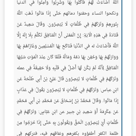
اللَّهُ أَضَاءَتْ لَهُمْ فَأَكَلُوا بِهَا وَشَرِبُوا وَأَمِنُوا في الدنيا
ونكحوا النساء وحقنوا دمائهم حَتَّى إِذَا مَاتُوا ذَهَبَ اللَّهُ
بِنُورِهِمْ وَتَرَكَهُمْ فِي ظُلُمَاتٍ لَا يُبْصِرُونَ. وَقَالَ سَعِيدٌ عَنْ
قَتَادَةَ فِي هَذِهِ الْآيَةِ: إِنَّ الْمَعْنَى أَنَّ الْمُنَافِقَ تَكَلَّمَ بِلَا إِلَهَ إِلَّا
اللَّهُ فَأَضَاءَتْ له في الدُّنْيَا فَنَاكَحَ بِهَا الْمُسْلِمِينَ وَغَازَاهُمْ بِهَا
وَوَارَثَهُمْ بِهَا وَحُقِنَ بِهَا دَمُهُ وَمَالُهُ فَلَمَّا كَانَ عِنْدَ الْمَوْتِ سُلِبَهَا
الْمُنَافِقُ لِأَنَّهُ لَمْ يَكُنْ لَهَا أَصْلٌ فِي قَلْبِهِ وَلَا حَقِيقَةٌ فِي عمله
وَتَرَكَهُمْ فِي ظُلُماتٍ لا يُبْصِرُونَ قَالَ عَلِيُّ بْنُ أَبِي طَلْحَةَ عَنِ
ابْنِ عباس: وَتَرَكَهُمْ فِي ظُلُماتٍ لا يُبْصِرُونَ يَقُولُ: فِي عَذَابٍ
إِذَا مَاتُوا. وَقَالَ مُحَمَّدُ بْنُ إِسْحَاقَ عَنْ مُحَمَّدِ بْنِ أَبِي مُحَمَّدٍ
عَنْ عِكْرِمَةَ أَوْ سَعِيدِ بْنِ جبير عن ابْنِ عَبَّاسٍ: وَتَرَكَهُمْ فِي
ظُلُماتٍ أَيْ يُبْصِرُونَ الْحَقَّ وَيَقُولُونَ بِهِ حَتَّى إِذَا خَرَجُوا مِنْ
ظلمة الكفر أطفؤوه بكفرهم ونفاقهم فيه، فتركهم فِي