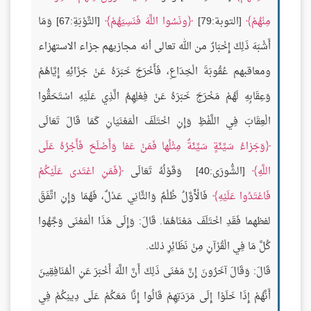
مِنْهُمْ
[التوبة:79]
ونَسُوا اللَّهَ فَنَسِيَهُمْ
[التَّوْبَةِ:67] وَمَا
أَشْبَهَ ذَلِكَ إِخْبَارٌ من الله تعالى أنه مجازيهم جزاء الاستهزاء
ومعاقبهم عُقُوبَةَ الْخِدَاعِ، فَأَخْرَجَ خَبَرَهُ عَنْ جَزَائِهِ إِيَّاهُمْ
وَعِقَابِهِ لَهُمْ مَخْرَجَ خَبَرَهُ عَنْ فِعْلِهِمُ الَّذِي عَلَيْهِ اسْتَحَقُّوا
الْعِقَابَ فِي اللَّفْظِ وَإِنِ اخْتَلَفَ الْمَعْنَيَانِ كَمَا قَالَ تَعَالَى
وَجَزاءُ سَيِّئَةٍ سَيِّئَةٌ مِثْلُها فَمَنْ عَفا وَأَصْلَحَ فَأَجْرُهُ عَلَى
اللَّهِ
[الشُّورَى:40] وَقَوْلُهُ تَعَالَى
فَمَنِ اعْتَدى عَلَيْكُمْ
فَاعْتَدُوا عَلَيْهِ
فَالْأَوَّلُ ظُلْمٌ وَالثَّانِي عَدْلٌ، فَهُمَا وَإِنِ اتَّفَقَ
لفظهما فَقَدِ اخْتَلَفَ مَعْنَاهُمَا. قَالَ: وَإِلَى هَذَا الْمَعْنَى وَجَّهُوا
كُلَّ مَا فِي الْقُرْآنِ مِنْ نَظَائِرِ ذلك.
قَالَ: وَقَالَ آخَرُونَ إِنَّ مَعْنَى ذَلِكَ أَنَّ اللَّهَ أَخْبَرَ عَنِ الْمُنَافِقِينَ
أَنَّهُمْ إِذَا خَلَوْا إِلَى مَرَدَتِهِمْ قَالُوا إِنَّا مَعَكُمْ عَلَى دِينِكُمْ فِي