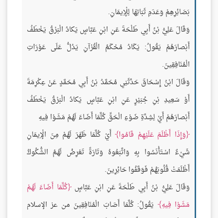
بَصَائِرِهِمْ وَعَدَمِ ثَبَاتِهَا لِلْإِيمَانِ.
وَقَالَ عَلِيُّ بْنُ أَبِي طَلْحَةَ عَنِ ابْنِ عَبَّاسٍ يَكادُ الْبَرْقُ يَخْطَفُ
أَبْصارَهُمْ يَقُولُ: يَكَادُ مُحْكَمُ الْقُرْآنِ يَدُلُّ عَلَى عَوْرَاتِ
الْمُنَافِقِينَ.
وَقَالَ ابْنُ إِسْحَاقَ حَدَّثَنِي مُحَمَّدُ بْنُ أَبِي مُحَمَّدٍ عَنْ عِكْرِمَةَ
أَوْ سَعِيدِ بْنِ جُبَيْرٍ عَنِ ابْنِ عَبَّاسٍ يَكادُ الْبَرْقُ يَخْطَفُ
أَبْصارَهُمْ أَيْ لِشِدَّةِ ضَوْءِ الْحَقِّ كُلَّمَا أَضَاءَ لَهُمْ مَشَوْا فِيهِ
وَإِذَا أَظْلَمَ عَلَيْهِمْ قَامُوا
أَيْ كُلَّمَا ظَهَرَ لَهُمْ مِنَ الْإِيمَانِ
شَيْءٌ اسْتَأْنَسُوا بِهِ وَاتَّبَعُوهُ وَتَارَةً تَعْرِضُ لَهُمُ الشُّكُوكُ
أَظْلَمَتْ قُلُوبَهُمْ فَوَقَفُوا حَائِرِينَ.
وَقَالَ عَلِيُّ بْنُ أَبِي طَلْحَةَ عَنِ ابْنِ عَبَّاسٍ
كُلَّمَا أَضَاءَ لَهُمْ
مَشَوْا فِيهِ
يَقُولُ: كُلَّمَا أَصَابَ الْمُنَافِقِينَ من عز الإسلام