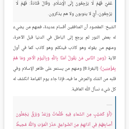
عُمْيٌ فَهُمْ لَا يَرْجِعُونَ إِلَى الْإِسْلَامِ. وَقَالَ قَتَادَةُ: فَهُمْ لَا
يَرْجِعُونَ، أَيْ لا يتوبون ولا هم يذكرون.
الشيخ: المقصود أن المنافقين أقسام عديدة، فمنهم من يضيء
له بعض النور ثم يرجع إلى الباطل في الدنيا قبل الآخرة،
ومنهم من يقوله وهو كاذب فيتكلم وهو كاذب كما في أول
الآية
وَمِنَ النَّاسِ مَنْ يَقُولُ آمَنَّا بِاللَّهِ وَبِالْيَوْمِ الْآخِرِ وَمَا هُمْ
بِمُؤْمِنِينَ
[البقرة:8] ومنهم من يستمر على ظاهر الإسلام وفي
قلبه من الشك والمرض ما فيه، فإذا جاء يوم القيامة انكشف له
كل شيء نسأل الله العافية.
.....
أَوْ كَصَيِّبٍ مِنَ السَّماءِ فِيهِ ظُلُماتٌ وَرَعْدٌ وَبَرْقٌ يَجْعَلُونَ
أَصابِعَهُمْ فِي آذانِهِمْ مِنَ الصَّواعِقِ حَذَرَ الْمَوْتِ وَاللَّهُ مُحِيطٌ