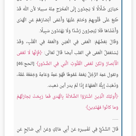
حَيَارَى ضُلَّالًا لَا يَجِدُونَ إِلَى الْمَخْرَجِ مِنْهُ سبيلا لأن الله قَدْ
طَبَعَ عَلَى قُلُوبِهِمْ وَخَتَمَ عَلَيْهَا وَأَعْمَى أَبْصَارَهُمْ عَنِ الْهُدَى
وَأَغْشَاهَا فَلَا يُبْصِرُونَ رُشْدًا وَلَا يَهْتَدُونَ سَبِيلًا.
وَقَالَ بَعْضُهُمْ: الْعَمَى فِي الْعَيْنِ وَالْعَمَهُ فِي الْقَلْبِ، وَقَدْ
يُسْتَعْمَلُ الْعَمَى في القلب أيضا قَالَ تَعَالَى:
فَإِنَّها لَا تَعْمَى
الْأَبْصارُ وَلكِنْ تَعْمَى الْقُلُوبُ الَّتِي فِي الصُّدُورِ
[الحج:46]
وتقول عَمِهَ الرَّجُلُ يَعْمَهُ عُمُوهًا فَهُوَ عَمِهٌ وَعَامِهٌ وَجَمْعُهُ عُمَّهٌ،
وَذَهَبَتْ إِبِلُهُ الْعَمْهَاءُ إِذَا لَمْ يدر أين ذهبت.
أُولئِكَ الَّذِينَ اشْتَرَوُا الضَّلالَةَ بِالْهُدى فَما رَبِحَتْ تِجارَتُهُمْ
وَما كانُوا مُهْتَدِينَ
.....
قَالَ السُّدِّيُّ فِي تَفْسِيرِهِ عَنْ أَبِي مَالِكٍ وَعَنْ أَبِي صَالِحٍ عَنِ