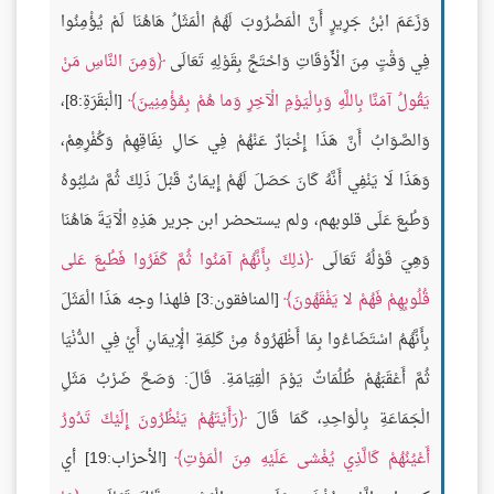
وَزَعَمَ ابْنُ جَرِيرٍ أَنَّ الْمَضْرُوبَ لَهُمُ الْمَثَلُ هَاهُنَا لَمْ يُؤْمِنُوا
فِي وَقْتٍ مِنَ الْأَوْقَاتِ وَاحْتَجَّ بِقَوْلِهِ تَعَالَى
وَمِنَ النَّاسِ مَنْ
يَقُولُ آمَنَّا بِاللَّهِ وَبِالْيَوْمِ الْآخِرِ وَما هُمْ بِمُؤْمِنِينَ
[الْبَقَرَةِ:8]،
وَالصَّوَابُ أَنَّ هَذَا إِخْبَارٌ عَنْهُمْ فِي حَالِ نِفَاقِهِمْ وَكُفْرِهِمْ،
وَهَذَا لَا يَنْفِي أَنَّهُ كَانَ حَصَلَ لَهُمْ إِيمَانٌ قَبْلَ ذَلِكَ ثُمَّ سُلِبُوهُ
وَطُبِعَ عَلَى قلوبهم، ولم يستحضر ابن جرير هَذِهِ الْآيَةَ هَاهُنَا
وَهِيَ قَوْلُهُ تَعَالَى
ذلِكَ بِأَنَّهُمْ آمَنُوا ثُمَّ كَفَرُوا فَطُبِعَ عَلى
قُلُوبِهِمْ فَهُمْ لا يَفْقَهُونَ
[المنافقون:3] فلهذا وجه هَذَا الْمَثَلَ
بِأَنَّهُمُ اسْتَضَاءُوا بِمَا أَظْهَرُوهُ مِنْ كَلِمَةِ الْإِيمَانِ أَيْ فِي الدُّنْيَا
ثُمَّ أَعْقَبَهُمْ ظُلُمَاتٌ يَوْمَ الْقِيَامَةِ. قَالَ: وَصَحَّ ضَرْبُ مَثَلِ
الْجَمَاعَةِ بِالْوَاحِدِ، كَمَا قَالَ
رَأَيْتَهُمْ يَنْظُرُونَ إِلَيْكَ تَدُورُ
أَعْيُنُهُمْ كَالَّذِي يُغْشى عَلَيْهِ مِنَ الْمَوْتِ
[الأحزاب:19] أي