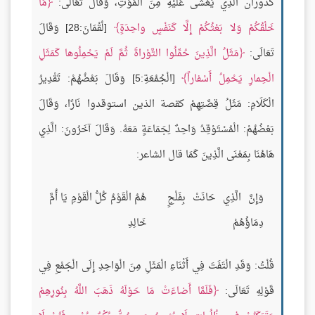
كدوران الَّذِي يُغْشَى عَلَيْهِ مِنَ الْمَوْتِ، وَقَالَ تَعَالَى:
مَا
خَلْقُكُمْ وَلا بَعْثُكُمْ إِلَّا كَنَفْسٍ واحِدَةٍ
[لُقْمَانَ:28] وَقَالَ
تَعَالَى:
مَثَلُ الَّذِينَ حُمِّلُوا التَّوْراةَ ثُمَّ لَمْ يَحْمِلُوها كَمَثَلِ
الْحِمارِ يَحْمِلُ أَسْفاراً
[الْجُمُعَةِ:5] وَقَالَ بَعْضُهُمْ: تَقْدِيرُ
الْكَلَامِ: مَثَلُ قِصَّتِهِمْ كقصة الذين استوقدوا نَارًا، وَقَالَ
بَعْضُهُمْ: الْمُسْتَوْقِدُ وَاحِدٌ لِجَمَاعَةٍ مَعَهُ. وَقَالَ آخَرُونَ: الَّذِي
هَاهُنَا بِمَعْنَى الَّذِينَ كَمَا قال الشاعر:
وَإِنَّ الَّذِي حَانَتْ بِفَلْجٍ
هُمُ الْقَوْمُ كُلُّ الْقَوْمِ يَا أُمَّ
دِمَاؤُهُمْ
خَالِدِ
قُلْتُ: وَقَدِ الْتَفَتَ فِي أَثْنَاءِ الْمَثَلِ مِنَ الْوَاحِدِ إِلَى الْجَمْعِ فِي
قَوْلِهِ تَعَالَى:
فَلَمَّا أَضاءَتْ مَا حَوْلَهُ ذَهَبَ اللَّهُ بِنُورِهِمْ