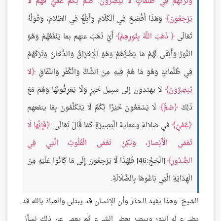
وَتَرَكَهُمْ فِي ظُلُماتٍ لَا يُبْصِرُونَ. صُمٌّ بُكْمٌ عُمْيٌ فَهُمْ لَا
يَرْجِعُونَ
وَهَذَا أَفْصَحُ فِي الْكَلَامِ وَأَبْلَغُ فِي الظلام، وَقَوْلُهُ
تَعَالَى
ذَهَبَ اللَّهُ بِنُورِهِمْ
أَيْ ذَهَبَ عنهم بما يَنْفَعُهُمْ وَهُوَ
النُّورُ وَأَبْقَى لَهُمْ مَا يَضُرُّهُمْ وَهُوَ الْإِحْرَاقُ وَالدُّخَانُ وَتَرَكَهُمْ
فِي ظُلُماتٍ وَهُوَ مَا هُمْ فِيهِ مِنَ الشَّكِّ وَالْكُفْرِ وَالنِّفَاقِ
لا
يُبْصِرُونَ
لا يهتدون إلى سبيل خَيْرٍ وَلَا يَعْرِفُونَهَا وَهُمْ مَعَ
ذَلِكَ
صُمٌّ
لَا يَسْمَعُونَ خَيْرًا بُكْمٌ لَا يَتَكَلَّمُونَ بِمَا ينفعهم
عُمْيٌ
في ضلالة وعماية الْبَصِيرَةِ كَمَا قَالَ تَعَالَى:
فَإِنَّها لَا
تَعْمَى الْأَبْصارُ، وَلكِنْ تَعْمَى الْقُلُوبُ الَّتِي فِي
الصُّدُورِ
[الْحَجِّ:46] فَلِهَذَا لَا يَرْجِعُونَ إِلَى مَا كَانُوا عَلَيْهِ مِنَ
الْهِدَايَةِ الَّتِي بَاعُوهَا بِالضَّلَالَةِ.
الشيخ: وهذا يفيد الحذر وأن الإنسان قد يبتلى والعياذ بالله قد
يضيء له النور ويبصر بعض الشيء ثم يعمى عن ذلك نسأل