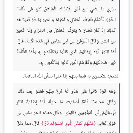
يَدْرِي مَا يَتَّقِي مِنْ أَذَى، فَكَذَلِكَ الْمُنَافِقُ كَانَ فِي ظُلْمَةِ
الشِّرْكِ فَأَسْلَمَ فَعَرَفَ الْحَلَالَ وَالْحَرَامَ والخير وَالشَّرَّ فَبَيْنَا هُوَ
كَذَلِكَ إِذْ كَفَرَ فَصَارَ لَا يَعْرِفُ الْحَلَالَ مِنَ الْحَرَامِ وَلَا الْخَيْرَ
من الشر. وَقَالَ الْعَوْفِيُّ عَنِ ابْنِ عَبَّاسٍ فِي هَذِهِ الْآيَةِ، قَالَ:
أَمَّا النُّورُ فَهُوَ إِيمَانُهُمُ الَّذِي كَانُوا يَتَكَلَّمُونَ بِهِ وَأَمَّا الظُّلْمَةُ
فَهِيَ ضَلَالَتُهُمْ وَكُفْرُهُمُ الَّذِي كَانُوا يَتَكَلَّمُونَ بِهِ.
الشيخ: يتكلمون به فيما بينهم إذا خلوا نسأل الله العافية.
وَهُمْ قَوْمٌ كَانُوا عَلَى هُدًى ثُمَّ نُزِعَ مِنْهُمْ فَعَتَوْا بعد ذلك.
وَقَالَ مُجَاهِدٌ: فَلَمَّا أَضاءَتْ مَا حَوْلَهُ أَمَّا إِضَاءَةُ النَّارِ
فَإِقْبَالُهُمْ إِلَى الْمُؤْمِنِينَ وَالْهُدَى. وَقَالَ عطاء الخراساني فِي
قَوْلِهِ تَعَالَى
مَثَلُهُمْ كَمَثَلِ الَّذِي اسْتَوْقَدَ نَارًا
قَالَ: هَذَا مَثَلُ