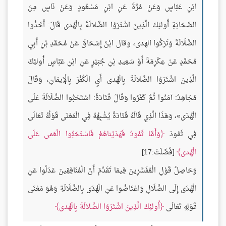
ابْنِ عَبَّاسٍ وَعَنْ مُرَّةَ عَنِ ابْنِ مَسْعُودٍ وَعَنْ نَاسٍ مِنَ
الصَّحَابَةِ أُولئِكَ الَّذِينَ اشْتَرَوُا الضَّلالَةَ بِالْهُدى قَالَ: أَخَذُوا
الضَّلَالَةَ وَتَرَكُوا الهدى، وقال ابْنُ إِسْحَاقَ عَنْ مُحَمَّدِ بْنِ أَبِي
مُحَمَّدٍ عَنْ عِكْرِمَةَ أَوْ سَعِيدِ بْنِ جُبَيْرٍ عَنِ ابْنِ عَبَّاسٍ أُولئِكَ
الَّذِينَ اشْتَرَوُا الضَّلالَةَ بِالْهُدى أَيِ الْكُفْرَ بِالْإِيمَانِ، وَقَالَ
مُجَاهِدٌ: آمَنُوا ثُمَّ كَفَرُوا وَقَالَ قَتَادَةُ: اسْتَحَبُّوا الضَّلَالَةَ عَلَى
الْهُدَى»، وَهَذَا الَّذِي قَالَهُ قَتَادَةُ يُشْبِهُهُ فِي الْمَعْنَى قَوْلُهُ تَعَالَى
فِي ثَمُودَ
وَأَمَّا ثَمُودُ فَهَدَيْناهُمْ فَاسْتَحَبُّوا الْعَمى عَلَى
الْهُدى
[فُصِّلَتْ:17]
وَحَاصِلُ قَوْلِ الْمُفَسِّرِينَ فِيمَا تَقَدَّمَ أَنَّ الْمُنَافِقِينَ عَدَلُوا عَنِ
الْهُدَى إِلَى الضَّلَالِ وَاعْتَاضُوا عَنِ الْهُدَى بِالضَّلَالَةِ وَهُوَ مَعْنَى
قَوْلِهِ تَعَالَى
أُولئِكَ الَّذِينَ اشْتَرَوُا الضَّلالَةَ بِالْهُدى