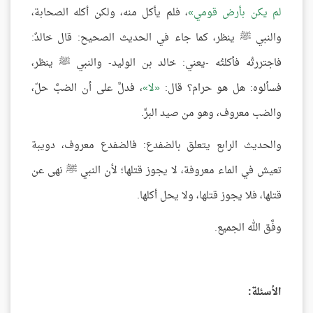
لم يكن بأرض قومي
، فلم يأكل منه، ولكن أكله الصحابة،
والنبي ﷺ ينظر، كما جاء في الحديث الصحيح: قال خالدٌ:
فاجتررتُه فأكلتُه -يعني: خالد بن الوليد- والنبي ﷺ ينظر،
فسألوه: هل هو حرام؟ قال:
لا
، فدلَّ على أن الضبَّ حلّ،
والضب معروف، وهو من صيد البرِّ.
والحديث الرابع يتعلق بالضفدع: فالضفدع معروف، دويبة
تعيش في الماء معروفة، لا يجوز قتلها؛ لأن النبي ﷺ نهى عن
قتلها، فلا يجوز قتلها، ولا يحل أكلها.
وفَّق الله الجميع.
الأسئلة: