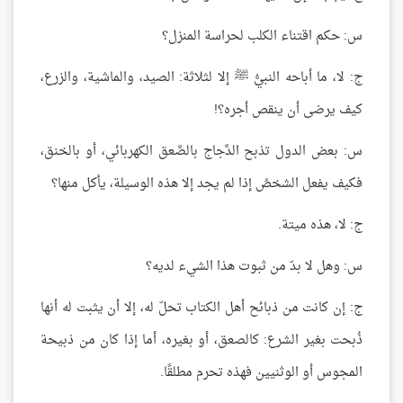
س: حكم اقتناء الكلب لحراسة المنزل؟
ج: لا، ما أباحه النبيُّ ﷺ إلا لثلاثة: الصيد، والماشية، والزرع،
كيف يرضى أن ينقص أجره؟!
س: بعض الدول تذبح الدَّجاج بالصَّعق الكهربائي، أو بالخنق،
فكيف يفعل الشخصُ إذا لم يجد إلا هذه الوسيلة، يأكل منها؟
ج: لا، هذه ميتة.
س: وهل لا بدّ من ثبوت هذا الشيء لديه؟
ج: إن كانت من ذبائح أهل الكتاب تحلّ له، إلا أن يثبت له أنها
ذُبحت بغير الشرع: كالصعق، أو بغيره، أما إذا كان من ذبيحة
المجوس أو الوثنيين فهذه تحرم مطلقًا.