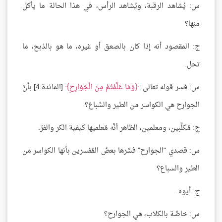
س: يُشاهد الرقبة، ويُشاهد الرأس، في هذا الحالة ما يأكل
منها؟
ج: المقصود أنه إذا كان بالصعق أو غيره، ما هو بالذبح، ما
تحل.
س: فسر قوله تعالى:
وَمَا عَلَّمْتُمْ مِنَ الْجَوَارِحِ
[المائدة:4] بأنَّ
الجوارح هي الكواسر من الطير والسِّباع؟
ج: مُكلِّبين، ومعلمين، الظاهر أنَّه مُعلميها كيفية الكر والفرّ.
س: قصدي "الجوارح" فسَّرها بعضُ المُفسرين بأنها الكواسر من
الطير والسباع؟
ج: أيوه.
س: خاصَّة بالكلاب، هي الجوارح؟