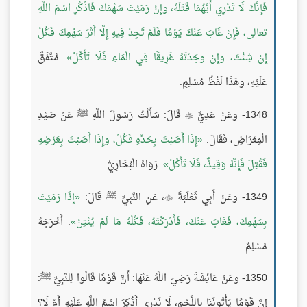
فَإِنَّكَ لَا تَدْرِي أَيَّهُمَا قَتَلَهُ، وإِنْ رَمَيْتَ سَهْمَكَ فَاذْكُرِ اسْمَ اللَّهِ
تعالى، فَإِنْ غَابَ عَنْكَ يَوْمًا فَلَمْ تَجِدْ فِيهِ إِلَّا أَثَرَ سَهْمِكَ فَكُلْ
إِنْ شِئْتَ، وإِنْ وجَدْتَهُ غَرِيقًا فِي الْمَاءِ فَلَا تَأْكُلْ
. مُتَّفَقٌ
عَلَيْهِ، وهَذَا لَفْظُ مُسْلِمٍ.
1348- وعَنْ عَدِيٍّ
قَالَ: سَأَلْتُ رَسُولَ اللَّهِ ﷺ عَنْ صَيْدِ

الْمِعْرَاضِ، فَقَالَ:
إِذَا أَصَبْتَ بِحَدِّهِ فَكُلْ، وإِذَا أَصَبْتَ بِعَرْضِهِ
فَقُتِلَ فَإِنَّهُ وَقِيذٌ، فَلَا تَأْكُلْ
. رَوَاهُ الْبُخَارِيُّ.
1349- وعَنْ أَبِي ثَعْلَبَةَ
، عَنِ النَّبِيِّ ﷺ قَالَ:
إِذَا رَمَيْتَ

بِسَهْمِكَ، فَغَابَ عَنْكَ، فَأَدْرَكْتَهُ، فَكُلْهُ مَا لَمْ يُنْتِنْ
. أَخْرَجَهُ
مُسْلِمٌ.
1350- وعَنْ عَائِشَةَ رَضِيَ اللَّهُ عَنْهَا: أَنَّ قَوْمًا قَالُوا لِلنَّبِيِّ ﷺ:
إِنَّ قَوْمًا يَأْتُونَنَا بِاللَّحْمِ، لَا نَدْرِي أَذُكِرَ اسْمُ اللَّهِ عَلَيْهِ أَمْ لَا؟