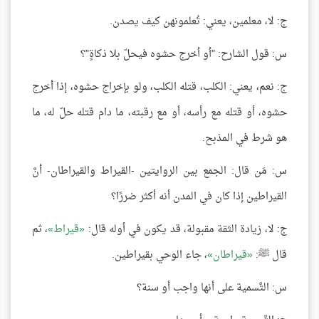
ج: لا، معلمين، يعني: تُعلمونهن كيف يصدن.
س: قول الشارح: "أو أخرج حشوه فيحلّ بلا ذكاةٍ"؟
ج: نعم، يعني: الكلب، قتله الكلب، ولو بإخراج حشوه، إذا أخرج
حشوه، أو قتله مع رأسه، أو مع رقبته، ما دام قتله حلّ له، ما
هو شرط في المذبح.
س: مَن قال: الجمع بين الروايتين -القيراط والقيراطان- أنَّ
القيراطين إذا كان في المدن أنه أكثر ضررًا؟
ج: لا، زيادة الثقة مقبولة، قد يكون في أوله قال:
قيراط
، ثم
قال ﷺ:
قيراطان
، جاء الوحي بقيراطين.
س: التَّسمية على أنها واجب أو سنة؟