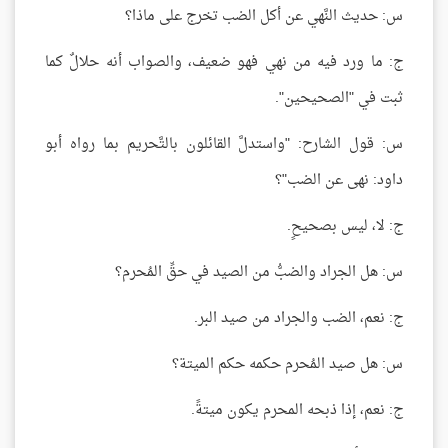
س: حديث النَّهي عن أكل الضب تخرج على ماذا؟
ج: ما ورد فيه من نهي فهو ضعيف، والصواب أنه حلالٌ كما
ثبت في "الصحيحين".
س: قول الشارح: "واستدلَّ القائلون بالتَّحريم بما رواه أبو
داود: نهى عن الضب"؟
ج: لا، ليس بصحيحٍ.
س: هل الجراد والضبُّ من الصيد في حقِّ المُحرم؟
ج: نعم، الضب والجراد من صيد البر.
س: هل صيد المُحرم حكمه حكم الميتة؟
ج: نعم، إذا ذبحه المحرم يكون ميتةً.