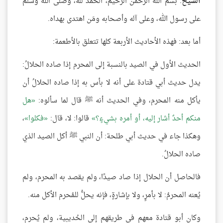
الشيخ
: بسم الله الرحمن الرحيم، الحمد لله، وصلى الله وسلم
على رسول الله، وعلى آله وأصحابه ومَن اهتدى بهداه.
أما بعد: فهذه الأحاديث الأربعة كلها تتعلق بالأطعمة:
الحديث الأول في الصيد بالنسبة إلى المحرم إذا صاده الحلالُ:
يدل حديث أبي قتادة على أنه لا بأس به إذا صاده الحلالُ أن
يأكل منه المحرم، وفي الحديث أنه ﷺ قال لما سألوه:
هل
منكم أحدٌ أشار إليه، أو أمره بشيءٍ؟
قالوا: لا، قال:
فكلوا
،
وهكذا جاء في حديث أبي طلحة: أن النبي ﷺ أكل الصيد الذي
صاده الحلالُ.
فالحاصل أن الحلال إذا صاد صيدًا، ولم يقصد به المحرم، ولم
يُعنه المحرمُ: لا بأمرٍ، ولا بإشارةٍ، فإنه يحلُّ للمُحرم الأكل منه.
وكان أبو قتادة معهم في طريقهم إلى الحُديبية، ولم يُحرم،