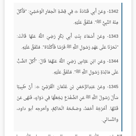
1342- وعَنْ أَبِي قَتَادَةَ
فِي قِصَّةِ الْحِمَارِ الْوَحْشِيِّ: "فَأَكَلَ

مِنْهُ النَّبِيُّ ﷺ". مُتَّفَقٌ عَلَيْهِ.
1343- وعَنْ أَسْمَاءَ بِنْتِ أَبِي بَكْرٍ رَضِيَ اللَّهُ عَنْهَا قَالَتْ:
"نَحَرْنَا عَلَى عَهْدِ رَسُولِ اللَّهِ ﷺ فَرَسًا فَأَكَلْنَاهُ". مُتَّفَقٌ عَلَيْهِ.
1344- وعَنِ ابْنِ عَبَّاسٍ رَضِيَ اللَّهُ عَنْهُمَا قَالَ: "أُكِلَ الضَّبُّ
عَلَى مَائِدَةِ رَسُولِ اللَّهِ ﷺ". مُتَّفَقٌ عَلَيْهِ.
1345- وعَنْ عَبْدِالرَّحْمَنِ بْنِ عُثْمَانَ الْقُرَشِيِّ
: أَنَّ طَبِيبًا

سَأَلَ رَسُولَ اللَّهِ ﷺ عَنِ الضِّفْدَعِ يَجْعَلُهَا فِي دَوَاءٍ، فَنَهَى عَنْ
قَتْلِهَا. أَخْرَجَهُ أَحْمَدُ، وصَحَّحَهُ الْحَاكِمُ، وأخرجه أبو داود،
والنَّسائي.