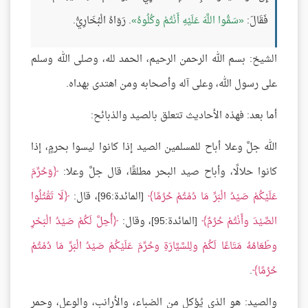
فَقَالَ:
سَمُّوا اللَّهَ عَلَيْهِ أَنْتُمْ وكُلُوهُ
. رَوَاهُ الْبُخَارِيُّ.
الشيخ: بسم الله الرحمن الرحيم، الحمد لله، وصلى الله وسلم
على رسول الله، وعلى آله وأصحابه ومن اهتدى بهداه.
أما بعد: فهذه الأحاديث تتعلق بالصيد والذبائح:
الله جلَّ وعلا أباح للمسلمين الصيد إذا كانوا ليسوا بحرمٍ، إذا
كانوا حلالًا، وأباح صيد البحر مطلقًا، قال جلَّ وعلا:
وَحُرِّمَ
عَلَيْكُمْ صَيْدُ الْبَرِّ مَا دُمْتُمْ حُرُمًا
[المائدة:96]، قال:
لَا تَقْتُلُوا
الصَّيْدَ وأَنْتُمْ حُرُمٌ
[المائدة:95]، وقال:
أُحِلَّ لَكُمْ صَيْدُ الْبَحْرِ
وطَعَامُهُ مَتَاعًا لَكُمْ ولِلسَّيَّارَةِ وحُرِّمَ عَلَيْكُمْ صَيْدُ الْبَرِّ مَا دُمْتُمْ
حُرُمًا
.
والصيد: هو الذي يُؤكل من الضباء، والأرانب، والوعل، وحمر