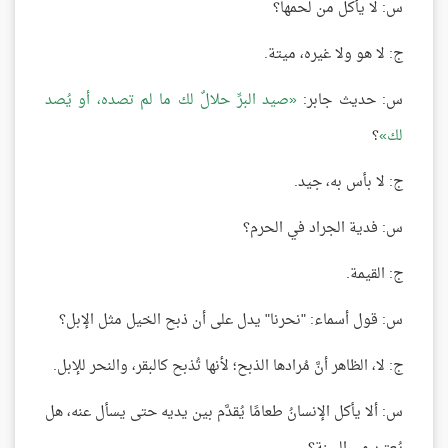
س: لا يأكل من لحمها؟
ج: لا هو ولا غيره، ميتة.
س: حديث جابر:
صيد البرِّ حلالٌ لك ما لم تصده، أو يُصد
لك
؟
ج: لا بأس به، جيد.
س: فدية الجراد في الحرم؟
ج: القيمة.
س: قول أسماء: "نحرنا" يدل على أن ذبح الخيل مثل الإبل؟
ج: لا، الظاهر أنَّ مُرادها الذبح؛ لأنها تُذبح كالبقر، والنحر للإبل.
س: ألا يأكل الإنسانُ طعامًا يُقدَّم بين يديه حتى يسأل عنه، هل