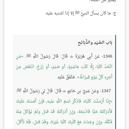
يُعتبر من السنة؟
ج: ما كان يسأل النبيُّ ﷺ إلا إذا اشتبه عليه.
بَاب الصَّيْدِ والذَّبَائِحِ
1346- عَنْ أَبِي هُرَيْرَةَ
قَالَ: قَالَ رَسُولُ اللَّهِ ﷺ:
مَنِ

اتَّخَذَ كَلْبًا، إِلَّا كَلْبَ مَاشِيَةٍ، أو صَيْدٍ، أو زَرْعٍ، انْتَقَصَ مِنْ
أَجْرِهِ كُلَّ يَوْمٍ قِيرَاطٌ
. مُتَّفَقٌ عَلَيْهِ.
1347- وعَنْ عَدِيِّ بنِ حَاتِمٍ
قَالَ: قَالَ لِي رَسُولُ اللَّهِ ﷺ:

إِذَا أَرْسَلْتَ كَلْبَكَ فَاذْكُرِ اسْمَ اللَّهِ عليه، فَإِنْ أَمْسَكَ عَلَيْكَ
فَأَدْرَكْتَهُ حَيًّا فَاذْبَحْهُ، وإِنْ أَدْرَكْتَهُ قَدْ قتل ولَمْ يُؤْكَلْ مِنْهُ
فَكُلْهُ، وإِنْ وجَدْتَ مَعَ كَلْبِكَ كَلْبًا غَيْرَهُ، وقَدْ قتل، فَلَا تَأْكُلْ،