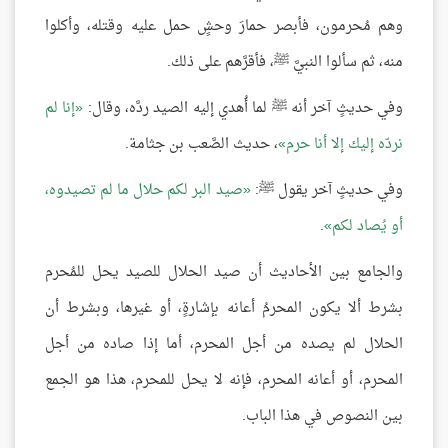
وهم مُحرمون، فأبصر حمارَ وحشٍ حمل عليه وقتله، وأكلوا
منه، ثم سألوا النبيَّ ﷺ، فأقرَّهم على ذلك.
وفي حديثٍ آخر أنه ﷺ لما أُهدي إليه الصيد ردَّه، وقال:
إنا لم
نردّه إليك إلا أنا حرم
، حديث الصَّعب بن جثامة.
وفي حديثٍ آخر يقول ﷺ:
صيد البر لكم حلال ما لم تصيدوه،
أو يُصاد لكم
.
والجامع بين الأحاديث أن صيد الحلال للصيد يحل للمُحرم
بشرط ألا يكون المحرمُ أعانه بإشارةٍ، أو غيرها، وبشرط أن
الحلال لم يصده من أجل المحرم، أما إذا صاده من أجل
المحرم، أو أعانه المحرم، فإنه لا يحل للمحرم، هذا هو الجمع
بين النصوص في هذا الباب.