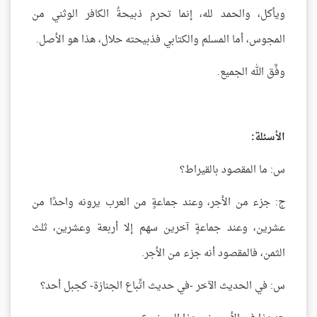
ويأكل، والحمد لله، إنما تحرم ذبيحةُ الكافر الوثني من
المجوس، أما المسلم والكتابي فذبيحته حلال، هذا هو الأصل.
وفَّق الله الجميع.
الأسئلة:
س: ما المقصود بالقيراط؟
ج: جزء من الأجر، وعند جماعةٍ من العرب يرونه واحدًا من
عشرين، وعند جماعةٍ آخرين سهم إلا أربعة وعشرين، ثلث
الثمن، فالمقصود أنه جزء من الأجر.
س: في الحديث الآخر -في حديث اتِّباع الجنازة- كجبل أحد؟