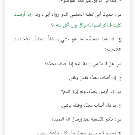
ج: هذا في الأجر، غير هذا الموضوع.
س: حديث أبي ثعلبة الخشني الذي رواه أبو داود:
إذا أرسلتَ
كلبك فاذكر اسم الله وكُل وإن أكل منه
؟
ج: لا، هذا ضعيفٌ، ما هو بشيءٍ، شاذٌّ مخالفٌ للأحاديث
الصَّحيحة.
س: هل لا بدّ من إراقة الدم إذا أصاب بحدِّه؟
ج: إذا أصاب بحدِّه فقتل يكفي.
س: إذا أرسل بحدِّه، ولم يُرق الدم؟
ج: ما دام أصاب بحدِّه وقتله يكفي.
س: حكم التَّسمية عند إرسال آلة الصيد؟
ج: يجب، فإن نسيها سقطت، أو كان جاهلًا سقطت.