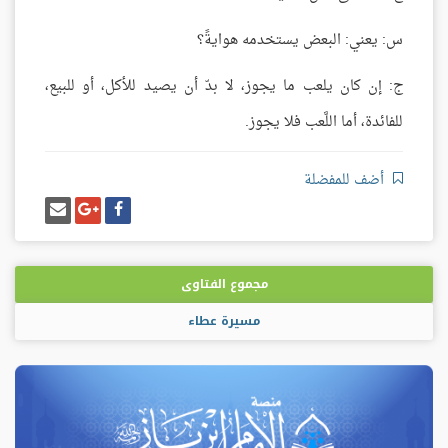
س: يعني: البعض يستخدمه هوايةً؟
ج: إن كان يلعب ما يجوز، لا بدّ أن يصيد للأكل، أو للبيع،
للفائدة، أما اللَّعب فلا يجوز.
أضف للمفضلة
شارك
شارك
إرسل
على
على
إيميل
فيسبوك
غوغل
بلس
مجموع الفتاوى
مسيرة عطاء