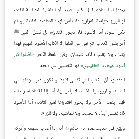
يجوز له اقتناؤه إلا إذا كان للصيد، أو للماشية: لحراسة الغنم،
أو للزرع: حراسة المزارع، فلا بأس؛ لهذه المقاصد الثلاثة، إن لم
يكن أسود، أما الأسود فلا يجوز اقتناؤه، بل يُقتل، النبي ﷺ
أمر بقتل الكلاب، ثم نهى عن قتلها إلا الكلب الأسود البهيم فهذا
يُقتل، ولا يُقتنى؛ لأنه شيطانٌ، وفي اللفظ الآخر:
اقتلوا كل
أسود بهيم، ذا الطفيتين
ذو النُّقطتين في وجهه.
المقصود أنَّ الكلاب التي تُقتنى لا بدّ أن تكون غير سوداء: في
الصيد، والزرع، والماشية، لا بأس بها، أما إذا اقتناه لغير ذلك
فهذا ينقص الأجر، ولا يجوز اقتناؤها لغير الثلاثة، أما الأسود
فلا يُقتنى أبدًا، لا للصيد، ولا للماشية، ولا للزرع.
وبيَّن في حديث عدي بن حاتم
أنه إذا أصاب بسهمه وأدركه
