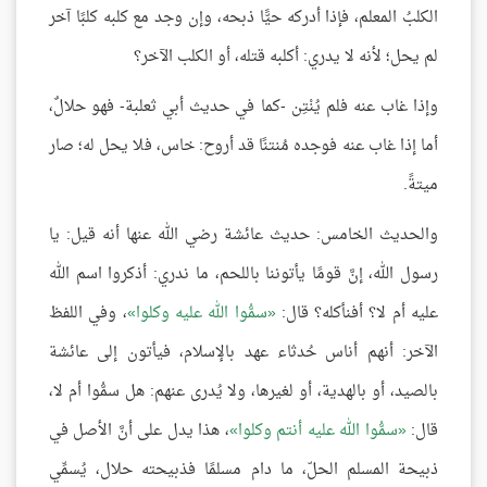
الكلبُ المعلم، فإذا أدركه حيًّا ذبحه، وإن وجد مع كلبه كلبًا آخر
لم يحل؛ لأنه لا يدري: أكلبه قتله، أو الكلب الآخر؟
وإذا غاب عنه فلم يُنْتِن -كما في حديث أبي ثعلبة- فهو حلالٌ،
أما إذا غاب عنه فوجده مُنتنًا قد أروح: خاس، فلا يحل له؛ صار
ميتةً.
والحديث الخامس: حديث عائشة رضي الله عنها أنه قيل: يا
رسول الله، إنَّ قومًا يأتوننا باللحم، ما ندري: أذكروا اسم الله
عليه أم لا؟ أفنأكله؟ قال:
سمُّوا الله عليه وكلوا
، وفي اللفظ
الآخر: أنهم أناس حُدثاء عهد بالإسلام، فيأتون إلى عائشة
بالصيد، أو بالهدية، أو لغيرها، ولا يُدرى عنهم: هل سمُّوا أم لا،
قال:
سمُّوا الله عليه أنتم وكلوا
، هذا يدل على أنَّ الأصل في
ذبيحة المسلم الحلّ، ما دام مسلمًا فذبيحته حلال، يُسمِّي