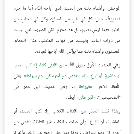
الوحش، وأشباه ذلك من الصيد الذي أباحه الله، أما ما حرم
فمعروفٌ، مثل: كل ذي نابٍ من السباع، وكل ذي مخلبٍ من
الطير، فهذا ليس بصيدٍ، بل هو محرم، لكن الصيود التي ليست
من ذوات الناب، وليست من ذوات المخلب، مثل: الحمام،
العصفور، وأشباه ذلك مما يؤُكل، الله أباحها لعباده.
وفي الحديث الأول يقول ﷺ:
مَن اقتنى كلبًا، إلا كلب صيدٍ،
أو ماشيةٍ، أو زرعٍ، فإنه ينتقص من أجره كل يوم قيراط
، وفي
اللَّفظ الآخر:
قيراطان
، وفي حديث ابن عمر في
"الصحيحين":
قيراطان
أيضًا.
وهذا يُفيد الحذر من اقتناء الكلاب، إلا كلب الصيد، أو
الماشية، أو الزرع، وأن صاحب الكلب غير الثلاثة ينقص من
أجره كل يوم قيراطان، فهذا يدل على المنع من ذلك، وأنه لا