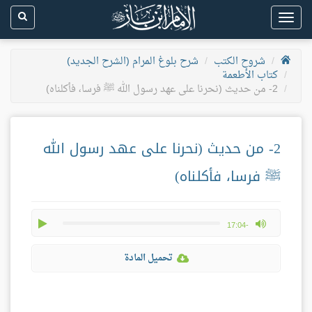
Toggle
navigation
شروح الكتب
شرح بلوغ المرام (الشرح الجديد)
كتاب الأطعمة
2- من حديث (نحرنا على عهد رسول الله ﷺ فرسا، فأكلناه)
2- من حديث (نحرنا على عهد رسول الله
ﷺ فرسا، فأكلناه)
play
max volume
-17:04
تحميل المادة