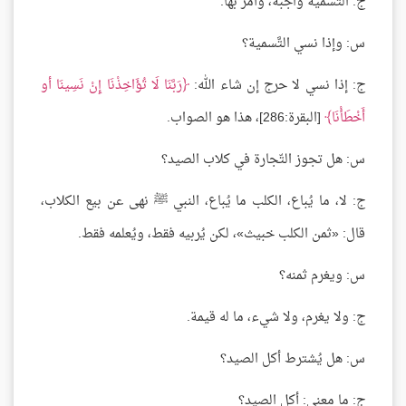
ج: التَّسمية واجبة، وأمر بها.
س: وإذا نسي التَّسمية؟
ج: إذا نسي لا حرج إن شاء الله:
رَبَّنَا لَا تُؤَاخِذْنَا إِنْ نَسِينَا أو
أَخْطَأْنَا
[البقرة:286]، هذا هو الصواب.
س: هل تجوز التّجارة في كلاب الصيد؟
ج: لا، ما يُباع، الكلب ما يُباع، النبي ﷺ نهى عن بيع الكلاب،
قال: «ثمن الكلب خبيث»، لكن يُربيه فقط، ويُعلمه فقط.
س: ويغرم ثمنه؟
ج: ولا يغرم، ولا شيء، ما له قيمة.
س: هل يُشترط أكل الصيد؟
ج: ما معنى: أكل الصيد؟