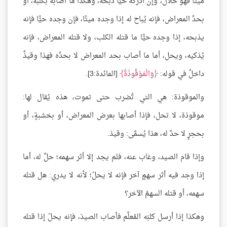
ميتًا فهو حلالٌ، وإن أدركه حيًّا ذبحه، وهكذا ما أصابه بكلبه، أو
بحدِّ المعراض، فإنه يُباح له إذا وجده ميتًا، فإن وجده حيًّا فإنه
يذبحه، إذا وجده حيًّا ما قتله الكلب، ولا قتله المعراض، فإنه
يُذكيه، ويحل، أما ما أصاب بحد المعراض لا بحدِّه فهذا وقيذٌ
داخلٌ في قوله:
وَالْمَوْقُوذَةُ
[المائدة:3].
والموقوذة: هي التي تُضرب حتى تموت، هذه يُقال لها:
موقوذة، لا تحل، فإذا أصابها بعرض المعراض، أو بخشبةٍ، أو
بحجرٍ لا حدَّ له، هذا يُسمَّى: وقيذ.
وإذا قام الصيد، وغاب عنه، فلم يجد إلا أثر سهمه؛ حلَّ له، أما
إذا وجد فيه أثر سهمٍ آخر فإنه لا يحلّ؛ لأنه لا يدري: هل قتله
سهمه، أو قتله السهمُ الآخر؟
وهكذا إذا أرسل كلبَه المُعلَّم فأصاب الصيدَ، فإنه يحلّ إذا قتله