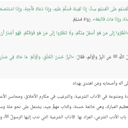
مُسْلِمِ عَلَى الْمُسْلِمِ سِتٌّ: إِذَا لَقِيتَهُ فَسَلِّمْ عَلَيْهِ، وإِذَا دَعَاكَ فَأَجِبْهُ، وإِذَا اسْتَنْصَح
هُ، وإِذَا مَاتَ فَاتْبَعْهُ
. رَوَاهُ مُسْلِمٌ.
انْظُرُوا إِلَى مَنْ هُوَ أَسْفَلَ مِنْكُمْ، ولَا تَنْظُرُوا إِلَى مَنْ هُوَ فَوْقَكُمْ, فَهُوَ أَجْدَرُ أَنْ 
لَّهِ ﷺ عَنِ الْبِرِّ والْإِثْمِ، فَقَالَ:
الْبِرُّ: حُسْنُ الْخُلُقِ، والْإِثْمُ: مَا حَاكَ فِي صَدْرِ
ى آله وأصحابه ومَن اهتدى بهداه.
عددة ومتنوعة في الآداب الشرعية، والترغيب في مكارم الأخلاق، ومحاسن الأعم
ب العظيم المبارك، وهي خاتمة حسنة، وكتاب مهمٌّ جيد، يشتمل على نحو مئة وس
 باب الأدب الشرعي، المراد بها: الآداب الشرعية التي ندب إليها الرسولُ ﷺ، و