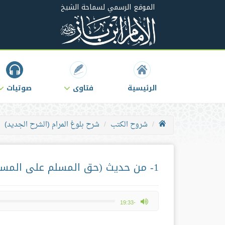
الموقع الرسمي لسماحة الشيخ
الرئيسية
فتاوى
صوتيات
شروح الكتب
شرح بلوغ المرام (الشرح الجديد)
1- من حديث (حق المسلم على المسلم ست: إذا لقيته فسلم عليه..)
max volume
-19:33