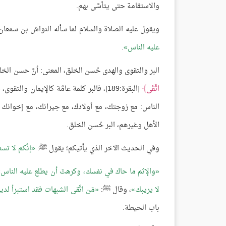
والاستقامة حتى يتأسَّى بهم.
ويقول عليه الصلاة والسلام لما سأله النواسُ بن سمعان ع
عليه الناس
.
البر والتقوى والهدى حُسن الخلق، المعنى: أنَّ حسن الخلق من
اتَّقَى
[البقرة:189]، فالبر كلمة عامَّة كالإيما
الناس: مع زوجتك، مع أولادك، مع جيرانك، مع إخوانك ال
الأهل وغيرهم، البر حُسن الخلق.
وفي الحديث الآخر الذي يأتيكم؛ يقول ﷺ:
إنَّكم لا 
والإثم ما حاك في نفسك، وكرهتَ أن يطلع عليه الناس
لا يريبك
، وقال ﷺ:
مَن اتَّقى الشبهات فقد استبرأ لد
باب الحيطة.