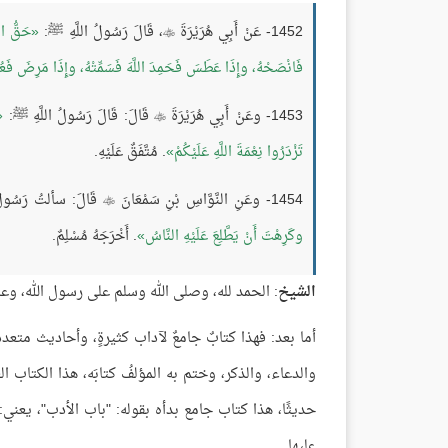
1452- عَنْ أَبِي هُرَيْرَةَ
، قَالَ رَسُولُ اللَّهِ ﷺ:
حَقُّ الْ

فَانْصَحْهُ، وإِذَا عَطَسَ فَحَمِدَ اللَّهَ فَسَمِّتْهُ، وإِذَا مَرِضَ فَعُدْ
1453- وعَنْ أَبِي هُرَيْرَةَ
قَالَ: قَالَ رَسُولُ اللَّهِ ﷺ:

تَزْدَرُوا نِعْمَةَ اللَّهِ عَلَيْكُمْ
. مُتَّفَقٌ عَلَيْهِ.
1454- وعَنِ النَّوَّاسِ بْنِ سَمْعَانَ
قَالَ: سألتُ رَسُولَ ال

وكَرِهْتَ أَنْ يَطَّلِعَ عَلَيْهِ النَّاسُ
. أَخْرَجَهُ مُسْلِمٌ.
الشيخ
: الحمد لله، وصلى الله وسلم على رسول الله، وعل
أما بعد: فهذا كتابٌ جامعٌ لآداب كثيرةٍ، وأحاديث مت
والدعاء، والذكر، وختم به المؤلفُ كتابَه، هذا الكتا
حديثًا، هذا كتاب جامع بدأه بقوله: "باب الأدب"، يعني:
عليها.