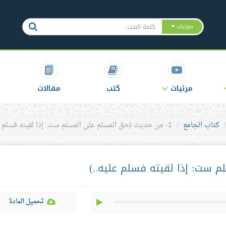
صوتيات
مرئيات
كتب
مقالات
كتاب الجامع
1- من حديث (حق المسلم على المسلم ست: إذا لقيته فسلم عليه..)
play
تحميل المادة