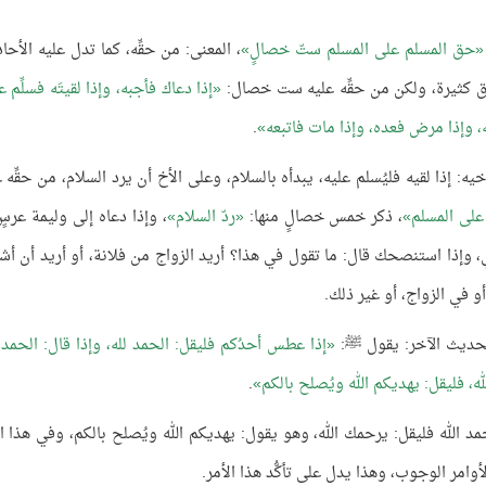
حق المسلم على المسلم ستّ خصالٍ
، المعنى: من حقِّه، كما تدل عليه الأحا
ق كثيرة، ولكن من حقِّه عليه ست خصال:
إذا دعاك فأجبه، وإذا لقيتَه فسلِّم ع
وإذا مرض فعده، وإذا مات فاتبعه
.
: إذا لقيه فليُسلم عليه، يبدأه بالسلام، وعلى الأخ أن يرد السلام، من حقِّه ع
على المسلم
، ذكر خمس خصالٍ منها:
ردّ السلام
، وإذا دعاه إلى وليمة عرسٍ
عي، وإذا استنصحك قال: ما تقول في هذا؟ أريد الزواج من فلانة، أو أريد أن أش
و في الزواج، أو غير ذلك.
للحديث الآخر: يقول ﷺ:
إذا عطس أحدُكم فليقل: الحمد لله، وإذا قال: الحمد ل
ه، فليقل: يهديكم الله ويُصلح بالكم
.
الله فليقل: يرحمك الله، وهو يقول: يهديكم الله ويُصلح بالكم، وفي هذا ال
وامر الوجوب، وهذا يدل على تأكُّد هذا الأمر.