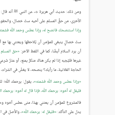
ومن ذلك: حديث أبي هريرة
، عن النبي ﷺ أنه قال:

الأخرى، من حقِّ المسلم على أخيه ستّ خصال، والحقو
وإذا استنصحك فانصح له، وإذا عطس وحمد الله فشمته، 
ستّ خصالٍ ينبغي للمؤمن أن يُلاحظها ويعتني بها مع أخيه
أن يرد السلام أيضًا، كما في اللفظ الآخر:
حق المسلم 
غيرها فليُجبه إذا لم يكن هناك منكرٌ يمنع، أو عذرٌ شر
الحاجة الفلانية، ما رأيك؟ ينصحه، لا يغشّ في الشراء، أ
وإذا عطس وحمد الله فشمته
، يقول: يرحمك الله؛ 
فليقل له أخوه: يرحمك الله، فإذا قال له أخوه: يرحمك الل
فالمشروع للمؤمن أن يعتني بهذا، متى عطس أخوه وحمد 
يدل على التأكد:
فليقل له: يرحمك الله
، والأصل في الأ