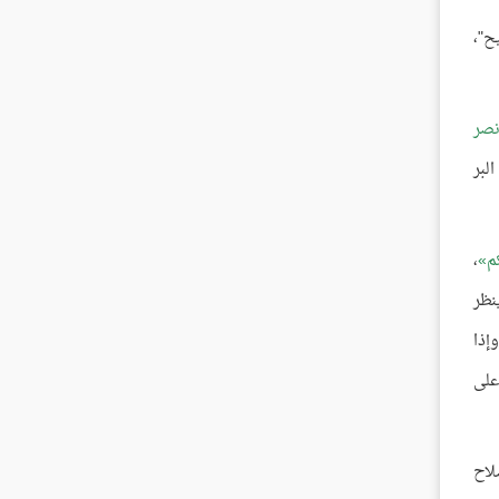
ح"،
نصر
لبر
كم
،
نظر
إذا
على
لاح