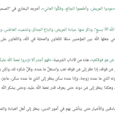
عودوا المريض، وأطعموا الجائع، وفكُّوا العاني
، أخرجه البخاري في "الصحي
 الله ﷺ بسبعٍ"، وذكر منها: عيادة المريض، واتباع الجنائز، وتشميت العاطس، و
علها الله بين المؤمنين سلمًا للتَّعاون والمحبَّة في الله، والتَّعاون على ا
 مَن هو فوقكم
، هذه من الآداب الشرعية،
فهو أجدر ألا تزدروا نعمةَ الله علي
 مَن فوقه، إذا نظر إلى مَن فوقه تعب واستقلَّ ما عنده، وقلَّ شكره لله، ولكن ي
ونه الذي ما عنده زوجة، وإذا عنده سكن ينظر إلى الذي ما عنده سكن، عاجز، و
، وهكذا ينظر إلى مَن دونه حتى يعرف قدر نعمة الله عليه، وحتى يشكر الله 
َادقين والأخيار حتى يتأسَّى بهم في أمور الدين، ينظر إلى أهل العبادة والص