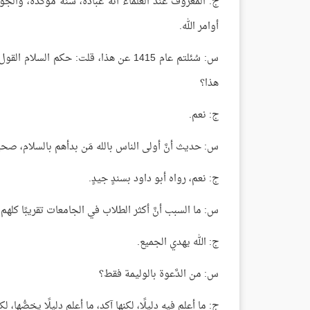
ج: المعروف عند العلماء أنه عبادة، سنة مؤكدة، والجوا
أوامر الله.
س: سُئلتم عام 1415 عن هذا، قلت: حكم
هذا؟
ج: نعم.
س: حديث أنَّ أولى الناس بالله مَن بدأهم بالسلام، صح
ج: نعم، رواه أبو داود بسندٍ جيدٍ.
س: ما السبب أنَّ أكثر الطلاب في الجامعات تقريبًا كلهم 
ج: الله يهدي الجميع.
س: من الدَّعوة بالوليمة فقط؟
ج: ما أعلم فيه دليلًا، لكنها آكد، ما أعلم دليلًا يخصُّها، ل