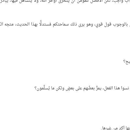
ب واجب، لكن الأفضل للمؤمن أن يتحرَّى أوامر الله، ولا يتساهل فيها، يُبادر 
 السلام القول بالوجوب قول قوي، وهو يرى ذلك سماحتكم مُستدلًّا بهذا الحديث، متجه ال
يح؟
نسوا هذا الفعل، يمرُّ بعضُهم على بعضٍ ولكن ما يُسلِّمون؟
كنها آكد من غيرها.