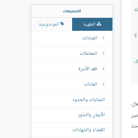
َكَ
التصنيفات
الفقهية
الموضوعية
لَا
العبادات
المعاملات
كَ،
فقه الأسرة
العادات
الجنايات والحدود
ال،
الأيمان والنذور
تين
حثّ
القضاء والشهادات