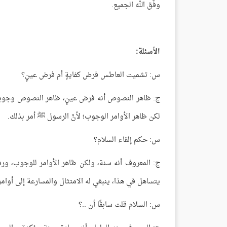
وفَّق الله الجميع.
الأسئلة:
س: تشميت العاطس فرض كفايةٍ أم فرض عينٍ؟
ج: ظاهر النصوص أنه فرض عينٍ، ظاهر النصوص وجوبه عل
لكن ظاهر الأوامر الوجوب؛ لأنَّ الرسول ﷺ أمر بذلك.
س: حكم إلقاء السلام؟
ج: المعروف أنه سنة، ولكن ظاهر الأوامر للوجوب، ورده
يتساهل في هذا، ينبغي له الامتثال والمسارعة إلى أوامر 
س: السلام قلت سابقًا أن ..؟