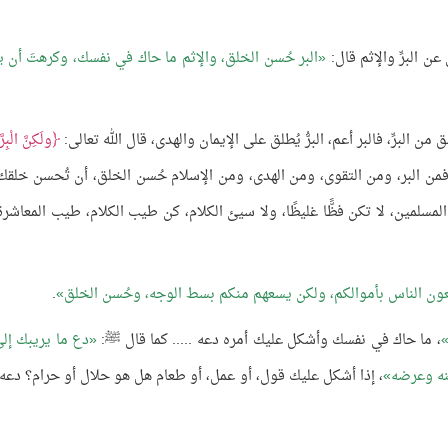
ن البرِّ والإثم قال:
البر حُسن الخلق، والإثم ما حاك في نفسك، وكرهتَ أن ي
 البرِّ، فالبر أعم، البرُّ يُطلق على الإيمان والهدى، قال الله تعالى:
ولَكِنَّ الْبِرّ
ن والتقوى، فمن البر، ومن التقوى، ومن الهدى، ومن الإسلام حُسن الخلق، أن تُحسن خلق
مسلمين، لا تكن فظًّا غليظًا، ولا سيئ الكلام، كن طيب الكلام، طيب المعاشرة
تسعون الناس بأموالكم، ولكن يسعهم منكم بسط الوجه، وحُسن الخلق
.
، ما حاك في نفسك وأشكل عليك أمره دعه ..... كما قال ﷺ:
دع ما يريبك إلى
ينه وعرضه
، إذا أشكل عليك قول، أو عمل، أو طعام هل هو حلال أو حرام؟ دعه