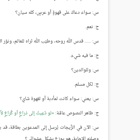
س: سواء دعاك على قهوةٍ أو عرسٍ، كله سيان؟
ج: نعم.
س: ..... قدس الله روحه، وطيّب الله ثراه للعالم، ونوّر 
ج: ما فيه شيء.
س: وللوالدين؟
ج: لكل مسلم.
س: يعني: سواء كانت لمأدبة أو لقهوة شاي؟
ج: ظاهر النصوص عامَّة:
لو دُعِيتُ إلى ذراعٍ أو كُراعٍ ل
س: الآن في الزِّيجات يُرسل إلى المدعوين بطاقة، قد يم
وصلته الإجابة، هو يوزع بشكل عشوائي؟