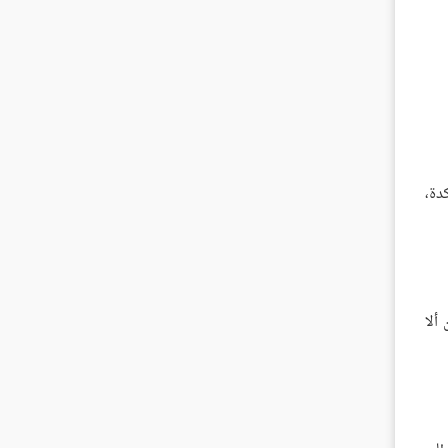
دة،
ألا