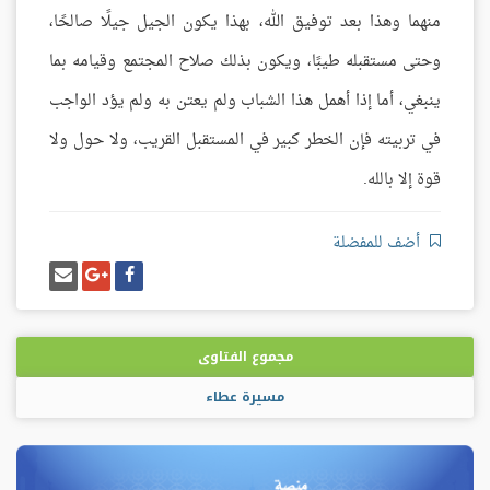
منهما وهذا بعد توفيق الله، بهذا يكون الجيل جيلًا صالحًا،
وحتى مستقبله طيبًا، ويكون بذلك صلاح المجتمع وقيامه بما
ينبغي، أما إذا أهمل هذا الشباب ولم يعتن به ولم يؤد الواجب
في تربيته فإن الخطر كبير في المستقبل القريب، ولا حول ولا
قوة إلا بالله.
أضف للمفضلة
شارك
شارك
إرسل
على
على
إيميل
فيسبوك
غوغل
بلس
مجموع الفتاوى
مسيرة عطاء