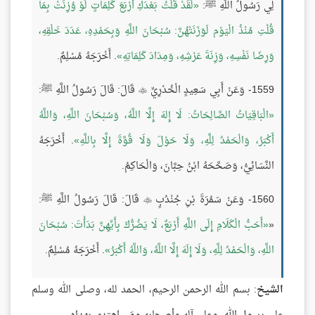
لِي رَسُولُ اللَّهِ ﷺ:
لَقَدْ قُلْتُ بَعْدَكِ أَرْبَعَ كَلِمَاتٍ لَوْ وُزِنَتْ بِمَا
قُلْتِ مُنْذُ الْيَوْم لَوَزَنَتْهُنَّ: سُبْحَانَ اللَّهِ وَبِحَمْدِهِ، عَدَدَ خَلْقِهِ،
وَرِضَا نَفْسِهِ، وَزِنَةَ عَرْشِهِ، وَمِدَادَ كَلِمَاتِهِ
. أَخْرَجَهُ مُسْلِمٌ.
1559- وَعَنْ أَبِي سَعِيدٍ الْخُدْرِيِّ
قَالَ: قَالَ رَسُولُ اللَّهِ ﷺ:

الْبَاقِيَاتُ الصَّالِحَاتُ: لَا إِلهَ إِلَّا اللَّهُ، وَسُبْحَانَ اللَّهِ، وَاللَّهُ
أَكْبَرُ، وَالْحَمْدُ لِلَّهِ، وَلَا حَوْلَ وَلَا قُوَّةَ إِلَّا بِاللَّهِ
. أَخْرَجَهُ
النَّسَائِيُّ، وَصَحَّحَهُ ابْنُ حِبَّانَ، وَالْحَاكِمُ.
1560- وَعَنْ سَمُرَةَ بْنِ جُنْدُبٍ
قَالَ: قَالَ رَسُولُ اللَّهِ ﷺ:

«
أَحَبُّ الْكَلَامِ إِلَى اللَّهِ أَرْبَعٌ، لَا يَضُرُّكَ بِأَيِّهِنَّ بَدَأْتَ: سُبْحَانَ
اللَّهِ، وَالْحَمْدُ لِلَّهِ، وَلَا إِلَهَ إِلَّا اللَّهُ، وَاللَّهُ أَكْبَرُ
. أَخْرَجَهُ مُسْلِمٌ.
الشيخ
: بسم الله الرحمن الرحيم، الحمد لله، وصلى الله وسلم