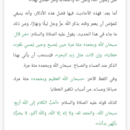
على رسول الله، وعلى آله وأصحابه ومَن اهتدى بهداه.
أما بعد: فهذه الأحاديث فيها فضل هذه الأذكار، وأنه ينبغي
للمؤمن أن يعمر وقته بذكر الله عزَّ وجل ليلًا ونهارًا، ومن ذلك
ما جاء في هذا الحديث: يقول عليه الصلاة والسلام:
مَن قال:
سبحان الله وبحمده مئة مرة حين يُصبح وحين يُمسي غُفرت
خطاياه، وإن كانت مثل زبد البحر
، فيُستحب أن يأتي بهذا
الذكر عند المساء والصباح: سبحان الله وبحمده مئة مرة.
وفي اللفظ الآخر:
سبحان الله العظيم وبحمده
مئة مرة،
صباحًا ومساء، من أسباب تكفير الخطايا.
كذلك قوله عليه الصلاة والسلام:
أحبُّ الكلام إلى الله أربع:
سبحان الله، والحمد لله، ولا إله إلا الله، والله أكبر، لا يضرُّك
بأيِّهن بدأتَ
.