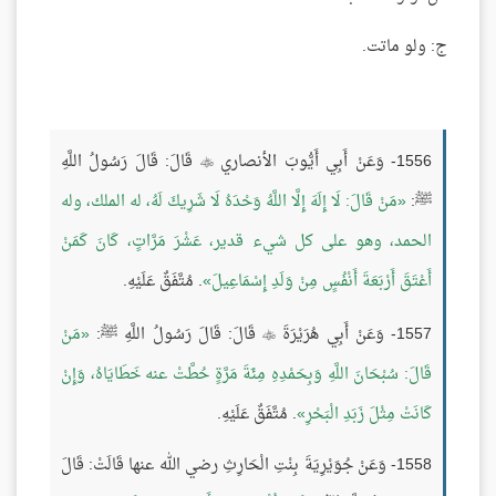
ج: ولو ماتت.
1556- وَعَنْ أَبِي أَيُّوبَ الأنصاري
قَالَ: قَالَ رَسُولُ اللَّهِ

ﷺ:
مَنْ قَالَ: لَا إِلَهَ إِلَّا اللَّهُ وَحْدَهُ لَا شَرِيكَ لَهُ، له الملك، وله
الحمد، وهو على كل شيء قدير، عَشْرَ مَرَّاتٍ، كَانَ كَمَنْ
أَعْتَقَ أَرْبَعَةَ أَنْفُسٍ مِنْ وَلَدِ إِسْمَاعِيلَ
. مُتَّفَقٌ عَلَيْهِ.
1557- وَعَنْ أَبِي هُرَيْرَةَ
قَالَ: قَالَ رَسُولُ اللَّهِ ﷺ:
مَنْ

قَالَ: سُبْحَانَ اللَّهِ وَبِحَمْدِهِ مِئَةَ مَرَّةٍ حُطَّتْ عنه خَطَايَاهُ، وَإِنْ
كَانَتْ مِثْلَ زَبَدِ الْبَحْرِ
. مُتَّفَقٌ عَلَيْهِ.
1558- وَعَنْ جُوَيْرِيَةَ بِنْتِ الْحَارِثِ رضي الله عنها قَالَتْ: قَالَ