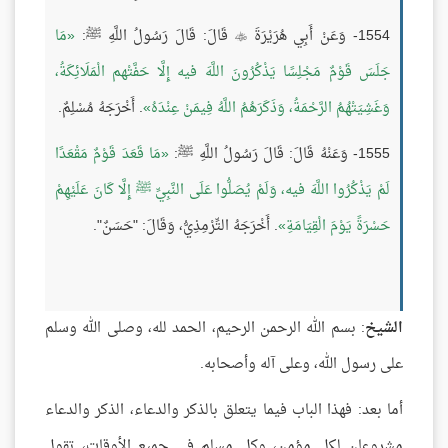
1554- وَعَنْ أَبِي هُرَيْرَةَ
قَالَ: قَالَ رَسُولُ اللَّهِ ﷺ:
مَا

جَلَسَ قَوْمٌ مَجْلِسًا يَذْكُرُونَ اللَّهَ فيه إِلَّا حَفَّتْهم الْمَلَائِكَةُ،
وَغَشِيَتْهُمُ الرَّحْمَةُ، وَذَكَرَهُمُ اللَّهُ فِيمَنْ عِنْدَهُ
. أَخْرَجَهُ مُسْلِمٌ.
1555- وَعَنْهُ قَالَ: قَالَ رَسُولُ اللَّهِ ﷺ:
مَا قَعَدَ قَوْمٌ مَقْعَدًا
لَمْ يَذْكُرُوا اللَّهَ فيه، وَلَمْ يُصَلُّوا عَلَى النَّبِيِّ ﷺ إِلَّا كَانَ عَلَيْهِمْ
حَسْرَةً يَوْمَ الْقِيَامَةِ
. أَخْرَجَهُ التِّرْمِذِيُّ، وَقَالَ: "حَسَنٌ".
الشيخ
: بسم الله الرحمن الرحيم، الحمد لله، وصلى الله وسلم
على رسول الله، وعلى آله وأصحابه.
أما بعد: فهذا الباب فيما يتعلق بالذكر والدعاء، الذكر والدعاء
مشروعان لكل مؤمنٍ، وكل مسلمٍ في جميع الأوقات، تقول