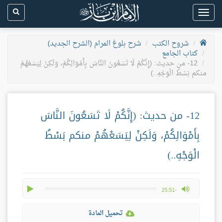
Toggle
navigation
شروح الكتب
شرح بلوغ المرام (الشرح الجديد)
كتاب الجامع
12- من حديث: (إِنَّكُمْ لَا تَسَعُونَ النَّاسَ بِأَمْوَالِكُمْ، وَلَكِنْ لِيَسَعْهُمْ
منكم بَسْطُ الْوَجْهِ..)
12- من حديث: (إِنَّكُمْ لَا تَسَعُونَ النَّاسَ
بِأَمْوَالِكُمْ، وَلَكِنْ لِيَسَعْهُمْ منكم بَسْطُ
الْوَجْهِ..)
play
max volume
-25:51
تحميل المادة