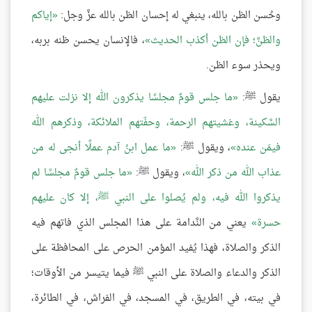
وحُسن الظن بالله، ينبغي له إحسان الظن بالله عزَّ وجل:
إياكم
والظنَّ؛ فإن الظن أكذب الحديث
، فالإنسان يحسن ظنه بربه،
ويحذر سوء الظن.
يقول ﷺ:
ما جلس قومٌ مجلسًا يذكرون الله إلا نزلت عليهم
السَّكينة، وغشيتهم الرحمة، وحفّتهم الملائكة، وذكرهم الله
فيمَن عنده
، ويقول ﷺ:
ما عمل ابنُ آدم عملًا أنجى له من
عذاب الله من ذكر الله
، ويقول ﷺ:
ما جلس قومٌ مجلسًا لم
يذكروا الله فيه، ولم يُصلوا على النبي ﷺ، إلا كان عليهم
حسرة
يعني من النَّدامة على هذا المجلس الذي فاتهم فيه
الذكر والصلاة، فهذا يُفيد المؤمن الحرص على المحافظة على
الذكر والدعاء والصلاة على النبي ﷺ فيما يتيسر من الأوقات؛
في بيته، في الطريق، في المسجد، في الفراش، في الطائرة،