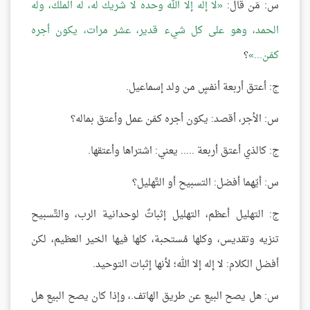
س: مَن قال:
لا إله إلا الله وحده لا شريك له، له الملك، وله
الحمد، وهو على كل شيء قدير، عشر مرات، يكون أجره
كمَن...
؟
ج: أعتق أربعة أنفسٍ من ولد إسماعيل.
س: الأجر، أقصد: يكون أجره كمَن عمل وأعتق بماله؟
ج: كالذي أعتق أربعة ..... يعني: اشتراها وأعتقها.
س: أيّهما أفضل: التسبيح أو التَّهليل؟
ج: التهليل أعظم، التهليل إثباتٌ لوحدانية الرب، والتَّسبيح
تنزيه وتقديس، وكلها مُستحبة، كلها فيها الخير العظيم، لكن
أفضل الكلام: لا إله إلا الله؛ لأنها إثبات التوحيد.
س: هل يصح البيع عن طريق الهاتف.، وإذا كان يصح البيع هل