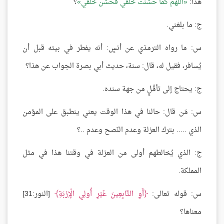
هذا:
اللهم كما حسّنت خلقي فحسّن خلقي
؟
ج: ما بلغني.
س: ما رواه الترمذي عن أنسٍ: أنه يفطر في بيته قبل أن
يُسافر، فقيل له، قال: سنة، حديث أبي بصرة الجواب عن هذا؟
ج: يحتاج إلى تأمُّلٍ من جهة سنده.
س: مَن قال: حالنا في هذا الوقت يعني ينطبق على المؤمن
الذي ..... بترك العزلة وعدم النّصح وعدم ..؟
ج: الذي يُخالطهم أولى من العزلة في وقتنا هذا في مثل
المملكة.
س: قوله تعالى:
أَوِ التَّابِعِينَ غَيْرِ أُولِي الْإِرْبَةِ
[النور:31]
معناها؟