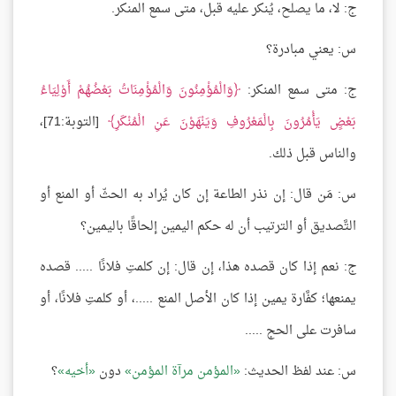
ج: لا، ما يصلح، يُنكر عليه قبل، متى سمع المنكر.
س: يعني مبادرة؟
ج: متى سمع المنكر:
وَالْمُؤْمِنُونَ وَالْمُؤْمِنَاتُ بَعْضُهُمْ أَوْلِيَاءُ
بَعْضٍ يَأْمُرُونَ بِالْمَعْرُوفِ وَيَنْهَوْنَ عَنِ الْمُنْكَرِ
[التوبة:71]،
والناس قبل ذلك.
س: مَن قال: إن نذر الطاعة إن كان يُراد به الحثّ أو المنع أو
التَّصديق أو الترتيب أن له حكم اليمين إلحاقًا باليمين؟
ج: نعم إذا كان قصده هذا، إن قال: إن كلمتِ فلانًا ..... قصده
يمنعها؛ كفَّارة يمين إذا كان الأصل المنع .....، أو كلمتِ فلانًا، أو
سافرت على الحج .....
س: عند لفظ الحديث:
المؤمن مرآة المؤمن
دون
أخيه
؟