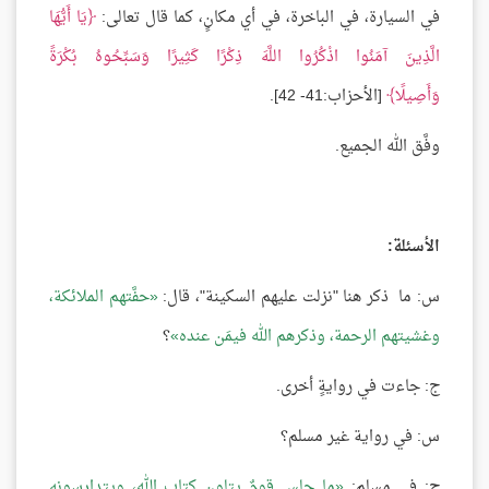
في السيارة، في الباخرة، في أي مكانٍ، كما قال تعالى:
يَا أَيُّهَا
الَّذِينَ آمَنُوا اذْكُرُوا اللَّهَ ذِكْرًا كَثِيرًا وَسَبِّحُوهُ بُكْرَةً
وَأَصِيلًا
[الأحزاب:41- 42].
وفَّق الله الجميع.
الأسئلة:
س: ما ذكر هنا "نزلت عليهم السكينة"، قال:
حفَّتهم الملائكة،
وغشيتهم الرحمة، وذكرهم الله فيمَن عنده
؟
ج: جاءت في روايةٍ أخرى.
س: في رواية غير مسلم؟
ج: في مسلمٍ:
ما جلس قومٌ يتلون كتاب الله، ويتدارسونه