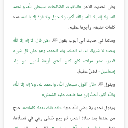
وفي الحديث الآخر:
الباقيات الصَّالحات: سبحان الله، والحمد
لله، ولا إله إلا الله، والله أكبر، ولا حول ولا قوة إلا بالله
، هذه
كلمات خفيفة، وأجرها عظيم.
وهكذا في حديث أبي أيوب يقول ﷺ:
مَن قال: لا إله إلا الله
وحده لا شريكَ له، له الملك، وله الحمد، وهو على كل شيء
قدير، عشر مرات، كان كمَن أعتق أربعة أنفسٍ من ولد
إسماعيل
فضلٌ عظيمٌ.
ويقول ﷺ:
لأن أقول: سبحان الله، والحمد لله، ولا إله إلا الله،
والله أكبر، أحبُّ إليَّ مما طلعت عليه الشمسُ
.
ويقول لجويرية رضي الله عنها:
لقد قلتُ بعدك كلمات
، خرج
من عندها بعد صلاة الفجر، ثم رجع ضُحًى وهي في مُصلَّاها،