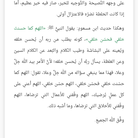
على وجهه النَّصيحة والتَّوجيه للخير، صار فيه خير عظيم، أما
إذا كانت الخلطة تضرّه فالاعتزال أولى.
وهكذا حديث ابن مسعودٍ: يقول النبيُّ ﷺ:
اللهم كما حسنتَ
خلقي فحسّن خلقي
، كونه يطلب من ربه أن يُحسن خلقه
ويُعينه على البشاشة وطيب الكلام والبُعد عن الكلام السيئ
وعن الغلظة، يسأل ربَّه أن يُحسن خلقه؛ لأنَّ الأمر بيد الله جلَّ
وعلا، فهذا مما ينبغي سؤاله من الله جلَّ وعلا، تقول: اللهم كما
حسّنت خلقي فحسّن خلقي، اللهم حسّن خلقي، اللهم أعني على
كل عملٍ يُرضيك، اللهم وفّقني للأعمال التي ترضاها، اللهم
وفّقني للأخلاق التي ترضاها، وما أشبه ذلك.
وفَّق الله الجميع.