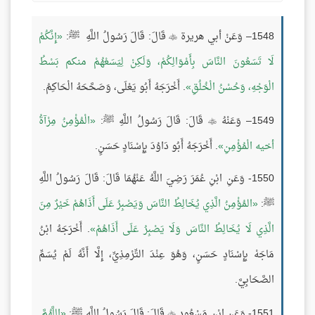
1548– وَعَنْ أبي هريرة
قَالَ: قَالَ رَسُولُ اللَّهِ ﷺ:
إِنَّكُمْ

لَا تَسَعُونَ النَّاسَ بِأَمْوَالِكُمْ، وَلَكِنْ لِيَسَعْهُمْ منكم بَسْطُ
الْوَجْهِ، وَحُسْنُ الْخُلُقِ
. أَخْرَجَهُ أَبُو يَعْلَى، وَصَحَّحَهُ الْحَاكِمُ.
1549– وَعَنْهُ
قَالَ: قَالَ رَسُولُ اللَّهِ ﷺ:
الْمُؤْمِنُ مِرْآةُ

أخيه الْمُؤْمِنِ
. أَخْرَجَهُ أَبُو دَاوُدَ بِإِسْنَادٍ حَسَنٍ.
1550- وَعَنِ ابْنِ عُمَرَ رَضِيَ اللَّهُ عَنْهُمَا قَالَ: قَالَ رَسُولُ اللَّهِ
ﷺ:
المُؤْمِنُ الَّذِي يُخَالِطُ النَّاسَ وَيَصْبِرُ عَلَى أَذَاهُمْ خَيْرٌ مِنَ
الَّذِي لَا يُخَالِطُ النَّاسَ وَلَا يَصْبِرُ عَلَى أَذَاهُمْ
. أَخْرَجَهُ ابْنُ
مَاجَهْ بِإِسْنَادٍ حَسَنٍ، وَهُوَ عِنْدَ التِّرْمِذِيِّ، إِلَّا أَنَّهُ لَمْ يُسَمِّ
الصَّحَابِيَّ.
1551- وَعَنِ ابْنِ مَسْعُودٍ
قَالَ: قَالَ رَسُولُ اللَّهِ ﷺ:
اللَّهُمَّ
