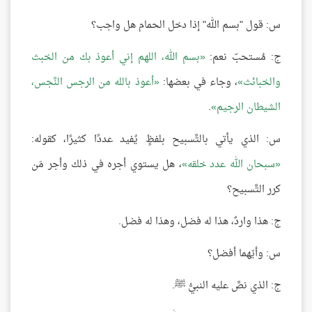
س: قول "بسم الله" إذا دخل الحمام هل واجب؟
ج: مُستحبّ نعم:
بسم الله، اللهم إني أعوذ بك من الخبث
والخبائث
، وجاء في بعضها:
أعوذ بالله من الرجس النَّجس،
الشيطان الرجيم
.
س: الذي يأتي بالتَّسبيح بلفظٍ يُفيد عددًا كثيرًا، كقوله:
سبحان الله عدد خلقه
، هل يستوي أجره في ذلك وأجر مَن
كرر التَّسبيح؟
ج: هذا واردٌ، هذا له فضل، وهذا له فضل.
س: وأيّهما أفضل؟
ج: الذي نصَّ عليه النبيُّ ﷺ.