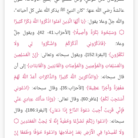
عائشةُ رضي الله عنها: "كان النبيُّ ﷺ يذكر الله على كل أحيانه"،
والله جلَّ وعلا يقول:
يَا أَيُّهَا الَّذِينَ آمَنُوا اذْكُرُوا اللَّهَ ذِكْرًا كَثِيرًا
۝
وَسَبِّحُوهُ بُكْرَةً وَأَصِيلًا
[الأحزاب:41- 42]، ويقول جلَّ
وعلا:
فَاذْكُرُونِي أَذْكُرْكُمْ وَاشْكُرُوا لِي وَلَا
تَكْفُرُونِ
[البقرة:152]، ويقول سبحانه وتعالى:
إِنَّ الْمُسْلِمِينَ
وَالْمُسْلِمَاتِ وَالْمُؤْمِنِينَ وَالْمُؤْمِنَاتِ وَالْقَانِتِينَ وَالْقَانِتَاتِ
إلى أن
قال سبحانه:
وَالذَّاكِرِينَ اللَّهَ كَثِيرًا وَالذَّاكِرَاتِ أَعَدَّ اللَّهُ لَهُمْ
مَغْفِرَةً وَأَجْرًا عَظِيمًا
[الأحزاب:35]، وقال سبحانه:
ادْعُونِي
أَسْتَجِبْ لَكُمْ
[غافر:60]، وقال تعالى:
وَإِذَا سَأَلَكَ عِبَادِي عَنِّي
فَإِنِّي قَرِيبٌ أُجِيبُ دَعْوَةَ الدَّاعِ إِذَا دَعَانِ
[البقرة:186]، وقال
سبحانه:
ادْعُوا رَبَّكُمْ تَضَرُّعًا وَخُفْيَةً إِنَّهُ لَا يُحِبُّ الْمُعْتَدِينَ
۝
وَلَا تُفْسِدُوا فِي الْأَرْضِ بَعْدَ إِصْلَاحِهَا وَادْعُوهُ خَوْفًا وَطَمَعًا إِنَّ