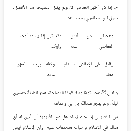
ج: إذا كان أظهر المعاصي لا، ولم يقبل النصيحة هذا الأفضل،
يقول ابن عبدالقوي رحمه الله:
وهجران من أبدى
وقد قيل إذا يردعه أوجب
المعاصي سنة
وأوكد
وقيل على الإطلاق ما دام
ولاقه بوجه مكفهر
معلنا
مربد
والنبي ﷺ هجر قومًا وترك قومًا للمصلحة، هجر الثلاثةَ خمسين
ليلةً، ولم يهجر عبدالله بن أبي وجماعة.
س: النَّصراني إذا جاء يُسلم هل من الضَّرورة أن نُبين له أنَّ
هناك في الإسلام واجبات متحتمات عليه، وأن الإسلام ليس