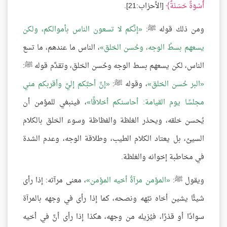
أُسْوَةٌ حَسَنَةٌ
[الأحزاب:21].
ومن ذلك قوله ﷺ:
إنَّكم لا تسعون الناس بأموالكم، ولكن
يسعهم بسطُ الوجه، وحُسن الخلق
، الناس ما عندهم، ما تسع
الناس، لكن يسعهم بسط الوجه وحُسن الخلق، وتقدَّم قوله ﷺ:
البر حُسن الخلق
، وقوله ﷺ:
إنَّ أحبَّكم إليَّ وأقربكم مني
مجلسًا يوم القيامة: أحاسنكم أخلاقًا
، فينبغي للمؤمن أن
يُحسن خلقه، ويحذر الغلظة والفظاظة وسوء الخلق بالكلام
السيئ، بل يعتاد الكلام الطيب، وطلاقة الوجه، وعدم الشدة
في مخاطبة إخوانه والغلظة.
ويقول ﷺ:
المؤمن مرآةُ أخيه المؤمن
، معنى مرآته: إذا رأى
شيئًا يشين أخاه نبَّهه ونصحه، كما إذا رأى في وجهه بالمرآة
سوادًا أو قذرًا، فيُزيله من وجهه، هكذا إذا رأى أنَّ في أخيه