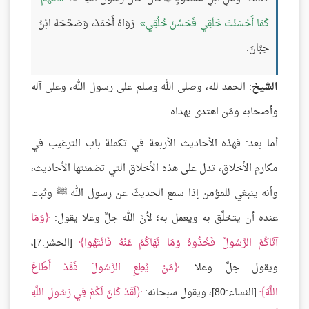
كَمَا أَحْسَنْتَ خَلْقِي فَحَسِّنْ خُلُقِي
. رَوَاهُ أَحْمَدُ، وَصَحَّحَهُ ابْنُ
حِبَّانَ.
الشيخ
: الحمد لله، وصلى الله وسلم على رسول الله، وعلى آله
وأصحابه ومَن اهتدى بهداه.
أما بعد: فهذه الأحاديث الأربعة في تكملة باب الترغيب في
مكارم الأخلاق، تدل على هذه الأخلاق التي تضمنتها الأحاديث،
وأنه ينبغي للمؤمن إذا سمع الحديثَ عن رسول الله ﷺ وثبت
عنده أن يتخلَّق به ويعمل به؛ لأنَّ الله جلَّ وعلا يقول:
وَمَا
آتَاكُمُ الرَّسُولُ فَخُذُوهُ وَمَا نَهَاكُمْ عَنْهُ فَانْتَهُوا
[الحشر:7]
،
ويقول جلَّ وعلا:
مَنْ يُطِعِ الرَّسُولَ فَقَدْ أَطَاعَ
اللَّهَ
[النساء:80]، ويقول سبحانه:
لَقَدْ كَانَ لَكُمْ فِي رَسُولِ اللَّهِ