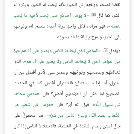
نقصًا نصحه ووجَّهه إلى الخير؛ لأنه يُحب له الخير، ويكره له
الشر، كما قال ﷺ:
لا يؤمن أحدكم حتى يُحب لأخيه ما يُحب
لنفسه
، فهو مرآته، فكل واحدٍ مرآة أخيه؛ ينصح له، ويُوجهه
إلى الخير، ويفرح بإزالة ما قد يسوؤه.
ويقول ﷺ:
المؤمن الذي يُخالط الناس ويصبر على أذاهم خيرٌ
من المؤمن الذي لا يُخالط الناس ولا يصبر على أذاهم
، الذي
يُخالطهم وينصحهم ويُوجِّههم ويصبر على الأذى أفضل من أن
يعتزل، أما إذا ما استطاع فالاعتزال أفضل، كما في الحديث
الصحيح لما سُئل: أي المؤمنين أفضل؟ قال:
مؤمن مجاهد
في سبيل الله
، قيل: ثم أي؟ قال:
مؤمن في شعبٍ من
الشِّعاب يعبد الله، ويدع الناس من شرِّه
، هذا محمولٌ على
حال الفتن وعدم الفائدة في الخلطة، فالاختلاط الناس إذا كان