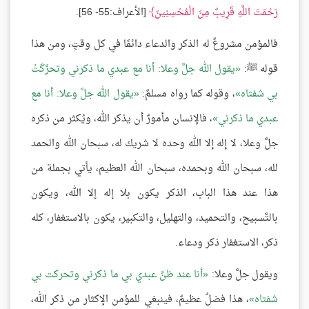
رَحْمَتَ اللَّهِ قَرِيبٌ مِنَ الْمُحْسِنِينَ
[الأعراف:55- 56].
فالمؤمن مشروعٌ له الذكر والدعاء دائمًا في كل وقتٍ، ومن هذا
قوله ﷺ:
يقول الله جلَّ وعلا: أنا مع عبدي ما ذكرني وتحرَّكَتْ
بي شفتاه
، وقوله كما رواه مسلمٌ:
يقول الله جلَّ وعلا: أنا مع
عبدي ما ذكرني
، فالإنسان مأمورٌ أن يذكر الله، ويُكثر من ذكره
جلَّ وعلا، لا إله إلا الله وحده لا شريك له، سبحان الله والحمد
لله، سبحان الله وبحمده، سبحان الله العظيم، يأتي بجملة من
هذا عند هذا الباب، الذكر يكون بلا إله إلا الله، ويكون
بالتَّسبيح، والتحميد، والتهليل، والتكبير، يكون بالاستغفار، كله
ذكر، الاستغفار ذكر ودعاء.
ويقول جلَّ وعلا:
أنا عند ظنِّ عبدي بي ما ذكرني وتحركت بي
شفتاه
، هذا فضلٌ عظيمٌ، فينبغي للمؤمن الإكثار من ذكر الله،