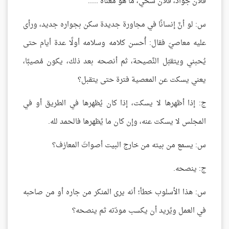
فلان جواد، فلان سخي، ما هو معناه .....
س: لو أنَّ إنسانًا في مجاورة جديدة سكن بجواره جديد، ورأى
عليه معاصيَ فقال: أُحسن كلامه وسلامه أولًا عدة أيام حتى
يُحبني ويتقبّل النَّصيحة، ثم أنصحه بعد ذلك، يكون مُصيبًا،
يعني يسكت عن المعصية فترة حتى يتقبل؟
ج: إذا أظهرها لا يسكت، إذا كان يُظهرها في الطريق أو في
المجلس لا يسكت عنه، وإن كان ما يُظهرها فالحمد لله.
س: يسمع من بيته من خارج البيت أصواتَ المعازف؟
ج: ينصحه.
س: هذا الأسلوب خطأ؛ أنه يرى المنكر من جاره أو من صاحبه
في العمل ويُريد أن يكسب مودّته ثم ينصحه؟