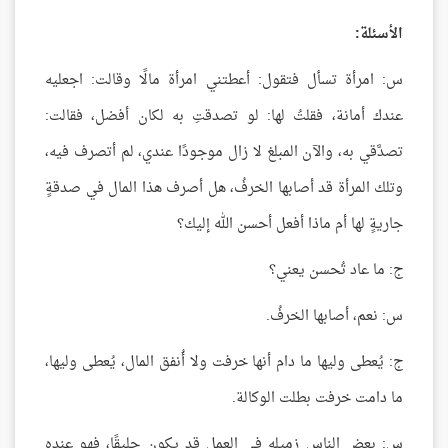
الأسئلة:
س: امرأة تسأل فتقول: أعطتني امرأة مالًا وقالت: اجعليه
عندك أمانة، فقلتُ لها: لو تصدقتِ به لكان أفضل، فقالت:
تصدَّقي به، والآن المبلغ لا زال موجودًا عندي، لم أتصرف فيه،
وتلك المرأة قد أصابها الخرفُ، هل أصرف هذا المال في صدقةٍ
جاريةٍ لها أم ماذا أفعل أحسن الله إليك؟
ج: ما عاد تُحسن يعني؟
س: نعم، أصابها الخرفُ.
ج: يُعطى وليها ما دام أنها خرفت ولا أُنفق المال، يُعطى وليها،
ما دامت خرفت بطلت الوكالة.
س: بعض الناس زميله في العمل قد يكون حليقًا، فهو عنده