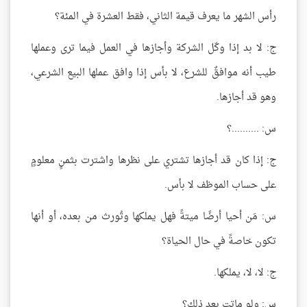
رأس الشهر ما يعرف قيمة الثاني، فقط العشرة في المئة؟
ج: لا بد إذا وكّل الشركة وأجازها في العمل فيما ترى وعملها
طيب أنه موافقٌ للشرع، لا بأس إذا وافق عملها البيع الشرعي،
وهو قد أجازها.
س: ..........؟
ج: إذا كان قد أجازها تشتري على نظرها واشترت بثمنٍ معلومٍ
على حساب الموظف لا بأس.
س: مَن أحيا أرضًا ميتةً فهل يملكها وتُورث من بعده، أو أنها
تكون خاصةً في حال الحياة؟
ج: لا، لا، يملكها.
س: ولو ماتت بعد ذلك؟