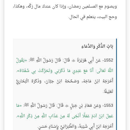
ويصوم مع المسلمين رمضان، وإذا كان عندك مال زكِّه، وهكذا،
وحج البيت، يتعلم في الحال.
بَابُ الذِّكْرِ وَالدُّعَاءِ
1552- عَنْ أَبِي هُرَيْرَةَ
قَالَ: قَالَ رَسُولُ اللَّهِ ﷺ:
يَقُولُ

اللَّهُ تَعَالَى: أَنَا مَعَ عَبْدِي مَا ذَكَرَنِي وَتَحَرَّكَتْ بِي شَفَتَاهُ
.
أَخْرَجَهُ ابْنُ مَاجَهْ، وَصَحَّحَهُ ابْنُ حِبَّانَ، وَذَكَرَهُ الْبُخَارِيُّ
تَعْلِيقًا.
1553- وَعَنْ مُعَاذِ بْنِ جَبَلٍ
قَالَ: قَالَ رَسُولُ اللَّهِ ﷺ:
مَا

عَمِلَ ابْنُ آدَمَ عَمَلًا أَنْجَى لَهُ مِنْ عَذَابِ اللَّهِ مِنْ ذِكْرِ اللَّهِ
.
أَخْرَجَهُ ابْنُ أَبِي شَيْبَةَ، وَالطَّبَرَانِيُّ بِإِسْنَادٍ حَسَنٍ.