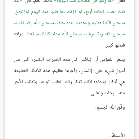
فقال:
ما زِلْتِ في مُصلَّاكِ منذ اليوم؟
قالت: نعم، قال:
لقد
قلتُ بعدك كلمات أربع، لو وُزنت بما قلتِ منذ اليوم لوزنتهنَّ:
سبحان الله العظيم وبحمده، عدد خلقه، سبحان الله رضا نفسه،
سبحان الله زنة عرشه، سبحان الله مداد كلماته
، ثلاث مرات
فضلها كبير.
ينبغي للمؤمن أن يُنافس في هذه الخيرات الكثيرة التي هي
أسهل شيء على الإنسان، وأجرها عظيم، هذه الأذكار العظيمة
هي أذكار ودعاء؛ لأنك تذكر ربَّك، تطلب ثوابه، وتطلب الأجر
منه سبحانه وتعالى.
وفَّق الله الجميع.
الأسئلة: