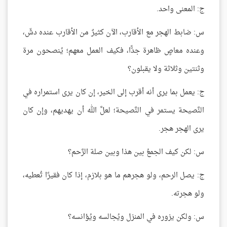
ج: المعنى واحد.
س: ضابط الهجر مع الأقارب، الآن كثيرٌ من الأقارب عنده دشّ،
وعنده معاصٍ ظاهرة جدًّا، فكيف العمل معهم؛ يُنصحون مرة
وثنتين وثلاثة ولا يقبلون؟
ج: يعمل بما يرى أنه أقرب إلى الخير، إن كان يرى استمراره في
النَّصيحة يستمر في النَّصيحة؛ لعلَّ الله أن يهديهم، وإن كان
يرى الهجر هجر.
س: لكن كيف الجمعُ بين هذا وبين صلة الرَّحم؟
ج: يصل الرحم، ولو هجرهم ما هو بلازم، إذا كان فقيرًا تُعطيه،
ولو هجرته.
س: ولكن يزوره في المنزل ويُجالسه ويُؤانسه؟