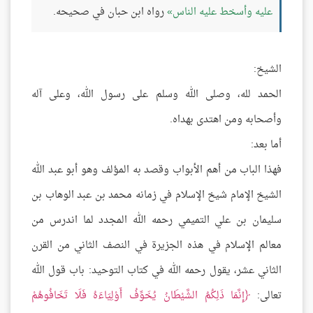
عليه وأسخط عليه الناس
رواه ابن حبان في صحيحه.
الشيخ:
الحمد لله، وصلى الله وسلم على رسول الله، وعلى آله
وأصحابه ومن اهتدى بهداه.
أما بعد:
فهذا الباب من أهم الأبواب وقصد به المؤلف وهو أبو عبد الله
الشيخ الإمام شيخ الإسلام في زمانه محمد بن عبد الوهاب بن
سليمان بن علي التميمي رحمه الله المجدد لما اندرس من
معالم الإسلام في هذه الجزيرة في النصف الثاني من القرن
الثاني عشر، يقول رحمه الله في كتاب التوحيد: باب قول الله
تعالى:
إِنَّمَا ذَلِكُمُ الشَّيْطَانُ يُخَوِّفُ أَوْلِيَاءَهُ فَلَا تَخَافُوهُمْ