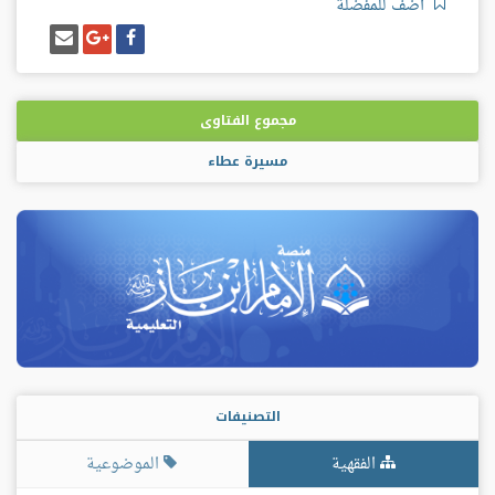
أضف للمفضلة
شارك
شارك
إرسل
على
على
إيميل
فيسبوك
غوغل
بلس
مجموع الفتاوى
مسيرة عطاء
التصنيفات
الفقهية
الموضوعية