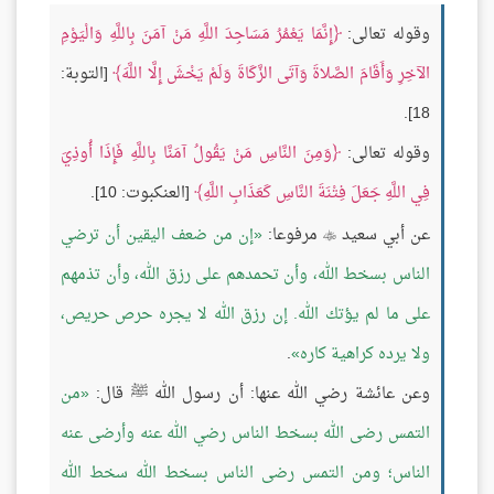
وقوله تعالى:
إِنَّمَا يَعْمُرُ مَسَاجِدَ اللَّهِ مَنْ آمَنَ بِاللَّهِ وَالْيَوْمِ
الآخِرِ وَأَقَامَ الصَّلاةَ وَآتَى الزَّكَاةَ وَلَمْ يَخْشَ إِلَّا اللَّهَ
[التوبة:
18].
وقوله تعالى:
وَمِنَ النَّاسِ مَنْ يَقُولُ آمَنَّا بِاللَّهِ فَإِذَا أُوذِيَ
فِي اللَّهِ جَعَلَ فِتْنَةَ النَّاسِ كَعَذَابِ اللَّهِ
[العنكبوت: 10].
عن أبي سعيد
مرفوعا:
إن من ضعف اليقين أن ترضي

الناس بسخط الله، وأن تحمدهم على رزق الله، وأن تذمهم
على ما لم يؤتك الله. إن رزق الله لا يجره حرص حريص،
ولا يرده كراهية كاره
.
وعن عائشة رضي الله عنها: أن رسول الله ﷺ قال:
من
التمس رضى الله بسخط الناس رضي الله عنه وأرضى عنه
الناس؛ ومن التمس رضى الناس بسخط الله سخط الله