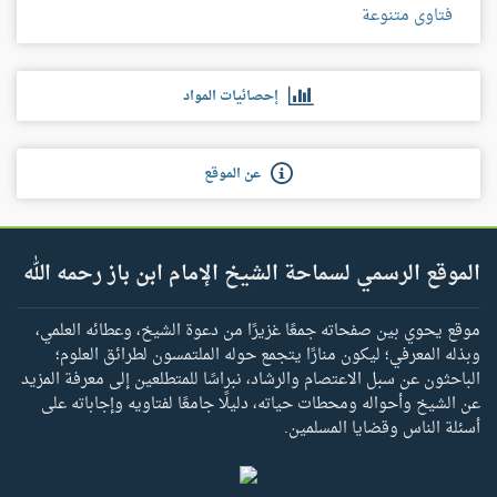
فتاوى متنوعة
إحصائيات المواد
عن الموقع
الموقع الرسمي لسماحة الشيخ الإمام ابن باز رحمه الله
موقع يحوي بين صفحاته جمعًا غزيرًا من دعوة الشيخ، وعطائه العلمي،
وبذله المعرفي؛ ليكون منارًا يتجمع حوله الملتمسون لطرائق العلوم؛
الباحثون عن سبل الاعتصام والرشاد، نبراسًا للمتطلعين إلى معرفة المزيد
عن الشيخ وأحواله ومحطات حياته، دليلًا جامعًا لفتاويه وإجاباته على
أسئلة الناس وقضايا المسلمين.