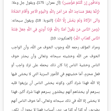
وَخَافُونِ إِنْ كُنْتُمْ مُؤْمِنِينَ
[آل عمران: 175]، ويقول جل وعلا:
إِنَّمَا يَعْمُرُ مَسَاجِدَ اللَّهِ مَنْ آمَنَ بِاللَّهِ وَالْيَوْمِ الْآخِرِ وَأَقَامَ الصَّلَاةَ
وَآتَى الزَّكَاةَ وَلَمْ يَخْشَ إِلَّا اللَّهَ
[التوبة: 18]، ويقول سبحانه:
وَمِنَ النَّاسِ مَنْ يَقُولُ آمَنَّا بِاللَّهِ فَإِذَا أُوذِيَ فِي اللَّهِ جَعَلَ فِتْنَةَ
النَّاسِ كَعَذَابِ اللَّهِ
[العنكبوت: 10].
ومراد المؤلف رحمه الله وجوب الخوف من الله، وأن الواجب
الخوف من الله وخشيته سبحانه وتعالى وأن يحذر خوف
الناس وخشية الناس إذا كان ذلك يحمله على ترك واجب أو
فعل محرم، أما خشيتهم في الأمور السرية التي لا يخشى فيها
إلا الله فهذا شرك أكبر، وكونه يخشى الناس أن يزيغوا قلبه
بسرهم أو يخشاهم أنهم يبطشون بسرهم فهذا شرك أكبر، فهذا
لا يخشى إلا الله في ذلك سبحانه وتعالى، أما خوف الناس أنهم
يضربون أو كذا أو كذا من دون أسباب؛ فهذا لا يجوز أن تكون