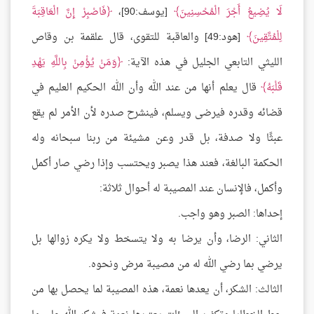
لَا يُضِيعُ أَجْرَ الْمُحْسِنِينَ
[يوسف:90]،
فَاصْبِرْ إِنَّ الْعَاقِبَةَ
لِلْمُتَّقِينَ
[هود:49] والعاقبة للتقوى، قال علقمة بن وقاص
الليثي التابعي الجليل في هذه الآية:
وَمَنْ يُؤْمِنْ بِاللَّهِ يَهْدِ
قَلْبَهُ
قال يعلم أنها من عند الله وأن الله الحكيم العليم في
قضائه وقدره فيرضى ويسلم، فينشرح صدره لأن الأمر لم يقع
عبثًا ولا صدفة، بل قدر وعن مشيئة من ربنا سبحانه وله
الحكمة البالغة، فعند هذا يصبر ويحتسب وإذا رضي صار أكمل
وأكمل، فالإنسان عند المصيبة له أحوال ثلاثة:
إحداها: الصبر وهو واجب.
الثاني: الرضا، وأن يرضا به ولا يتسخط ولا يكره زوالها بل
يرضي بما رضي الله له من مصيبة مرض ونحوه.
الثالث: الشكر، أن يعدها نعمة، هذه المصيبة لما يحصل بها من