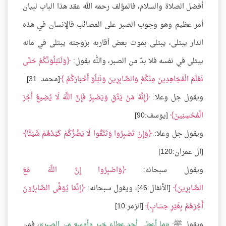
أفضل الصلاة والسلام، فالمؤلف رحمه الله عقد هذا الباب لبيان
أمر عظيم وهو وجوب الصبر على المصائب فالإنسان في هذه
الدار يبتلى، يبتلى بموت بعض أقاربه بزوجته يبتلى في ماله
يبتلى في نفسه فلا بدّ من الصبر، والله يقول:
وَلَنَبْلُوَنَّكُمْ حَتَّى
نَعْلَمَ الْمُجَاهِدِينَ مِنْكُمْ وَالصَّابِرِينَ وَنَبْلُوَ أَخْبَارَكُمْ
[محمد: 31]
ويقول جل وعلا:
إِنَّهُ مَنْ يَتَّقِ وَيَصْبِرْ فَإِنَّ اللَّهَ لَا يُضِيعُ أَجْرَ
الْمُحْسِنِينَ
[يوسف:90]
ويقول جل وعلا:
وَإِنْ تَصْبِرُوا وَتَتَّقُوا لَا يَضُرُّكُمْ كَيْدُهُمْ شَيْئًا
[آل عمران:120]
ويقول سبحانه:
وَاصْبِرُوا إِنَّ اللَّهَ مَعَ
الصَّابِرِينَ
[الأنفال:46]، ويقول سبحانه:
إِنَّمَا يُوَفَّى الصَّابِرُونَ
أَجْرَهُمْ بِغَيْرِ حِسَابٍ
[الزمر:10]
ويقول ﷺ:
ما أعطي أحد عطاء خير وأوسع من الصبر
، فمن