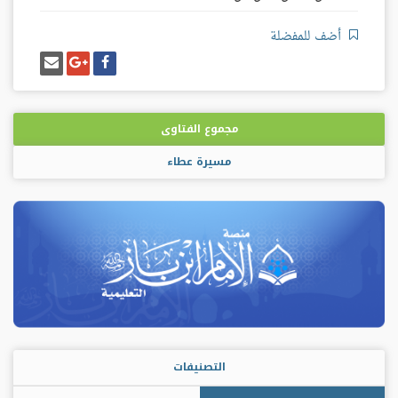
أضف للمفضلة
شارك
شارك
إرسل
على
على
إيميل
فيسبوك
غوغل
بلس
مجموع الفتاوى
مسيرة عطاء
التصنيفات