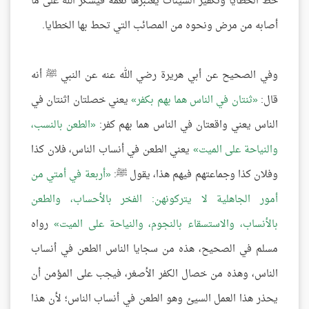
حط الخطايا وتكفير السيئات يعتبرها نعمة فيشكر الله على ما
أصابه من مرض ونحوه من المصائب التي تحط بها الخطايا.
وفي الصحيح عن أبي هريرة رضي الله عنه عن النبي ﷺ أنه
قال:
ثنتان في الناس هما بهم بكفر
يعني خصلتان اثنتان في
الناس يعني واقعتان في الناس هما بهم كفر:
الطعن بالنسب،
والنياحة على الميت
يعني الطعن في أنساب الناس، فلان كذا
وفلان كذا وجماعتهم فيهم هذا، يقول ﷺ:
أربعة في أمتي من
أمور الجاهلية لا يتركونهن: الفخر بالأحساب، والطعن
بالأنساب، والاستسقاء بالنجوم، والنياحة على الميت
رواه
مسلم في الصحيح، هذه من سجايا الناس الطعن في أنساب
الناس، وهذه من خصال الكفر الأصغر، فيجب على المؤمن أن
يحذر هذا العمل السيئ وهو الطعن في أنساب الناس؛ لأن هذا