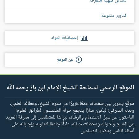
مسائل فقهية متفرقة
فتاوى متنوعة
إحصائيات المواد
عن الموقع
الموقع الرسمي لسماحة الشيخ الإمام ابن باز رحمه الله
موقع يحوي بين صفحاته جمعًا غزيرًا من دعوة الشيخ، وعطائه العلمي،
وبذله المعرفي؛ ليكون منارًا يتجمع حوله الملتمسون لطرائق العلوم؛
الباحثون عن سبل الاعتصام والرشاد، نبراسًا للمتطلعين إلى معرفة المزيد
عن الشيخ وأحواله ومحطات حياته، دليلًا جامعًا لفتاويه وإجاباته على
أسئلة الناس وقضايا المسلمين.