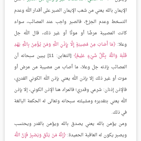
الإيمان بالله يعني من شعب الإيمان الصبر على أقدار الله وعدم
التسخط وعدم الجزع، فالصبر واجب عند المصائب، سواء
كانت المصيبة مرضًا أو موتًا أو غير ذلك، قال الله جل
وعلا:
مَا أَصَابَ مِنْ مُصِيبَةٍ إِلَّا بِإِذْنِ اللَّهِ وَمَنْ يُؤْمِنْ بِاللَّهِ يَهْدِ
قَلْبَهُ وَاللَّهُ بِكُلِّ شَيْءٍ عَلِيمٌ
[التغابن: 11] يبين سبحانه أن
المصائب بإذنه جل وعلا، ما أصاب من مصيبة من مرض أو
موت أو غير ذلك إلا بإذن الله يعني بإذن الله الكوني القدري،
فالإذن إذنان: شرعي وقدري؛ فالمراد هنا الإذن الكوني، إلا بإذن
الله يعني بتقديره ومشيئته سبحانه وتعالى له الحكمة البالغة
في ذلك.
ومن يؤمن بالله يعني يصدق بالله ويؤمن بالقدر ويحتسب
ويصبر يكون له العاقبة الحميدة:
إِنَّهُ مَنْ يَتَّقِ وَيَصْبِرْ فَإِنَّ اللَّهَ