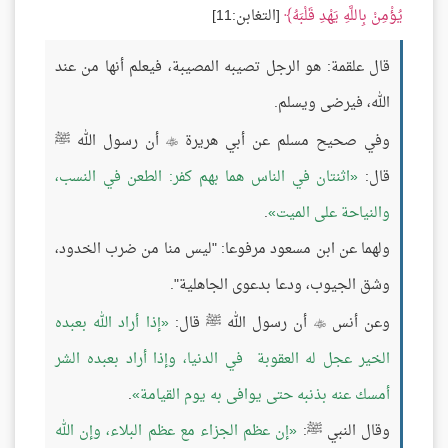
يُؤْمِنْ بِاللَّهِ يَهْدِ قَلْبَهُ
[التغابن:11]
قال علقمة: هو الرجل تصيبه المصيبة، فيعلم أنها من عند
الله، فيرضى ويسلم.
وفي صحيح مسلم عن أبي هريرة
أن رسول الله ﷺ

قال:
اثنتان في الناس هما بهم كفر: الطعن في النسب،
والنياحة على الميت
.
ولهما عن ابن مسعود مرفوعا: "ليس منا من ضرب الخدود،
وشق الجيوب، ودعا بدعوى الجاهلية".
وعن أنس
أن رسول الله ﷺ قال:
إذا أراد الله بعبده

الخير عجل له العقوبة في الدنيا، وإذا أراد بعبده الشر
أمسك عنه بذنبه حتى يوافى به يوم القيامة
.
وقال النبي ﷺ:
إن عظم الجزاء مع عظم البلاء، وإن الله