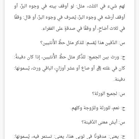
لهم شيء في الثلث، مثل: لو أوقف بيته في وجوه البرِّ، أو
أوقف أرضَه في وجوه البرِّ، يُصرف في وجوه البرِّ، أو قال: وقفًا
في ثلاث أضاحٍ، أو وقفًا في صدقةٍ على الفقراء.
س: الدَّفين هذا يُقسم: للذكر مثل حظِّ الأُنثيين؟
ج: ورث بين الجميع: للذَّكر مثل حظِّ الأُنثيين، إذا كان دفينةً:
كان في غلته ريال أو صاع أو عشر أوزانٍ، الباقي ورث، يُسمونها:
دفينة.
س: لجميع الورثة؟
ج: نعم، للورثة وللزوجة وكلهم.
س: أيش معنى الدَّفينة؟
ج: يعني: مدفونًا في ثوبي هذا، يعني: تستمر فيه، يُسمونها: