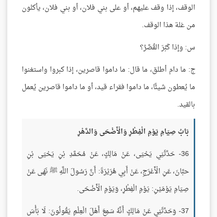
الوقف، إذا وقف عليهم، أو على بني فلان، أو بني فلان، يأكلون
من غلة هذا الوقف.
س: وإذا كَبُرَ القُصَّرُ؟
ج: ما دام أطلق، ما قال: ما داموا قاصرين، إذا كبروا واستغنوا
ما يُعطون شيئًا، ما داموا فقراء قيد، أو ما داموا قاصرين يُعمل
بالقيد.
بَابُ صِيَامِ يَوْمِ الْفِطْرِ وَالْأَضْحَى وَالدَّهْرِ
36- حَدَّثَنِي يَحْيَى، عَنْ مَالِكٍ، عَنْ مُحَمَّدِ بْنِ يَحْيَى بْنِ
حبَّانَ، عَنِ الْأَعْرَجِ، عَنْ أَبِي هُرَيْرَةَ: أَنَّ رَسُولَ اللَّهِ ﷺ نَهَى عَنْ
صِيَامِ يَوْمَيْنِ: يَوْمِ الْفِطْرِ، وَيَوْمِ الْأَضْحَى.
37- وَحَدَّثَنِي عَنْ مَالِكٍ أَنَّهُ سَمِعَ أَهْلَ الْعِلْمِ يَقُولُونَ: لَا بَأْسَ