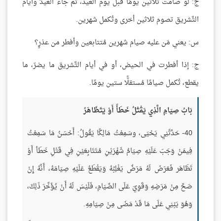
ج: لو صامت ثلاثين يومًا قبل يوم العيد، ثم جاء العيدُ وأيام
التَّشريق تصوم ثلاثين أخرى وتُكمل شهرين.
س: يعني مَن عليه صيام شهرين مُتتابعين وأفطر من عذرٍ؟
ج: إذا أفطرت في الحيض، أو في أيام التَّشريق ما يضرّ، ما
يقطع، تُكمل صيامًا مُستقلًّا ستين يومًا.
بَابُ صِيَامِ الَّذِي يَقْتُلُ خَطَأً أَوْ يَتَظَاهَرُ
40- حَدَّثَنِي يَحْيَى، وسَمِعْتُ مَالِكًا يَقُولُ: أَحْسَنُ مَا سَمِعْتُ
فِيمَنْ وَجَبَ عَلَيْهِ صِيَامُ شَهْرَيْنِ مُتَتَابِعَيْنِ فِي قَتْلِ خَطَأ أَوْ
تَظَاهَر فَعَرَضَ لَهُ مَرَضٌ يَغْلِبُهُ وَيَقْطَعُ عَلَيْهِ صِيَامَهُ، أَنَّهُ إِنْ
صَحَّ مِنْ مَرَضِهِ وَقَوِيَ عَلَى الصِّيَامِ، فَلَيْسَ لَهُ أَنْ يُؤَخِّرَ ذَلِكَ،
وَهُوَ يَبْنِي عَلَى مَا قَدْ مَضَى مِنْ صِيَامِهِ.