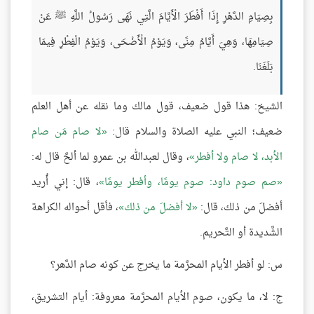
بِصِيَامِ الدَّهْرِ إِذَا أَفْطَرَ الْأَيَّامَ الَّتِي نَهَى رَسُولُ اللَّهِ ﷺ عَنْ
صِيَامِهَا، وَهِيَ أَيَّامُ مِنًى، وَيَوْمُ الْأَضْحَى، وَيَوْمُ الْفِطْرِ فِيمَا
بَلَغَنَا.
الشيخ: هذا قول ضعيف، قول مالك وما نقله عن أهل العلم
ضعيف؛ النبي عليه الصلاة والسلام قال:
لا صام مَن صام
الأبد، لا صام ولا أفطر
، وقال لعبدالله بن عمرو لما ألحَّ قال له:
صم صوم داود: صوم يومًا، وأفطر يومًا
، قال: إني أُريد
أفضلَ من ذلك، قال:
لا أفضلَ من ذلك
، فأقل أحواله الكراهة
الشَّديدة أو التَّحريم.
س: لو أفطر الأيام المحرَّمة ما يخرج عن كونه صام الدَّهر؟
ج: لا، ما يكون، صوم الأيام المحرَّمة معروفة: أيام التشريق،