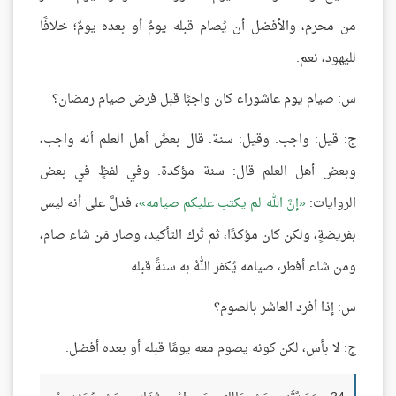
من محرم، والأفضل أن يُصام قبله يومٌ أو بعده يومٌ؛ خلافًا
لليهود، نعم.
س: صيام يوم عاشوراء كان واجبًا قبل فرض صيام رمضان؟
ج: قيل: واجب. وقيل: سنة. قال بعضُ أهل العلم أنه واجب،
وبعض أهل العلم قال: سنة مؤكدة. وفي لفظٍ في بعض
الروايات:
إنَّ الله لم يكتب عليكم صيامه
، فدلَّ على أنه ليس
بفريضةٍ، ولكن كان مؤكدًا، ثم تُرك التأكيد، وصار مَن شاء صام،
ومن شاء أفطر، صيامه يُكفر اللهُ به سنةً قبله.
س: إذا أفرد العاشر بالصوم؟
ج: لا بأس، لكن كونه يصوم معه يومًا قبله أو بعده أفضل.