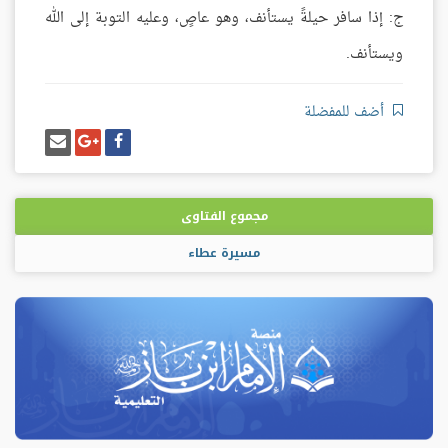
ج: إذا سافر حيلةً يستأنف، وهو عاصٍ، وعليه التوبة إلى الله
ويستأنف.
أضف للمفضلة
شارك
شارك
إرسل
على
على
إيميل
فيسبوك
غوغل
بلس
مجموع الفتاوى
مسيرة عطاء