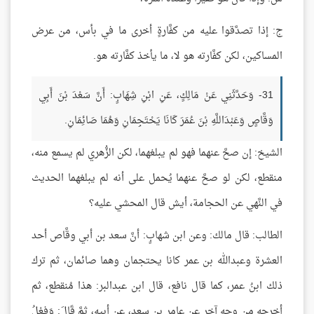
ج: إذا تصدَّقوا عليه من كفَّارةٍ أخرى ما في بأس، من عرض
المساكين، لكن كفَّارته هو لا، ما يأخذ كفَّارته هو.
31- وَحَدَّثَنِي عَنْ مَالِكٍ، عَنِ ابْنِ شِهَابٍ: أَنَّ سَعْدَ بْنَ أَبِي
وَقَّاصٍ وَعَبْدَاللَّهِ بْنَ عُمَرَ كَانَا يَحْتَجِمَانِ وَهُمَا صَائِمَانِ.
الشيخ: إن صحَّ عنهما فهو لم يبلغهما، لكن الزُّهري لم يسمع منه،
منقطع، لكن لو صحَّ عنهما يُحمل على أنه لم يبلغهما الحديث
في النَّهي عن الحجامة، أيش قال المحشي عليه؟
الطالب: قال مالك: وعن ابن شهابٍ: أنَّ سعد بن أبي وقَّاص أحد
العشرة وعبدالله بن عمر كانا يحتجمان وهما صائمان، ثم ترك
ذلك ابنُ عمر، كما قال نافع، قال ابن عبدالبر: هذا مُنقطع، ثم
أخرجه من وجهٍ آخر عن عامر بن سعد، عن أبيه، ثمَّ قَالَ: وَفِعْلُ