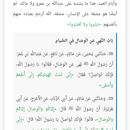
وأيام العيد، هذا ما يشتبه على عبدالله بن عمرو ولا مالك. ثم
أيضًا هو مشقة على الإنسان، مشقة، الله أرحم بعباده منهم
بأنفسهم:
يَسِّروا ولا تُعَسِّروا
.
بَابُ النَّهْيِ عَنِ الْوِصَالِ فِي الصِّيَامِ
38- حَدَّثَنِي يَحْيَى، عَنْ مَالِكٍ، عَنْ نَافِعٍ، عَنْ عَبْدِاللَّهِ بْنِ عُمَرَ:
أَنَّ رَسُولَ اللَّهِ ﷺ نَهَى عَنِ الْوِصَالِ، فَقَالُوا: يَا رَسُولَ اللَّهِ،
فَإِنَّكَ تُوَاصِلُ؟ فَقَالَ:
إِنِّي لَسْتُ كَهَيْئَتِكُمْ، إِنِّي أُطْعَمُ
وَأُسْقَى
.
39- وَحَدَّثَنِي عَنْ مَالِكٍ، عَنْ أَبِي الزِّنَادِ، عَنِ الْأَعْرَجِ، عَنْ أَبِي
هُرَيْرَةَ: أَنَّ رَسُولَ اللَّهِ ﷺ قَالَ:
إِيَّاكُمْ وَالْوِصَالَ، إِيَّاكُمْ
وَالْوِصَالَ
، قَالُوا: فَإِنَّكَ تُوَاصِلُ يَا رَسُولَ اللَّهِ! قَالَ:
إِنِّي