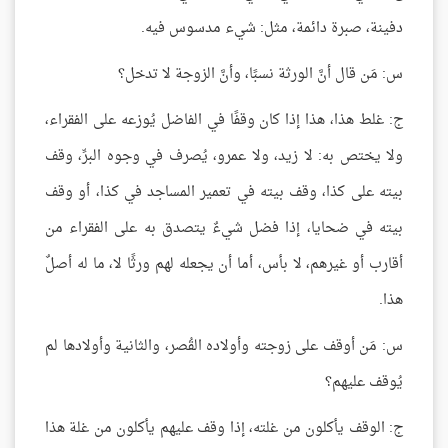
دفينة، صبرة دائمة، مثل: شيء مدسوس فيه.
س: مَن قال أنَّ الورثة نسبًا، وأنَّ الزوجة لا تدخل؟
ج: غلط هذا، هذا إذا كان وقفًا في الفاضل يُوزعه على الفقراء،
ولا يختص به: لا زيد، ولا عمرو، يُصرف في وجوه البرِّ، وقف
بيته على كذا، وقف بيته في تعمير المساجد في كذا، أو وقف
بيته في ضحايا، إذا فضل شيءٌ يتصدق به على الفقراء من
أقارب أو غيرهم، لا بأس، أما أن يجعله لهم ورثًا لا، ما له أصلٌ
هذا.
س: مَن أوقف على زوجته وأولاده القُصر، والثانية وأولادها لم
يُوقف عليهم؟
ج: الوقف يأكلون من غلته، إذا وقف عليهم يأكلون من غلة هذا