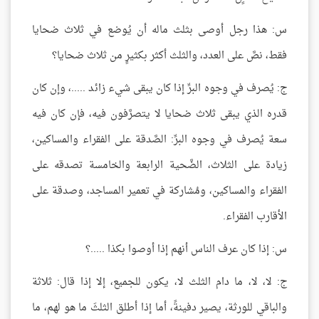
س: هذا رجل أوصى بثلث ماله أن يُوضع في ثلاث ضحايا
فقط، نصَّ على العدد، والثلث أكثر بكثيرٍ من ثلاث ضحايا؟
ج: يُصرف في وجوه البرِّ إذا كان يبقى شيء زائد .....، وإن كان
قدره الذي يبقى ثلاث ضحايا لا يتصرَّفون فيه، فإن كان فيه
سعة يُصرف في وجوه البرِّ: الصَّدقة على الفقراء والمساكين،
زيادة على الثلاث، الضَّحية الرابعة والخامسة تصدقه على
الفقراء والمساكين، ومُشاركة في تعمير المساجد، وصدقة على
الأقارب الفقراء.
س: إذا كان عرف الناس أنهم إذا أوصوا بكذا .....؟
ج: لا، لا، ما دام الثلث لا، يكون للجميع، إلا إذا قال: ثلاثة
والباقي للورثة، يصير دفينةً، أما إذا أطلق الثلثَ ما هو لهم، ما