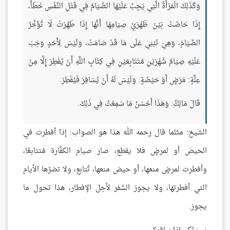
وَكَذَلِكَ الْمَرْأَةُ الَّتِي يَجِبُ عَلَيْهَا الصِّيَامُ فِي قَتْلِ النَّفْسِ خَطَأً،
إِذَا حَاضَتْ بَيْنَ ظَهْرَيْ صِيَامِهَا أَنَّهَا إِذَا طَهُرَتْ لَا تُؤَخِّرُ
الصِّيَامَ، وَهِيَ تَبْنِي عَلَى مَا قَدْ صَامَتْ، وَلَيْسَ لِأَحَدٍ وَجَبَ
عَلَيْهِ صِيَامُ شَهْرَيْنِ مُتَتَابِعَيْنِ فِي كِتَابِ اللَّهِ أَنْ يُفْطِرَ إِلَّا مِنْ
عِلَّةٍ: مَرَضٍ أَوْ حَيْضَةٍ. وَلَيْسَ لَهُ أَنْ يُسَافِرَ فَيُفْطِرَ.
قَالَ مَالِكٌ: وَهَذَا أَحْسَنُ مَا سَمِعْتُ فِي ذَلِكَ.
الشيخ: مثلما قال رحمه الله هذا هو الصواب: إذا أفطرت في
الحيض أو لمرضٍ فلا يقطع، صار صيام الكفَّارة مُتتابعًا،
وأفطرت لمرضٍ منعها، أو حيض منعها، تُتابع، ولا تضرّها الأيام
التي أفطرتها، ولا يجوز السَّفر لأجل الإفطار، هذا تحول ما
يجوز.