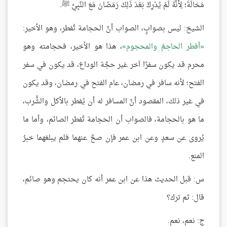
مَحَالَةَ؛ لِأَنَّهُ لَمْ يُدْرِكْ بَعْدَ ذَلِكَ رَمَضَانَ مَعَ النَّبِيِّ ﷺ.
الشيخ: ليس بصوابٍ، الصواب أنَّ الحجامة تُفطر، وهو الأخير:
أفطر الحاجمُ والمحجوم
، هذا هو الأخير، فحجامته وهو
محرم قد يكون سفرًا آخر غير حجَّة الوداع، قد يكون في سفر
الفتح؛ لأنه سافر في رمضان، عام الفتح في رمضان، وقد يكون
في غير ذلك، المقصود أنَّ المسافر له أن يُفطر بالأكل والشُّرب،
ما هو بالحجامة، فالصواب أن الحجامة تُفطر الصائم، وأما ما
يُروى عن سعدٍ وعن ابن عمر فإن صحَّ عنهما فلم يبلغهما خبرُ
المنع.
س: قبل الحديث هذا عن ابن عمر أنه كان يحتجم وهو صائم،
قال: ثم ترك؟
ج: نعم، نعم.