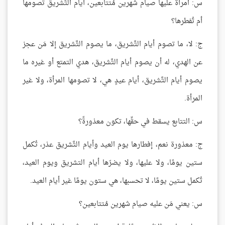
س: امرأة عليها صيام شهرين مُتتابعين، أيام التَّشريق تصومها
أم تُفطرها؟
ج: لا، ما تصوم أيام التَّشريق، ما يصوم التَّشريق إلا مَن عجز
عن الهدي، له أن يصوم أيام التَّشريق، هدي التمتع أو غيره ما
يصوم أيام التَّشريق، أيام عيدٍ هي، لا تصومها المرأة، ولا غير
المرأة.
س: التتابع يسقط في حقِّها، تكون معذورةً؟
ج: معذورة نعم، إفطارها يوم العيد وأيام التَّشريق عذر، تُكمل
ستين يومًا، ولا عليها، ولا يضرّها أيام التشريق ويوم العيد،
تُكمل ستين يومًا، لا تحسبها، هي ستون يومًا غير أيام العيد.
س: يعني مَن عليه صيام شهرين مُتتابعين؟