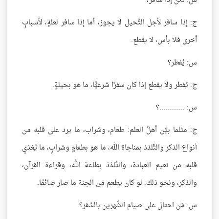
س: لكن إذا سافر؟
ج: إذا سافر لأجل التَّحيل لا يجوز، أما إذا سافر لعلةٍ، لأسبابٍ
أخرى فلا بأس، لا يقطع.
س: يُفطر؟
ج: يُفطر ولا يقطع إذا كان سفرًا شرعيًّا، ما هو بحيلةٍ.
س: .............؟
ج: مثلما بيَّن أهلُ العلم: طعام، وشراب، ما يرد على قلبه من
أنواع الذكر والتَّلذذ بمناجاة الله، ما هو بطعامٍ وشرابٍ، ما يُغذي
قلبه من نعيم العبادة، والتَّلذذ بطاعة الله، وقراءة القرآن،
والذكر، ونحو ذلك، لو كان يطعم من الجنة ما صار صائمًا.
س: مَن احتال على صيام الشَّهرين بالسَّفر؟