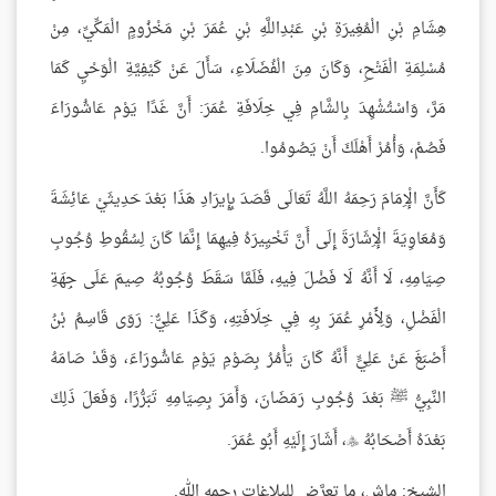
هِشَامِ بْنِ الْمُغِيرَةِ بْنِ عَبْدِاللَّهِ بْنِ عُمَرَ بْنِ مَخْزُومٍ الْمَكِّيِّ، مِنْ
مُسْلِمَةِ الْفَتْحِ، وَكَانَ مِنَ الْفُضَلَاءِ، سَأَلَ عَنْ كَيْفِيَّةِ الْوَحْيِ كَمَا
مَرَّ، وَاسْتُشْهِدَ بِالشَّامِ فِي خِلَافَةِ عُمَرَ: أَنَّ غَدًا يَوْم عَاشُورَاءَ
فَصُمْ، وَأْمُرْ أَهْلَكَ أَنْ يَصُومُوا.
كَأَنَّ الْإِمَامَ رَحِمَهُ اللَّهُ تَعَالَى قَصَدَ بِإِيرَادِ هَذَا بَعْدَ حَدِيثَيْ عَائِشَةَ
وَمُعَاوِيَةَ الْإِشَارَةَ إِلَى أَنَّ تَخْيِيرَهُ فِيهِمَا إِنَّمَا كَانَ لِسُقُوطِ وُجُوبِ
صِيَامِهِ، لَا أَنَّهُ لَا فَضْلَ فِيهِ، فَلَمَّا سَقَطَ وُجُوبُهُ صِيمَ عَلَى جِهَةِ
الْفَضْلِ، وَلِأَمْرِ عُمَرَ بِهِ فِي خِلَافَتِهِ، وَكَذَا عَلِيٌّ: رَوَى قَاسِمُ بْنُ
أَصْبَغَ عَنْ عَلِيٍّ أَنَّهُ كَانَ يَأْمُرُ بِصَوْمِ يَوْمِ عَاشُورَاءَ، وَقَدْ صَامَهُ
النَّبِيُّ ﷺ بَعْدَ وُجُوبِ رَمَضَانَ، وَأَمَرَ بِصِيَامِهِ تَبَرُّرًا، وَفَعَلَ ذَلِكَ
بَعْدَهُ أَصْحَابُهُ
، أَشَارَ إِلَيْهِ أَبُو عُمَرَ.

الشيخ: ماشٍ، ما تعرَّض للبلاغات رحمه الله.