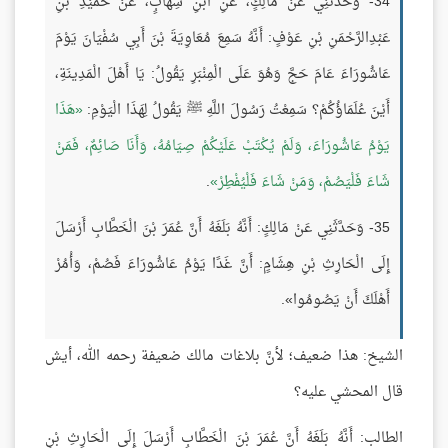
34- وَحَدَّثَنِي عَنْ مَالِكٍ، عَنِ ابْنِ شِهَابٍ، عَنْ حُمَيْدِ بْنِ
عَبْدِالرَّحْمَنِ بْنِ عَوْفٍ: أَنَّهُ سَمِعَ مُعَاوِيَةَ بْنَ أَبِي سُفْيَانَ يَوْمَ
عَاشُورَاءَ عَامَ حَجَّ وَهُوَ عَلَى الْمِنْبَرِ يَقُولُ: يَا أَهْلَ الْمَدِينَةِ،
أَيْنَ عُلَمَاؤُكُمْ؟ سَمِعْتُ رَسُولَ اللَّهِ ﷺ يَقُولُ لِهَذَا الْيَوْمِ:
هَذَا
يَوْمُ عَاشُورَاءَ، وَلَمْ يُكْتَبْ عَلَيْكُمْ صِيَامُهُ، وَأَنَا صَائِمٌ، فَمَنْ
شَاءَ فَلْيَصُمْ، وَمَنْ شَاءَ فَلْيُفْطِرْ
.
35- وَحَدَّثَنِي عَنْ مَالِكٍ: أَنَّهُ بَلَغَهُ أَنَّ عُمَرَ بْنَ الْخَطَّابِ أَرْسَلَ
إِلَى الْحَارِثِ بْنِ هِشَامٍ: أَنَّ غَدًا يَوْمُ عَاشُورَاءَ فَصُمْ، وَأْمُرْ
أَهْلَكَ أَنْ يَصُومُوا».
الشيخ: هذا ضعيف؛ لأنَّ بلاغات مالك ضعيفة رحمه الله، أيش
قال المحشي عليه؟
الطالب: أَنَّهُ بَلَغَهُ أَنَّ عُمَرَ بْنَ الْخَطَّابِ أَرْسَلَ إِلَى الْحَارِثِ بْنِ