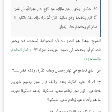
30- حَدَّثَنِي يَحْيَى، عَنْ مَالِكٍ، عَنْ نَافِعٍ، عَنْ عَبْدِاللَّهِ بْنِ عُمَرَ:
أَنَّهُ كَانَ يَحْتَجِمُ وَهُوَ صَائِمٌ. قَالَ: ثُمَّ تَرَكَ ذَلِكَ بَعْدُ، فَكَانَ إِذَا
صَامَ لَمْ يَحْتَجِمْ حَتَّى يُفْطِرَ.
الشيخ: وهذا هو الصواب؛ لأنَّ الحجامة نُسخت، فلا يجوز
للصائم أن يحتجم في صوم الفريضة؛ لقوله ﷺ:
أفطر الحاجمُ
والمحجوم
.
س: الذي يُجامع في نهار رمضان وعليه كفَّارة، ولكنه فقير .....؟
ج: لا، لا، عليه كفَّارة، يعتق رقبة، فإن عجز يصوم شهرين
مُتتابعين، فإن عجز يُطعم ستين مسكينًا، يُطعم مسكينًا لغيره،
ما هو يأخذه هو، يُطعم ستين مسكينًا.
س: وإذا كان هو فقيرًا وعنده أسرة؟