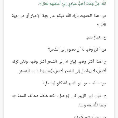
الله جلَّ وعلا: أحبُّ عبادي إليَّ أعجلهم فطرًا
.
س: هذا الحديث بارك الله فيكم من جهة الإخبار أو من جهة
الأمر؟
ج: إخبارٌ نعم.
س: أقلّ وقتٍ له أن يصوم إلى السَّحر؟
ج: هذا أكثر وقتٍ، يُباح له إلى السَّحر أكثر وقتٍ، ولكن تركه
أفضل، لا يُواصل إلى السَّحر أفضل، يُفطر إذا غابت الشمسُ.
س: ما ثبت عن ابن الزبير أنه كان يُواصل؟
ج: بلى، ابن الزبير كان يُواصل، لكنه غلط، مخالف للسنة
،

وعفا الله عنه وعنا.
س: صيام شهر كامل؟