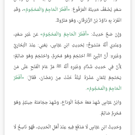
سَعْدٍ يُضَعِّفُ حَدِيثَهُ الْمَرْفُوعَ:
أَفْطَرَ الْحَاجِمُ وَالْمَحْجُومُ
، وَقَدِ
انْفَرَدَ بِهِ دَاوُدُ بْنُ الزِّبْرِقَانِ، وَهُوَ مَتْرُوكٌ.
وَإِنْ صَحَّ حَدِيثُ:
أَفْطَرَ الْحَاجِمُ وَالْمَحْجُومُ
عَنْ غَيْرِ سَعْدٍ،
وَعِنْدِي أَنَّهُ مَنْسُوخٌ؛ لِحَدِيثِ ابْنِ عَبَّاسٍ، يَعْنِي: عِنْدَ الْبُخَارِيِّ
وَغَيْرِهِ: أَنَّ النَّبِيَّ ﷺ احْتَجَمَ وَهُوَ مُحْرِمٌ، وَاحْتَجَمَ وَهُوَ صَائِمٌ؛
لِأَنَّ فِي حَدِيثِ شَدَّادٍ وَغَيْرِهِ أَنَّهُ ﷺ مَرَّ عَامَ الْفَتْحِ عَلَى مَنْ
يَحْتَجِمُ لِثَمَانِ عَشْرَةَ لَيْلَةً خَلَتْ مِنْ رَمَضَانَ، فَقَالَ:
أَفْطَرَ
الْحَاجِمُ وَالْمَحْجُومُ
.
وَابْنُ عَبَّاسٍ شَهِدَ مَعَهُ حَجَّةَ الْوَدَاعِ، وَشَهِدَ حِجَامَتَهُ حِينَئِذٍ وَهُوَ
مُحْرِمٌ صَائِمٌ.
وَحَدِيثُ ابْنِ عَبَّاسٍ لَا مَدْفَعَ فِيهِ عِنْدَ أَهْلِ الْحَدِيثِ، فَهُوَ نَاسِخٌ لَا