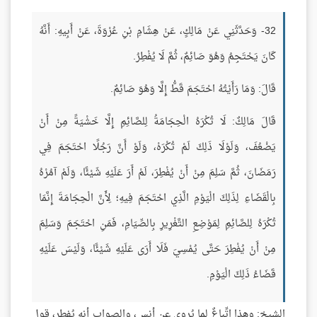
32- وَحَدَّثَنِي عَنْ مَالِكٍ، عَنْ هِشَامِ بْنِ عُرْوَةَ، عَنْ أَبِيهِ: أَنَّهُ
كَانَ يَحْتَجِمُ وَهُوَ صَائِمٌ، ثُمَّ لَا يُفْطِرُ.
قَالَ: وَمَا رَأَيْتُهُ احْتَجَمَ قَطُّ إِلَّا وَهُوَ صَائِمٌ.
قَالَ مَالِكٌ: لَا تُكْرَهُ الْحِجَامَةُ لِلصَّائِمِ إِلَّا خَشْيَةً مِنْ أَنْ
يَضْعُفَ، وَلَوْلَا ذَلِكَ لَمْ تُكْرَهْ، وَلَوْ أَنَّ رَجُلًا احْتَجَمَ فِي
رَمَضَانَ، ثُمَّ سَلِمَ مِنْ أَنْ يُفْطِرَ، لَمْ أَرَ عَلَيْهِ شَيْئًا، وَلَمْ آمُرْهُ
بِالْقَضَاءِ لِذَلِكَ الْيَوْمِ الَّذِي احْتَجَمَ فِيهِ؛ لِأَنَّ الْحِجَامَةَ إِنَّمَا
تُكْرَهُ لِلصَّائِمِ لِمَوْضِعِ التَّغْرِيرِ بِالصِّيَامِ، فَمَنِ احْتَجَمَ وَسَلِمَ
مِنْ أَنْ يُفْطِرَ حَتَّى يُمْسِيَ فَلَا أَرَى عَلَيْهِ شَيْئًا، وَلَيْسَ عَلَيْهِ
قَضَاءُ ذَلِكَ الْيَوْمِ.
الشيخ: وهذا اتِّباعٌ لما يُروى عن أنسٍ، والصواب أنه يُفطر، قول