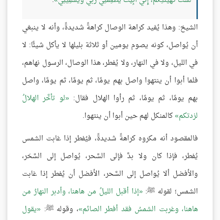
لَسْتُ كَهَيْئَتِكُمْ، إِنِّي أَبِيتُ يُطْعِمُنِي رَبِّي وَيَسْقِينِي
.
الشيخ: وهذا يُفيد كراهة الوصال كراهةً شديدةً، وأنه لا ينبغي
أن يُواصل، كونه يصوم يومين أو ثلاثة بليلها لا يأكل شيئًا: لا
في الليل، ولا في النهار، ولا يُفطر، هذا الوصال، الرسول نهاهم،
فلما أبوا أن ينتهوا واصل بهم يومًا، ثم يومًا، ثم يومًا، واصل
بهم يومًا، ثم يومًا، ثم رأوا الهلال فقال:
لو تأخَّر الهلالُ
لزدتكم
كالمنكل لهم حين أبوا أن ينتهوا.
فالمقصود أنه مكروه كراهةً شديدةً، فيُفطر إذا غابت الشمس
يُفطر، فإذا كان ولا بدَّ فإلى السَّحر، يُواصل إلى السَّحَر،
والأفضل ألا يُواصل إلى السَّحر، الأفضل أن يُفطر إذا غابت
الشمس؛ لقوله ﷺ:
إذا أقبل الليلُ من هاهنا، وأدبر النهارُ من
هاهنا، وغربت الشمسُ فقد أفطر الصائم
، وقوله ﷺ:
يقول