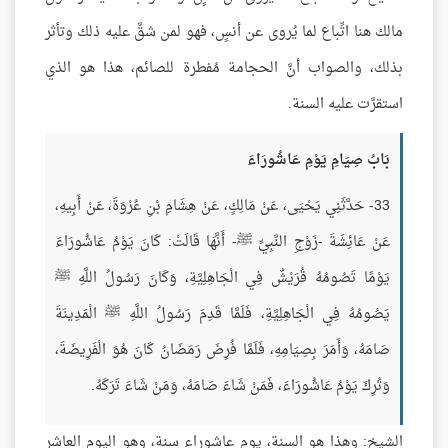
مالك هنا اتِّباع لما يُروى عن أنسٍ، فهو لمن شقَّ عليه ذلك وتأثر
بذلك، والصواب أنَّ الحجامة مُفطرة للصائم، هذا هو الذي
استقرَّت عليه السنة.
بَابُ صِيَامِ يَوْمِ عَاشُورَاءَ
33- حَدَّثَنِي يَحْيَى، عَنْ مَالِكٍ، عَنْ هِشَامِ بْنِ عُرْوَةَ، عَنْ أَبِيهِ،
عَنْ عَائِشَةَ -زَوْجِ النَّبِيِّ ﷺ- أَنَّهَا قَالَتْ: كَانَ يَوْمُ عَاشُورَاءَ
يَوْمًا تَصُومُهُ قُرَيْشٌ فِي الْجَاهِلِيَّةِ، وَكَانَ رَسُولُ اللَّهِ ﷺ
يَصُومُهُ فِي الْجَاهِلِيَّةِ، فَلَمَّا قَدِمَ رَسُولُ اللَّهِ ﷺ الْمَدِينَةَ
صَامَهُ، وَأَمَرَ بِصِيَامِهِ، فَلَمَّا فُرِضَ رَمَضَانُ كَانَ هُوَ الْفَرِيضَةَ،
وَتُرِكَ يَوْمُ عَاشُورَاءَ، فَمَنْ شَاءَ صَامَهُ، وَمَنْ شَاءَ تَرَكَهُ.
الشيخ: وهذا هو السنة، يوم عاشوراء سنة، وهو اليوم العاشر