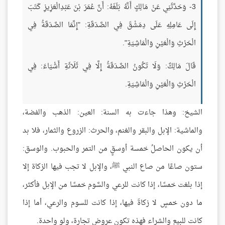
3- وَحَدَّثَنِي عَنْ مَالِكٍ أَنَّهُ بَلَغَهُ: أَنَّ عُمَرَ بْنَ عَبْدِالْعَزِيزِ كَتَبَ
إِلَى عَامِلِهِ عَلَى دِمَشْقَ فِي الصَّدَقَةِ: "إِنَّمَا الصَّدَقَةُ فِي
الْحَرْثِ وَالْعَيْنِ وَالْمَاشِيَةِ".
قَالَ مَالِكٌ: وَلَا تَكُونُ الصَّدَقَةُ إِلَّا فِي ثَلَاثَةِ أَشْيَاءَ: فِي
الْحَرْثِ وَالْعَيْنِ وَالْمَاشِيَةِ.
الشيخ: وهذا جاءت به السنة: العين: الذهب والفضة،
والماشية: الإبل والبقر والغنم، والحرث: الزروع والثمار، فلا بد
أن يكون الحاصلُ خمسة أوسقٍ من التمر والحبوب. والوسق:
ستون صاعًا من صاع النبي ﷺ، والإبل لا تجب فيها الزكاة إلا
إذا بلغت خمسًا، إذا كانت للرعي والسَّوم خمسًا من الإبل فأكثر،
ما دون خمسٍ لا زكاةَ فيها، إذا كانت للسوم والرعي، أما إذا
كانت للبيع والشراء فهذه تكون عروض تجارة، ولو واحدة.