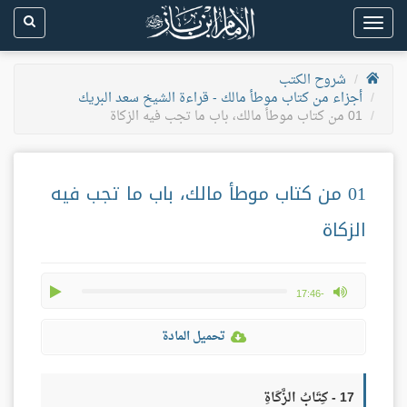
Toggle
navigation
شروح الكتب
أجزاء من كتاب موطأ مالك - قراءة الشيخ سعد البريك
01 من كتاب موطأ مالك، باب ما تجب فيه الزكاة
01 من كتاب موطأ مالك، باب ما تجب فيه
الزكاة
play
max volume
-17:46
تحميل المادة
17 - كِتَابُ الزَّكَاةِ