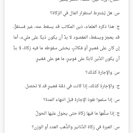
س: هل يُشترط استقرار المال في الزكاة؟
ج: هذا ذكره العلماء، دَين المكاتب قد يسقط عنه، غير مُستقرٍّ،
قد يعجز ويسقط، المقصود لا بدَّ أن يكون دَينًا على مليء، أما
إن كان على مُعسِرٍ أو مُكاتَبٍ يخشى سقوطه ما فيه زكاة، لا بدَّ
أن يكون الدَّين ثابتًا على مُوسِرٍ، ما هو على مُعْسِرٍ.
س: والإجارة كذلك؟
ج: والإجارة كذلك، إذا كانت في ذمَّة مُعسِرٍ قد لا تحصل.
س: إذا سلموا نقودَ الإجارة قبل انتهاء المدة؟
ج: إذا سلَّمها ما فيها زكاة حتى يحول عليها الحولُ.
س: العبرة في زكاة الدَّنانير والذَّهب العدد أو الوزن؟