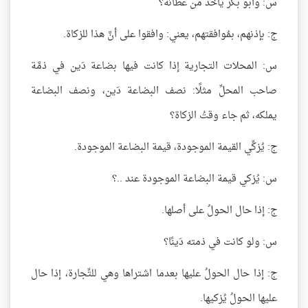
س: وأبو بكر يأخذ من عطائه؟
ج: بإذنهم، بمُوافقتهم، يعني: وافقوا على أنَّ هذا للزكاة.
س: المحلات التجارية إذا كانت فيها بضاعة دَين في ذمَّة
صاحب المحلِّ مثلًا: نصف البضاعة دَين، ونصف البضاعة
يملكه، ثم جاء وقتُ الزكاة؟
ج: يُزكِّي القيمة الموجودة، قيمة البضاعة الموجودة.
س: يُزكي قيمة البضاعة الموجودة عند ..؟
ج: إذا حال الحولُ على أصلها.
س: ولو كانت في ذمته دَينًا؟
ج: إذا حال الحولُ عليها بعدما اشتراها وهي للتِّجارة، إذا حال
عليها الحولُ يُزكيها.