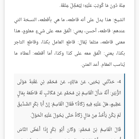
مِنْهُ دُونَ مَا كُوتِبَ عَلَيْهِ؛ لِيُعَجِّلَ عِتْقَهُ.
الشيخ: هذا يدل على أنه قاطعه، ما هي بأقطعه، النسخة التي
عندهم: قاطعه، أحسن، يعني: اتَّفق معه على شيءٍ معلومٍ، هذا
معنى قاطعه، مثلما يُقال: قاطع العامل بكذا، وقاطع التاجر
بكذا، يعني: اتَّفق معه على كذا وكذا، أما أقطعه: أعطاه ما
يُناسب المقام. أعد المتن.
4- حَدَّثَنِي يَحْيَى، عَنْ مَالِكٍ، عَنْ مُحَمَّدِ بْنِ عُقْبَةَ مَوْلَى
الزُّبَيْرِ: أَنَّهُ سَأَلَ الْقَاسِمَ بْنَ مُحَمَّدٍ عَنْ مُكَاتَبٍ لَهُ قاطَعَهُ بِمَالٍ
عَظِيمٍ، هَلْ عَلَيْهِ فِيهِ زَكَاةٌ؟ فَقَالَ الْقَاسِمُ: إِنَّ أَبَا بَكْرٍ الصِّدِّيقَ
لَمْ يَكُنْ يَأْخُذُ مِنْ مَالٍ زَكَاةً حَتَّى يَحُولَ عَلَيْهِ الْحَوْلُ.
قَالَ الْقَاسِمُ بْنُ مُحَمَّدٍ: وَكَانَ أَبُو بَكْرٍ إِذَا أَعْطَى النَّاسَ