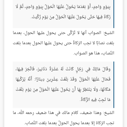
بِيَوْمٍ وَاحِدٍ، أَوْ بَعْدَمَا يَحُولُ عَلَيْهَا الْحَوْلُ بِيَوْمٍ وَاحِدٍ، ثُمَّ لَا
زَكَاةَ فِيهَا حَتَّى يَحُولَ عَلَيْهَا الْحَوْلُ مِنْ يَوْم زُكِّيَتْ.
الشيخ: الصواب أنها لا تُزَكَّى حتى يحول عليها الحول، بعدما
بلغت نصابًا لا تجب الزكاةُ حتى يحول عليها الحول بعدما بلغت
النِّصاب، هذا هو الصواب.
وقَالَ مَالِكٌ فِي رَجُلٍ كَانَتْ لَهُ عَشَرَةُ دَنَانِيرَ، فَاتَّجَرَ فِيهَا،
فَحَالَ عَلَيْهَا الْحَوْلُ وَقَدْ بَلَغَتْ عِشْرِينَ دِينَارًا: أَنَّهُ يُزَكِّيهَا
مَكَانَهَا، وَلَا يَنْتَظِرُ بِهَا أَنْ يَحُولَ عَلَيْهَا الْحَوْلُ مِنْ يَوْم بَلَغَتْ
مَا تَجِبُ فِيهِ الزَّكَاةُ.
الشيخ: وهذا ضعيف، كلام مالك في هذا ضعيف رحمه الله، ما
تجب الزكاة إلا بعدما يحول الحولُ بعدما بلغت النِّصاب.