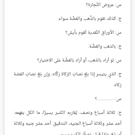
س: عروض التِّجارة؟
ج: كذلك تقوم بالذَّهب والفضَّة سواء.
س: الأوراق النَّقدية تُقوم بأيش؟
ج: بالذهب والفضَّة.
س: لو أراد بالذهب، أو أراد بالفضَّة على الاختيار؟
ج: الذي يتيسر إذا بلغ نصابَ الزكاة زكَّاه، وإن بلغ نصابَ الفضة
زكاه.
س: ..............؟
ج: ثلاثة أسباع ونصف، يُقاربه الكسر يسيرًا، ما الكل يفهمه:
أحد عشر وثلاثة أسباع الجنيه، التدقيق: أحد عشر جنيه وثلاثة
أسباع، وإذا قيل: نصفًا، الكسر يسير.