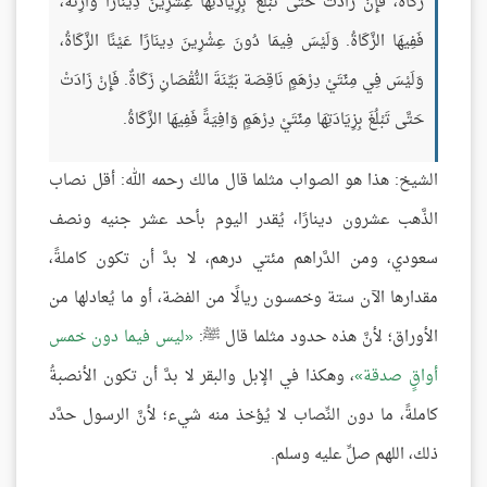
زَكَاةٌ، فَإِنْ زَادَتْ حَتَّى تَبْلُغَ بِزِيَادَتِهَا عِشْرِينَ دِينَارًا وَازِنَةً،
فَفِيهَا الزَّكَاةُ. وَلَيْسَ فِيمَا دُونَ عِشْرِينَ دِينَارًا عَيْنًا الزَّكَاةُ،
وَلَيْسَ فِي مِئَتَيْ دِرْهَمٍ نَاقِصَة بَيِّنَةَ النُّقْصَانِ زَكَاةٌ. فَإِنْ زَادَتْ
حَتَّى تَبْلُغَ بِزِيَادَتِهَا مِئَتَيْ دِرْهَمٍ وَافِيَةً فَفِيهَا الزَّكَاةُ.
الشيخ: هذا هو الصواب مثلما قال مالك رحمه الله: أقل نصاب
الذَّهب عشرون دينارًا، يُقدر اليوم بأحد عشر جنيه ونصف
سعودي، ومن الدَّراهم مئتي درهم، لا بدَّ أن تكون كاملةً،
مقدارها الآن ستة وخمسون ريالًا من الفضة، أو ما يُعادلها من
الأوراق؛ لأنَّ هذه حدود مثلما قال ﷺ:
ليس فيما دون خمس
أواقٍ صدقة
، وهكذا في الإبل والبقر لا بدَّ أن تكون الأنصبةُ
كاملةً، ما دون النِّصاب لا يُؤخذ منه شيء؛ لأنَّ الرسول حدَّد
ذلك، اللهم صلِّ عليه وسلم.