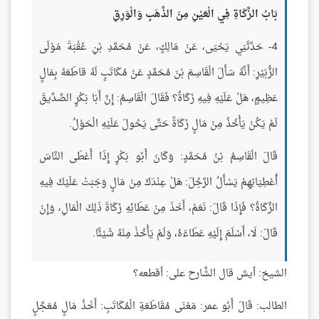
بَابُ الزَّكَاةِ فِي الْعَيْنِ مِنَ الذَّهَبِ وَالْوَرِقِ
4- حَدَّثَنِي يَحْيَى، عَنْ مَالِكٍ، عَنْ مُحَمَّدِ بْنِ عُقْبَةَ مَوْلَى
الزُّبَيْرِ: أَنَّهُ سَأَلَ الْقَاسِمَ بْنَ مُحَمَّدٍ عَنْ مُكَاتَبٍ لَهُ قاطَعَهُ بِمَالٍ
عَظِيمٍ، هَلْ عَلَيْهِ فِيهِ زَكَاةٌ؟ فَقَالَ الْقَاسِمُ: إِنَّ أَبَا بَكْرٍ الصِّدِّيقَ
لَمْ يَكُنْ يَأْخُذُ مِنْ مَالٍ زَكَاةً حَتَّى يَحُولَ عَلَيْهِ الْحَوْلُ.
قَالَ الْقَاسِمُ بْنُ مُحَمَّدٍ: وَكَانَ أَبُو بَكْرٍ إِذَا أَعْطَى النَّاسَ
أُعْطِيَاتِهِمْ يَسْأَلُ الرَّجُلَ: هَلْ عِنْدَكَ مِنْ مَالٍ وَجَبَتْ عَلَيْكَ فِيهِ
الزَّكَاةُ؟ فَإِذَا قَالَ: نَعَمْ، أَخَذَ مِنْ عَطَائِهِ زَكَاةَ ذَلِكَ الْمَالِ، وَإِنْ
قَالَ: لَا، أَسْلَمَ إِلَيْهِ عَطَاءَهُ، وَلَمْ يَأْخُذْ مِنْهُ شَيْئًا.
الشيخ: أيش قال الشَّارح على: أقطعه؟
الطالب: قَالَ أَبُو عمر: مَعْنَى مُقَاطَعَةِ الْمُكَاتَبِ: أَخْذُ مَالٍ مُعَجَّلٍ