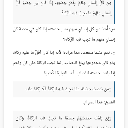
مِنْ كُلِّ إِنْسَانٍ مِنْهُمْ بِقَدْرِ حِصَّتِهِ، إِذَا كَانَ فِي حِصَّةِ كُلِّ
إِنْسَانٍ مِنْهُمْ مَا تَجِبُ فِيهِ الزَّكَاةُ.
س: أُخذ من كل إنسانٍ منهم بقدر حصته، إذا كان في حصة كل
إنسانٍ منهم ما تجب فيه الزَّكاة؟
ج: نعم مثلما سمعت، هذا مراده؛ لأنه إذا كان أقلَّ ما عليه زكاة،
ولو كان مجموعها يبلغ النصاب، إنما تجب الزكاة على كل واحدٍ
إذا بلغت حصته النِّصاب، أعد العبارة الأخيرة.
وَمَنْ نَقَصَتْ حِصَّتُهُ عَمَّا تَجِبُ فِيهِ الزَّكَاةُ فَلَا زَكَاةَ عَلَيْهِ.
الشيخ: هذا الصواب.
وَإِنْ بَلَغَتْ حِصَصُهُمْ جَمِيعًا مَا تَجِبُ فِيهِ الزَّكَاةُ، وَكَانَ