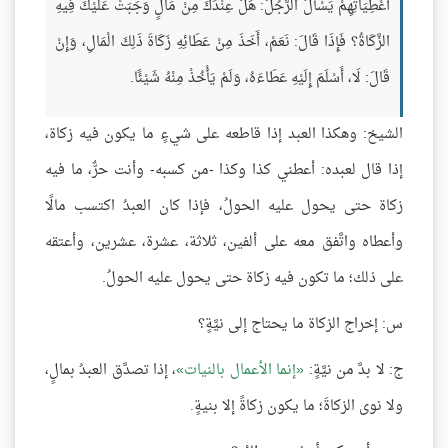
أُعْطِيَاتِهِمْ يَسْأَلُ الرَّجُلَ: هَلْ عِنْدَكَ مِنْ مَالٍ وَجَبَتْ عَلَيْكَ فِيهِ
الزَّكَاةُ؟ فَإِذَا قَالَ: نَعَمْ، أَخَذَ مِنْ عَطَائِهِ زَكَاةَ ذَلِكَ الْمَالِ، وَإِنْ
قَالَ: لَا، أَسْلَمَ إِلَيْهِ عَطَاءَهُ، وَلَمْ يَأْخُذْ مِنْهُ شَيْئًا.
الشيخ: وهكذا العبد إذا قاطعه على شيءٍ ما يكون فيه زكاة،
إذا قال لعبده: أعطني كذا وكذا -من كسبه- وأنت حرٌّ، ما فيه
زكاة حتى يحول عليه الحولُ، فإذا كان العبدُ اكتسب مالًا
وأعطاه واتَّفق معه على ألفين، ثلاثة، عشرة، عشرين، وأعتقه
على ذلك؛ ما تكون فيه زكاة حتى يحول عليه الحولُ.
س: إخراج الزكاة ما يحتاج إلى نيَّةٍ؟
ج: لا بدَّ من نيَّةٍ:
إنما الأعمال بالنيات
، إذا تصدَّق العبدُ بمالٍ،
ولا نوى الزكاةَ؛ ما يكون زكاةً إلا بنيةٍ.