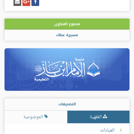
شارك
شارك
إرسل
على
على
إيميل
فيسبوك
غوغل
بلس
مجموع الفتاوى
مسيرة عطاء
التصنيفات
الفقهية
الموضوعية
العبادات