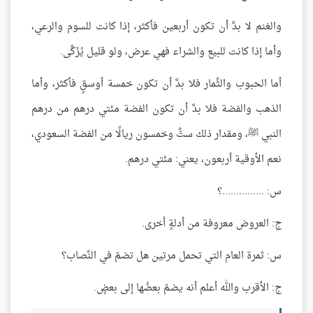
والغنم لا بدَّ أن تكون أربعين فأكثر، إذا كانت للسوم والرعي،
وأما إذا كانت للبيع والشراء فهي عرض، ولو قليل يُزَكَّى.
أما الحبوب والثِّمار فلا بدَّ أن تكون خمسة أوسقٍ فأكثر، وأما
الذهب والفضة فلا بدَّ أن تكون الفضة مئتي درهم من درهم
النبي ﷺ، ومقدار ذلك ستٌّ وخمسون ريالًا من الفضة السعودي،
نعم الأوقية أربعون، يعني: مئتي درهم.
س: ...............؟
ج: العروض معروفة من أدلةٍ أخرى.
س: ثمرة العام التي تحمل مرتين هل تضمّ في النِّصاب؟
ج: الأقرب والله أعلم أنه يضمّ بعضُها إلى بعضٍ.