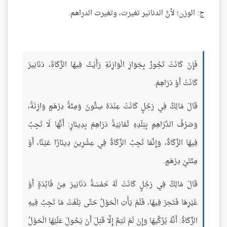
ج: الوزن؛ لأنَّ الدنانير تغيرت، وتغيرت الدراهم.
فَإِنْ كَانَتْ تَجُوزُ بِجَوَازِ الْوَازِنَةِ رَأَيْتُ فِيهَا الزَّكَاةَ، دَنَانِيرَ
كَانَتْ أَوْ دَرَاهِمَ.
قَالَ مَالِكٌ فِي رَجُلٍ كَانَتْ عِنْدَهُ سِتُّونَ وَمِئَةُ دِرْهَمٍ وَازِنَةً،
وَصَرْفُ الدَّرَاهِمِ بِبَلَدِهِ ثَمَانِيَةُ دَرَاهِمَ بِدِينَارٍ: أَنَّهَا لَا تَجِبُ
فِيهَا الزَّكَاةُ، وَإِنَّمَا تَجِبُ الزَّكَاةُ فِي عِشْرِينَ دِينَارًا عَيْنًا، أَوْ
مِئَتَيْ دِرْهَمٍ.
قَالَ مَالِكٌ فِي رَجُلٍ كَانَتْ لَهُ خَمْسَةُ دَنَانِيرَ مِنْ فَائِدَةٍ أَوْ
غَيْرِهَا فَتَجرَ فِيهَا، فَلَمْ يَأْتِ الْحَوْلُ حَتَّى بَلَغَتْ مَا تَجِبُ فِيهِ
الزَّكَاةُ: أَنَّهُ يُزَكِّيهَا وَإِنْ لَمْ تَتِمَّ إِلَّا قَبْلَ أَنْ يَحُولَ عَلَيْهَا الْحَوْلُ