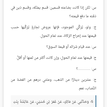
س: لكن إذا كانت بضاعته قسمين: قسم يملكه، وقسم دَين في
ذمَّته ما دفع قيمته؟
ج: ولو، يُزكِّي الموجود، فإنها عروض تجارةٍ يُزكِّيها حسب
قيمتها عند إخراج الزكاة، عند تمام الحول.
س: عند قيام شرائه أو قيمة السوق؟
ج: قيمتها عند تمام الحول، وإن كانت أكثر من ثمنها أو أقلَّ.
س: .............؟
ج: عشرين دينارًا من الذهب، ومئتي درهم من الفضة من
النِّصاب، نعم.
5- وَحَدَّثَنِي عَنْ مَالِكٍ، عَنْ عُمَرَ بْنِ حُسَيْنٍ، عَنْ عَائِشَةَ بِنْتِ