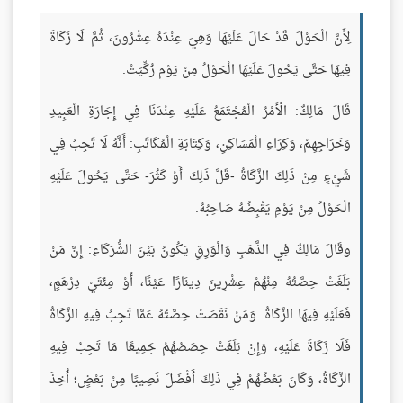
لِأَنَّ الْحَوْلَ قَدْ حَالَ عَلَيْهَا وَهِيَ عِنْدَهُ عِشْرُونَ، ثُمَّ لَا زَكَاةَ
فِيهَا حَتَّى يَحُولَ عَلَيْهَا الْحَوْلُ مِنْ يَوْم زُكِّيَتْ.
قَالَ مَالِكٌ: الْأَمْرُ الْمُجْتَمَعُ عَلَيْهِ عِنْدَنَا فِي إِجَارَةِ الْعَبِيدِ
وَخَرَاجِهِمْ، وَكِرَاءِ الْمَسَاكِنِ، وَكِتَابَةِ الْمُكَاتَبِ: أَنَّهُ لَا تَجِبُ فِي
شَيْءٍ مِنْ ذَلِكَ الزَّكَاةُ -قَلَّ ذَلِكَ أَوْ كَثُرَ- حَتَّى يَحُولَ عَلَيْهِ
الْحَوْلُ مِنْ يَوْمِ يَقْبِضُهُ صَاحِبُهُ.
وقَالَ مَالِكٌ فِي الذَّهَبِ وَالْوَرِقِ يَكُونُ بَيْنَ الشُّرَكَاءِ: إِنَّ مَنْ
بَلَغَتْ حِصَّتُهُ مِنْهُمْ عِشْرِينَ دِينَارًا عَيْنًا، أَوْ مِئَتَيْ دِرْهَمٍ،
فَعَلَيْهِ فِيهَا الزَّكَاةُ. وَمَنْ نَقَصَتْ حِصَّتُهُ عَمَّا تَجِبُ فِيهِ الزَّكَاةُ
فَلَا زَكَاةَ عَلَيْهِ، وَإِنْ بَلَغَتْ حِصَصُهُمْ جَمِيعًا مَا تَجِبُ فِيهِ
الزَّكَاةُ، وَكَانَ بَعْضُهُمْ فِي ذَلِكَ أَفْضَلَ نَصِيبًا مِنْ بَعْضٍ؛ أُخِذَ