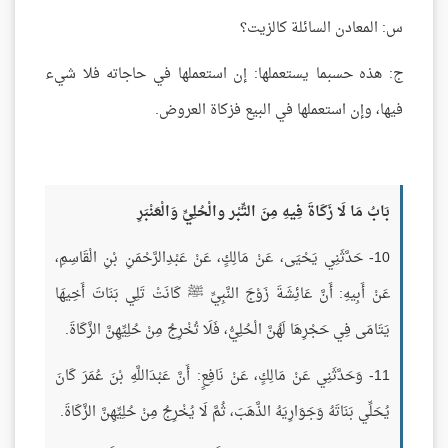
س: المعادن السائلة كالزيت؟
ج: هذه حسبما يستعملها: إن استعملها في حاجاته فلا شيء
فيها، وإن استعملها في البيع فزكاة العروض.
بَابُ مَا لَا زَكَاةَ فِيهِ مِنَ التِّبْر والْحُلِيِّ وَالْعَنْبَرِ
10- حَدَّثَنِي يَحْيَى، عَنْ مَالِكٍ، عَنْ عَبْدِالرَّحْمَنِ بْنِ الْقَاسِمِ،
عَنْ أَبِيهِ: أَنَّ عَائِشَةَ زَوْجَ النَّبِيِّ ﷺ كَانَتْ تَلِي بَنَاتَ أَخِيهَا
يَتَامَى فِي حَجْرِهَا لَهُنَّ الْحُلِيُّ، فَلَا تُخْرِجُ مِنْ حُلِيِّهِنَّ الزَّكَاةَ.
11- وَحَدَّثَنِي عَنْ مَالِكٍ، عَنْ نَافِعٍ: أَنَّ عَبْدَاللَّهِ بْنَ عُمَرَ كَانَ
يُحَلِّي بَنَاتَهُ وَجَوَارِيَهُ الذَّهَبَ، ثُمَّ لَا يُخْرِجُ مِنْ حُلِيِّهِنَّ الزَّكَاةَ.