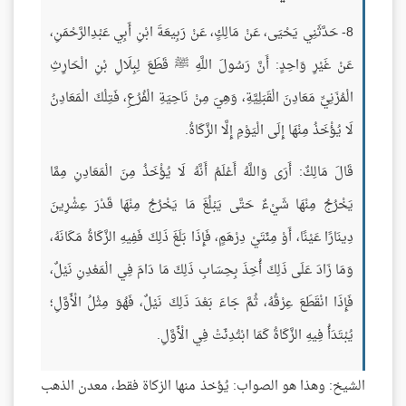
8- حَدَّثَنِي يَحْيَى، عَنْ مَالِكٍ، عَنْ رَبِيعَةَ ابْنِ أَبِي عَبْدِالرَّحْمَنِ،
عَنْ غَيْرِ وَاحِدٍ: أَنَّ رَسُولَ اللَّهِ ﷺ قَطَعَ لِبِلَالِ بْنِ الْحَارِثِ
الْمُزَنِيِّ مَعَادِنَ الْقَبَلِيَّةِ، وَهِيَ مِنْ نَاحِيَةِ الْفُرُعِ، فَتِلْكَ الْمَعَادِنُ
لَا يُؤْخَذُ مِنْهَا إِلَى الْيَوْمِ إِلَّا الزَّكَاةُ.
قَالَ مَالِكٌ: أَرَى وَاللَّهُ أَعْلَمُ أَنَّهُ لَا يُؤْخَذُ مِنَ الْمَعَادِنِ مِمَّا
يَخْرُجُ مِنْهَا شَيْءٌ حَتَّى يَبْلُغَ مَا يَخْرُجُ مِنْهَا قَدْرَ عِشْرِينَ
دِينَارًا عَيْنًا، أَوْ مِئَتَيْ دِرْهَمٍ، فَإِذَا بَلَغَ ذَلِكَ فَفِيهِ الزَّكَاةُ مَكَانَهُ،
وَمَا زَادَ عَلَى ذَلِكَ أُخِذَ بِحِسَابِ ذَلِكَ مَا دَامَ فِي الْمَعْدِنِ نَيْلٌ،
فَإِذَا انْقَطَعَ عِرْقُهُ، ثُمَّ جَاءَ بَعْدَ ذَلِكَ نَيْلٌ، فَهُوَ مِثْلُ الْأَوَّلِ؛
يُبْتَدَأُ فِيهِ الزَّكَاةُ كَمَا ابْتُدِئَتْ فِي الْأَوَّلِ.
الشيخ: وهذا هو الصواب: يُؤخذ منها الزكاة فقط، معدن الذهب