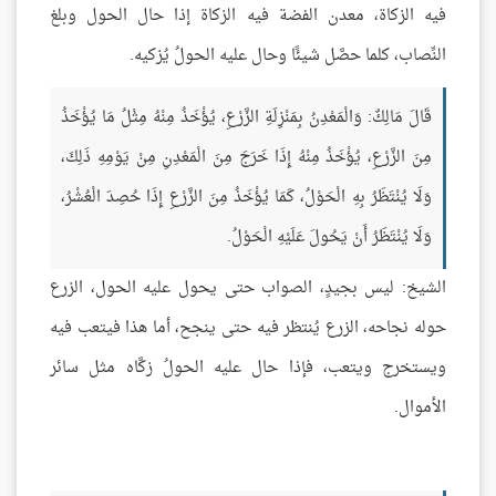
فيه الزكاة، معدن الفضة فيه الزكاة إذا حال الحول وبلغ
النِّصاب، كلما حصَّل شيئًا وحال عليه الحولُ يُزكيه.
قَالَ مَالِكٌ: وَالْمَعْدِنُ بِمَنْزِلَةِ الزَّرْعِ، يُؤْخَذُ مِنْهُ مِثْلُ مَا يُؤْخَذُ
مِنَ الزَّرْعِ، يُؤْخَذُ مِنْهُ إِذَا خَرَجَ مِنَ الْمَعْدِنِ مِنْ يَوْمِهِ ذَلِكَ،
وَلَا يُنْتَظَرُ بِهِ الْحَوْلُ، كَمَا يُؤْخَذُ مِنَ الزَّرْعِ إِذَا حُصِدَ الْعُشْرُ،
وَلَا يُنْتَظَرُ أَنْ يَحُولَ عَلَيْهِ الْحَوْلُ.
الشيخ: ليس بجيدٍ، الصواب حتى يحول عليه الحول، الزرع
حوله نجاحه، الزرع يُنتظر فيه حتى ينجح، أما هذا فيتعب فيه
ويستخرج ويتعب، فإذا حال عليه الحولُ زكَّاه مثل سائر
الأموال.