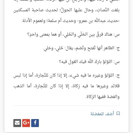
بلغت النِّصابَ، وحال عليها الحولُ؛ لحديث صاحبة المسكتين
-حديث عبدالله بن عمرو- وحديث أم سلمة؛ ولعموم الأدلة.
س: هناك فرقٌ بين الحَلْي والحُلِي، أو هما بمعنى واحدٍ؟
ج: الظاهر أنها تُفتح وتُضم، يقال: حُلي، وحَلي.
س: اللؤلؤ بارك الله فيك القول فيه؟
ج: اللؤلؤ وغيره ما فيه شيء، إلا إذا كان للتِّجارة، أما إذا لبس
قلائد وغيرها ما فيه زكاة، إلا إذا كان للتِّجارة، أما الذهب
والفضة ففيها الزكاة.
أضف للمفضلة
شارك
شارك
إرسل
على
على
إيميل
فيسبوك
غوغل