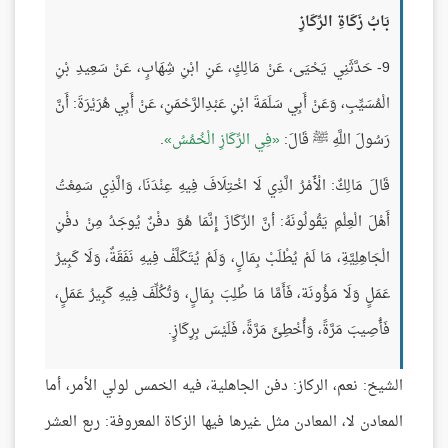
بَابُ زَكَاةِ الرِّكَازِ
9- حَدَّثَنِي يَحْيَى، عَنْ مَالِكٍ، عَنِ ابْنِ شِهَابٍ، عَنْ سَعِيدِ بْنِ
الْمُسَيِّبِ، وَعَنْ أَبِي سَلَمَةَ ابْنِ عَبْدِالرَّحْمَنِ، عَنْ أَبِي هُرَيْرَةَ: أَنَّ
رَسُولَ اللَّهِ ﷺ قَالَ:
فِي الرِّكَازِ الْخُمُسُ
.
قَالَ مَالِكٌ: الْأَمْرُ الَّذِي لَا اخْتِلَافَ فِيهِ عِنْدَنَا، وَالَّذِي سَمِعْتُ
أَهْلَ الْعِلْمِ يَقُولُونَهُ: أنَّ الرِّكَازَ إِنَّمَا هُوَ دفْنٌ يُوجَدُ مِنْ دفْنِ
الْجَاهِلِيَّةِ، مَا لَمْ يُطْلَبْ بِمَالٍ، وَلَمْ يُتَكَلَّفْ فِيهِ نَفَقَةٌ، وَلَا كَبِيرُ
عَمَلٍ وَلَا مَؤُونَة، فَأَمَّا مَا طُلِبَ بِمَالٍ، وَتُكُلِّفَ فِيهِ كَبِيرُ عَمَلٍ،
فَأُصِيبَ مَرَّةً، وَأُخْطِئَ مَرَّةً، فَلَيْسَ بِرِكَازٍ.
الشيخ: نعم، الركاز: دفن الجاهلية، فيه الخمس لولي الأمر، أما
المعادن لا، المعادن مثل غيرها فيها الزكاة المعروفة: ربع العشر