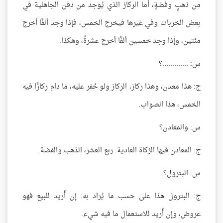
من ذهبٍ وفضةٍ، أما الركاز الذي يُوجد من دفن الجاهلية في
بعض الخربات وفي غيرها فيخرج الخمس، فإذا وجد ألفًا أخرج
مئتين، وإذا وجد خمسين ألفًا أخرج عشرةً، وهكذا.
س: .............؟
ج: هذا معدن، وهذا ركاز، الركاز ولو حُفر عليه، ما دام ركازًا فيه
الخمس، هذا الصواب.
س: والمعادن؟
ج: المعادن فيها الزكاة العادية: ربع العشر، الذهب والفضة.
س: البترول؟
ج: البترول هذا على حسب ما يُراد به: إن أُريد للبيع فهو
عروض، وإن أُريد للاستعمال ما فيه شيء.