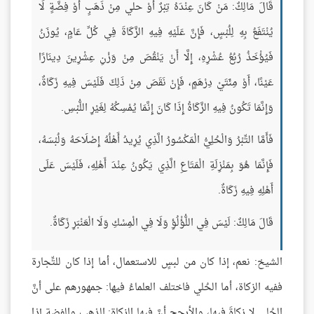
قَالَ مَالِكٌ: مَنْ كَانَ عِنْدَهُ تِبْرٌ أَوْ حلي مِنْ ذَهَبٍ أَوْ فِضَّةٍ لَا
يُنْتَفَعُ بِهِ لِلُبْسٍ، فَإِنَّ عَلَيْهِ فِيهِ الزَّكَاةَ فِي كُلِّ عَامٍ، يُوزَنُ
فَيُؤْخَذُ رُبُعُ عُشْرِهِ، إِلَّا أَنْ يَنْقُصَ مِنْ وَزْنِ عِشْرِينَ دِينَارًا
عَيْنًا، أَوْ مِئَتَيْ دِرْهَمٍ، فَإِنْ نَقَصَ مِنْ ذَلِكَ فَلَيْسَ فِيهِ زَكَاةٌ،
وَإِنَّمَا تَكُونُ فِيهِ الزَّكَاةُ إِذَا كَانَ إِنَّمَا يُمْسِكُهُ لِغَيْرِ اللُّبْسِ.
فَأَمَّا التِّبْرُ وَالْحُلِيُّ الْمَكْسُورُ الَّذِي يُرِيدُ أَهْلُهُ إِصْلَاحَهُ وَلُبْسَهُ،
فَإِنَّمَا هُوَ بِمَنْزِلَةِ الْمَتَاعِ الَّذِي يَكُونُ عِنْدَ أَهْلِهِ، فَلَيْسَ عَلَى
أَهْلِهِ فِيهِ زَكَاةٌ.
قَالَ مَالِكٌ: لَيْسَ فِي اللُّؤْلُؤِ وَلَا فِي الْمِسْكِ وَلَا الْعَنْبَرِ زَكَاةٌ.
الشيخ: نعم، إذا كان من لبسٍ للاستعمال، أما إذا كان للتِّجارة
ففيه الزكاة، أما الحُلي فاختلف العلماءُ فيها: جمهورهم على أنَّ
الحُلي لا زكاةَ فيها، والأرجح أنَّ فيها الزكاة: الذهب والفضة إذا