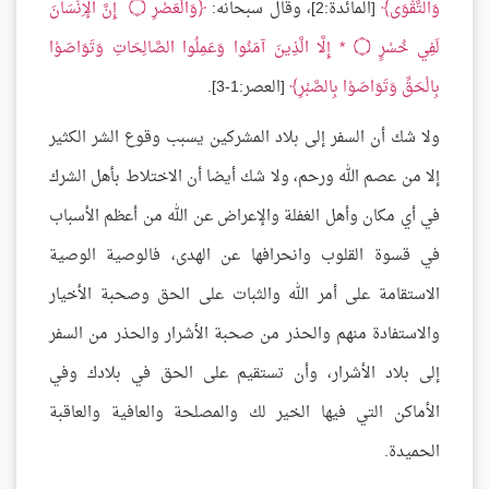
وَالتَّقْوَى
[المائدة:2]، وقال سبحانه:
وَالْعَصْرِ
۝
إِنَّ الْإِنْسَانَ
لَفِي خُسْرٍ
۝
* إِلَّا الَّذِينَ آمَنُوا وَعَمِلُوا الصَّالِحَاتِ وَتَوَاصَوْا
بِالْحَقِّ وَتَوَاصَوْا بِالصَّبْرِ
[العصر:1-3].
ولا شك أن السفر إلى بلاد المشركين يسبب وقوع الشر الكثير
إلا من عصم الله ورحم، ولا شك أيضا أن الاختلاط بأهل الشرك
في أي مكان وأهل الغفلة والإعراض عن الله من أعظم الأسباب
في قسوة القلوب وانحرافها عن الهدى، فالوصية الوصية
الاستقامة على أمر الله والثبات على الحق وصحبة الأخيار
والاستفادة منهم والحذر من صحبة الأشرار والحذر من السفر
إلى بلاد الأشرار، وأن تستقيم على الحق في بلادك وفي
الأماكن التي فيها الخير لك والمصلحة والعافية والعاقبة
الحميدة.