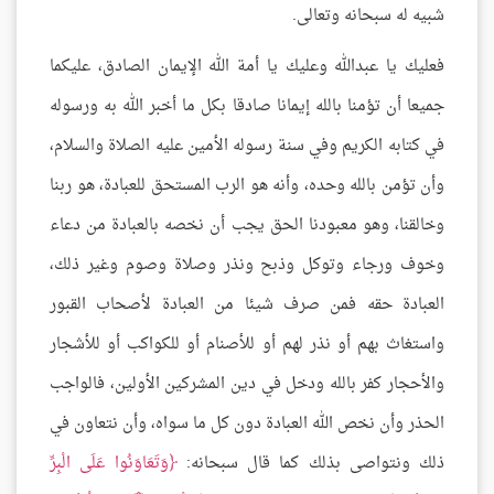
شبيه له سبحانه وتعالى.
فعليك يا عبدالله وعليك يا أمة الله الإيمان الصادق، عليكما
جميعا أن تؤمنا بالله إيمانا صادقا بكل ما أخبر الله به ورسوله
في كتابه الكريم وفي سنة رسوله الأمين عليه الصلاة والسلام،
وأن تؤمن بالله وحده، وأنه هو الرب المستحق للعبادة، هو ربنا
وخالقنا، وهو معبودنا الحق يجب أن نخصه بالعبادة من دعاء
وخوف ورجاء وتوكل وذبح ونذر وصلاة وصوم وغير ذلك،
العبادة حقه فمن صرف شيئا من العبادة لأصحاب القبور
واستغاث بهم أو نذر لهم أو للأصنام أو للكواكب أو للأشجار
والأحجار كفر بالله ودخل في دين المشركين الأولين، فالواجب
الحذر وأن نخص الله العبادة دون كل ما سواه، وأن نتعاون في
ذلك ونتواصى بذلك كما قال سبحانه:
وَتَعَاوَنُوا عَلَى الْبِرِّ