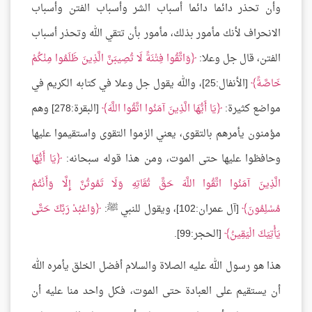
وأن تحذر دائما دائما أسباب الشر وأسباب الفتن وأسباب
الانحراف لأنك مأمور بذلك، مأمور بأن تتقي الله وتحذر أسباب
الفتن، قال جل وعلا:
وَاتَّقُوا فِتْنَةً لَا تُصِيبَنَّ الَّذِينَ ظَلَمُوا مِنْكُمْ
خَاصَّةً
[الأنفال:25]، والله يقول جل وعلا في كتابه الكريم في
مواضع كثيرة:
يَا أَيُّهَا الَّذِينَ آمَنُوا اتَّقُوا اللَّهَ
[البقرة:278] وهم
مؤمنون يأمرهم بالتقوى، يعني الزموا التقوى واستقيموا عليها
وحافظوا عليها حتى الموت، ومن هذا قوله سبحانه:
يَا أَيُّهَا
الَّذِينَ آمَنُوا اتَّقُوا اللَّهَ حَقَّ تُقَاتِهِ وَلَا تَمُوتُنَّ إِلَّا وَأَنْتُمْ
مُسْلِمُونَ
[آل عمران:102]، ويقول للنبي ﷺ:
وَاعْبُدْ رَبَّكَ حَتَّى
يَأْتِيَكَ الْيَقِينُ
[الحجر:99].
هذا هو رسول الله عليه الصلاة والسلام أفضل الخلق يأمره الله
أن يستقيم على العبادة حتى الموت، فكل واحد منا عليه أن