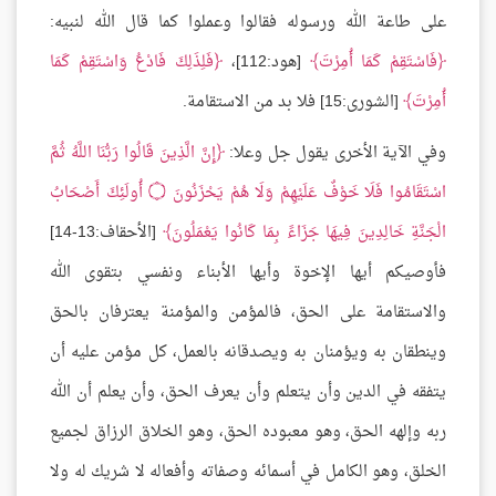
على طاعة الله ورسوله فقالوا وعملوا كما قال الله لنبيه:
فَاسْتَقِمْ كَمَا أُمِرْتَ
[هود:112]،
فَلِذَلِكَ فَادْعُ وَاسْتَقِمْ كَمَا
أُمِرْتَ
[الشورى:15] فلا بد من الاستقامة.
وفي الآية الأخرى يقول جل وعلا:
إِنَّ الَّذِينَ قَالُوا رَبُّنَا اللَّهُ ثُمَّ
اسْتَقَامُوا فَلَا خَوْفٌ عَلَيْهِمْ وَلَا هُمْ يَحْزَنُونَ
۝
أُولَئِكَ أَصْحَابُ
الْجَنَّةِ خَالِدِينَ فِيهَا جَزَاءً بِمَا كَانُوا يَعْمَلُونَ
[الأحقاف:13-14]
فأوصيكم أيها الإخوة وأيها الأبناء ونفسي بتقوى الله
والاستقامة على الحق، فالمؤمن والمؤمنة يعترفان بالحق
وينطقان به ويؤمنان به ويصدقانه بالعمل، كل مؤمن عليه أن
يتفقه في الدين وأن يتعلم وأن يعرف الحق، وأن يعلم أن الله
ربه وإلهه الحق، وهو معبوده الحق، وهو الخلاق الرزاق لجميع
الخلق، وهو الكامل في أسمائه وصفاته وأفعاله لا شريك له ولا