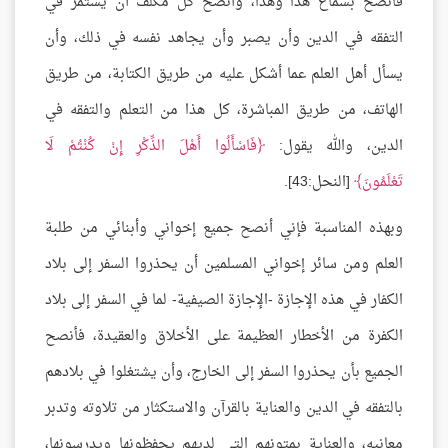
فأنصح بسماع هذا وهذا، وأنصح كل مكلف أن يستمر في
التفقه في الدين وأن يصبر وأن يجاهد نفسه في ذلك، وأن
يسأل أهل العلم عما أشكل عليه من طريق الكتابة، من طريق
الهاتف، من طريق المباشرة، كل هذا من التعلم والتفقه في
الدين، والله يقول:
فَاسْأَلُوا أَهْلَ الذِّكْرِ إِنْ كُنْتُمْ لَا
تَعْلَمُونَ
[النحل:43].
وبهذه المناسبة فإني أنصح جميع إخواني وأبنائي من طلبة
العلم ومن سائر إخواني المسلمين أن يحذروا السفر إلى بلاد
الكفار في هذه الإجازة -الإجازة الصيفية- لما في السفر إلى بلاد
الكفرة من الأخطار العظيمة على الأخلاق والعقيدة، فأنصح
الجميع بأن يحذروا السفر إلى الخارج، وأن يشتغلوا في بلادهم
بالتفقه في الدين والعناية بالقرآن والاستكثار من تلاوته وتدبر
معانيه، والعناية بمتونهم التي لديهم يحفظونها ويدرسونها،