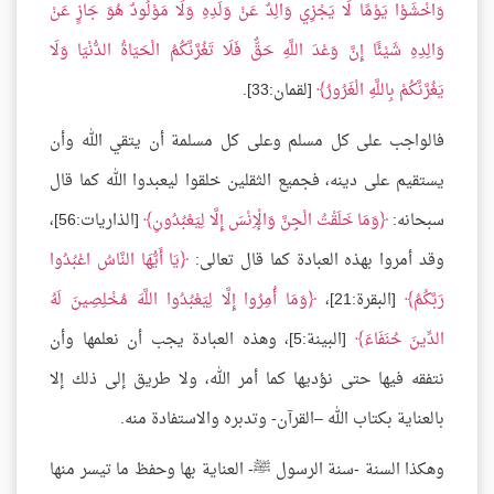
وَاخْشَوْا يَوْمًا لَا يَجْزِي وَالِدٌ عَنْ وَلَدِهِ وَلَا مَوْلُودٌ هُوَ جَازٍ عَنْ
وَالِدِهِ شَيْئًا إِنَّ وَعْدَ اللَّهِ حَقٌّ فَلَا تَغُرَّنَّكُمُ الْحَيَاةُ الدُّنْيَا وَلَا
يَغُرَّنَّكُمْ بِاللَّهِ الْغَرُورُ
[لقمان:33].
فالواجب على كل مسلم وعلى كل مسلمة أن يتقي الله وأن
يستقيم على دينه، فجميع الثقلين خلقوا ليعبدوا الله كما قال
سبحانه:
وَمَا خَلَقْتُ الْجِنَّ وَالْإِنْسَ إِلَّا لِيَعْبُدُونِ
[الذاريات:56]،
وقد أمروا بهذه العبادة كما قال تعالى:
يَا أَيُّهَا النَّاسُ اعْبُدُوا
رَبَّكُمُ
[البقرة:21]،
وَمَا أُمِرُوا إِلَّا لِيَعْبُدُوا اللَّهَ مُخْلِصِينَ لَهُ
الدِّينَ حُنَفَاءَ
[البينة:5]، وهذه العبادة يجب أن نعلمها وأن
نتفقه فيها حتى نؤديها كما أمر الله، ولا طريق إلى ذلك إلا
بالعناية بكتاب الله –القرآن- وتدبره والاستفادة منه.
وهكذا السنة -سنة الرسول ﷺ- العناية بها وحفظ ما تيسر منها