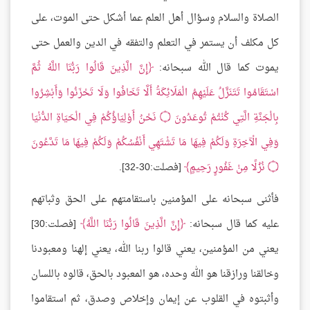
الصلاة والسلام وسؤال أهل العلم عما أشكل حتى الموت، على
كل مكلف أن يستمر في التعلم والتفقه في الدين والعمل حتى
يموت كما قال الله سبحانه:
إِنَّ الَّذِينَ قَالُوا رَبُّنَا اللَّهُ ثُمَّ
اسْتَقَامُوا تَتَنَزَّلُ عَلَيْهِمُ الْمَلَائِكَةُ أَلَّا تَخَافُوا وَلَا تَحْزَنُوا وَأَبْشِرُوا
بِالْجَنَّةِ الَّتِي كُنْتُمْ تُوعَدُونَ
۝
نَحْنُ أَوْلِيَاؤُكُمْ فِي الْحَيَاةِ الدُّنْيَا
وَفِي الْآخِرَةِ وَلَكُمْ فِيهَا مَا تَشْتَهِي أَنْفُسُكُمْ وَلَكُمْ فِيهَا مَا تَدَّعُونَ
۝
نُزُلًا مِنْ غَفُورٍ رَحِيمٍ
[فصلت:30-32].
فأثنى سبحانه على المؤمنين باستقامتهم على الحق وثباتهم
عليه كما قال سبحانه:
إِنَّ الَّذِينَ قَالُوا رَبُّنَا اللَّهُ
[فصلت:30]
يعني من المؤمنين، يعني قالوا ربنا الله، يعني إلهنا ومعبودنا
وخالقنا ورازقنا هو الله وحده، هو المعبود بالحق، قالوه باللسان
وأثبتوه في القلوب عن إيمان وإخلاص وصدق، ثم استقاموا