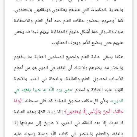
والعناية بالمكتبات التي عندهم يطالعون ويتفقهون ويتعلمون،
كما أوصيهم بحضور حلقات العلم عند أهل العلم والاستفادة
منها، والسؤال عما أشكل عليهم والمذاكرة بينهم فيما قد يخفى
عليهم حتى يتضح الأمر ويعرف المطلوب.
هكذا ينبغي لطلبة العلم ولجميع المسلمين العناية بما ينفعهم
والحذر مما يضرهم ولا شك أن التفقه في الدين هو من أعظم
الأسباب لحصول العلم والفائدة، وللنجاة في الدنيا والآخرة
لقوله عليه الصلاة والسلام:
من يرد الله به خيرا يفقهه في
الدين
، ولأن كل مكلف مخلوق للعبادة كما قال سبحانه:
وَمَا
خَلَقْتُ الْجِنَّ وَالْإِنْسَ إِلَّا لِيَعْبُدُونِ
[الذاريات:56]، وهذه العبادة
لا تعرف إلا بعد التفقه في الدين، لا طريق إلى معرفتها إلا
بالتفقه والتعلم والتبصر في كتاب الله وسنة رسوله عليه