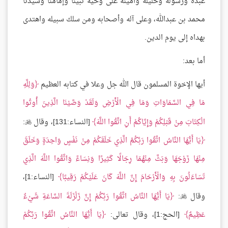
عبده ورسوله وخليله وأمينه على وحيه نبينا وإمامنا وسيدنا
محمد بن عبدالله، وعلى آله وأصحابه ومن سلك سبيله واهتدى
بهداه إلى يوم الدين.
أما بعد:
أيها الإخوة المسلمون قال الله جل وعلا في كتابه العظيم
وَلِلَّهِ
مَا فِي السَّمَاوَاتِ وَمَا فِي الْأَرْضِ وَلَقَدْ وَصَّيْنَا الَّذِينَ أُوتُوا
الْكِتَابَ مِنْ قَبْلِكُمْ وَإِيَّاكُمْ أَنِ اتَّقُوا اللَّهَ
[النساء:131]، وقال
:

يَا أَيُّهَا النَّاسُ اتَّقُوا رَبَّكُمُ الَّذِي خَلَقَكُمْ مِنْ نَفْسٍ وَاحِدَةٍ وَخَلَقَ
مِنْهَا زَوْجَهَا وَبَثَّ مِنْهُمَا رِجَالًا كَثِيرًا وَنِسَاءً وَاتَّقُوا اللَّهَ الَّذِي
تَسَاءَلُونَ بِهِ وَالْأَرْحَامَ إِنَّ اللَّهَ كَانَ عَلَيْكُمْ رَقِيبًا
[النساء:1]،
وقال
:
يَا أَيُّهَا النَّاسُ اتَّقُوا رَبَّكُمْ إِنَّ زَلْزَلَةَ السَّاعَةِ شَيْءٌ

عَظِيمٌ
[الحج:1]، وقال تعالى:
يَا أَيُّهَا النَّاسُ اتَّقُوا رَبَّكُمْ