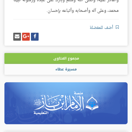
والقادر عليه، وصلى الله وسلم وبارك على عبده ورسوله نبينا
محمد، وعلى آله وأصحابه وأتباعه بإحسان.
أضف للمفضلة
شارك
شارك
إرسل
على
على
إيميل
فيسبوك
غوغل
بلس
مجموع الفتاوى
مسيرة عطاء