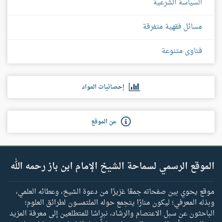
السياسة الشرعية
مسائل فقهية متفرقة
فتاوى متنوعة
إحصائيات المواد
عن الموقع
الموقع الرسمي لسماحة الشيخ الإمام ابن باز رحمه الله
موقع يحوي بين صفحاته جمعًا غزيرًا من دعوة الشيخ، وعطائه العلمي،
وبذله المعرفي؛ ليكون منارًا يتجمع حوله الملتمسون لطرائق العلوم؛
الباحثون عن سبل الاعتصام والرشاد، نبراسًا للمتطلعين إلى معرفة المزيد