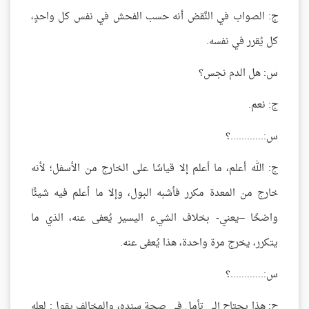
ج: الصواب في النَّقض أنه حسب الفحش في نفس كل واحدٍ،
كل يُقرر في نفسه.
س: هل الدم نجس؟
ج: نعم.
س:............؟
ج: الله أعلم، ما أعلم إلا قياسًا على الخارج من الأسفل؛ لأنه
خارج من المعدة مكرر فأشبه البول، وإلا ما أعلم فيه شيئًا
واضحًا –يعني- بخلاف الشيء اليسير يُعفى عنه، الذي ما
يتكرر، يخرج مرة واحدة، هذا يُعفى عنه.
س:............؟
ج: هذا يحتاج إلى تأمل في صحة سنده، والمخالف يقول: لعله