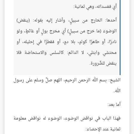
أي مُفسداته، وهي ثمانية:
أحدها: الخارج من سبيلٍ، وأشار إليه بقوله: (ينقض)
الوضوء (ما خرج من سبيلٍ) أي مخرج بولٍ أو غائطٍ، ولو
نادرًا، أو طاهرًا كولدٍ، بلا دمٍ، أو مُقطرًا في إحليله، أو
محتشي وابتلي، لا الدائم: كالسلس والاستحاضة فلا
ينقض للضَّرورة.
الشيخ: بسم الله الرحمن الرحيم، اللهم صلِّ وسلم على رسول
الله.
أما بعد:
فهذا الباب في نواقض الوضوء، الوضوء له نواقض معلومة
ثمانية عند الإحصاء: