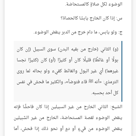
الوضوء لكل صلاةٍ كالمستحاضة.
س: إذا كان الخارج يابسًا كالحصاة؟
ج: ولو يابس، ما دام خرج من الدبر ينقض الوضوء.
(و) الثاني (خارج من بقيه البدن) سوى السبيل (إن كان
بولًا أو غائطًا) قليلًا كان أو كثيرًا (أو) كان (كثيرًا نجسا
غيرهما) أي غير البول والغائط كقيء ولو بحاله لما روى
الترمذي: «أنه ﷺ قاء فتوضأ»، والكثير ما فحش في نفس
كل أحد بحسبه.
الشيخ: الثاني الخارج من غير السبيلين إذا كان فاحشًا فإنه
ينقض الوضوء لقصة المستحاضة، الخارج من غير السَّبيلين
ينقض الوضوء من قيءٍ أو دمٍ أو نحو ذلك إذا فحش، أما