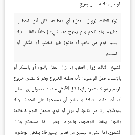
الوضوء؛ لأنه ليس بفرجٍ.
(و) الثالث (زوال العقل) أي تغطيته، قال أبو الخطاب
وغيره: ولو تلجم ولم يخرج منه شيء إلحاقًا بالغالب (إلا
يسير نوم من قاعدٍ أو قائمٍ) غير مُحْتَبٍ أو مُتَّكئٍ أو
مُستندٍ.
الشيخ: الثالث زوال العقل: إذا زال العقل بالنوم أو بالسكر أو
بالإغماء بطل الوضوء؛ لأنه مظنة الخروج وهو لا يشعر، خروج
الريح وهو لا يشعر؛ ولهذا قال ﷺ في حديث صفوان بن عسال:
أنه أمر عليه الصلاة والسلام أن يمسحوا على الخفاف وألا
يتوضَّؤوا إلا من غائطٍ أو بولٍ أو نومٍ، فجعل النوم كالغائط
والبول ينقض الوضوء، والمراد –يعني- إذا استحكم وزال
الشعور، أما الشيء اليسير من نعاسٍ يسيرٍ فلا ينقض الوضوء،