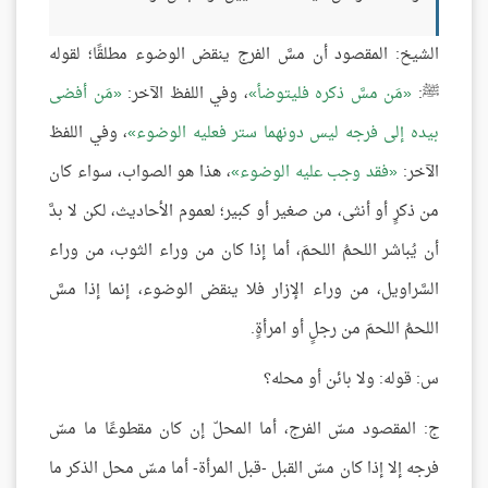
الشيخ: المقصود أن مسَّ الفرج ينقض الوضوء مطلقًا؛ لقوله
ﷺ:
مَن مسَّ ذكره فليتوضأ
، وفي اللفظ الآخر:
مَن أفضى
بيده إلى فرجه ليس دونهما ستر فعليه الوضوء
، وفي اللفظ
الآخر:
فقد وجب عليه الوضوء
، هذا هو الصواب، سواء كان
من ذكرٍ أو أنثى، من صغير أو كبير؛ لعموم الأحاديث، لكن لا بدَّ
أن يُباشر اللحمُ اللحمَ، أما إذا كان من وراء الثوب، من وراء
السَّراويل، من وراء الإزار فلا ينقض الوضوء، إنما إذا مسَّ
اللحمُ اللحمَ من رجلٍ أو امرأةٍ.
س: قوله: ولا بائن أو محله؟
ج: المقصود مسّ الفرج، أما المحلّ إن كان مقطوعًا ما مسّ
فرجه إلا إذا كان مسّ القبل -قبل المرأة- أما مسّ محل الذكر ما