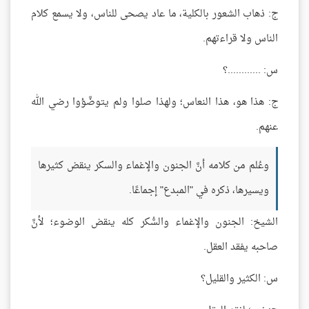
ج: ذهاب الشعور بالكلية، ما عاد يصحى للناس، ولا يسمع كلام
الناس ولا قراءتهم.
س: ............؟
ج: هذا هو، هذا النعاس؛ ولهذا صلوا ولم يتوضَّؤوا رضي الله
عنهم.
وعُلم من كلامه أنَّ الجنون والإغماء والسكر ينقض كثيرها
ويسيرها، ذكره في "المبدع" إجماعًا.
الشيخ: الجنون والإغماء والسُّكر كله ينقض الوضوء؛ لأنَّ
صاحبه يفقد العقل.
س: الكثير والقليل؟