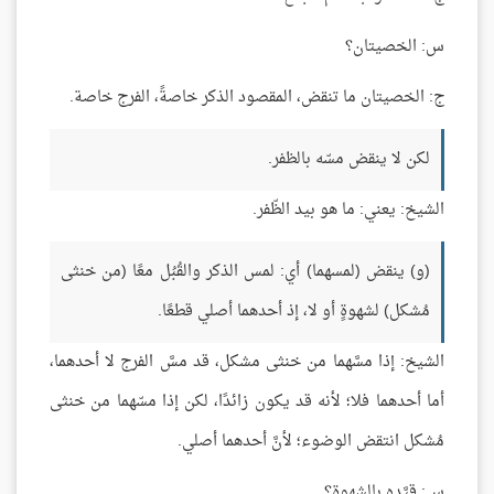
س: الخصيتان؟
ج: الخصيتان ما تنقض، المقصود الذكر خاصةً، الفرج خاصة.
لكن لا ينقض مسّه بالظفر.
الشيخ: يعني: ما هو بيد الظّفر.
(و) ينقض (لمسهما) أي: لمس الذكر والقُبُل معًا (من خنثى
مُشكل) لشهوةٍ أو لا، إذ أحدهما أصلي قطعًا.
الشيخ: إذا مسَّهما من خنثى مشكل، قد مسَّ الفرج لا أحدهما،
أما أحدهما فلا؛ لأنه قد يكون زائدًا، لكن إذا مسّهما من خنثى
مُشكل انتقض الوضوء؛ لأنَّ أحدهما أصلي.
س: قيَّده بالشهوة؟