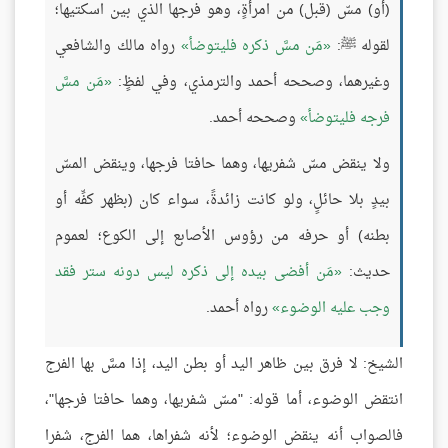
(أو) مسّ (قبل) من امرأةٍ، وهو فرجها الذي بين اسكتيها؛
لقوله ﷺ:
مَن مسَّ ذكره فليتوضأ
رواه مالك والشافعي
وغيرهما، وصححه أحمد والترمذي، وفي لفظٍ:
مَن مسَّ
فرجه فليتوضأ
وصححه أحمد.
ولا ينقض مسّ شفريها، وهما حافتا فرجها، وينقض المسّ
بيدٍ بلا حائلٍ، ولو كانت زائدةً، سواء كان (بظهر كفِّه أو
بطنه) أو حرفه من رؤوس الأصابع إلى الكوع؛ لعموم
حديث:
مَن أفضى بيده إلى ذكره ليس دونه ستر فقد
وجب عليه الوضوء
رواه أحمد.
الشيخ: لا فرق بين ظاهر اليد أو بطن اليد، إذا مسَّ بها الفرج
انتقض الوضوء، أما قوله: "مسّ شفريها، وهما حافتا فرجها"،
فالصواب أنه ينقض الوضوء؛ لأنه شفراها، هما الفرج، شفرا