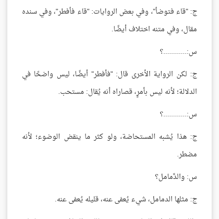
ج: "قاء فتوضأ"، وفي بعض الروايات: "قاء فأفطر"، وفي سنده
مقال، وفي متنه اختلاف أيضًا.
س:............؟
ج: لكن الرواية الأخرى قال: "فأفطر" أيضًا، ليس واضحًا في
الدلالة؛ لأنه ليس بأمرٍ، قصاراه أنه يُقال: مستحب.
س:............؟
ج: هذا يُشبه المستحاضة، ولو كثر ما ينقض الوضوء؛ لأنه
مضطر.
س: والدَّمامل؟
ج: مثلها الدمامل، شيء يُعفى عنه، قليله يُعفى عنه.