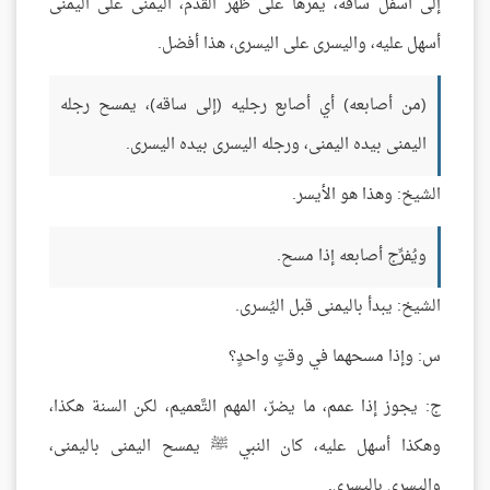
إلى أسفل ساقه، يمرها على ظهر القدم، اليمنى على اليمنى
أسهل عليه، واليسرى على اليسرى، هذا أفضل.
(من أصابعه) أي أصابع رجليه (إلى ساقه)، يمسح رجله
اليمنى بيده اليمنى، ورجله اليسرى بيده اليسرى.
الشيخ: وهذا هو الأيسر.
ويُفرِّج أصابعه إذا مسح.
الشيخ: يبدأ باليمنى قبل اليُسرى.
س: وإذا مسحهما في وقتٍ واحدٍ؟
ج: يجوز إذا عمم، ما يضرّ، المهم التَّعميم، لكن السنة هكذا،
وهكذا أسهل عليه، كان النبي ﷺ يمسح اليمنى باليمنى،
واليسرى باليسرى.