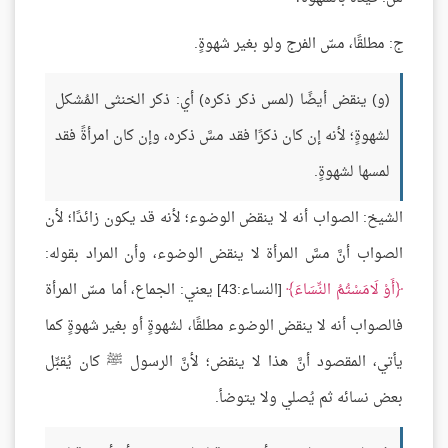
ج: مطلقًا، مسّ الفرج ولو بغير شهوةٍ.
(و) ينقض أيضًا (لمس ذكر ذكره) أي: ذكر الخنثى المُشكل
لشهوةٍ؛ لأنه إن كان ذكرًا فقد مسَّ ذكره، وإن كان امرأةً فقد
لمسها لشهوةٍ.
الشيخ: الصواب أنه لا ينقض الوضوء؛ لأنه قد يكون زائدًا؛ لأن
الصواب أنَّ مسَّ المرأة لا ينقض الوضوء، وأن المراد بقوله:
أَوْ لَامَسْتُمُ النِّسَاءَ
[النساء:43] يعني: الجماع، أما مسّ المرأة
فالصواب أنه لا ينقض الوضوء مطلقًا، لشهوةٍ أو بغير شهوةٍ كما
يأتي، المقصود أنَّ هذا لا ينقض؛ لأنَّ الرسول ﷺ كان يُقبِّل
بعض نسائه ثم يُصلي ولا يتوضأ.