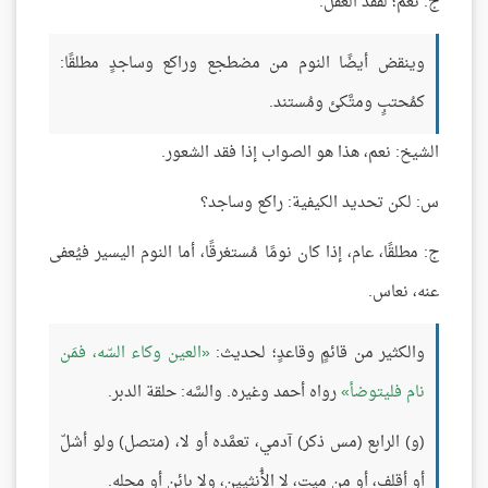
ج: نعم؛ لفقد العقل.
وينقض أيضًا النوم من مضطجع وراكع وساجدٍ مطلقًا:
كمُحتبٍ ومتَّكئ ومُستند.
الشيخ: نعم، هذا هو الصواب إذا فقد الشعور.
س: لكن تحديد الكيفية: راكع وساجد؟
ج: مطلقًا، عام، إذا كان نومًا مُستغرقًا، أما النوم اليسير فيُعفى
عنه، نعاس.
والكثير من قائمٍ وقاعدٍ؛ لحديث:
العين وكاء السّه، فمَن
نام فليتوضأ
رواه أحمد وغيره. والسَّه: حلقة الدبر.
(و) الرابع (مس ذكر) آدمي، تعمَّده أو لا، (متصل) ولو أشلّ
أو أقلف، أو من ميت، لا الأُنثيين، ولا بائن أو محله.