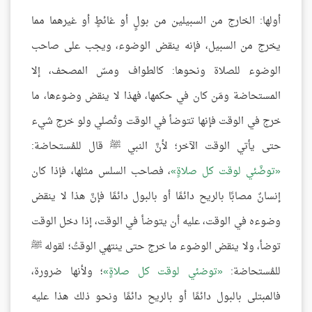
أولها: الخارج من السبيلين من بولٍ أو غائطٍ أو غيرهما مما
يخرج من السبيل، فإنه ينقض الوضوء، ويجب على صاحب
الوضوء للصلاة ونحوها: كالطواف ومسّ المصحف، إلا
المستحاضة ومَن كان في حكمها، فهذا لا ينقض وضوءها، ما
خرج في الوقت فإنها تتوضأ في الوقت وتُصلي ولو خرج شيء
حتى يأتي الوقت الآخر؛ لأنَّ النبي ﷺ قال للمُستحاضة:
توضَّئي لوقت كل صلاةٍ
، فصاحب السلس مثلها، فإذا كان
إنسانٌ مصابًا بالريح دائمًا أو بالبول دائمًا فإنَّ هذا لا ينقض
وضوءه في الوقت، عليه أن يتوضأ في الوقت، إذا دخل الوقت
توضأ، ولا ينقض الوضوء ما خرج حتى ينتهي الوقتُ؛ لقوله ﷺ
للمُستحاضة:
توضئي لوقت كل صلاةٍ
؛ ولأنها ضرورة،
فالمبتلى بالبول دائمًا أو بالريح دائمًا ونحو ذلك هذا عليه