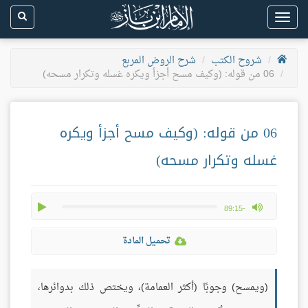
Toggle
navigation
شروح الكتب
شرح الروض المربع
06 من قوله: (وكيف مسح أجزأ ويكره غسله وتكرار مسحه)
06 من قوله: (وكيف مسح أجزأ ويكره
غسله وتكرار مسحه)
play
max volume
-89:15
تحميل المادة
(ويمسح) وجوبًا (أكثر العمامة)، ويختص ذلك بدوائرها،