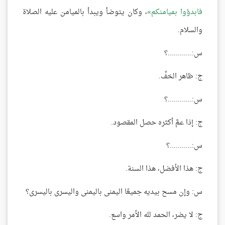
فابدؤوا بميامنكم
، وكان يتوضأ ويبدأ بالميامن عليه الصلاة
والسلام.
س:............؟
ج: ظاهر الخفِّ.
س:............؟
ج: إذا عمَّ أكثره حصل المقصود.
س:...........؟
ج: هذا الأفضل، هذا السنة.
س: وإن مسح بيديه جميعًا اليمنى باليمنى واليسرى باليسرى؟
ج: لا يضر، الحمد لله الأمر واسع.