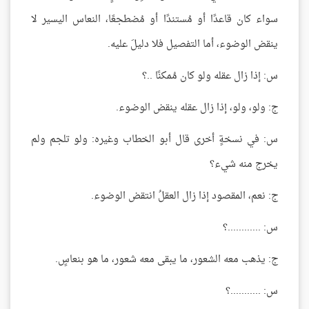
سواء كان قاعدًا أو مُستندًا أو مُضطجعًا، النعاس اليسير لا
ينقض الوضوء، أما التفصيل فلا دليلَ عليه.
س: إذا زال عقله ولو كان مُمكنًا ..؟
ج: ولو، ولو، إذا زال عقله ينقض الوضوء.
س: في نسخةٍ أخرى قال أبو الخطاب وغيره: ولو تلجم ولم
يخرج منه شيء؟
ج: نعم، المقصود إذا زال العقلُ انتقض الوضوء.
س: ............؟
ج: يذهب معه الشعور، ما يبقى معه شعور، ما هو بنعاسٍ.
س: ...........؟