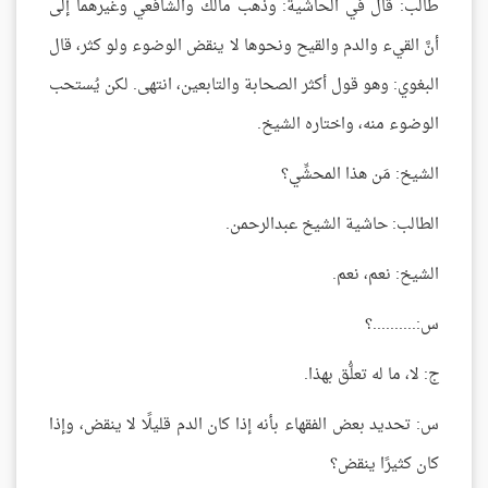
طالب: قال في الحاشية: وذهب مالك والشافعي وغيرهما إلى
أنَّ القيء والدم والقيح ونحوها لا ينقض الوضوء ولو كثر، قال
البغوي: وهو قول أكثر الصحابة والتابعين، انتهى. لكن يُستحب
الوضوء منه، واختاره الشيخ.
الشيخ: مَن هذا المحشِّي؟
الطالب: حاشية الشيخ عبدالرحمن.
الشيخ: نعم، نعم.
س:..........؟
ج: لا، ما له تعلُّق بهذا.
س: تحديد بعض الفقهاء بأنه إذا كان الدم قليلًا لا ينقض، وإذا
كان كثيرًا ينقض؟