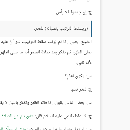
ج: إن جمعوا فلا بأس.
(ويسقط الترتيب بنسيانه) للعذر.
الشيخ: يعني: إذا لم يُرتب سقط الترتيب، فلو أنَّ عليه
صلى الظهر، ثم تذكر بعد صلاة العصر أنه ما صلى الظهر،
لأنه ناسٍ.
س: يكون لعذرٍ؟
ج: لعذر نعم.
س: بعض الناس يقول: إذا فاته الظهر وتذكر بالليل لا ي
ج: لا، غلط، النبي عليه السلام قال:
مَن نام عن الصلاة أ
س: استدل بقوله عليه الصلاة والسلام:
إنَّ لله عملًا بال