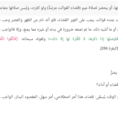
ا، أو يحضر لصلاة عيدٍ (قضاء الفوائت مرتبةً) ولو كثرت، ويُسن صلاتها جماعةً
ت عنده فوائت يجب على الفور القضاء، فلو أنه نام عن الظهر والعصر وجب فو
و ما أشبه ذلك، ما لم تمنعه ضرورة في بدنه أو غيره مما يمنع، وإلا فالواجب ع
صلها إذا ذكرها، لا كفَّارة لها إلا ذلك
؛ ولقوله سبحانه:
فَاتَّقُوا اللَّ
لبقرة:286].
يضرُّ.
قضاء أو أداء؟
الوقت يُسمَّى: قضاء، هذا أمر اصطلاحي، أمر سهل، المقصود البدار، الواجب ع