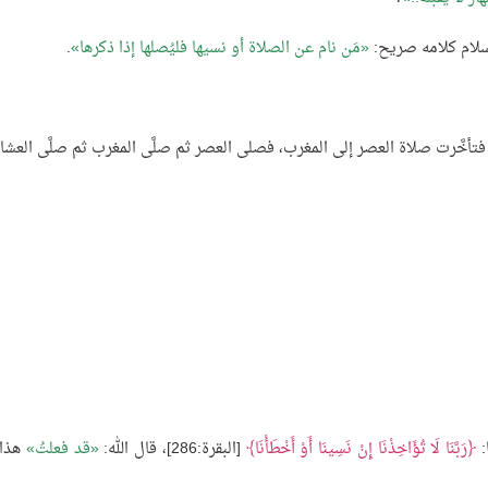
لسلام كلامه صريح:
مَن نام عن الصلاة أو نسيها فليُصلها إذا ذكرها
.
أخَّرت صلاة العصر إلى المغرب، فصلى العصر ثم صلَّى المغرب ثم صلَّى العشا
:
رَبَّنَا لَا تُؤَاخِذْنَا إِنْ نَسِينَا أَوْ أَخْطَأْنَا
[البقرة:286]، قال الله:
قد فعلتُ
هذا 