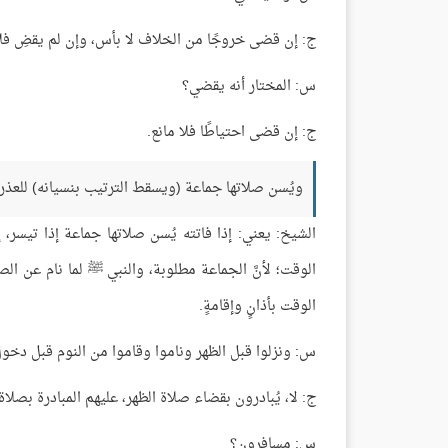
ج: إن قضى خروجًا من الخلاف لا بأس، وإن لم يقضِ فلا 
س: المختار أنه يقضي؟
ج: إن قضى احتياطًا فلا مانع.
ويُسن صلاتها جماعة (ويسقط الترتيب بنسيانه) للعذر.
الشيخ: يعني: إذا فاتته يُسن صلاتها جماعة إذا تيسر، 
الوقت؛ لأنَّ الجماعة مطلوبة، والنبي ﷺ لما نام عن ال
الوقت بأذانٍ وإقامةٍ.
س: ونزلوا قبل الظهر وناموا وقاموا من النوم قبل دخول 
ج: لا، يُبادرون بقضاء صلاة الظهر، عليهم المبادرة بصلاة
س: مسافرون؟