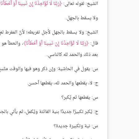
الشيخ: لقوله تعالى:
رَبَّنَا لَا تُؤَاخِذْنَا إِنْ نَسِينَا أَوْ أَخْطَأْنَا
ولا يسقط بالجهل.
الشيخ: ولا يسقط بالجهل لأجل تفريطه؛ لأنَّ المفرط لم 
قال:
رَبَّنَا لَا تُؤَاخِذْنَا إِنْ نَسِينَا أَوْ أَخْطَأْنَا
، والخطأ هو ا
بعد ذلك والحمد لله كالناسي.
س: يقول في الحاشية: وإن ذكر وهو فيها والوقت متّسع أت
ج: لا، يقطعها والحمد لله، يقطعها أحسن.
س: يقطعها ثم يُكبر؟
ج: يُكبر تكبيرًا جديدًا بنية الفائتة ويُكمل، ثم يأتي بالج
س: نية وتكبيرة جديدة؟