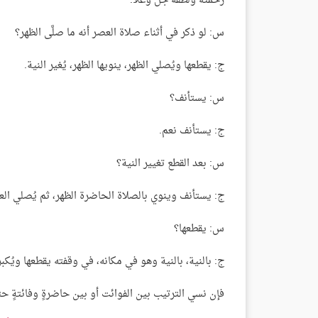
رحمته ولطفه جلَّ وعلا.
س: لو ذكر في أثناء صلاة العصر أنه ما صلَّى الظهر؟
ج: يقطعها ويُصلي الظهر، ينويها الظهر، يُغير النية.
س: يستأنف؟
ج: يستأنف نعم.
س: بعد القطع تغيير النية؟
ج: يستأنف وينوي بالصلاة الحاضرة الظهر، ثم يُصلي الع
س: يقطعها؟
ج: بالنية، بالنية وهو في مكانه، في وقفته يقطعها ويُكبر
فإن نسي الترتيب بين الفوائت أو بين حاضرةٍ وفائتةٍ 