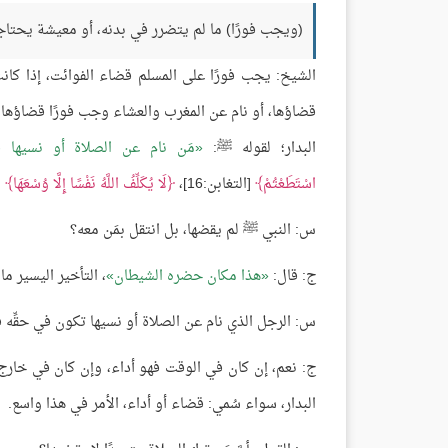
(ويجب فورًا) ما لم يتضرر في بدنه، أو معيشة يحتاجه
الشيخ: يجب فورًا على المسلم قضاء الفوائت، إذا كان
قضاؤها، أو نام عن المغرب والعشاء وجب فورًا قضاؤها، أ
البدار؛ لقوله ﷺ:
مَن نام عن الصلاة أو نسيها فليُ
اسْتَطَعْتُمْ
[التغابن:16]،
لَا يُكَلِّفُ اللَّهُ نَفْسًا إِلَّا وُسْعَهَا
[ا
س: النبي ﷺ لم يقضها، بل انتقل بمَن معه؟
ج: قال:
هذا مكان حضره الشيطان
، التأخير اليسير ما 
س: الرجل الذي نام عن الصلاة أو نسيها تكون في حقِّه 
ج: نعم، إن كان في الوقت فهو أداء، وإن كان في خارج 
البدار، سواء سُمي: قضاء أو أداء، الأمر في هذا واسع.