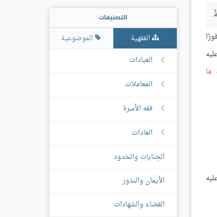
.
التصنيفات
رًا
الفقهية
الموضوعية
ليه
العبادات
هَ مَا
المعاملات
فقه الأسرة
العادات
الجنايات والحدود
ليه
الأيمان والنذور
القضاء والشهادات