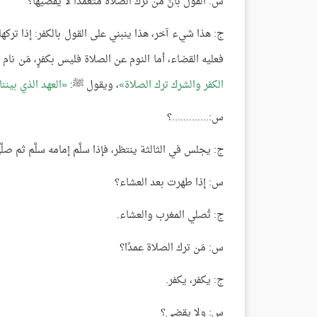
س: القول بأنَّ مَن ترك الصلاة متعمدًا لا يقضيها؟
ج: هذا شيء آخر، هذا ينبني على القول بالكفر: إذا تركها ع
فعليه القضاء، أما النوم عن الصلاة فليس بكفرٍ، مَن نام
الكفر والشرك ترك الصلاة
، ويقول ﷺ:
العهد الذي بيننا
س:.............؟
ج: يجلس في الثالثة ينتظر، فإذا سلَّم إمامه سلَّم ثم صلّ
س: إذا طهرت بعد العشاء؟
ج: تُصلي المغرب والعشاء.
س: مَن ترك الصلاة عمدًا؟
ج: يكفر، يكفر.
س: ولا يقضي؟