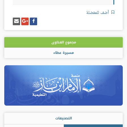
أضف للمفضلة
شارك
شارك
إرسل
على
على
إيميل
فيسبوك
غوغل
بلس
مجموع الفتاوى
مسيرة عطاء
التصنيفات