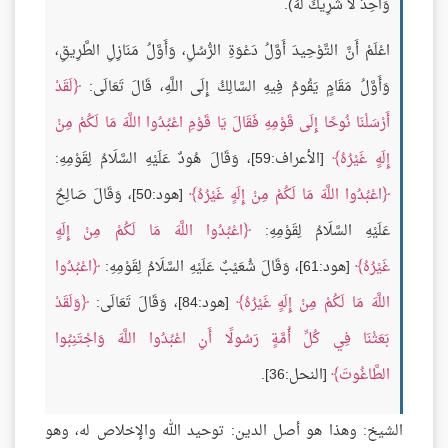
وَاحِدٌ لَا شَرِيكَ لَهُ).
اعْلَمْ أَنَّ التَّوْحِيدَ أَوَّلُ دَعْوَةِ الرُّسُلِ، وَأَوَّلُ مَنَازِلِ الطَّرِيقِ،
وَأَوَّلُ مَقَامٍ يَقُومُ فِيهِ السَّالِكُ إِلَى اللَّهِ، قَالَ تَعَالَى:
لَقَدْ
أَرْسَلْنَا نُوحًا إِلَى قَوْمِهِ فَقَالَ يَا قَوْمِ اعْبُدُوا اللَّهَ مَا لَكُمْ مِنْ
إِلَهٍ غَيْرُهُ
[الأعراف:59]، وَقَالَ هُودٌ عَلَيْهِ السَّلَامُ لِقَوْمِهِ:
اعْبُدُوا اللَّهَ مَا لَكُمْ مِنْ إِلَهٍ غَيْرُهُ
[هود:50]، وَقَالَ صَالِحٌ
عَلَيْهِ السَّلَامُ لِقَوْمِهِ:
اعْبُدُوا اللَّهَ مَا لَكُمْ مِنْ إِلَهٍ
غَيْرُهُ
[هود:61]، وَقَالَ شُعَيْبٌ عَلَيْهِ السَّلَامُ لِقَوْمِهِ:
اعْبُدُوا
اللَّهَ مَا لَكُمْ مِنْ إِلَهٍ غَيْرُهُ
[هود:84]، وَقَالَ تَعَالَى:
وَلَقَدْ
بَعَثْنَا فِي كُلِّ أُمَّةٍ رَسُولًا أَنِ اعْبُدُوا اللَّهَ وَاجْتَنِبُوا
الطَّاغُوتَ
[النحل:36].
الشيخ: وهذا هو أصل الدين: توحيد الله والإخلاص له، وهو