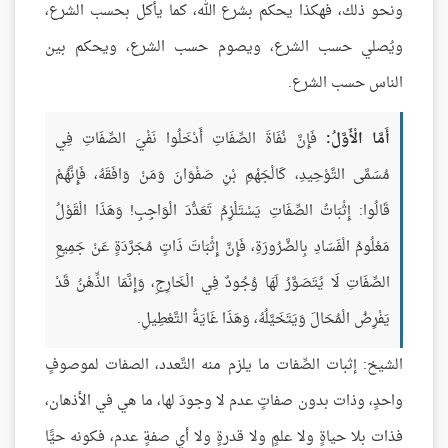
ونحو ذلك، فهكذا يحكم بشرع الله، كما يأكل بحسب الشرع،
ويُصلي حسب الشرع، ويصوم حسب الشرع، ويحكم بين
الناس حسب الشرع.
أَمَّا الْأَوَّلُ:
فَإِنَّ نُفَاةَ الصِّفَاتِ أَدْخَلُوا نَفْيَ الصِّفَاتِ فِي
مُسَمَّى التَّوْحِيدِ، كَالْجَهْمِ بْنِ صَفْوَانَ وَمَنْ وَافَقَهُ، فَإِنَّهُمْ
قَالُوا: إِثْبَاتُ الصِّفَاتِ يَسْتَلْزِمُ تَعَدُّدَ الْوَاجِبِ! وَهَذَا الْقَوْلُ
مَعْلُومُ الْفَسَادِ بِالضَّرُورَةِ، فَإِنَّ إِثْبَاتَ ذَاتٍ مُجَرَّدَةٍ عَنْ جَمِيعِ
الصِّفَاتِ لَا يُتَصَوَّرُ لَهَا وُجُودٌ فِي الْخَارِجِ، وَإِنَّمَا الذِّهْنُ قَدْ
يَفْرِضُ الْمُحَالَ وَيَتَخَيَّلُهُ، وَهَذَا غَايَةُ التَّعْطِيلِ.
الشيخ: إثبات الصِّفات ما يلزم منه التَّعدد، الصفات لموصوفٍ
واحدٍ، وذات بدون صفاتٍ عدم لا وجودَ لها، ما هي في الأذهان،
فذات بلا حياةٍ ولا علمٍ ولا قدرةٍ ولا أي صفةٍ عدم، فكونه حيًّا