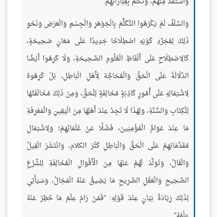
وَاسْتَمَدَّ مِنْهُمْ، وَتَكَلَّمَ بِعِبَارَاتِهِمْ.
وَالسَّلَفُ لَمْ يَكْرَهُوا التَّكَلُّمَ بِالْجَوْهَرِ وَالْجِسْمِ وَالْعَرَضِ وَنَحْوِ
ذَلِكَ لِمُجَرَّدِ كَوْنِهِ اصْطِلَاحًا جَدِيدًا عَلَى مَعَانٍ صَحِيحَةٍ،
كَالِاصْطِلَاحِ عَلَى أَلْفَاظِ الْعُلُومِ الصَّحِيحَةِ، وَلَا كَرِهُوا أَيْضًا
الدَّلَالَةَ عَلَى الْحَقِّ وَالْمُحَاجَّة لِأَهْلِ الْبَاطِلِ، بَلْ كَرِهُوهُ
لِاشْتِمَالِهِ عَلَى أُمُورٍ كَاذِبَةٍ مُخَالِفَةٍ لِلْحَقِّ، وَمِنْ ذَلِكَ مُخَالَفَتُهَا
لِلْكِتَابِ وَالسُّنَّةِ، وَلِهَذَا لَا تَجِدُ عِنْدَ أَهْلِهَا مِنَ الْيَقِينِ وَالْمَعْرِفَةِ
مَا عِنْدَ عَوَامِّ الْمُؤْمِنِينَ، فَضْلًا عَنْ عُلَمَائِهِمْ؛ وَلِاشْتِمَالِ
مُقَدِّمَاتِهِمْ عَلَى الْحَقِّ وَالْبَاطِلِ كَثُرَ الكلام، وَانْتَشَرَ الْقِيلُ
وَالْقَالُ، وَتَوَلَّدَ لَهُمْ عَنْهَا مِنَ الْأَقْوَالِ الْمُخَالِفَةِ لِلشَّرْعِ
الصَّحِيحِ وَالْعَقْلِ الصَّرِيحِ مَا يَضِيقُ عَنْهُ الْمَجَالُ، وَسَيَأْتِي
لِذَلِكَ زِيَادَةُ بَيَانٍ عِنْدَ قَوْلِهِ: "فَمَنْ رَامَ عِلْمَ مَا حُظِرَ عَنْهُ
عِلْمُهُ".