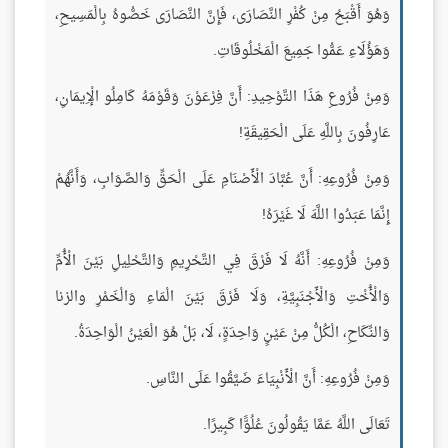
وَهُوَ أَقْبَحُ مِنْ كُفْرِ النَّصَارَى، فَإِنَّ النَّصَارَى خَصُّوهُ بِالْمَسِيحِ،
وَهَؤُلَاءِ عَمُّوا جَمِيعَ الْمَخْلُوقَاتِ.
وَمِنْ فُرُوعِ هَذَا التَّوْحِيدِ: أَنَّ فِرْعَوْنَ وَقَوْمَهُ كَامِلُو الْإِيمَانِ،
عَارِفُونَ بِاللَّهِ عَلَى الْحَقِيقَةِ!
وَمِنْ فُرُوعِهِ: أَنَّ عُبَّادَ الْأَصْنَامِ عَلَى الْحَقِّ وَالصَّوَابِ، وَأَنَّهُمْ
إِنَّمَا عَبَدُوا اللَّهَ لَا غَيْرَهُ!
وَمِنْ فُرُوعِهِ: أَنَّهُ لَا فَرْقَ فِي التَّحْرِيمِ وَالتَّحْلِيلِ بَيْنَ الْأُمِّ
وَالْأُخْتِ وَالْأَجْنَبِيَّةِ، وَلَا فَرْقَ بَيْنَ الْمَاءِ وَالْخَمْرِ والزنا
وَالنِّكَاحِ، الْكُلُّ مِنْ عَيْنٍ وَاحِدَةٍ، لَا، بَلْ هُوَ الْعَيْنُ الْوَاحِدَةُ.
وَمِنْ فُرُوعِهِ: أَنَّ الْأَنْبِيَاءَ ضَيَّقُوا عَلَى النَّاسِ.
تَعَالَى اللَّهُ عَمَّا يَقُولُونَ عُلُوًّا كَبِيرًا.