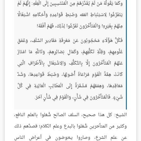
وكَمَا يَقُولُهُ مَنْ لَمْ يُقَدِّرْهُمْ مِنَ الْمُنْتَسِبِينَ إِلَى الْفِقْهِ: إِنَّهُمْ لَمْ
يَتَفَرَّغُوا لِاسْتِنْبَاطِ الفقه وَضَبْطِ قَوَاعِدِهِ وَأَحْكَامِهِ اشْتِغَالًا
مِنْهُمْ بِغَيْرِهِ! وَالْمُتَأَخِّرُونَ تَفَرَّغُوا لِذَلِكَ، فَهُمْ أَفْقَهُ!
فَكُلُّ هَؤُلَاءِ مَحْجُوبُونَ عَنْ مَعْرِفَةِ مَقَادِيرِ السَّلَفِ، وَعُمْقِ
عُلُومِهِمْ، وَقِلَّةِ تَكَلُّفِهِمْ، وَكَمَالِ بَصَائِرِهِمْ، وَتَاللَّهِ مَا امْتَازَ
عَنْهُمُ الْمُتَأَخِّرُونَ إِلَّا بِالتَّكَلُّفِ وَالِاشْتِغَالِ بِالْأَطْرَافِ الَّتِي
كَانَتْ هِمَّةُ الْقَوْمِ مُرَاعَاةَ أُصُولِهَا، وَضَبْطَ قَوَاعِدِهَا، وَشَدَّ
مَعَاقِدِهَا، وَهِمَمُهُمْ مُشَمَّرَةً إِلَى الْمَطَالِبِ الْعَالِيَةِ فِي كُلِّ
شَيْءٍ. فَالْمُتَأَخِّرُونَ فِي شَأْنٍ، وَالْقَوْمُ فِي شَأْنٍ آخَرَ.
الشيخ: كل هذا صحيح، السلف الصالح شُغلوا بالعلم النافع،
وكثير من المتأخرين شُغلوا بالبدع وعلم الكلام؛ فصدَّهم ذلك
عن علم الشرع، وصاروا يخوضون في أعراض الناس