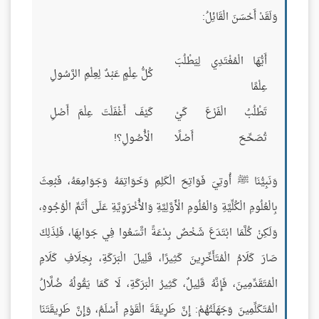
وَلَقَدْ أَحْسَنَ الْقَائِلُ:
أَيُّهَا الْمُغْتَدِي لِيَطْلُبَ
كُلُّ عِلْمٍ عَبْدٌ لِعِلْمِ الرَّسُولِ
عِلْمًا
تَطْلُبُ الْفَرْعَ كَيْ
كَيْفَ أَغْفَلْتَ عِلْمَ أَصْلِ
تُصَحِّحَ أَصْلًا
الْأُصُولِ؟!
وَنَبِيُّنَا ﷺ أُوتِيَ فَوَاتِحَ الْكَلِمِ وَخَوَاتِمَهُ وَجَوَامِعَهُ، فَبُعِثَ
بِالْعُلُومِ الْكُلِّيَّةِ وَالْعُلُومِ الْأَوَّلِيَّةِ وَالأُخْرَوِيَّةِ عَلَى أَتَمِّ الْوُجُوهِ،
وَلَكِنْ كُلَّمَا ابْتَدَعَ شَخْصٌ بِدْعَةً اتَّسَعُوا فِي جَوَابِهَا، فَلِذَلِكَ
صَارَ كَلَامُ الْمُتَأَخِّرِينَ كَثِيرًا، قَلِيلَ الْبَرَكَةِ، بِخِلَافِ كَلَامِ
الْمُتَقَدِّمِينَ، فَإِنَّهُ قَلِيلٌ، كَثِيرُ الْبَرَكَةِ، لَا كَمَا يَقُولُهُ ضُلَّالُ
الْمُتَكَلِّمِينَ وَجَهَلَتُهُمْ: إِنَّ طَرِيقَةَ الْقَوْمِ أَسْلَمُ، وَإِنَّ طَرِيقَتَنَا