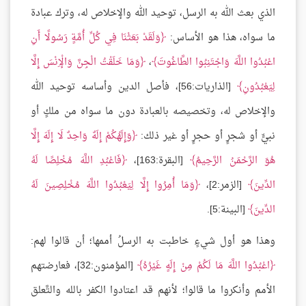
الذي بعث الله به الرسل، توحيد الله والإخلاص له، وترك عبادة
ما سواه، هذا هو الأساس:
وَلَقَدْ بَعَثْنَا فِي كُلِّ أُمَّةٍ رَسُولًا أَنِ
اعْبُدُوا اللَّهَ وَاجْتَنِبُوا الطَّاغُوتَ
،
وَمَا خَلَقْتُ الْجِنَّ وَالْإِنْسَ إِلَّا
لِيَعْبُدُونِ
[الذاريات:56]، فأصل الدين وأساسه توحيد الله
والإخلاص له، وتخصيصه بالعبادة دون ما سواه من ملكٍ أو
نبيٍّ أو شجرٍ أو حجرٍ أو غير ذلك:
وَإِلَهُكُمْ إِلَهٌ وَاحِدٌ لَا إِلَهَ إِلَّا
هُوَ الرَّحْمَنُ الرَّحِيمُ
[البقرة:163]،
فَاعْبُدِ اللَّهَ مُخْلِصًا لَهُ
الدِّينَ
[الزمر:2]،
وَمَا أُمِرُوا إِلَّا لِيَعْبُدُوا اللَّهَ مُخْلِصِينَ لَهُ
الدِّينَ
[البينة:5].
وهذا هو أول شيءٍ خاطبت به الرسلُ أممها؛ أن قالوا لهم:
اعْبُدُوا اللَّهَ مَا لَكُمْ مِنْ إِلَهٍ غَيْرُهُ
[المؤمنون:32]، فعارضتهم
الأمم وأنكروا ما قالوا؛ لأنهم قد اعتادوا الكفر بالله والتَّعلق