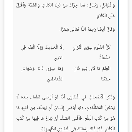
وَالْقَبَائِلِ، وَيُقَال: هَذَا جَزَاءُ مَنْ تَرَكَ الْكِتَابَ وَالسُّنَّةَ وَأَقْبَلَ
عَلَى الْكَلَامِ.
وَقَالَ أَيْضًا رَحِمَهُ اللَّهُ تَعَالَى شِعْرًا:
كُلُّ الْعُلُومِ سِوَى الْقُرْآنِ
إِلَّا الْحَدِيثَ وَإِلَّا الْفِقْهَ فِي
مَشْغَلَةٌ
الدِّينِ
الْعِلْمُ مَا كَانَ فِيهِ قَالَ:
وَمَا سِوَى ذَاكَ وَسْوَاسُ
حَدَّثَنَا
الشَّيَاطِينِ
وَذَكَرَ الْأَصْحَابُ فِي الْفَتَاوَى أَنَّهُ لَوْ أَوْصَى لِعُلَمَاءِ بَلَدِهِ لَا
يَدْخُلُ الْمُتَكَلِّمُونَ، وَلو أَوْصَى إِنْسَانٌ أَنْ يُوقَفَ مِنْ كُتُبِهِ مَا
هُوَ مِنْ كُتُبِ الْعِلْمِ، فَأَفْتَى السَّلَفُ أَنْ يُبَاعَ مَا فِيهَا مِنْ كُتُبِ
الْكَلَامِ. ذُكِرَ ذَلِكَ بِمَعْنَاهُ فِي الْفَتَاوَى الظَّهِيرِيَّةِ.