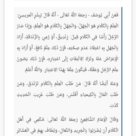
فَعَنْ أَبِي يُوسُفَ - رَحِمَهُ اللَّهُ تَعَالَى - أَنَّهُ قَالَ لِبِشْرٍ الْمريسِيِّ:
الْعِلْمُ بِالْكَلَامِ هُوَ الْجَهْلُ، وَالْجَهْلُ بِالْكَلَامِ هُوَ الْعِلْمُ، وَإِذَا صَارَ
الرَّجُلُ رَأْسًا فِي الْكَلَامِ قِيلَ: زِنْدِيقٌ، أَوْ رُمِيَ بِالزَّنْدَقَةِ، أَرَادَ
بِالْجَهْلِ بِهِ اعْتِقَادَ عَدَمِ صِحَّتِهِ، فَإِنَّ ذَلِكَ عِلْمٌ نَافِعٌ، أَوْ أَرَادَ بِهِ
الْإِعْرَاضَ عَنْهُ وتَرْكَ الِالْتِفَاتِ إِلَى اعْتِبَارِهِ، فَإِنَّ ذَلِكَ يَصُونُ
عِلْمَ الرَّجُلِ وَعَقْلَهُ، فَيَكُونُ عِلْمًا بِهَذَا الِاعْتِبَارِ. وَاللَّهُ أَعْلَمُ.
وَعَنْهُ أَيْضًا أَنَّهُ قَالَ: مَنْ طَلَبَ الْعِلْمَ بِالْكَلَامِ تَزَنْدَقَ، وَمَنْ
طَلَبَ الْمَالَ بِالْكِيميَاءِ أَفْلَسَ، وَمَنْ طَلَبَ غَرِيبَ الْحَدِيثِ
كَذَبَ.
وَقَالَ الْإِمَامُ الشَّافِعِيُّ رَحِمَهُ اللَّهُ تَعَالَى: حُكْمِي فِي أَهْلِ
الْكَلَامِ أَنْ يُضْرَبُوا بِالْجَرِيدِ وَالنِّعَالِ، وَيُطَافَ بِهِمْ فِي الْعَشَائِرِ