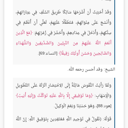
وَقَدْ أَحْبَبْتُ أَنْ أَشْرَحَهَا سَالِكًا طَرِيقَ السَّلَفِ فِي عِبَارَاتِهِمْ،
وَأَنْسُجَ عَلَى مِنْوَالِهِمْ، مُتَطَفِّلًا عَلَيْهِمْ، لَعَلِّي أَنْ أُنْظَمَ فِي
سِلْكِهِمْ، وَأُدْخَلَ فِي عِدَادِهِمْ، وَأُحْشَرَ فِي زُمْرَتِهِمْ:
مَعَ الَّذِينَ
أَنْعَمَ اللَّهُ عَلَيْهِمْ مِنَ النَّبِيِّينَ وَالصِّدِّيقِينَ وَالشُّهَدَاءِ
وَالصَّالِحِينَ وَحَسُنَ أُولَئِكَ رَفِيقًا
[النساء:69].
الشيخ: وقد أحسن رحمه الله.
وَلَمَّا رَأَيْتُ النُّفُوسَ مَائِلَةً إِلَى الِاخْتِصَارِ آثَرْتُهُ عَلَى التَّطْوِيلِ
وَالْإِسْهَابِ:
وَمَا تَوْفِيقِي إِلَّا بِاللَّهِ عَلَيْهِ تَوَكَّلْتُ وَإِلَيْهِ أُنِيبُ
[هود:88]، وَهُوَ حَسْبُنَا وَنِعْمَ الْوَكِيلُ.
قَوْلُهُ: (نَقُولُ فِي تَوْحِيدِ اللَّهِ مُعْتَقِدِينَ بِتَوْفِيقِ اللَّهِ: إِنَّ اللَّهَ