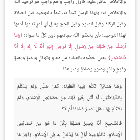
والإخلاص عاش عليه، فأول واجبٍ وأهم واجبٍ هو توحيد الله
والإخلاص له؛ ولهذا الرسل تبدأ به، تبدأ بالتوحيد قبل الصلاة
وقبل الزكاة وقبل الصوم وقبل الحج وقبل أي أمرٍ تدعوا أممها
لهذا التوحيد؛ بأن يخصُّوا الله بعبادتهم دون كلِّ ما سواه:
وَمَا
أَرْسَلْنَا مِنْ قَبْلِكَ مِنْ رَسُولٍ إِلَّا نُوحِي إِلَيْهِ أَنَّهُ لَا إِلَهَ إِلَّا أَنَا
فَاعْبُدُونِ
يعني: خصُّوه بالعبادة من دعاءٍ وتوكلٍ ورغبةٍ ورهبةٍ
وذبحٍ ونذرٍ وصومٍ وصلاةٍ وغير هذا.
وَهُنَا مَسَائِلُ تَكَلَّمَ فِيهَا الْفُقَهَاءُ: كَمَنْ صَلَّى وَلَمْ يَتَكَلَّمْ
بِالشَّهَادَتَيْنِ، أَوْ أَتَى بِغَيْرِ ذَلِكَ مِنْ خَصَائِصِ الْإِسْلَامِ، وَلَمْ
يَتَكَلَّمْ بِهَا - هَلْ يَصِيرُ مُسْلِمًا أَمْ لَا؟
فَالصَّحِيحُ أَنَّهُ يَصِيرُ مُسْلِمًا بِكُلِّ مَا هُوَ مِنْ خَصَائِصِ
الْإِسْلَامِ، فَالتَّوْحِيدُ أَوَّلُ مَا يُدْخَلُ به فِي الْإِسْلَامِ، وَآخِرُ مَا