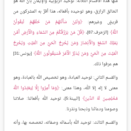
منها هذه الأقسام الثلاثة: توحيد الربوبية والإيمان بأنَّ الله هو
الخالق الرازق، وهو توحيده بأفعاله، هذا أقرَّ به المشركون من
قريشٍ وغيرهم:
وَلَئِنْ سَأَلْتَهُمْ مَنْ خَلَقَهُمْ لَيَقُولُنَّ
اللَّهُ
[الزخرف:87]،
قُلْ مَنْ يَرْزُقُكُمْ مِنَ السَّمَاءِ وَالْأَرْضِ أَمَّنْ
يَمْلِكُ السَّمْعَ وَالْأَبْصَارَ وَمَنْ يُخْرِجُ الْحَيَّ مِنَ الْمَيِّتِ وَيُخْرِجُ
الْمَيِّتَ مِنَ الْحَيِّ وَمَنْ يُدَبِّرُ الْأَمْرَ فَسَيَقُولُونَ اللَّهُ
[يونس:31]
هم عرفوا ذلك.
والقسم الثاني: توحيد العبادة، وهو تخصيص الله بالعبادة، وهو
معنى لا إله إلا الله، وهذا معنى:
وَمَا أُمِرُوا إِلَّا لِيَعْبُدُوا اللَّهَ
مُخْلِصِينَ لَهُ الدِّينَ
[البينة:5]، توحيد الله بأفعالنا: صلاتنا
وصومنا ودعائنا وذبحنا ونذرنا.
والقسم الثالث: توحيد الله بأسمائه وصفاته، تخصصه بها، وأنه