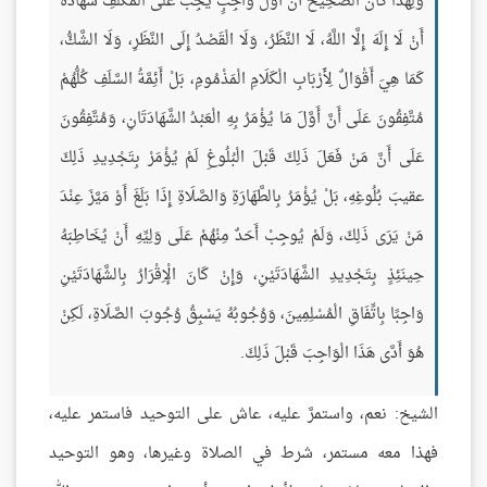
وَلِهَذَا كَانَ الصَّحِيحُ أَنَّ أَوَّلَ وَاجِبٍ يَجِبُ عَلَى الْمُكَلَّفِ شَهَادَةُ
أَنْ لَا إِلَهَ إِلَّا اللَّهُ، لَا النَّظَرُ، وَلَا الْقَصْدُ إِلَى النَّظَرِ، وَلَا الشَّكُّ،
كَمَا هِيَ أَقْوَالٌ لِأَرْبَابِ الْكَلَامِ الْمَذْمُومِ، بَلْ أَئِمَّةُ السَّلَفِ كُلُّهُمْ
مُتَّفِقُونَ عَلَى أَنَّ أَوَّلَ مَا يُؤْمَرُ بِهِ الْعَبْدُ الشَّهَادَتَانِ، وَمُتَّفِقُونَ
عَلَى أَنَّ مَنْ فَعَلَ ذَلِكَ قَبْلَ الْبُلُوغِ لَمْ يُؤْمَرْ بِتَجْدِيدِ ذَلِكَ
عقيبَ بُلُوغِهِ، بَلْ يُؤْمَرُ بِالطَّهَارَةِ وَالصَّلَاةِ إِذَا بَلَغَ أَوْ مَيَّزَ عِنْدَ
مَنْ يَرَى ذَلِكَ، وَلَمْ يُوجِبْ أَحَدٌ مِنْهُمْ عَلَى وَلِيِّهِ أَنْ يُخَاطِبَهُ
حِينَئِذٍ بِتَجْدِيدِ الشَّهَادَتَيْنِ، وَإِنْ كَانَ الْإِقْرَارُ بِالشَّهَادَتَيْنِ
وَاجِبًا بِاتِّفَاقِ الْمُسْلِمِينَ، وَوُجُوبُهُ يَسْبِقُ وُجُوبَ الصَّلَاةِ، لَكِنْ
هُوَ أَدَّى هَذَا الْوَاجِبَ قَبْلَ ذَلِكَ.
الشيخ: نعم، واستمرَّ عليه، عاش على التوحيد فاستمر عليه،
فهذا معه مستمر، شرط في الصلاة وغيرها، وهو التوحيد