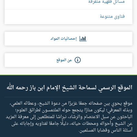
مسائل فقهية متفرقة
فتاوى متنوعة
إحصائيات المواد
عن الموقع
الموقع الرسمي لسماحة الشيخ الإمام ابن باز رحمه الله
موقع يحوي بين صفحاته جمعًا غزيرًا من دعوة الشيخ، وعطائه العلمي،
وبذله المعرفي؛ ليكون منارًا يتجمع حوله الملتمسون لطرائق العلوم؛
الباحثون عن سبل الاعتصام والرشاد، نبراسًا للمتطلعين إلى معرفة المزيد
عن الشيخ وأحواله ومحطات حياته، دليلًا جامعًا لفتاويه وإجاباته على
أسئلة الناس وقضايا المسلمين.