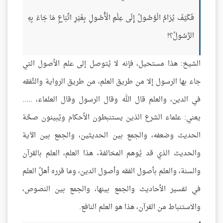
فَكَيْفَ يُرَامُ الْوُصُولُ إِلَى عِلْمِ الْأُصُولِ بِغَيْرِ اتِّبَاعِ مَا جَاءَ بِهِ
الرَّسُولُ؟!
الشيخ: هذا مستحيل، فإنه لا يُتوصل إلى علم الأصول التي
جاء بها الرسول إلا من طريق العلم، من طريق الرواية والتَّفقه
في الدين، والعلم قال الله وقال الرسول وقال العلماء، .....
يعني: علماء الشرع الذين يستنبطون الأحكام ويُبينون صحَّة
الحديث وضعفه، والجمع بين الحديثين، والجمع بين الآية
والحديث الذي قد يُوهم المخالفة، هذا العلم، العلم بالقرآن
والسنة، والعلم بأصول الفقه وأصول الدين، وما قرره أهلُ العلم
في تفسير الأحاديث والجمع بينها، والجمع بين النصوص،
والاستنباط من القرآن، هذا هو العلم النافع.