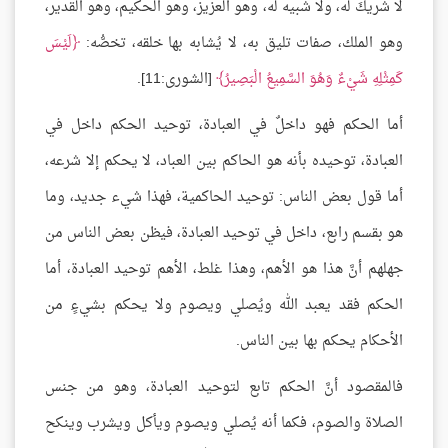
لا شريكَ له، ولا شبيه له، وهو العزيز، وهو الحكيم، وهو القدير،
وهو الملك، صفات تليق به، لا يُشابه بها خلقه، تخصُّه:
لَيْسَ
كَمِثْلِهِ شَيْءٌ وَهُوَ السَّمِيعُ الْبَصِيرُ
[الشورى:11].
أما الحكم فهو داخلٌ في العبادة، توحيد الحكم داخل في
العبادة، توحيده بأنه هو الحاكم بين العباد، لا يحكم إلا شرعه،
أما قول بعض الناس: توحيد الحاكمية، فهذا شيء جديد، وما
هو بقسم رابع، داخل في توحيد العبادة، فيظن بعض الناس من
جهلهم أنَّ هذا هو الأهم، وهذا غلط، الأهم توحيد العبادة، أما
الحكم فقد يعبد الله ويُصلي ويصوم ولا يحكم بشيءٍ من
الأحكام يحكم بها بين الناس.
فالمقصود أنَّ الحكم تابع لتوحيد العبادة، وهو من جنس
الصلاة والصوم، فكما أنه يُصلي ويصوم ويأكل ويشرب وينكح