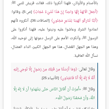
بالأصنام والأوثان، فلهذا أنكروا ذلك، فقالت قريش للنبي ﷺ:
أَجَعَلَ الْآلِهَةَ إِلَهًا وَاحِدًا إِنَّ هَذَا لَشَيْءٌ عُجَابٌ
[ص:5]، وقالوا:
أَئِنَّا لَتَارِكُو آلِهَتِنَا لِشَاعِرٍ مَجْنُونٍ
[الصافات:36]، أنكروه لأنهم
اعتادوا الشرك وعاشوا عليه ونبتوا عليه، فلهذا أنكروا على
الرسول ﷺ، وأنكرت الأمم على الرسل دعوتها إلى توحيد الله،
وهذا هو الجهل العُضال، هذا هو الجهل الكبير، الداء العضال،
نسأل الله العافية.
وَقَالَ تَعَالَى:
وَمَا أَرْسَلْنَا مِنْ قَبْلِكَ مِنْ رَسُولٍ إِلَّا نُوحِي إِلَيْهِ
أَنَّهُ لَا إِلَهَ إِلَّا أَنَا فَاعْبُدُونِ
[الأنبياء:25].
وَقَالَ ﷺ:
أُمِرْتُ أَنْ أُقَاتِلَ النَّاسَ حَتَّى يَشْهَدُوا أَنْ لَا إِلَهَ إِلَّا
اللَّهُ، وَأَنَّ مُحَمَّدًا رَسُولُ اللَّهِ
.