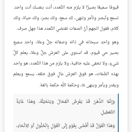
قيومًا سميعًا بصيرًا لا يلزم منه التَّعدد، أنت بنفسك أنت واحد:
تسمع وتُبصر وتأمر وتنهى، لك سمع، ولك بصر، ولك حياة، ولك
كلام، فقول الجهم أنَّ الصفات تقتضي التَّعدد هذا جهل صرف.
وهو واحد سبحانه في ذاته وصفاته جلَّ وعلا، واحد سميع
بصير حي قيوم، قد استوى على العرش جلَّ وعلا، يعلم كلَّ
شيءٍ، ولا تخفى عليه خافية، ولا يلزم من هذا التَّعدد، هو واحد
بهذه الصِّفات، هو فوق العرش عالٍ فوق خلقه، يسمع ويعلم
ويقدر ويأمر وينهى
، وحكمة الله حكمة بالغة.

وَإِنَّمَا الذِّهْنُ قَدْ يَفْرِضُ الْمُحَالَ وَيَتَخَيَّلُهُ، وَهَذَا غَايَةُ
التَّعْطِيلِ.
وَهَذَا الْقَوْلُ قَدْ أَفْضَى بِقَوْمٍ إِلَى الْقَوْلِ بِالْحُلُولِ أو الِاتِّحَادِ،