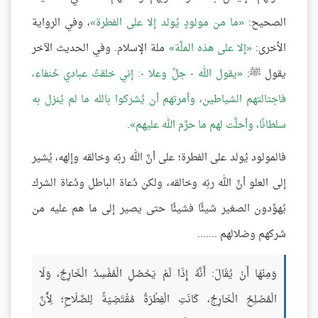
الصحيح:
ما من مولودٍ يُولد إلا على الفطرة
، وفي الرواية
الأخرى:
إلا على هذه الملَّة
ملة الإسلام. وفي الحديث الآخر
يقول ﷺ:
يقول الله - جلَّ وعلا -: إني خلقتُ عبادي حُنفاء،
فاجتالتهم الشياطين، وأمرتهم أن يُشركوا بالله ما لم يُنزل به
سلطانًا، وأحلَّت لهم ما حرَّم الله عليهم
.
فالمولود يُولد على الفطرة؛ على أنَّ الله ربّه وخالقه وإلهه، يُشير
إلى العلو أنَّ الله ربّه وخالقه، ولكن دُعاة الباطل ودُعاة الشرك
يُهوِّدون الصغير شيئًا فشيئًا حتى يصير إلى ما هم عليه من
شركهم وضلالهم .......
وَمِنْهَا أَنْ يُقَالَ: أَنَّهُ إِذَا لَمْ يَحْصُلِ الْمُفْسِدُ الْخَارِجُ، وَلَا
الْمُصْلِحُ الْخَارِجُ، كَانَتِ الْفِطْرَةُ مُقْتَضِيَةً لِلصَّلَاحِ؛ لِأَنَّ