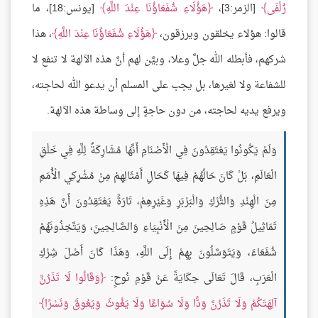
زُلْفَى
[الزمر:3]،
هَؤُلَاءِ شُفَعَاؤُنَا عِنْدَ اللَّهِ
[يونس:18]، ما
قالوا: هؤلاء يخلقون ويرزقون،
هَؤُلَاءِ شُفَعَاؤُنَا عِنْدَ اللَّهِ
، هذا
شركهم، فأبطله الله جلَّ وعلا، وبيَّن لهم أنَّ هذه الآلهة لا تنفع لا
للشفاعة ولا لغيرها، بل يجب على المسلم أن يدعو الله لحاجته،
ويرفع يديه لحاجته، من دون حاجةٍ إلى وساطة هذه الآلهة.
وَلَمْ يَكُونُوا يَعْتَقِدُونَ فِي الْأَصْنَامِ أَنَّهَا مُشَارِكَةٌ لِلَّهِ فِي خَلْقِ
الْعَالَمِ، بَلْ كَانَ حَالُهُمْ فِيهَا كَحَالِ أَمْثَالِهِمْ مِنْ مُشْرِكِي الْأُمَمِ
مِنَ الْهِنْدِ وَالتُّرْكِ وَالْبَرْبَرِ وَغَيْرِهِمْ، تَارَةً يَعْتَقِدُونَ أَنَّ هَذِهِ
تَمَاثِيلُ قَوْمٍ صَالِحِينَ مِنَ الْأَنْبِيَاءِ وَالصَّالِحِينَ، وَيَتَّخِذُونَهُمْ
شُفَعَاءَ، وَيَتَوَسَّلُونَ بِهِمْ إِلَى اللَّهِ، وَهَذَا كَانَ أَصْلَ شِرْكِ
الْعَرَبِ، قَالَ تَعَالَى حِكَايَةً عَنْ قَوْمِ نُوحٍ:
وَقَالُوا لَا تَذَرُنَّ
آلِهَتَكُمْ وَلَا تَذَرُنَّ وَدًّا وَلَا سُوَاعًا وَلَا يَغُوثَ وَيَعُوقَ وَنَسْرًا