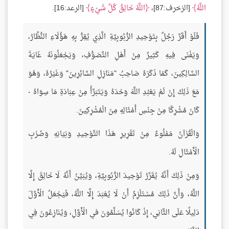
اللَّهُ
[الزخرف:87]،
اللَّهُ خَالِقُ كُلِّ شَيْءٍ
[الرعد:16].
فَلَوْ أَقَرَّ رَجُلٌ بِتَوْحِيدِ الرُّبُوبِيَّةِ الَّذِي يُقِرُّ بِهِ هَؤُلَاءِ النُّظَّارُ،
وَيَفْنَى فِيهِ كَثِيرٌ مِنْ أَهْلِ التَّصَوُّفِ، وَيَجْعَلُونَهُ غَايَةَ
السَّالِكِينَ، كَمَا ذَكَرَهُ صَاحِبُ "مَنَازِلِ السَّائِرِينَ" وَغَيْرُهُ، وَهُوَ
مَعَ ذَلِكَ إِنْ لَمْ يَعْبُدِ اللَّهَ وَحْدَهُ وَيَتَبَرَّأْ مِنْ عِبَادَةِ مَا سِوَاهُ -
كَانَ مُشْرِكًا مِنْ جِنْسِ أَمْثَالِهِ مِنَ الْمُشْرِكِينَ.
وَالْقُرْآنُ مَمْلُوءٌ مِنْ تَقْرِيرِ هَذَا التَّوْحِيدِ وَبَيَانِهِ وَضَرْبِ
الْأَمْثَالِ لَهُ.
وَمِنْ ذَلِكَ أَنَّهُ يُقَرِّرُ تَوْحِيدَ الرُّبُوبِيَّةِ، وَيُبَيِّنُ أَنَّهُ لَا خَالِقَ إِلَّا
اللَّهُ، وَأَنَّ ذَلِكَ مُسْتَلْزِمٌ أَنْ لَا يُعْبَدَ إِلَّا اللَّهُ، فَيَجْعَلُ الْأَوَّلَ
دَلِيلًا عَلَى الثَّانِي، إِذْ كَانُوا يُسَلِّمُونَ في الْأَوَّلِ، وَيُنَازِعُونَ فِي