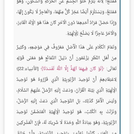
مُمْتَنَعٌ؛ لِأَنَّهُ يَلْزَمُ خُلُوُّ الْجِسْمِ عَنِ الْحَرَكَةِ وَالسُّكُونِ، وَهُوَ
مُمْتَنَعٌ، وَيَسْتَلْزِمُ أَيْضًا عَجْزَ كُلٍّ مِنْهُمَا، وَالْعَاجِزُ لَا يَكُونُ إِلَهًا،
وَإِذَا حَصَلَ مُرَادُ أَحَدِهِمَا دُونَ الْآخَرِ كَانَ هَذَا هُوَ الْإِلَهَ الْقَادِرَ،
وَالْآخَرُ عَاجِزًا لَا يَصْلُحُ لِلْإِلَهِيَّةِ.
وَتَمَامُ الْكَلَامِ عَلَى هَذَا الْأَصْلِ مَعْرُوفٌ فِي مَوْضِعِهِ، وَكَثِيرٌ
مِنْ أَهْلِ النَّظَرِ يَزْعُمُونَ أَنَّ دَلِيلَ التَّمَانُعِ هُوَ مَعْنَى قَوْلِهِ
تَعَالَى:
لَوْ كَانَ فِيهِمَا آلِهَةٌ إِلَّا اللَّهُ لَفَسَدَتَا
[الأنبياء:22]؛
لِاعْتِقَادِهِمْ أَنَّ تَوْحِيدَ الرُّبُوبِيَّةِ الَّذِي قَرَّرُوهُ هُوَ تَوْحِيدُ
الْإِلَهِيَّةِ الَّذِي بَيَّنَهُ الْقُرْآنُ، وَدَعَتْ إِلَيْهِ الرُّسُلُ عَلَيْهِمُ السَّلَامُ،
وَلَيْسَ الْأَمْرُ كَذَلِكَ، بَلِ التَّوْحِيدُ الَّذِي دَعَتْ إِلَيْهِ الرُّسُلُ،
وَنَزَلَتْ بِهِ الْكُتُبُ، هُوَ تَوْحِيدُ الْإِلَهِيَّةِ الْمُتَضَمِّنُ تَوْحِيدَ
الرُّبُوبِيَّةِ، وَهُوَ عِبَادَةُ اللَّهِ وَحْدَهُ لَا شَرِيكَ لَهُ، فَإِنَّ الْمُشْرِكِينَ
مِنَ الْعَرَبِ كَانُوا يُقِرُّونَ بِتَوْحِيدِ الرُّبُوبِيَّةِ، وَأَنَّ خَالِقَ