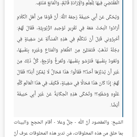
الْمُقْتَضِيَ فِيهَا لِلْعِلْمِ وَالْإِرَادَةِ قَائِمٌ، وَالْمَانِعَ مُنْتَفٍ.
وَيُحْكَى عَنْ أَبِي حَنِيفَةَ رَحِمَهُ اللَّهُ: أَنَّ قَوْمًا مِنْ أَهْلِ الْكَلَامِ
أَرَادُوا الْبَحْثَ مَعَهُ فِي تَقْرِيرِ تَوْحِيدِ الرُّبُوبِيَّةِ، فَقَالَ لَهُمْ:
أَخْبِرُونِي قَبْلَ أَنْ نَتَكَلَّمَ فِي هَذِهِ الْمَسْأَلَةِ عَنْ سَفِينَةٍ فِي
دِجْلَةَ تَذْهَبُ فَتَمْتَلِئُ مِنَ الطَّعَامِ وَالْمَتَاعِ وَغَيْرِهِ بِنَفْسِهَا،
وَتَعُودُ بِنَفْسِهَا فَتَرْسُو بِنَفْسِهَا، وَتُفرغُ وَتَرْجِعُ، كُلُّ ذَلِكَ مِنْ
غَيْرِ أَنْ يُدَبِّرَهَا أَحَدٌ؟! فَقَالُوا: هَذَا مُحَالٌ لَا يُمْكِنُ أَبَدًا! فَقَالَ
لَهُمْ: إِذَا كَانَ هَذَا مُحَالًا فِي سَفِينَةٍ، فَكَيْفَ فِي هَذَا الْعَالَمِ كُلِّهِ
عُلْوِهِ وَسُفْلِهِ؟! وَتُحْكَى هَذِهِ الْحِكَايَةُ عَنْ غَيْرِ أَبِي حَنِيفَةَ
أَيْضًا.
الشيخ: والمقصود أنَّ الله - جلَّ وعلا - أقام الحجج والبينات
بما خلق من هذه المخلوقات، مَن تدبر هذه المخلوقات عرف أنَّ