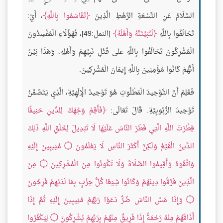
السَّلَامُ عَنِ التِّسْعَةِ الرَّهْطِ الَّذِينَ
تَقَاسَمُوا بِاللَّهِ
، أَيْ:
تَحَالَفُوا بِاللَّهِ
لَنُبَيِّتَنَّهُ وَأَهْلَهُ
[النمل:49]، فَهَؤُلَاءِ الْمُفْسِدُونَ
الْمُشْرِكُونَ تَحَالَفُوا بِاللَّهِ على قَتْلِ نَبِيِّهِمْ وَأَهْلِهِ، وَهَذَا بَيِّنٌ
أَنَّهُمْ كَانُوا مُؤْمِنِينَ بِاللَّهِ إِيمَانَ الْمُشْرِكِينَ.
فَعُلِمَ أَنَّ التَّوْحِيدَ الْمَطْلُوبَ هُوَ تَوْحِيدُ الْإِلَهِيَّةِ، الَّذِي يَتَضَمَّنُ
تَوْحِيدَ الرُّبُوبِيَّةِ. قَالَ تَعَالَى:
فَأَقِمْ وَجْهَكَ لِلدِّينِ حَنِيفًا
فِطْرَتَ اللَّهِ الَّتِي فَطَرَ النَّاسَ عَلَيْهَا لَا تَبْدِيلَ لِخَلْقِ اللَّهِ ذَلِكَ
الدِّينُ الْقَيِّمُ وَلَكِنَّ أَكْثَرَ النَّاسِ لَا يَعْلَمُونَ
۝
مُنِيبِينَ إِلَيْهِ
وَاتَّقُوهُ وَأَقِيمُوا الصَّلَاةَ وَلَا تَكُونُوا مِنَ الْمُشْرِكِينَ
۝
مِنَ
الَّذِينَ فَرَّقُوا دِينَهُمْ وَكَانُوا شِيَعًا كُلُّ حِزْبٍ بِمَا لَدَيْهِمْ فَرِحُونَ
۝
وَإِذَا مَسَّ النَّاسَ ضُرٌّ دَعَوْا رَبَّهُمْ مُنِيبِينَ إِلَيْهِ ثُمَّ إِذَا
أَذَاقَهُمْ مِنْهُ رَحْمَةً إِذَا فَرِيقٌ مِنْهُمْ بِرَبِّهِمْ يُشْرِكُونَ
۝
لِيَكْفُرُوا