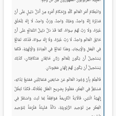
الْعَبِيدُ الْمَرْبُوبُونَ الْمَقْهُورُونَ مِنْ كُلِّ وَجْهٍ.
وَانْتِظَامُ أَمْرِ الْعَالَمِ كُلِّهِ وَإِحْكَامُ أَمْرِهِ مِنْ أَدَلِّ دَلِيلٍ عَلَى أَنَّ
مُدَبِّرَهُ إِلَهٌ وَاحِدٌ، وَمَلِكٌ وَاحِدٌ، وَرَبٌّ وَاحِدٌ، لَا إِلَهَ لِلْخَلْقِ
غَيْرُهُ، وَلَا رَبَّ لَهُمْ سِوَاهُ، كَمَا قَدْ دَلَّ دَلِيلُ التَّمَانُعِ عَلَى أَنَّ
خَالِقَ الْعَالَمِ وَاحِدٌ، لَا رَبَّ غَيْرُهُ، وَلَا إِلَهَ سِوَاهُ، فَذَلكَ تَمَانُعٌ
فِي الْفِعْلِ وَالْإِيجَادِ، وَهَذَا تَمَانُعٌ فِي الْعِبَادَةِ وَالْإِلَهِيَّةِ، فَكَمَا
يَسْتَحِيلُ أَنْ يَكُونَ لِلْعَالَمِ رَبَّانِ خَالِقَانِ مُتَكَافِئَانِ، كَذَلِكَ
يَسْتَحِيلُ أَنْ يَكُونَ لَهُمْ إِلَهَانِ مَعْبُودَانِ.
فَالْعِلْمُ بِأَنَّ وُجُودَ الْعَالَمِ عَنْ صَانِعَيْنِ مُتَمَاثِلَيْنِ مُمْتَنِعٌ لِذَاتِهِ،
مُسْتَقِرٌّ فِي الْفِطَرِ، مَعْلُومٌ بِصَرِيحِ الْعَقْلِ بُطْلَانُهُ، فَكَذَا تَبْطُلُ
إِلَهِيَّةُ اثْنَيْنِ، فَالْآيَةُ الْكَرِيمَةُ مُوَافِقَةٌ لِمَا ثَبَتَ وَاسْتَقَرَّ فِي
الْفِطَرِ مِنْ تَوْحِيدِ الرُّبُوبِيَّةِ، دَالَّةٌ مُثْبِتَةٌ مُلْزِمَةٌ لِتَوْحِيدِ