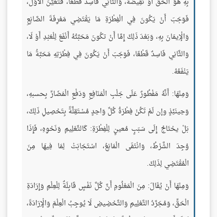
بِهِ هُوَ الْحَقُّ أَوْ نَقِيضُهُ، وَالثَّانِي فَاسِدٌ قَطْعًا، فَتَعَيَّنَ الْأَوَّلُ،
فَوَجَبَ أَنْ يَكُونَ فِي الْفِطْرَةِ مَا يَقْتَضِي مَعْرِفَةَ الصَّانِعِ
وَالْإِيمَانَ بِهِ، وَبَعْدَ ذَلِكَ إِمَّا أَنْ تكُونَ مَحَبَّتُهُ أَنْفَعَ لِلْعَبْدِ أَوْ لَا،
وَالثَّانِي فَاسِدٌ قَطْعًا، فَوَجَبَ أَنْ يَكُونَ فِي فِطْرَتِهِ مَحَبَّةُ مَا
يَنْفَعُهُ.
وَمِنْهَا: أَنَّهُ مَفْطُورٌ عَلَى جَلْبِ الْمَنَافِعِ وَدَفْعِ الْمَضَارِّ بِحسبهِ،
وَحِينَئِذٍ وإن لَمْ تَكُنْ فِطْرَةُ كُلِّ وَاحِدٍ مُسْتَقِلَّةً بِتَحْصِيلِ ذَلِكَ،
بَلْ يحْتَاجُ إِلَى سَبَبٍ مُعينٍ لِلْفِطْرَةِ: كَالتَّعْلِيمِ وَنَحْوِهِ، فَإِذَا
وُجِدَ الشَّرْطُ، وَانْتَفَى الْمَانِعُ، اسْتَجَابَتْ لِمَا فِيهَا مِنَ
الْمُقْتَضِي لِذَلِكَ.
وَمِنْهَا أَنْ يُقَالَ: مِنَ الْمَعْلُومِ أَنَّ كُلَّ نَفْسٍ قَابِلَةٌ لِلْعِلْمِ وَإِرَادَةِ
الْحَقِّ، وَمُجَرَّدُ التَّعْلِيمِ وَالتَّحْضِيضِ لَا يُوجِبُ الْعِلْمَ وَالْإِرَادَةَ،