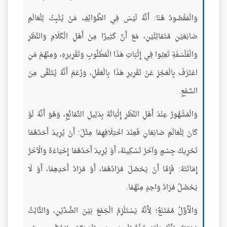
وَالْمَقْصُودُ هُنَا: أَنَّهُ لَيْسَ فِي الطَّوَائِفِ مَنْ يُثْبِتُ لِلْعَالَمِ
صَانِعَيْنِ مُتَمَاثِلَيْنِ، مَعَ أَنَّ كَثِيرًا مِنْ أَهْلِ الْكَلَامِ وَالنَّظَرِ
وَالْفَلْسَفَةِ تَعِبُوا فِي إِثْبَاتِ هَذَا الْمَطْلُوبِ وَتَقْرِيرِهِ، وَمِنْهُمْ مَنِ
اعْتَرَفَ بِالْعَجْزِ عَنْ تَقْرِيرِ هَذَا بِالْعَقْلِ، وَزَعَمَ أَنَّهُ يُتَلَقَّى مِنَ
السَّمْعِ.
وَالْمَشْهُورُ عِنْدَ أَهْلِ النَّظَرِ إِثْبَاتُهُ بِدَلِيلِ التَّمَانُعِ، وَهُوَ أَنَّهُ لَوْ
كَانَ لِلْعَالَمِ صَانِعَانِ فَعِنْدَ اخْتِلَافِهِمَا مِثْلَ: أَنْ يُرِيدَ أَحَدُهُمَا
تَحْرِيكَ جِسْمٍ وَآخَرُ تَسْكِينَهُ، أَوْ يُرِيدَ أَحَدُهُمَا إِحْيَاءَهُ وَالْآخَرُ
إِمَاتَتَهُ: فَإِمَّا أَنْ يَحْصُلَ مُرَادُهُمَا، أَوْ مُرَادُ أَحَدِهِمَا، أَوْ لَا
يَحْصُلُ مُرَادُ وَاحِدٍ مِنْهُمَا.
وَالْأَوَّلُ مُمْتَنَعٌ؛ لِأَنَّهُ يَسْتَلْزِمُ الْجَمْعَ بَيْنَ الضِّدَّيْنِ، وَالثَّالِثُ