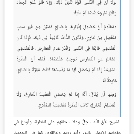
لَوْلَا أَنَّ فِي النَّفْسِ قُوَّةً تَقْبَلُ ذَلِكَ، وَإِلَّا فَلَوْ عُلِّمَ الْجماد
وَالْبَهَائِمُ وَحُضِّضَا لَمْ يَقْبَلَا.
وَمَعْلُومٌ أَنَّ حُصُولَ إِقْرَارِهَا بِالصَّانِعِ مُمْكِنٌ مِنْ غَيْرِ سَبَبٍ
مُنْفَصِلٍ مِنْ خَارِجٍ، وَتَكُونُ الذَّاتُ كَافِيَةً فِي ذَلِكَ، فَإِذَا كَانَ
الْمُقْتَضِي قَائِمًا فِي النَّفْسِ وَقُدِّرَ عَدَمُ الْمُعَارِضِ، فَالْمُقْتَضِي
السَّالِمُ عَنِ الْمُعَارِضِ يُوجِبُ مُقْتَضَاهُ، فَعُلِمَ أَنَّ الْفِطْرَةَ
السَّلِيمَةَ إِذَا لَمْ يَحْصُلْ لَهَا مَا يُفْسِدُهَا كَانَتْ مُقِرَّةً بِالصَّانِعِ،
عَابِدَةً لَهُ.
وَمِنْهَا أَنْ يُقَالَ: أَنَّهُ إِذَا لَمْ يَحْصُلِ الْمُفْسِدُ الْخَارِجُ، وَلَا
الْمُصْلِحُ الْخَارِجُ، كَانَتِ الْفِطْرَةُ مُقْتَضِيَةً لِلصَّلَاحِ.
الشيخ: لأنَّ الله - جلَّ وعلا - خلقهم على الفطرة، وأودع في
عقولهم الإيمان بالله، وأنه ربهم وخالقهم، كما في الحديث