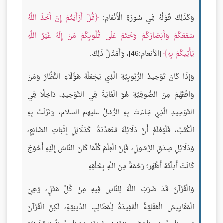
وَكَذَلِكَ قَوْلُهُ فِي سُورَةِ الْأَنْعَامِ:
قُلْ أَرَأَيْتُمْ إِنْ أَخَذَ اللَّهُ
سَمْعَكُمْ وَأَبْصَارَكُمْ وَخَتَمَ عَلَى قُلُوبِكُمْ مَنْ إِلَهٌ غَيْرُ اللَّهِ
يَأْتِيكُمْ بِهِ
[الأنعام:46]، وَأَمْثَالُ ذَلِكَ.
وَإذَا كَانَ تَوْحِيدُ الرُّبُوبِيَّةِ الَّذِي يَجْعَلُهُ هَؤُلَاءِ النُّظَّارُ وَمَنْ
وَافَقَهُمْ مِنَ الصُّوفِيَّةِ هُوَ الْغَايَةَ فِي التَّوْحِيدِ، دَاخِلًا فِي
التَّوْحِيدِ الَّذِي جَاءَتْ بِهِ الرُّسُلُ عليهم السلام، وَنَزَلَتْ بِهِ
الْكُتُبُ، فَلْيُعْلَمْ أَنَّ دَلَائِلَهُ مُتَعَدِّدَةٌ: كَدَلَائِلِ إِثْبَاتِ الصَّانِعِ،
وَدَلَائِلِ صِدْقِ الرَّسُولِ، فَإِنَّ الْعِلْمَ كُلَّمَا كَانَ النَّاسُ إِلَيْهِ أَحْوَجَ
كَانَتْ أَدِلَّتُهُ أَظْهَر؛ رَحْمَةً مِنَ اللَّهِ بِخَلْقِهِ.
وَالْقُرْآنُ قَدْ ضَرَبَ اللَّهُ لِلنَّاسِ فِيهِ مِنْ كُلِّ مَثَلٍ، وَهِيَ
الْمَقَايِيسُ الْعَقْلِيَّةُ الْمُفِيدَةُ لِلْمَطَالِبِ الدِّينِيَّةِ، لَكِنَّ الْقُرْآنَ