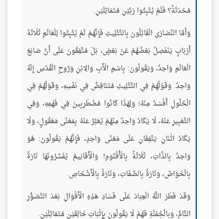
مُحْدَثَةٌ؟ فَلَمْ يُثْبِتُوا رَبَّيْنِ مُتَمَاثِلَيْنِ.
وَأَمَّا النَّصَارَى الْقَائِلُونَ بِالتَّثْلِيثِ فَإِنَّهُمْ لَمْ يُثْبِتُوا لِلْعَالَمِ ثَلَاثَةَ
أَرْبَابٍ يَنْفَصِلُ بَعْضُهُمْ عَنْ بَعْضٍ، بَلْ مُتَّفِقُونَ عَلَى أَنَّ صَانِعَ
الْعَالَمِ وَاحِدٌ، وَيَقُولُونَ: بِاسْمِ الْأَبِ وَالِابْنِ وَرُوحِ الْقُدُسِ إِلَهٌ
وَاحِدٌ. وَقَوْلُهُمْ فِي التَّثْلِيثِ مُتَنَاقِضٌ فِي نَفْسِهِ، وَقَوْلُهُمْ فِي
الْحُلُولِ أَفْسَدُ مِنْهُ؛ وَلِهَذَا كَانُوا مُضْطَرِبِينَ فِي فَهْمِهِ، وَفِي
التَّعْبِيرِ عَنْهُ، لَا يَكَادُ وَاحِدٌ مِنْهُمْ يُعَبِّرُ عَنْهُ بِمَعْنًى مَعْقُولٍ، وَلَا
يَكَادُ اثْنَانِ يَتَّفِقَانِ عَلَى مَعْنًى وَاحِدٍ، فَإِنَّهُمْ يَقُولُونَ: هُوَ
وَاحِدٌ بِالذَّاتِ، ثَلَاثَةٌ بِالْأُقْنُومِ! وَالْأَقَانِيمُ يُفَسِّرُونَهَا تَارَةً
بِالْخَوَاصِّ، وَتَارَةً بِالصِّفَاتِ، وَتَارَةً بِالْأَشْخَاصِ.
وَقَدْ فَطَرَ اللَّهُ الْعِبَادَ عَلَى فَسَادِ هَذِهِ الْأَقْوَالِ بَعْدَ التَّصَوُّرِ
التَّامِّ، وَبالْجُمْلَةِ فَهُمْ لَا يَقُولُونَ بِإِثْبَاتِ خَالِقَيْنِ مُتَمَاثِلَيْنِ.