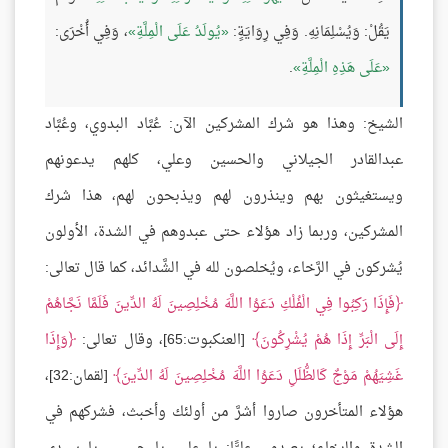
يَقُلْ: وَيُسْلِمَانِهِ. وَفِي رِوَايَةٍ:
يُولَدُ عَلَى الْمِلَّةِ
، وَفِي أُخْرَى:
عَلَى هَذِهِ الْمِلَّةِ
.
الشيخ: وهذا هو شرك المشركين الآن: عُبَّاد البدوي، وعُبَّاد
عبدالقادر الجيلاني والحسين وعلي، كلهم يدعونهم
ويستغيثون بهم وينذرون لهم ويذبحون لهم، هذا شرك
المشركين، وربما زاد هؤلاء حتى عبدوهم في الشدة، الأولون
يُشركون في الرَّخاء، ويُخلصون لله في الشَّدائد، كما قال تعالى:
فَإِذَا رَكِبُوا فِي الْفُلْكِ دَعَوُا اللَّهَ مُخْلِصِينَ لَهُ الدِّينَ فَلَمَّا نَجَّاهُمْ
إِلَى الْبَرِّ إِذَا هُمْ يُشْرِكُونَ
[العنكبوت:65]، وقال تعالى:
وَإِذَا
غَشِيَهُمْ مَوْجٌ كَالظُّلَلِ دَعَوُا اللَّهَ مُخْلِصِينَ لَهُ الدِّينَ
[لقمان:32]،
هؤلاء المتأخرون صاروا أشرَّ من أولئك وأخبث، فشركهم في