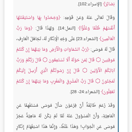
بَصَائِرَ
[الإسراء:102].
وَقَالَ تَعَالَى عَنْهُ وَعَنْ قَوْمِهِ:
وَجَحَدُوا بِهَا وَاسْتَيْقَنَتْهَا
أَنْفُسُهُمْ ظُلْمًا وَعُلُوًّا
[النمل:14]. وَلِهَذَا قَالَ:
وَمَا رَبُّ
الْعَالَمِينَ
[الشعراء:23] عَلَى وَجْهِ الْإِنْكَارِ لَهُ، تَجَاهُلَ الْعَارِفِ،
قَالَ لَهُ مُوسَى:
رَبُّ السَّمَاوَاتِ وَالْأَرْضِ وَمَا بَيْنَهُمَا إِنْ كُنْتُمْ
مُوقِنِينَ
۝
قَالَ لِمَنْ حَوْلَهُ أَلَا تَسْتَمِعُونَ
۝
قَالَ رَبُّكُمْ وَرَبُّ
آبَائِكُمُ الْأَوَّلِينَ
۝
قَالَ إِنَّ رَسُولَكُمُ الَّذِي أُرْسِلَ إِلَيْكُمْ
لَمَجْنُونٌ
۝
قَالَ رَبُّ الْمَشْرِقِ وَالْمَغْرِبِ وَمَا بَيْنَهُمَا إِنْ كُنْتُمْ
تَعْقِلُونَ
[الشعراء:24- 28].
وَقَدْ زَعَمَ طَائِفَةٌ أَنَّ فِرْعَوْنَ سَأَلَ مُوسَى مُسْتَفْهِمًا عَنِ
الْمَاهِيَّةِ، وَأَنَّ الْمَسْؤولَ عَنْهُ لَمَّا لَمْ يَكُنْ لَهُ مَاهِيَّةٌ عَجَزَ
مُوسَى عَنِ الْجَوَابِ! وَهَذَا غَلَطٌ، وَإِنَّمَا هَذَا اسْتِفْهَامُ إِنْكَارٍ