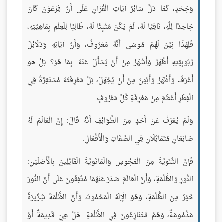
وَجَحْدٍ، كَمَا دَلَّ سَائِرُ آيَاتِ الْقُرْآنِ عَلَى أَنَّ فِرْعَوْنَ كَانَ
جَاحِدًا لِلَّهِ، نَافِيًا لَهُ، لَمْ يَكُنْ مُثْبِتًا لَهُ، طَالِبًا لِلْعِلْمِ بِمَاهِيَّتِهِ،
فَلِهَذَا بَيَّنَ لَهُمْ مُوسَى أَنَّهُ مَعْرُوفٌ، وَأَنَّ آيَاتِهِ وَدَلَائِلَ
رُبُوبِيَّتِهِ أَظْهَرُ وَأَشْهَرُ مِنْ أَنْ يُسْأَلَ عَنْهُ: بِمَا هُوَ؟ بَلْ هو
أَعْرَفُ وَأَظْهَرُ وَأَبْيَنُ مِنْ أَنْ يُجْهَلَ، بَلْ مَعْرِفَتُهُ مُسْتَقِرَّةٌ فِي
الْفِطَرِ أَعْظَمَ مِنْ مَعْرِفَةِ كُلِّ مَعْرُوفٍ.
وَلَمْ يُعْرَفْ عَنْ أَحَدٍ مِنَ الطَّوَائِفِ أَنَّهُ قَالَ: إِنَّ الْعَالَمَ لَهُ
صَانِعَانِ مُتَمَاثِلَانِ فِي الصِّفَاتِ وَالْأَفْعَالِ.
فَإِنَّ الثَّنَوِيَّةَ مِنَ الْمَجُوسِ وَالْمَانَوِيَّةَ الْقَائِلِينَ بِالْأَصْلَيْنِ:
النُّورِ وَالظُّلْمَةِ، وَأَنَّ الْعَالَمَ صَدَرَ عَنْهُمَا مُتَّفِقُونَ عَلَى أَنَّ النُّورَ
خَيْرٌ مِنَ الظُّلْمَةِ، وَهُوَ الْإِلَهُ الْمَحْمُودُ، وَأَنَّ الظُّلْمَةَ شِرِّيرَةٌ
مَذْمُومَةٌ، وَهُمْ مُتَنَازِعُونَ فِي الظُّلْمَةِ: هَلْ هِيَ قَدِيمَةٌ أَوْ