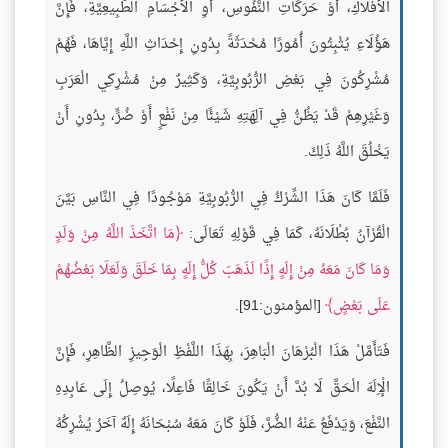
الْأَفْلَاكِ، أَوْ حَرَكَاتِ النُّفُوسِ، أَوِ الْأَجْسَامِ الطَّبِيعِيَّةِ، فَإِنَّ
هَؤُلَاءِ يُثْبِتُونَ أُمُورًا مُحْدَثَةً بِدُونِ إِحْدَاثِ اللَّهِ إِيَّاهَا، فَهُمْ
مُشْرِكُونَ فِي بَعْضِ الرُّبُوبِيَّةِ، وَكَثِيرٌ مِنْ مُشْرِكِي الْعَرَبِ
وَغَيْرِهِمْ قَدْ يَظُنُّ فِي آلِهَتِهِ شَيْئًا مِنْ نَفْعٍ أَوْ ضُرٍّ، بِدُونِ أَنْ
يَخْلُقَ اللَّهُ ذَلِكَ.
فَلَمَّا كَانَ هَذَا الشِّرْكُ فِي الرُّبُوبِيَّةِ مَوْجُودًا فِي النَّاسِ بَيَّنَ
الْقُرْآنُ بُطْلَانَهُ، كَمَا فِي قَوْلِهِ تَعَالَى:
مَا اتَّخَذَ اللَّهُ مِنْ وَلَدٍ
وَمَا كَانَ مَعَهُ مِنْ إِلَهٍ إِذًا لَذَهَبَ كُلُّ إِلَهٍ بِمَا خَلَقَ وَلَعَلَا بَعْضُهُمْ
عَلَى بَعْضٍ
[المؤمنون:91].
فَتَأَمَّلْ هَذَا الْبُرْهَانَ الْبَاهِرَ، بِهَذَا اللَّفْظِ الْوَجِيزِ الظَّاهِرِ، فَإِنَّ
الْإِلَهَ الْحَقَّ لَا بُدَّ أَنْ يَكُونَ خَالِقًا فَاعِلًا، يُوصِلُ إِلَى عَابِدِهِ
النَّفْعَ، وَيَدْفَعُ عَنْهُ الضُّرَّ، فَلَوْ كَانَ مَعَهُ سُبْحَانَهُ إِلَهٌ آخَرُ يُشْرِكُهُ