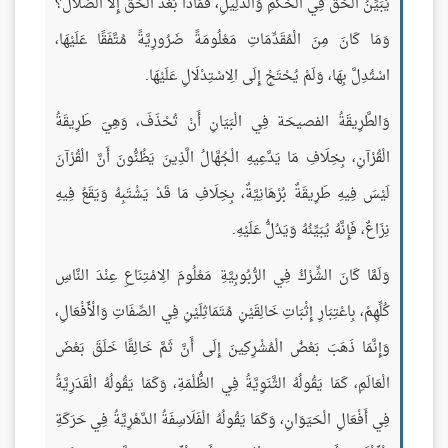
يُبَيِّنُ الْحَقَّ فِي الْحُكْمِ وَالدَّلِيلِ، فَمَاذَا بَعْدَ الْحَقِّ إِلَّا الضَّلَالُ؟
وَمَا كَانَ مِنَ الْمُقَدِّمَاتِ مَعْلُومَةً ضَرُورِيَّةً مُتَّفَقًا عَلَيْهَا،
اسْتُدِلَّ بِهَا، وَلَمْ يُحْتَجْ إِلَى الِاسْتِدْلَالِ عَلَيْهَا.
وَالطَّرِيقَةُ الفصيحَة فِي الْبَيَانِ أَنْ تُحْذَفَ، وَهِيَ طَرِيقَةُ
الْقُرْآنِ، بِخِلَافِ مَا يَدَّعِيهِ الْجُهَّالُ الَّذِينَ يَظُنُّونَ أَنَّ الْقُرْآنَ
لَيْسَ فِيهِ طَرِيقَةٌ بُرْهَانِيَّةٌ، بِخِلَافِ مَا قَدْ يَشْتَبِهُ وَيَقَعُ فِيهِ
نِزَاعٌ، فَإِنَّهُ يُبَيِّنُهُ وَيَدُلُّ عَلَيْهِ.
وَلَمَّا كَانَ الشِّرْكُ فِي الرُّبُوبِيَّةِ مَعْلُومَ الِامْتِنَاعِ عِنْدَ النَّاسِ
كُلِّهِمْ، بِاعْتِبَارِ إِثْبَاتِ خَالِقَيْنِ مُتَمَاثِلَيْنِ فِي الصِّفَاتِ وَالْأَفْعَالِ،
وَإِنَّمَا ذَهَبَ بَعْضُ الْمُشْرِكِينَ إِلَى أَنَّ ثَمَّ خَالِقًا خَلَقَ بَعْضَ
الْعَالَمِ، كَمَا يَقُولُهُ الثَّنَوِيَّةُ فِي الظُّلْمَةِ، وَكَمَا يَقُولُهُ الْقَدَرِيَّةُ
فِي أَفْعَالِ الْحَيَوَانِ، وَكَمَا يَقُولُهُ الْفَلَاسِفَةُ الدَّهْرِيَّةُ فِي حَرَكَةِ