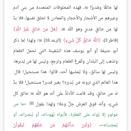
لها خالقًا ومُدبرًا
، فهذه المخلوقات المتعددة من بني آدم

وغيرهم من الأشجار والأحجار والمعادن لا تخلق نفسها، فلا بدَّ
لها من خالقٍ مدبرٍ وهو الله
:
هَلْ مِنْ خَالِقٍ غَيْرُ اللَّهِ

[فاطر:3]،
اللَّهُ خَالِقُ كُلِّ شَيْءٍ
[الرعد:16]
؛ ولهذا لما ذكر

أبو حنيفة أو أبو يوسف هذه السَّفينة التي تحمل الطعامَ
وتذهب إلى البلدان وتُفرغ الطعام وترجع، وليس لها مَن يُدبرها،
وليس لها سائق، ولا يُمشيها أحد، قالوا: هذا مستحيل! قال:
هذا العالم الذي ترونه مَن يُدبره؟ بغير مُدبر؟ مستحيل! فلا بدَّ
له من خالقٍ، وقد قامت الأدلةُ على أنه هو الله
خالق كل

شيءٍ، وأنه فوق العرش جلَّ وعلا؛ ولهذا يقول ﷺ:
ما من
مولودٍ إلا يُولد على الفطرة، فأبواه يُهودانه، أو يُنصرانه، أو
يُمجسانه
،
وَلَئِنْ سَأَلْتَهُمْ مَنْ خَلَقَهُمْ لَيَقُولُنَّ