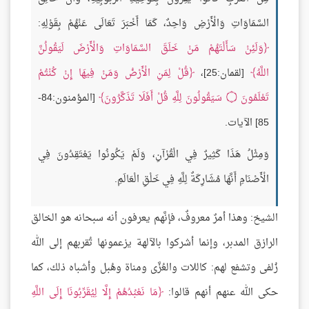
السَّمَاوَاتِ وَالْأَرْضِ وَاحِدٌ، كَمَا أَخْبَرَ تَعَالَى عَنْهُمْ بِقَوْلِهِ:
وَلَئِنْ سَأَلْتَهُمْ مَنْ خَلَقَ السَّمَاوَاتِ وَالْأَرْضَ لَيَقُولُنَّ
اللَّهُ
[لقمان:25]،
قُلْ لِمَنِ الْأَرْضُ وَمَنْ فِيهَا إِنْ كُنْتُمْ
تَعْلَمُونَ
۝
سَيَقُولُونَ لِلَّهِ قُلْ أَفَلَا تَذَكَّرُونَ
[المؤمنون:84-
85] الآيات.
وَمِثْلُ هَذَا كَثِيرٌ فِي الْقُرْآنِ، وَلَمْ يَكُونُوا يَعْتَقِدُونَ فِي
الْأَصْنَامِ أَنَّهَا مُشَارِكَةٌ لِلَّهِ فِي خَلْقِ الْعَالَمِ.
الشيخ: وهذا أمرٌ معروفٌ، فإنَّهم يعرفون أنه سبحانه هو الخالق
الرازق المدبر، وإنما أشركوا بالآلهة يزعمونها تُقربهم إلى الله
زُلفى وتشفع لهم: كاللات والعُزَّى ومناة وهُبل وأشباه ذلك، كما
حكى الله عنهم أنهم قالوا:
مَا نَعْبُدُهُمْ إِلَّا لِيُقَرِّبُونَا إِلَى اللَّهِ