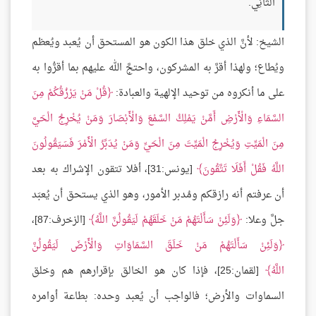
الثَّانِي.
الشيخ: لأنَّ الذي خلق هذا الكون هو المستحق أن يُعبد ويُعظم
ويُطاع؛ ولهذا أقرَّ به المشركون، واحتجَّ الله عليهم بما أقرُّوا به
على ما أنكروه من توحيد الإلهية والعبادة:
قُلْ مَنْ يَرْزُقُكُمْ مِنَ
السَّمَاءِ وَالْأَرْضِ أَمَّنْ يَمْلِكُ السَّمْعَ وَالْأَبْصَارَ وَمَنْ يُخْرِجُ الْحَيَّ
مِنَ الْمَيِّتِ وَيُخْرِجُ الْمَيِّتَ مِنَ الْحَيِّ وَمَنْ يُدَبِّرُ الْأَمْرَ فَسَيَقُولُونَ
اللَّهُ فَقُلْ أَفَلَا تَتَّقُونَ
[يونس:31]، أفلا تتقون الإشراك به بعد
أن عرفتم أنه رازقكم ومُدبر الأمور، وهو الذي يستحق أن يُعبَد
جلَّ وعلا:
وَلَئِنْ سَأَلْتَهُمْ مَنْ خَلَقَهُمْ لَيَقُولُنَّ اللَّهُ
[الزخرف:87]،
وَلَئِنْ سَأَلْتَهُمْ مَنْ خَلَقَ السَّمَاوَاتِ وَالْأَرْضَ لَيَقُولُنَّ
اللَّهُ
[لقمان:25]، فإذا كان هو الخالق بإقرارهم هم وخلق
السماوات والأرض؛ فالواجب أن يُعبد وحده: بطاعة أوامره