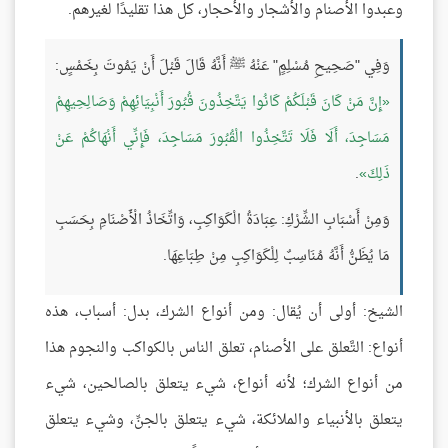
وعبدوا الأصنام والأشجار والأحجار، كل هذا تقليدًا لغيرهم.
وَفِي "صَحِيحِ مُسْلِمٍ" عَنْهُ ﷺ أَنَّهُ قَالَ قَبْلَ أَنْ يَمُوتَ بِخَمْسٍ:
إِنَّ مَنْ كَانَ قَبْلَكُمْ كَانُوا يَتَّخِذُونَ قُبُورَ أَنْبِيَائِهِمْ وَصَالِحِيهِمْ
مَسَاجِدَ، أَلَا فَلَا تَتَّخِذُوا الْقُبُورَ مَسَاجِدَ، فَإِنِّي أَنْهَاكُمْ عَنْ
ذَلِكَ
.
وَمِنْ أَسْبَابِ الشِّرْكِ: عِبَادَةُ الْكَوَاكِبِ، وَاتِّخَاذُ الْأَصْنَامِ بِحَسَبِ
مَا يُظَنُّ أَنَّهُ مُنَاسِبٌ لِلْكَوَاكِبِ مِنْ طِبَاعِهَا.
الشيخ: أولى أن يُقال: ومن أنواع الشرك، بدل: أسباب، هذه
أنواع: التَّعلق على الأصنام، تعلق الناس بالكواكب والنجوم هذا
من أنواع الشرك؛ لأنه أنواع، شيء يتعلق بالصالحين، شيء
يتعلق بالأنبياء والملائكة، شيء يتعلق بالجنِّ، وشيء يتعلق