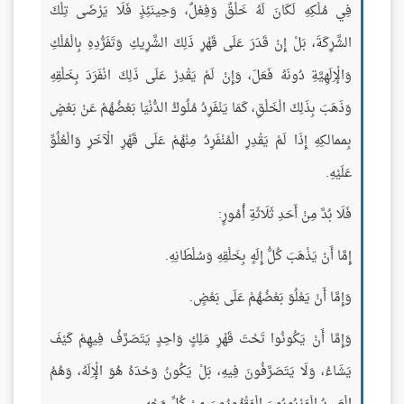
فِي مُلْكِهِ لَكَانَ لَهُ خَلْقٌ وَفِعْلٌ، وَحِينَئِذٍ فَلَا يَرْضَى تِلْكَ
الشَّرِكَةَ، بَلْ إِنْ قَدَرَ عَلَى قَهْرِ ذَلِكَ الشَّرِيكِ وَتَفَرُّدِهِ بِالْمُلْكِ
وَالْإِلَهِيَّةِ دُونَهُ فَعَلَ، وَإِنْ لَمْ يَقْدِرْ عَلَى ذَلِكَ انْفَرَدَ بِخَلْقِهِ
وَذَهَبَ بِذَلِكَ الْخَلْقِ، كَمَا يَنْفَرِدُ مُلُوكُ الدُّنْيَا بَعْضُهُمْ عَنْ بَعْضٍ
بِممالكِهِ إِذَا لَمْ يَقْدِرِ الْمُنْفَرِدُ مِنْهُمْ عَلَى قَهْرِ الْآخَرِ وَالْعُلُوِّ
عَلَيْهِ.
فَلَا بُدَّ مِنْ أَحَدِ ثَلَاثَةِ أُمُورٍ:
إِمَّا أَنْ يَذْهَبَ كُلُّ إِلَهٍ بِخَلْقِهِ وَسُلْطَانِهِ.
وَإِمَّا أَنْ يَعْلُوَ بَعْضُهُمْ عَلَى بَعْضٍ.
وَإِمَّا أَنْ يَكُونُوا تَحْتَ قَهْرِ مَلِكٍ وَاحِدٍ يَتَصَرَّفُ فِيهِمْ كَيْفَ
يَشَاءُ، وَلَا يَتَصَرَّفُونَ فِيهِ، بَلْ يَكُونُ وَحْدَهُ هُوَ الْإِلَهُ، وَهُمُ