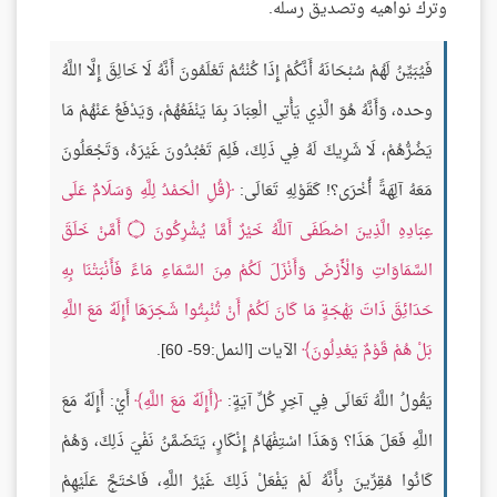
وترك نواهيه وتصديق رسله.
فَيُبَيِّنُ لَهُمْ سُبْحَانَهُ أَنَّكُمْ إِذَا كُنْتُمْ تَعْلَمُونَ أَنَّهُ لَا خَالِقَ إِلَّا اللَّهُ
وحده، وَأَنَّهُ هُوَ الَّذِي يَأْتِي الْعِبَادَ بِمَا يَنْفَعُهُمْ، وَيَدْفَعُ عَنْهُمْ مَا
يَضُرُّهُمْ، لَا شَرِيكَ لَهُ فِي ذَلِكَ، فَلِمَ تَعْبُدُونَ غَيْرَهُ، وَتَجْعَلُونَ
مَعَهُ آلِهَةً أُخْرَى؟! كَقَوْلِهِ تَعَالَى:
قُلِ الْحَمْدُ لِلَّهِ وَسَلَامٌ عَلَى
عِبَادِهِ الَّذِينَ اصْطَفَى آللَّهُ خَيْرٌ أَمَّا يُشْرِكُونَ
۝
أَمَّنْ خَلَقَ
السَّمَاوَاتِ وَالْأَرْضَ وَأَنْزَلَ لَكُمْ مِنَ السَّمَاءِ مَاءً فَأَنْبَتْنَا بِهِ
حَدَائِقَ ذَاتَ بَهْجَةٍ مَا كَانَ لَكُمْ أَنْ تُنْبِتُوا شَجَرَهَا أَإِلَهٌ مَعَ اللَّهِ
بَلْ هُمْ قَوْمٌ يَعْدِلُونَ
الآيات [النمل:59- 60].
يَقُولُ اللَّهُ تَعَالَى فِي آخِرِ كُلِّ آيَةٍ:
أَإِلَهٌ مَعَ اللَّهِ
أَيْ: أَإِلَهٌ مَعَ
اللَّهِ فَعَلَ هَذَا؟ وَهَذَا اسْتِفْهَامُ إِنْكَارٍ، يَتَضَمَّنُ نَفْيَ ذَلِكَ، وَهُمْ
كَانُوا مُقِرِّينَ بِأَنَّهُ لَمْ يَفْعَلْ ذَلِكَ غَيْرُ اللَّهِ، فَاحْتَجَّ عَلَيْهِمْ