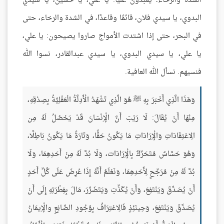
الشدة والرخاء؛ يعبدون عليًّا: يا علي، يا حسين، يا سيدي
البدوي، يا سيدي فلان، قائمًا وقاعدًا، في الشدة والرخاء، حتى
في البحر، حتى إذا اشتدت الأمواج صاروا يصيحون: يا علي،
يا علي، يا سيدي البدوي، يا سيدي عبدالقادر، نسوا الله
فنسيهم. نسأل الله العافية.
وَهَذَا الَّذِي أَخْبَرَ بِهِ ﷺ هُوَ الَّذِي تَشْهَدُ الْأَدِلَّةُ الْعَقْلِيَّةُ بِصِدْقِهِ،
مِنْهَا أَنْ يُقَالَ: لَا رَيْبَ أَنَّ الْإِنْسَانَ قَدْ يَحْصُلُ لَهُ مِن
الِاعْتِقَادَاتِ وَالْإِرَادَاتِ مَا يَكُونُ حَقًّا، وَتَارَةً مَا يَكُونُ بَاطِلًا،
وَهُوَ حَسَّاسٌ مُتَحَرِّكٌ بِالْإِرَادَات، وَلَا بُدَّ لَهُ مِنْ أَحَدِهِمَا، وَلَا
بُدَّ لَهُ مِنْ مُرَجِّحٍ لِأَحَدِهِمَا، وَنَعْلَمُ أَنَّهُ إِذَا عُرِضَ عَلَى كُلِّ أَحَدٍ
أَنْ يُصَدِّقَ وَيَنْتَفِعَ، وَأَنْ يُكَذِّبَ وَيَتَضَرَّرَ، مَالَ بِفِطْرَتِهِ إِلَى أَنْ
يُصَدِّقَ وَيَنْتَفِعَ، وَحِينَئِذٍ فَالِاعْتِرَافُ بِوُجُودِ الصَّانِعِ والْإِيمَانُ