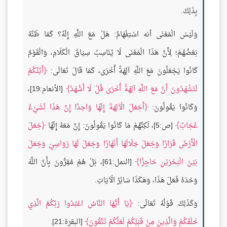
بِذَلِكَ.
وَلَيْسَ الْمَعْنَى أنه اسْتِفْهَامٌ: هَلْ مَعَ اللَّهِ إِلَهٌ؟ كَمَا ظَنَّهُ
بَعْضُهُمْ؛ لِأَنَّ هَذَا الْمَعْنَى لَا يُنَاسِبُ سِيَاقَ الْكَلَامِ، وَالْقَوْمُ
كَانُوا يَجْعَلُونَ مَعَ اللَّهِ آلِهَةً أُخْرَى، كَمَا قَالَ تَعَالَى:
أَئِنَّكُمْ
لَتَشْهَدُونَ أَنَّ مَعَ اللَّهِ آلِهَةً أُخْرَى قُلْ لَا أَشْهَدُ
[الأنعام:19]،
وَكَانُوا يَقُولُونَ:
أَجَعَلَ الْآلِهَةَ إِلَهًا وَاحِدًا إِنَّ هَذَا لَشَيْءٌ
عُجَابٌ
[ص:5]، لَكِنَّهُمْ مَا كَانُوا يَقُولُونَ: إِنَّ مَعَهُ إِلَهًا
جَعَلَ
الْأَرْضَ قَرَارًا وَجَعَلَ خِلَالَهَا أَنْهَارًا وَجَعَلَ لَهَا رَوَاسِيَ وَجَعَلَ
بَيْنَ الْبَحْرَيْنِ حَاجِزًا
[النمل:61]، بَلْ هُمْ مُقِرُّونَ بِأَنَّ اللَّهَ
وَحْدَهُ فَعَلَ هَذَا، وَهَكَذَا سَائِرُ الْآيَاتِ.
وَكَذَلِكَ قَوْلُهُ تَعَالَى:
يَا أَيُّهَا النَّاسُ اعْبُدُوا رَبَّكُمُ الَّذِي
خَلَقَكُمْ وَالَّذِينَ مِنْ قَبْلِكُمْ لَعَلَّكُمْ تَتَّقُونَ
[البقرة:21].