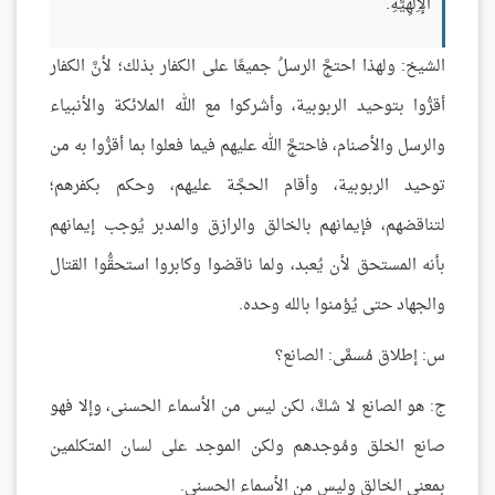
الْإِلَهِيَّةِ.
الشيخ: ولهذا احتجَّ الرسلُ جميعًا على الكفار بذلك؛ لأنَّ الكفار
أقرُّوا بتوحيد الربوبية، وأشركوا مع الله الملائكة والأنبياء
والرسل والأصنام، فاحتجَّ الله عليهم فيما فعلوا بما أقرُّوا به من
توحيد الربوبية، وأقام الحجَّة عليهم، وحكم بكفرهم؛
لتناقضهم، فإيمانهم بالخالق والرازق والمدبر يُوجب إيمانهم
بأنه المستحق لأن يُعبد، ولما ناقضوا وكابروا استحقُّوا القتال
والجهاد حتى يُؤمنوا بالله وحده.
س: إطلاق مُسمَّى: الصانع؟
ج: هو الصانع لا شكَّ، لكن ليس من الأسماء الحسنى، وإلا فهو
صانع الخلق ومُوجدهم ولكن الموجد على لسان المتكلمين
بمعنى الخالق وليس من الأسماء الحسنى.