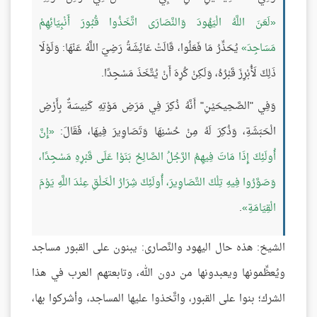
لَعَنَ اللَّهُ الْيَهُودَ وَالنَّصَارَى اتَّخَذُوا قُبُورَ أَنْبِيَائِهِمْ
مَسَاجِدَ
يُحَذِّرُ مَا فَعَلُوا، قَالَتْ عَائِشَةُ رَضِيَ اللَّهُ عَنْهَا: وَلَوْلَا
ذَلِكَ لَأُبْرِزَ قَبْرُهُ، وَلَكِنْ كُرِهَ أَنْ يُتَّخَذَ مَسْجِدًا.
وَفِي "الصَّحِيحَيْنِ" أَنَّهُ ذُكِرَ فِي مَرَضِ مَوْتِهِ كَنِيسَةٌ بِأَرْضِ
الْحَبَشَةِ، وَذُكِرَ لَهُ مِنْ حُسْنِهَا وَتَصَاوِيرَ فِيهَا، فَقَالَ:
إِنَّ
أُولَئِكَ إِذَا مَاتَ فِيهِمُ الرَّجُلُ الصَّالِحُ بَنَوْا عَلَى قَبْرِهِ مَسْجِدًا،
وَصَوَّرُوا فِيهِ تِلْكَ التَّصَاوِيرَ، أُولَئِكَ شِرَارُ الْخَلْقِ عِنْدَ اللَّهِ يَوْمَ
الْقِيَامَةِ
.
الشيخ: هذه حال اليهود والنَّصارى: يبنون على القبور مساجد
ويُعظِّمونها ويعبدونها من دون الله، وتابعتهم العرب في هذا
الشرك؛ بنوا على القبور، واتَّخذوا عليها المساجد، وأشركوا بها،