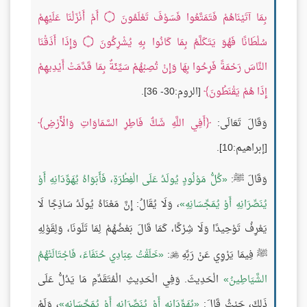
بِمَا آتَيْنَاهُمْ فَتَمَتَّعُوا فَسَوْفَ تَعْلَمُونَ
۝
أَمْ أَنْزَلْنَا عَلَيْهِمْ
سُلْطَانًا فَهُوَ يَتَكَلَّمُ بِمَا كَانُوا بِهِ يُشْرِكُونَ
۝
وَإِذَا أَذَقْنَا
النَّاسَ رَحْمَةً فَرِحُوا بِهَا وَإِنْ تُصِبْهُمْ سَيِّئَةٌ بِمَا قَدَّمَتْ أَيْدِيهِمْ
إِذَا هُمْ يَقْنَطُونَ
[الروم:30- 36].
وَقَالَ تَعَالَى:
أَفِي اللَّهِ شَكٌّ فَاطِرِ السَّمَاوَاتِ وَالْأَرْضِ
[إبراهيم:10].
وَقَالَ ﷺ:
كُلُّ مَوْلُودٍ يُولَدُ عَلَى الْفِطْرَةِ، فَأَبَوَاهُ يُهَوِّدَانِهِ أَوْ
يُنَصِّرَانِهِ أَوْ يُمَجِّسَانِهِ
، وَلَا يُقَالُ: إِنَّ مَعْنَاهُ يُولَدُ سَاذِجًا لَا
يَعْرِفُ تَوْحِيدًا وَلَا شِرْكًا، كَمَا قَالَ بَعْضُهُمْ لِمَا تَلَونَا، وَلِقَوْلِهِ
ﷺ فِيمَا يَرْوِي عَنْ رَبِّهِ
:
خَلَقْتُ عِبَادِي حُنَفَاءَ، فَاجْتَالَتْهُمُ

الشَّيَاطِينُ
الْحَدِيثَ. وَفِي الْحَدِيثِ الْمُتَقَدِّمِ مَا يَدُلُّ عَلَى
ذَلِكَ، حَيْثُ قَالَ:
يُهَوِّدَانِهِ أَوْ يُنَصِّرَانِهِ أَوْ يُمَجِّسَانِهِ
، وَلَمْ