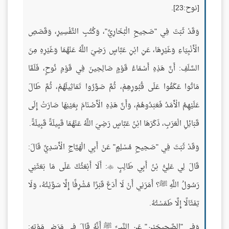
[نوح:23].
وَقَدْ ثَبَتَ فِي "صَحِيحِ الْبُخَارِيِّ"، وَكُتُبِ التَّفْسِيرِ، وَقَصَصِ
الْأَنْبِيَاءِ وَغَيْرِهَا، عَنِ ابْنِ عَبَّاسٍ رَضِيَ اللَّهُ عَنْهُمَا وَغَيْرِهِ مِنَ
السَّلَفِ: أَنَّ هَذِهِ أَسْمَاءُ قَوْمٍ صَالِحِينَ فِي قَوْمِ نُوحٍ، فَلَمَّا
مَاتُوا عَكَفُوا عَلَى قُبُورِهِمْ، ثُمَّ صَوَّرُوا تَمَاثِيلَهُمْ، ثُمَّ طَالَ
عَلَيْهِمُ الْأَمَدُ فَعَبَدُوهُمْ، وَأَنَّ هَذِهِ الْأَصْنَامَ بِعَيْنِهَا صَارَتْ إِلَى
قَبَائِلِ الْعَرَبِ، ذَكَرَهَا ابْنُ عَبَّاسٍ رَضِيَ اللَّهُ عَنْهُمَا قَبِيلَةً قَبِيلَةً.
وَقَدْ ثَبَتَ فِي "صَحِيحِ مُسْلِمٍ" عَنْ أَبِي الْهَيَّاجِ الْأَسَدِيِّ قَالَ:
قَالَ لِي عَلِيُّ بْنُ أَبِي طَالِبٍ
: أَلَا أَبْعَثُكَ عَلَى مَا بَعَثَنِي

رَسُولُ اللَّهِ ﷺ؟ أَمَرَنِي أَنْ لَا أَدَعَ قَبْرًا مُشْرِفًا إِلَّا سَوَّيْتُهُ، وَلَا
تِمْثَالًا إِلَّا طَمَسْتُهُ.
وَفِي "الصَّحِيحَيْنِ" عَنِ النَّبِيِّ ﷺ أَنَّهُ قَالَ فِي مَرَضِ مَوْتِهِ: