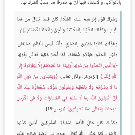
بالكواكب، والاعتقاد فيها أنَّ لها تصرفًا هذا سببٌ للشرك بها.
وَشِرْكُ قَوْمِ إِبْرَاهِيمَ عَلَيْهِ السَّلَامُ كَانَ فِيمَا يُقَالُ مِنْ هَذَا
الْبَابِ، وَكَذَلِكَ الشِّرْكُ بِالْمَلَائِكَةِ وَالْجِنِّ وَاتِّخَاذُ الْأَصْنَامِ لَهُمْ.
وَهَؤُلَاءِ كَانُوا مُقِرِّينَ بِالصَّانِعِ، وَأَنَّهُ لَيْسَ لِلْعَالَمِ صَانِعَانِ،
وَلَكِنِ اتَّخَذُوا هَؤُلَاءِ شُفَعَاءَ، كَمَا أَخْبَرَ عَنْهُمْ تَعَالَى بِقَوْلِهِ:
وَالَّذِينَ اتَّخَذُوا مِنْ دُونِهِ أَوْلِيَاءَ مَا نَعْبُدُهُمْ إِلَّا لِيُقَرِّبُونَا إِلَى
اللَّهِ زُلْفَى
[الزمر:3]، وقال تعالى:
وَيَعْبُدُونَ مِنْ دُونِ اللَّهِ
مَا لَا يَضُرُّهُمْ وَلَا يَنْفَعُهُمْ وَيَقُولُونَ هَؤُلَاءِ شُفَعَاؤُنَا عِنْدَ اللَّهِ
قُلْ أَتُنَبِّئُونَ اللَّهَ بِمَا لَا يَعْلَمُ فِي السَّمَاوَاتِ وَلَا فِي الْأَرْضِ
سُبْحَانَهُ وَتَعَالَى عَمَّا يُشْرِكُونَ
[يونس:18].
وَكَذَلِكَ كَانَ حَالُ الْأُمَمِ السَّالِفَةِ الْمُشْرِكِينَ الَّذِينَ كَذَّبُوا
الرُّسُلَ، كَمَا حَكَى اللَّهُ تَعَالَى عنهم فِي قِصَّةِ صَالِحٍ عَلَيْهِ