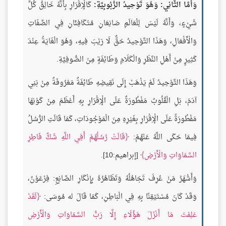
وَأَمَّا الثَّانِي: وَهُوَ تَوْحِيدُ الرُّبُوبِيَّةِ:
كَالْإِقْرَارِ بِأَنَّهُ خَالِقُ كُلِّ
شَيْءٍ، وَأَنَّهُ لَيْسَ لِلْعَالَمِ صَانِعَانِ مُتَكَافِئَانِ فِي الصِّفَاتِ
وَالْأَفْعَالِ، وَهَذَا التَّوْحِيدُ حَقٌّ لَا رَيْبَ فِيهِ، وَهُوَ الْغَايَةُ عِنْدَ
كَثِيرٍ مِنْ أَهْلِ النَّظَرِ وَالْكَلَامِ وَطَائِفَةٍ مِنَ الصُّوفِيَّةِ.
وَهَذَا التَّوْحِيدُ لَمْ يَذْهَبْ إِلَى نَقِيضِهِ طَائِفَةٌ مَعْرُوفَةٌ مِنْ بَنِي
آدَمَ، بَلِ الْقُلُوبُ مَفْطُورَةٌ عَلَى الْإِقْرَارِ بِهِ أَعْظَمَ مِنْ كَوْنِهَا
مَفْطُورَةً عَلَى الْإِقْرَارِ بِغَيْرِهِ مِنَ الْمَوْجُودَاتِ، كَمَا قَالَتِ الرُّسُلُ
فِيمَا حَكَى اللَّهُ عَنْهُمْ:
قَالَتْ رُسُلُهُمْ أَفِي اللَّهِ شَكٌّ فَاطِرِ
السَّمَاوَاتِ وَالْأَرْضِ
[إبراهيم:10].
وَأَشْهَرُ مَنْ عُرِفَ تَجَاهُلُهُ وَتَظَاهُرُهُ بِإِنْكَارِ الصَّانِعِ: فِرْعَوْنُ،
وَقَدْ كَانَ مُسْتَيْقِنًا بِهِ فِي الْبَاطِنِ، كَمَا قَالَ له مُوسَى:
لَقَدْ
عَلِمْتَ مَا أَنْزَلَ هَؤُلَاءِ إِلَّا رَبُّ السَّمَاوَاتِ وَالْأَرْضِ