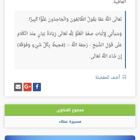
العافية.
تَعَالَى اللَّهُ عَمَّا يَقُولُ الظَّالِمُونَ وَالْجَاحِدُونَ عُلُوًّا كَبِيرًا.
وَسَيَأْتِي لِإِثْبَاتِ صِفَةِ الْعُلُوِّ لِلَّهِ تَعَالَى زِيَادَةُ بَيَانٍ عِنْدَ الْكَلَامِ
عَلَى قَوْلِ الشَّيْخِ - رَحِمَهُ اللَّهُ -: (مُحِيطٌ بِكُلِّ شَيْءٍ وَفَوْقَهُ)
إِنْ شَاءَ اللَّهُ تَعَالَى.
أضف للمفضلة
شارك
شارك
إرسل
على
على
إيميل
فيسبوك
غوغل
بلس
مجموع الفتاوى
مسيرة عطاء