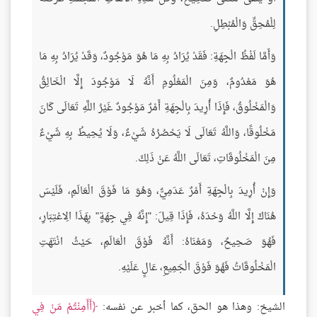
لِلْمُحِقِّ وَالْمُبْطِلِ.
وَأَمَّا لَفْظُ الْجِهَةِ: فَقَدْ يُرَادُ بِهِ مَا هُوَ مَوْجُودٌ، وَقَدْ يُرَادُ بِهِ مَا
هُوَ مَعْدُومٌ، وَمِنَ الْمَعْلُومِ أَنَّهُ لَا مَوْجُودَ إِلَّا الْخَالِقُ
وَالْمَخْلُوقُ، فَإِذَا أُرِيدَ بِالْجِهَةِ أَمْرٌ مَوْجُودٌ غَيْرُ اللَّهِ تَعَالَى كَانَ
مَخْلُوقًا، وَاللَّهُ تَعَالَى لَا يَحْصُرُهُ شَيْءٌ، وَلَا يُحِيطُ بِهِ شَيْءٌ
مِنَ الْمَخْلُوقَاتِ، تَعَالَى اللَّهُ عَنْ ذَلِكَ.
وَإِنْ أُرِيدَ بِالْجِهَةِ أَمْرٌ عَدَمِيٌّ، وَهُوَ مَا فَوْقَ الْعَالَمِ، فَلَيْسَ
هُنَاكَ إِلَّا اللَّهُ وَحْدَهُ، فَإِذَا قِيلَ: "إِنَّهُ فِي جِهَةٍ" بِهَذَا الِاعْتِبَارِ،
فَهُوَ صَحِيحٌ، وَمَعْنَاهُ: أَنَّهُ فَوْقَ الْعَالَمِ، حَيْثُ انْتَهَتِ
الْمَخْلُوقَاتُ فَهُوَ فَوْقَ الْجَمِيعِ، عَالٍ عَلَيْهِ.
الشيخ: وهذا هو الحق، كما أخبر عن نفسه:
أَأَمِنْتُمْ مَنْ فِي