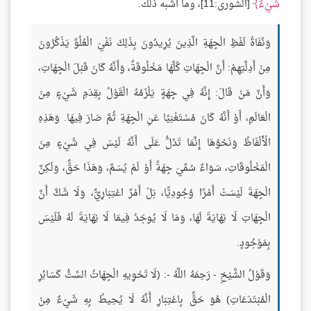
شَيْءٌ
[الشورى:11]، وما أشبه ذلك.
وَنُفَاةُ لَفْظِ الْجِهَةِ الَّذِينَ يُرِيدُونَ بِذَلِكَ نَفْيَ الْعُلُوِّ يَذْكُرُونَ
مِنْ أَدِلَّتِهِمْ: أَنَّ الْجِهَاتِ كُلَّهَا مَخْلُوقَةٌ، وَأَنَّهُ كَانَ قَبْلَ الْجِهَاتِ،
وَأَنَّ مَنْ قَالَ: إِنَّهُ فِي جِهَةٍ يَلْزَمُهُ الْقَوْلُ بِقِدَمِ شَيْءٍ مِنَ
الْعَالَمِ، أَوْ أَنَّهُ كَانَ مُسْتَغْنِيًا عَنِ الْجِهَةِ ثُمَّ صَارَ فِيهَا. وَهَذِهِ
الْأَلْفَاظُ وَنَحْوُهَا إِنَّمَا تَدُلُّ عَلَى أَنَّهُ لَيْسَ فِي شَيْءٍ مِنَ
الْمَخْلُوقَاتِ، سَوَاءٌ سُمِّيَ جِهَةً أَوْ لَمْ يُسَمَّ، وَهَذَا حَقٌّ، وَلَكِنَّ
الْجِهَةَ لَيْسَتْ أَمْرًا وُجُودِيًّا، بَلْ أَمْرٌ اعْتِبَارِيٌّ، وَلَا شَكَّ أَنَّ
الْجِهَاتِ لَا نِهَايَةَ لَهَا، وَمَا لَا يُوجَدُ فِيمَا لَا نِهَايَةَ لَهُ فَلَيْسَ
بِمَوْجُودٍ.
وَقَوْلُ الشَّيْخِ - رَحِمَهُ اللَّهُ -: (لَا تَحْوِيهِ الْجِهَاتُ السِّتُّ كَسَائِرِ
الْمُبْتَدَعَاتِ) هُوَ حَقٌّ بِاعْتِبَارِ أَنَّهُ لَا يُحِيطُ بِهِ شَيْءٌ مِنْ