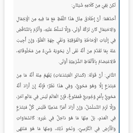
لَكِنْ بَقِيَ مِنْ كَلَامِهِ شَيْئَانِ:
أَحَدُهُمَا: أَنَّ إِطْلَاقَ مِثْل هَذَا اللَّفْظِ مَعَ مَا فِيهِ مِنَ الْإِجْمَالِ
وَالِاحْتِمَالِ كَانَ تَرْكُهُ أَوْلَى، وَإِلَّا تَسَلَّطَ عَلَيْهِ، وَأَلْزَمَ بِالتَّنَاقُضِ
فِي إِثْبَاتِ الْإِحَاطَةِ وَالْفَوْقِيَّةِ وَنَفْيِ جِهَةِ الْعُلُوِّ، وَإِنْ أُجِيبَ
عَنْهُ بِمَا تَقَدَّمَ مِنْ أَنَّهُ نَفَى أَنْ يَحْوِيَهُ شَيْءٌ مِنْ مَخْلُوقَاتِهِ،
فَالِاعْتِصَامُ بِالْأَلْفَاظِ الشَّرْعِيَّةِ أَوْلَى.
الثَّانِي: أَنَّ قَوْلَهُ: (كَسَائِرِ الْمُبْتَدَعَاتِ) يُفْهَمُ مِنْهُ أَنَّهُ مَا مِنْ
مُبْتَدَعٍ إِلَّا وَهُوَ مَحْوِيٌّ، وَفِي هَذَا نَظَرٌ؛ فَإِنَّهُ إِنْ أَرَادَ أَنَّهُ
مَحْوِيٌّ بِأَمْرٍ وُجُودِيٍّ فَمَمْنُوعٌ، فَإِنَّ الْعَالَمَ لَيْسَ فِي عَالَمٍ آخَرَ،
وَإِلَّا لَزِمَ التَّسَلْسُلُ، وَإِنْ أَرَادَ أَمْرًا عَدَمِيًّا فَلَيْسَ كُلُّ مُبْتَدَعٍ
فِي الْعَدَمِ، بَلْ مِنْهَا مَا هُوَ دَاخِلٌ فِي غَيْرِهِ: كَالسَّمَاوَاتِ
وَالْأَرْضِ فِي الْكُرْسِيِّ، وَنَحْوِ ذَلِكَ، وَمِنْهَا مَا هُوَ مُنْتَهَى