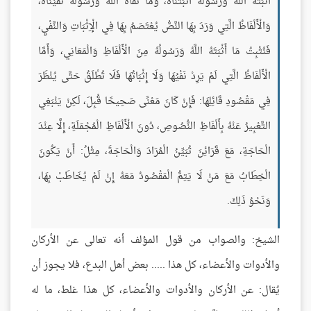
أَثْبَتَهُ اللَّهُ وَرَسُولُهُ أَثْبَتْنَاهُ، وَمَا نَفَاهُ اللَّهُ وَرَسُولُهُ نَفَيْنَاهُ،
وَالْأَلْفَاظُ الَّتِي وَرَدَ بِهَا النَّصُّ يُعْتَصَمُ بِهَا فِي الْإِثْبَاتِ وَالنَّفْيِ،
فَنُثْبِتُ مَا أَثْبَتَهُ اللَّهُ وَرَسُولُهُ مِنَ الْأَلْفَاظِ وَالْمَعَانِي، وَأَمَّا
الْأَلْفَاظُ الَّتِي لَمْ يَرِدْ نَفْيُهَا وَلَا إِثْبَاتُهَا فَلَا تُطْلَقُ حَتَّى يُنْظَرَ
فِي مَقْصُودِ قَائِلِهَا: فَإِنْ كَانَ مَعْنًى صَحِيحًا قُبِلَ، لَكِنْ يَنْبَغِي
التَّعْبِيرُ عَنْهُ بِأَلْفَاظِ النُّصُوصِ، دُونَ الْأَلْفَاظِ الْمُجْمَلَةِ، إِلَّا عِنْدَ
الْحَاجَةِ، مَعَ قَرَائِنَ تُبَيِّنُ الْمُرَادَ وَالْحَاجَةَ، مِثْلُ: أَنْ يَكُونَ
الْخِطَابُ مَعَ مَنْ لَا يَتِمُّ الْمَقْصُودُ مَعَهُ إِنْ لَمْ يُخَاطَبْ بِهَا،
وَنَحْوُ ذَلِكَ.
الشيخ: والصواب من قول المؤلف أنه تعالى عن الأركان
والأدوات والأعضاء، كل هذا ..... بعض أهل البدع، فلا يجوز أن
يُقال: عن الأركان والأدوات والأعضاء، كل هذا غلط، ما له