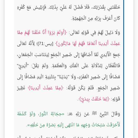
خَلَقْتَنِي بِقُدْرَتِكَ، فَلَا فَضْلَ لَهُ عَلَيَّ بِذَلِكَ. فَإِبْلِيسُ مَعَ كُفْرِهِ
كَانَ أَعْرَفَ بِرَبِّهِ مِنَ الْجَهْمِيَّةِ.
وَلَا دَلِيلَ لَهُمْ فِي قَوْلِهِ تَعَالَى:
أَوَلَمْ يَرَوْا أَنَّا خَلَقْنَا لَهُمْ مِمَّا
عَمِلَتْ أَيْدِينَا أَنْعَامًا فَهُمْ لَهَا مَالِكُونَ
[يس:71]؛ لِأَنَّهُ تَعَالَى
جَمعَ الْأَيْدِي لَمَّا أَضَافَهَا إِلَى ضَمِيرِ الْجَمْعِ لِيَتَنَاسَبَ الْجَمْعَانِ،
فَاللَّفْظَانِ لِلدَّلَالَةِ عَلَى الْمُلْكِ وَالْعَظَمَةِ. وَلَمْ يَقُلْ: "أَيْدِيَّ"
مُضَافًا إِلَى ضَمِيرِ الْمُفْرَدِ، وَلَا "يَدَيْنَا" بِتَثْنِيَةِ الْيَدِ مُضَافًا إِلَى
ضَمِيرِ الْجَمْعِ. فَلَمْ يَكُنْ قَوْلُهُ:
مِمَّا عَمِلَتْ أَيْدِينَا
نَظِيرَ
قَوْلِهِ:
لِمَا خَلَقْتُ بِيَدَيَّ
.
وَقَالَ النَّبِيُّ ﷺ عَنْ رَبِّهِ
:
حِجَابُهُ النُّورُ، وَلَوْ كَشَفَهُ

لَأَحْرَقَتْ سُبُحَاتُ وَجْهِهِ مَا انْتَهَى إِلَيْهِ بَصَرُهُ مِنْ خَلْقِهِ
.