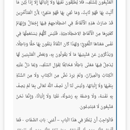
الْمُتَّبِعُونَ لِلسَّلَفِ، فَلَا يُطْلِقُونَ نَفْيَهَا وَلَا إِثْبَاتَهَا إِلَّا إِذَا بُيِّنَ مَا
أُثْبِتَ بِهَا فَهُوَ ثَابِتٌ، وَمَا نُفِيَ بِهَا فَهُوَ مَنْفِيٌّ؛ لِأَنَّ الْمُتَأَخِّرِينَ
قَدْ صَارَتْ هَذِهِ الْأَلْفَاظُ فِي اصْطِلَاحِهِمْ فِيهَا إِجْمَالٌ وَإِبْهَامٌ
كَغَيْرِهَا مِنَ الْأَلْفَاظِ الِاصْطِلَاحِيَّةِ، فَلَيْسَ كُلُّهُمْ يَسْتَعْمِلُهَا فِي
نَفْسِ مَعْنَاهَا اللُّغَوِيِّ؛ وَلِهَذَا كَانَ النُّفَاةُ يَنْفُونَ بِهَا حَقًّا وَبَاطِلًا،
وَيَذْكُرُونَ عَنْ مُثْبِتِيهَا مَا لَا يَقُولُونَ بِهِ، وَبَعْضُ الْمُثْبِتِينَ لَهَا
يُدْخِلُ فِيهَا مَعْنًى بَاطِلًا مُخَالِفًا لِقَوْلِ السَّلَفِ، وَلِمَا دَلَّ عَلَيْهِ
الْكِتَابُ وَالْمِيزَانُ، وَلَمْ يَرِدْ نَصٌّ مِنَ الْكِتَابِ وَلَا مِنَ السُّنَّةِ
بِنَفْيِهَا وَلَا إِثْبَاتِهَا، وَلَيْسَ لَنَا أَنْ نَصِفَ اللَّهَ تَعَالَى بِمَا لَمْ يَصِفْ
بِهِ نَفْسَهُ، وَلَا وَصَفَهُ بِهِ رَسُولُهُ، نَفْيًا وَلَا إِثْبَاتًا، وَإِنَّمَا نَحْنُ
مُتَّبِعُونَ لَا مُبْتَدِعُونَ.
فَالْوَاجِبُ أَنْ يُنْظَرَ فِي هَذَا الْبَابِ – أَعْنِي: بَابَ الصِّفَاتِ - فَمَا