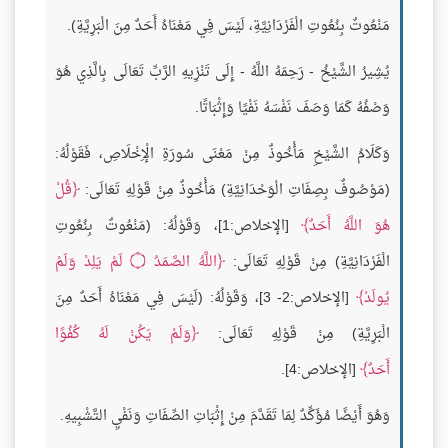
مَنْعُوتٌ بِنُعُوتِ الْفَرْدَانِيَّةِ، لَيْسَ فِي مَعْنَاهُ أَحَدٌ مِنَ الْبَرِيَّةِ).
يُشِيرُ الشَّيْخُ - رَحِمَهُ اللَّهُ - إِلَى تَنْزِيهِ الرَّبِّ تَعَالَى بِالَّذِي هُوَ
وَصْفُهُ كَمَا وَصَفَ نَفْسَهُ نَفْيًا وَإِثْبَاتًا.
وَكَلَامُ الشَّيْخِ مَأْخُوذٌ مِنْ مَعْنَى سُورَةِ الْإِخْلَاصِ، فَقَوْلُهُ:
(مَوْصُوفٌ بِصِفَاتِ الْوَحْدَانِيَّةِ) مَأْخُوذٌ مِنْ قَوْلِهِ تَعَالَى:
قُلْ
هُوَ اللَّهُ أَحَدٌ
[الإخلاص:1]، وَقَوْلُهُ: (مَنْعُوتٌ بِنُعُوتِ
الْفَرْدَانِيَّةِ) مِنْ قَوْلِهِ تَعَالَى:
اللَّهُ الصَّمَدُ
۝
لَمْ يَلِدْ وَلَمْ
يُولَدْ
[الإخلاص:2- 3]، وَقَوْلُهُ: (لَيْسَ فِي مَعْنَاهُ أَحَدٌ مِنَ
الْبَرِيَّةِ) مِنْ قَوْلِهِ تَعَالَى:
وَلَمْ يَكُنْ لَهُ كُفُوًا
أَحَدٌ
[الإخلاص:4].
وَهُوَ أَيْضًا مُؤَكِّدٌ لِمَا تَقَدَّمَ مِنْ إِثْبَاتِ الصِّفَاتِ وَنَفْيِ التَّشْبِيهِ.