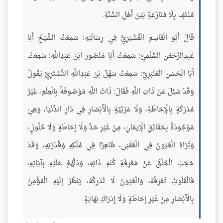
مُنْتَفٍ بِلَا مُنَازَعَةٍ بَيْنَ أَهْلِ السُّنَّةِ.
قَالَ أَبُو الْقَاسِمِ الْقُشَيْرِيُّ فِي رِسَالَتِهِ: سَمِعْتُ الشَّيْخَ أَبَا
عَبْدِالرَّحْمَنِ السُّلَمِيَّ: سَمِعْتُ أَبَا مَنْصُور ابْنَ عَبْدِاللَّهِ: سَمِعْتُ
أَبَا الْحَسَنِ الْعَنْبَرِيَّ: سَمِعْتُ سَهْلَ بْنَ عَبْدِاللَّهِ التُّسْتَرِيَّ يَقُولُ
وَقَدْ سُئِلَ عَنْ ذَاتِ اللَّهِ فَقَالَ: ذَاتُ اللَّهِ مَوْصُوفَةٌ بِالْعِلْمِ، غَيْرُ
مُدْرَكَةٍ بِالْإِحَاطَةِ، وَلَا مَرْئِيَّةٍ بِالْأَبْصَارِ فِي دَارِ الدُّنْيَا، وَهِيَ
مَوْجُودَةٌ بِحَقَائِقِ الْإِيمَانِ، مِنْ غَيْرِ حَدٍّ وَلَا إِحَاطَةٍ وَلَا حُلُولٍ،
وَتَرَاهُ الْعُيُونُ فِي الْعُقْبَى، ظَاهِرًا فِي مُلْكِهِ وَقُدْرَتِهِ، وَقَدْ
حَجَبَ الْخَلْقَ عَنْ مَعْرِفَةِ كُنْهِ ذَاتِهِ، وَدَلَّهُمْ عَلَيْهِ بِآيَاتِهِ،
فَالْقُلُوبُ تَعْرِفُهُ، وَالْعُيُونُ لَا تُدْرِكُهُ، يَنْظُرُ إِلَيْهِ الْمُؤْمِنُ
بِالْأَبْصَارِ مِنْ غَيْرِ إِحَاطَةٍ وَلَا إِدْرَاكِ نِهَايَةٍ.