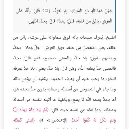
سُئِلَ عَبْدُاللَّهِ بْنُ الْمُبَارَكِ: بِمَ نَعْرِفُ رَبَّنَا؟ قَالَ: بِأَنَّهُ عَلَى
الْعَرْشِ، بَائِنٌ مِنْ خَلْقِهِ، قِيلَ: بِحَدٍّ؟ قَالَ: بِحَدٍّ. انْتَهَى.
الشيخ: يُعرف سبحانه بأنه فوق سماواته على عرشه، بائن من
خلقه، يعني: منفصل من خلقه، فوق العرش - جلَّ وعلا - بحدٍّ،
وبعضهم يقول: بلا حدٍّ، والمعنى صحيح، فمَن قال: بحدٍّ،
فالمعنى حدٌّ يعلمه الله، ومَن قال: بلا حدٍّ، يعني: بلا حدٍّ يعرفه
البشر، ما يجب عليه أن يعرف الحدود، يكفيه أن يؤمن بالله
وما جاء في النصوص من أسمائه وصفاته بدون حدٍّ يحده هو،
أما بحدٍّ يعلمه الله لا يمنع، ويكفينا ما أثبته لنفسه من أسمائه
وصفاته، وما نفاه عن نفسه حيث قال:
لَمْ يَلِدْ وَلَمْ يُولَدْ
۝
وَلَمْ يَكُنْ لَهُ كُفُوًا أَحَدٌ
[الإخلاص:3- 4]،
لَيْسَ كَمِثْلِهِ