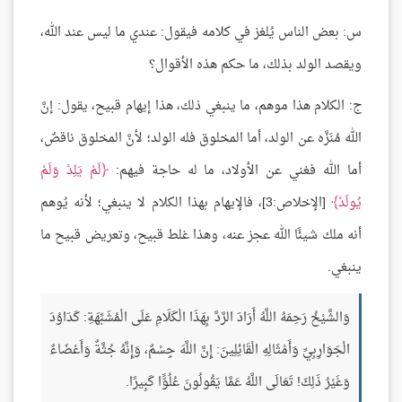
س: بعض الناس يُلغز في كلامه فيقول: عندي ما ليس عند الله،
ويقصد الولد بذلك، ما حكم هذه الأقوال؟
ج: الكلام هذا موهم، ما ينبغي ذلك، هذا إيهام قبيح، يقول: إنَّ
الله مُنَزَّه عن الولد، أما المخلوق فله الولد؛ لأنَّ المخلوق ناقصٌ،
أما الله فغني عن الأولاد، ما له حاجة فيهم:
لَمْ يَلِدْ وَلَمْ
يُولَدْ
[الإخلاص:3]، فالإيهام بهذا الكلام لا ينبغي؛ لأنه يُوهم
أنه ملك شيئًا الله عجز عنه، وهذا غلط قبيح، وتعريض قبيح ما
ينبغي.
وَالشَّيْخُ رَحِمَهُ اللَّهُ أَرَادَ الرَّدَّ بِهَذَا الْكَلَامِ عَلَى الْمُشَبِّهَةِ: كَدَاوُدَ
الْجَوَارِبِيِّ وَأَمْثَالِهِ الْقَائِلِينَ: إِنَّ اللَّهَ جِسْمٌ، وَإِنَّهُ جُثَّةٌ وَأَعْضَاءٌ
وَغَيْرُ ذَلِكَ! تَعَالَى اللَّهُ عَمَّا يَقُولُونَ عُلُوًّا كَبِيرًا.