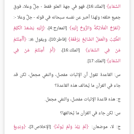
السَّمَاءِ
[الملك:16]، فهو في جهة العلو فقط - جلَّ وعلا، فوق
جميع خلقه؛ ولهذا أخبر عن نفسه سبحانه في قوله - جلَّ وعلا -:
تَعْرُجُ الْمَلَائِكَةُ وَالرُّوحُ إِلَيْهِ
[المعارج:4]،
إِلَيْهِ يَصْعَدُ الْكَلِمُ
الطَّيِّبُ وَالْعَمَلُ الصَّالِحُ يَرْفَعُهُ
[فاطر:10]، ويقول
:
أَأَمِنْتُمْ

مَنْ فِي السَّمَاءِ
[الملك:16]،
أَمْ أَمِنْتُمْ مَنْ فِي
السَّمَاءِ
[الملك:17].
س: القاعدة تقول أن الإثبات مفصل، والنفي مجمل، لكن قد
جاء في القرآن ما يُخالف هذه القاعدة؟
ج: هذه قاعدة الإثبات مفصل، والنفي مجمل.
س: لكن جاء في القرآن ما يُخالفها؟
ج: لا، موضعان:
لَمْ يَلِدْ وَلَمْ يُولَدْ
[الإخلاص:3]،
وبَدِيعُ