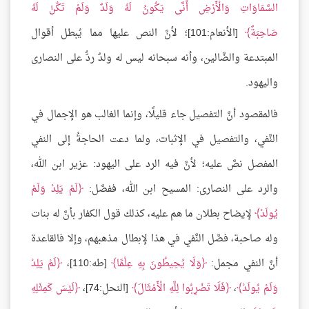
السَّمَاوَاتِ وَالْأَرْضِ أَنَّى يَكُونُ لَهُ وَلَدٌ وَلَمْ تَكُنْ لَهُ
صَاحِبَةٌ
[الأنعام:101]؛ لأنَّ النص عليها مما يُبطل أقوال
المبتدعة والضَّالين، وأنه سبحانه ليس له ولدٌ ردٌّ على النصارى
واليهود.
فالمقصود أنَّ التفصيل جاء قليلًا، وإنما الغالب هو الإجمال في
النَّفي، والتفصيل في الإثبات، ولما دعت الحاجةُ إلى النفي
المفصل نصَّ عليه؛ لأنَّ فيه الرد على اليهود: عزير ابن الله،
والرد على النصارى: المسيح ابن الله، ففصَّل:
لَمْ يَلِدْ وَلَمْ
يُولَدْ
لإيضاح بطلان ما هم عليه، كذلك قول الكفار بأنَّ له بنات
وله صاحبة، فصَّل النَّفي في هذا لإبطال مذهبهم، وإلا فالقاعدة
أنَّ النفي مجمل:
وَلَا يُحِيطُونَ بِهِ عِلْمًا
[طه:110]،
لَمْ يَلِدْ
وَلَمْ يُولَدْ
،
فَلَا تَضْرِبُوا لِلَّهِ الْأَمْثَالَ
[النحل:74]،
لَيْسَ كَمِثْلِهِ