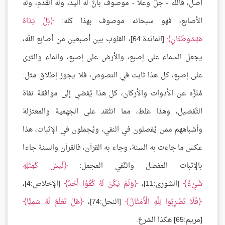
أصل، فالله - جلَّ وعلا - موصوف بأنَّ له اليد، وله القدم، وله
الأصابع، فهو سبحانه موصوف بهذا كله:
بَلْ يَدَاهُ
مَبْسُوطَتَانِ
[المائدة:64]، القلوب بين أصبعين من أصابع الله،
يجعل السماء على إصبع، والأرض على إصبع، والماء والثرى
على إصبع، كل هذا ثابت في النصوص، فلا يجوز إطلاق مثل:
مُنَزَّه عن الأدوات والأركان، كل هذا يُفضي إلى موافقة نفاة
التَّفصيل، وهذا غلط، مما انتُقد على الجهمية والمعتزلة
وأشباههم ممن يُفصلون في النفي، ويُجملون في الإثبات، هذا
عكس ما جاءت به السنة، وجاء به القرآن، فالقرآن والسنة جاءا
بالإثبات المفصل والنَّفي المجمل:
لَيْسَ كَمِثْلِهِ
شَيْءٌ
[الشورى:11]،
وَلَمْ يَكُنْ لَهُ كُفُوًا أَحَدٌ
[الإخلاص:4]،
فَلَا تَضْرِبُوا لِلَّهِ الْأَمْثَالَ
[النحل:74]،
هَلْ تَعْلَمُ لَهُ سَمِيًّا
[مريم:65] هكذا الشرع.