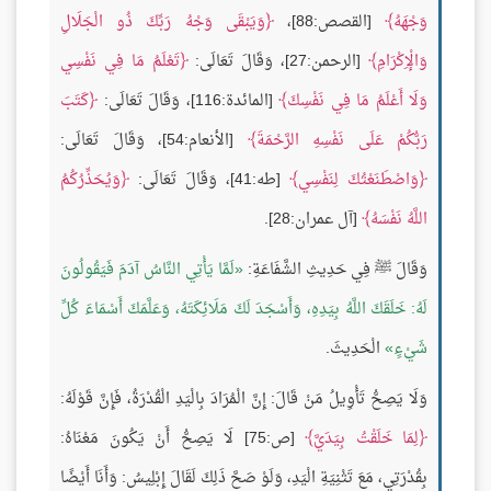
وَجْهَهُ
[القصص:88]،
وَيَبْقَى وَجْهُ رَبِّكَ ذُو الْجَلَالِ
وَالْإِكْرَامِ
[الرحمن:27]، وَقَالَ تَعَالَى:
تَعْلَمُ مَا فِي نَفْسِي
وَلَا أَعْلَمُ مَا فِي نَفْسِكَ
[المائدة:116]، وَقَالَ تَعَالَى:
كَتَبَ
رَبُّكُمْ عَلَى نَفْسِهِ الرَّحْمَةَ
[الأنعام:54]، وَقَالَ تَعَالَى:
وَاصْطَنَعْتُكَ لِنَفْسِي
[طه:41]، وَقَالَ تَعَالَى:
وَيُحَذِّرُكُمُ
اللَّهُ نَفْسَهُ
[آل عمران:28].
وَقَالَ ﷺ فِي حَدِيثِ الشَّفَاعَةِ:
لَمَّا يَأْتِي النَّاسُ آدَمَ فَيَقُولُونَ
لَهُ: خَلَقَكَ اللَّهُ بِيَدِهِ، وَأَسْجَدَ لَكَ مَلَائِكَتَهُ، وَعَلَّمَكَ أَسْمَاءَ كُلِّ
شَيْءٍ
الْحَدِيثَ.
وَلَا يَصِحُّ تَأْوِيلُ مَنْ قَالَ: إِنَّ الْمُرَادَ بِالْيَدِ الْقُدْرَةُ، فَإِنَّ قَوْلَهُ:
لِمَا خَلَقْتُ بِيَدَيَّ
[ص:75] لَا يَصِحُّ أَنْ يَكُونَ مَعْنَاهُ:
بِقُدْرَتِي، مَعَ تَثْنِيَةِ الْيَدِ، وَلَوْ صَحَّ ذَلِكَ لَقَالَ إِبْلِيسُ: وَأَنَا أَيْضًا