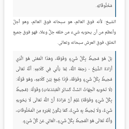
مَخْلُوقَاتِهِ.
الشيخ: لأنه فوق العالم، هو سبحانه فوق العالم، وهو أجلّ
وأعظم من أن يحويه شيء من خلقه جلَّ وعلا، فهو فوق جميع
الخلق، فوق العرش سبحانه وتعالى.
بَلْ هُوَ مُحِيطٌ بِكُلِّ شَيْءٍ وَفَوْقَهُ، وَهَذَا الْمَعْنَى هُوَ الَّذِي
أَرَادَهُ الشَّيْخُ - رَحِمَهُ اللَّهُ، لِمَا يَأْتِي فِي كَلَامِهِ: أَنَّهُ تَعَالَى
مُحِيطٌ بِكُلِّ شَيْءٍ وَفَوْقَهُ، فَإِذَا جُمِعَ بَيْنَ كَلَامِهِ، وَهُوَ قَوْلُهُ:
(لَا تَحْوِيهِ الْجِهَاتُ السِّتُّ كَسَائِرِ الْمُبْتَدَعَاتِ) وَقَوْلُهُ: (مُحِيطٌ
بِكُلِّ شَيْءٍ وَفَوْقَهُ) عُلِمَ أَنَّ مُرَادَهُ أَنَّ اللَّهَ تَعَالَى لَا يَحْوِيهِ
شَيْءٌ، وَلَا يُحِيطُ بِهِ شَيْءٌ، كَمَا يَكُونُ لِغَيْرِهِ مِنَ الْمَخْلُوقَاتِ،
وَأَنَّهُ تَعَالَى هُوَ الْمُحِيطُ بِكُلِّ شَيْءٍ، الْعَالِي عَنْ كُلِّ شَيْءٍ.