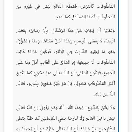
الْمَخْلُوقَاتِ كَالْعَرْشِ، فَسَطْحُ الْعَالَمِ لَيْسَ فِي غَيْرِهِ مِنَ
الْمَخْلُوقَاتِ قَطْعًا لِلتَّسَلْسُلِ كَمَا تَقَدَّمَ.
وَيُمْكِنُ أَنْ يُجَابَ عَنْ هَذَا الْإِشْكَالِ: بِأَنَّ (سَائِرَ) بِمَعْنَى
الْبَقِيَّةِ، لَا بِمَعْنَى الْجَمِيعِ، وَهَذَا أَصْلُ مَعْنَاهَا، وَمِنْهُ (السُّؤْرُ)،
وَهُوَ مَا يُبْقِيهِ الشَّارِبُ فِي الْإِنَاءِ، فَيَكُونُ مُرَادُهُ غَالِبَ
الْمَخْلُوقَاتِ، لَا جَمِيعَهَا، إِذِ السَّائِرُ عَلَى الْغَالِبِ أَدَلُّ مِنْهُ عَلَى
الْجَمِيعِ، فَيَكُونُ الْمَعْنَى: أَنَّ اللَّهَ تَعَالَى غَيْرُ مَحْوِيٍّ كَمَا يَكُونُ
أَكْثَرُ الْمَخْلُوقَاتِ مَحْوِيًّا، بَلْ هُوَ غَيْرُ مَحْوِيٍّ بِشَيْءٍ، تَعَالَى
اللَّهُ عَنْ ذَلِكَ.
وَلَا يُظَنُّ بِالشَّيْخِ - رَحِمَهُ اللَّهُ - أَنَّهُ مِمَّنْ يَقُولُ: إنَّ اللَّهَ تَعَالَى
لَيْسَ دَاخِلَ الْعَالَمِ وَلَا خَارِجَهُ بِنَفْيِ النَّقِيضَيْنِ كَمَا ظَنَّهُ بَعْضُ
الشَّارِحِينَ، بَلْ مُرَادُهُ: أَنَّ اللَّهَ تَعَالَى مُنَزَّهٌ عَنْ أَنْ يُحِيطَ بِهِ