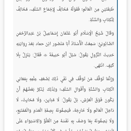
طَبَقَتَيْنِ مِنَ الْعَالَمِ؛ فَقَوْلُهُ مُخَالِفٌ لِإِجْمَاعِ السَّلَفِ، مُخَالِفٌ
لِلْكِتَابِ وَالسُّنَّةِ.
وَقَالَ شَيْخُ الْإِسْلَامِ أَبُو عُثْمَانَ إِسْمَاعِيلُ بْنُ عَبْدِالرَّحْمَنِ
الصَّابُونِيُّ: سَمِعْتُ الْأُسْتَاذَ أَبَا مَنْصُور ابْنَ حماد بَعْدَ رِوَايَتِهِ
حَدِيثَ النُّزُولِ يَقُولُ: سُئِلَ أَبُو حَنِيفَةَ
فَقَالَ: يَنْزِلُ بِلَا

كَيْفٍ. انْتَهَى.
وَإِنَّمَا تَوَقَّفَ مَنْ تَوَقَّفَ فِي نَفْيِ ذَلِكَ لِضَعْفِ عِلْمِهِ بِمَعَانِي
الْكِتَابِ وَالسُّنَّةِ وَأَقْوَالِ السَّلَفِ؛ وَلِذَلِكَ يُنْكِرُ بَعْضُهُمْ أَنْ
يَكُونَ فَوْقَ الْعَرْشِ، بَلْ يَقُولُ: لَا مُبَايِنَ، وَلَا مُحَايِثَ، لَا
دَاخِلَ الْعَالَمِ وَلَا خَارِجَهُ، فَيَصِفُونَهُ بِصِفَةِ الْعَدَمِ وَالْمُمْتَنِعِ،
وَلَا يَصِفُونَهُ بِمَا وَصَفَ بِهِ نَفْسَهُ مِنَ الْعُلُوِّ وَالِاسْتِوَاءِ عَلَى