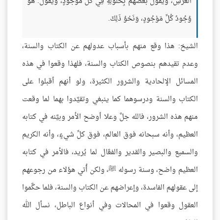
الْعَرْشِ، وَيَقُولُ بَعْضُهُمْ بِحُلُولِهِ فِي كُلِّ مَوْجُودٍ، وَيَقُولُ: هُوَ
وُجُودُ كُلِّ مَوْجُودٍ، وَنَحْوُ ذَلِكَ.
الشيخ: هذا وقع منهم بأسباب عدولهم عن الكتاب والسنة،
وعدم تقيدهم بنصوص الكتاب والسنة، فلهذا وقعوا في هذه
المسائل الإلحادية والشرور الكثيرة، ولو أنهم أقبلوا على
الكتاب والسنة ودرسوهما كما ينبغي وتقيَّدوا بهما لما وقعت
منهم هذه الشرور، فالله جلَّ وعلا أوضح الأمر وبيَّنه في كتابه
العظيم، وأنه سبحانه فوق العالم، فوق كلِّ شيءٍ، وأنه الكريم
والسميع والبصير والقدير والفعَّال لما يُريد، فالأمر في كتابه
العظيم واضح، وسنة رسوله ﷺ، ولكن أُتي هؤلاء من رجوعهم
إلى عقولهم الفاسدة، وإعراضهم عن الكتاب والسنة، فلما حكَّموا
العقول وقعوا في المحالات وفي أنواع الباطل، نسأل الله