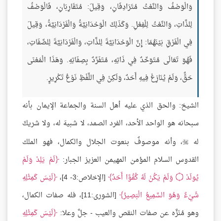
وَالْوَصْفُ وَالنَّعْتُ مُتَرَادِفَانِ، وَقِيلَ: مُتَقَارِبَانِ، فَالْوَصْفُ
لِلذَّاتِ، وَالنَّعْتُ لِلْفِعْلِ. وَكَذَلِكَ الْوَحْدَانِيَّةُ وَالْفَرْدَانِيَّةُ، وَقِيلَ
فِي الْفَرْقِ بَيْنَهُمَا: إِنَّ الْوَحْدَانِيَّةَ لِلذَّاتِ، وَالْفَرْدَانِيَّةَ لِلصِّفَاتِ،
فَهُوَ تَعَالَى مُتَوَحِّدٌ فِي ذَاتِهِ، مُتَفَرِّدٌ بِصِفَاتِهِ. وَهَذَا الْمَعْنَى
حَقٌّ، وَلَمْ يُنَازِعْ فِيهِ أَحَدٌ، وَلَكِنْ فِي اللَّفْظِ نَوْعُ تَكْرِيرٍ.
الشيخ: والحق الذي عليه أهل السنة والجماعة الإيمان بأنه
سبحانه هو الواحد الأحد، الفرد الصمد، لا شبيهَ له، ولا شريكَ
له
، وأنه موصوفٌ بنعوت الجلال والكمال، فهو الملك

القدوس السلام المؤمن المهيمن العزيز الجبار:
لَمْ يَلِدْ وَلَمْ
يُولَدْ
۝
وَلَمْ يَكُنْ لَهُ كُفُوًا أَحَدٌ
[الإخلاص:3- 4]،
لَيْسَ كَمِثْلِهِ
شَيْءٌ وَهُوَ السَّمِيعُ الْبَصِيرُ
[الشورى:11]، فله صفات الكمال،
وهو مُنَزَّه عن صفات النقص والعيب - جلَّ وعلا:
لَيْسَ كَمِثْلِهِ