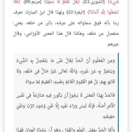
شَيْءٌ
[الشورى:11]،
هَلْ تَعْلَمُ لَهُ سَمِيًّا
[مريم:65]،
فَلَا
تَجْعَلُوا لِلَّهِ أَنْدَادًا
[البقرة:22]؛ ولهذا قال ابنُ المبارك: نعرف
ربنا بأنه فوق سماواته على عرشه، بائن من خلقه، يعني:
منفصل عن خلقه، وهكذا قال هذا المعنى الأوزاعي، وقال
غيرهم.
وَمِنَ الْمَعْلُومِ أَنَّ الْحَدَّ يُقَالُ عَلَى مَا يَنْفَصِلُ بِهِ الشَّيْءُ
وَيَتَمَيَّزُ بِهِ عَنْ غَيْرِهِ، وَاللَّهُ تَعَالَى غَيْرُ حَالٍّ فِي خَلْقِهِ، وَلَا
قَائِمٍ بِهِمْ، بَلْ هُوَ الْقَيُّومُ الْقَائِمُ بِنَفْسِهِ، الْمُقِيمُ لِمَا سِوَاهُ.
فَالْحَدُّ بِهَذَا الْمَعْنَى لَا يَجُوزُ أَنْ يَكُونَ فِيهِ مُنَازَعَةٌ فِي نَفْسِ
الْأَمْرِ أَصْلًا، فَإِنَّهُ لَيْسَ وَرَاءَ نَفْيِهِ إِلَّا نَفْيُ وُجُودِ الرَّبِّ وَنَفْيُ
حَقِيقَتِهِ.
وَأَمَّا الْحَدُّ بِمَعْنَى الْعِلْمِ وَالْقَوْلِ، وَهُوَ أَنْ يَحُدَّهُ الْعِبَادُ، فَهَذَا