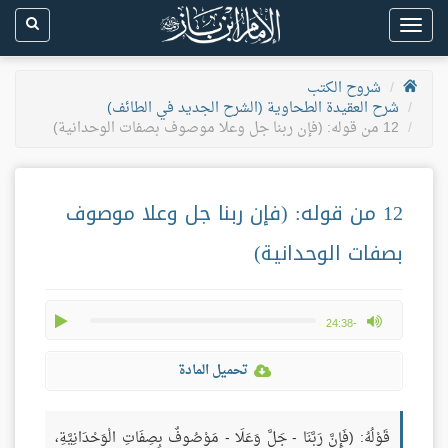
Toggle
navigation
شروح الكتب
شرح العقيدة الطحاوية (الشرح الجديد في الطائف)
12 من قوله: (فإن ربنا جل وعلا موصوف بصفات الوحدانية)
12 من قوله: (فإن ربنا جل وعلا موصوف
بصفات الوحدانية)
play
max volume
-24:38
تحميل المادة
قَوْلُهُ: (فَإِنَّ رَبَّنَا - جَلَّ وَعَلَا - مَوْصُوفٌ بِصِفَاتِ الْوَحْدَانِيَّةِ،