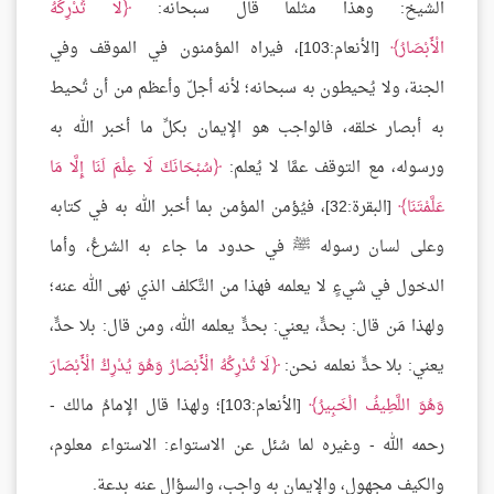
الشيخ: وهذا مثلما قال سبحانه:
لَا تُدْرِكُهُ
الْأَبْصَارُ
[الأنعام:103]، فيراه المؤمنون في الموقف وفي
الجنة، ولا يُحيطون به سبحانه؛ لأنه أجلّ وأعظم من أن تُحيط
به أبصار خلقه، فالواجب هو الإيمان بكلِّ ما أخبر الله به
ورسوله، مع التوقف عمَّا لا يُعلم:
سُبْحَانَكَ لَا عِلْمَ لَنَا إِلَّا مَا
عَلَّمْتَنَا
[البقرة:32]، فيُؤمن المؤمن بما أخبر الله به في كتابه
وعلى لسان رسوله ﷺ في حدود ما جاء به الشرعُ، وأما
الدخول في شيءٍ لا يعلمه فهذا من التَّكلف الذي نهى الله عنه؛
ولهذا مَن قال: بحدٍّ، يعني: بحدٍّ يعلمه الله، ومن قال: بلا حدٍّ،
يعني: بلا حدٍّ نعلمه نحن:
لَا تُدْرِكُهُ الْأَبْصَارُ وَهُوَ يُدْرِكُ الْأَبْصَارَ
وَهُوَ اللَّطِيفُ الْخَبِيرُ
[الأنعام:103]؛ ولهذا قال الإمامُ مالك -
رحمه الله - وغيره لما سُئل عن الاستواء: الاستواء معلوم،
والكيف مجهول، والإيمان به واجب، والسؤال عنه بدعة.