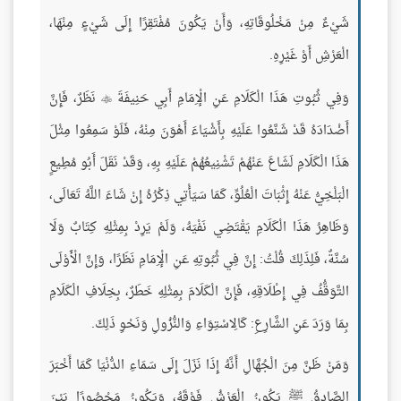
شَيْءٌ مِنْ مَخْلُوقَاتِهِ، وَأَنْ يَكُونَ مُفْتَقِرًا إِلَى شَيْءٍ مِنْهَا،
الْعَرْشِ أَوْ غَيْرِهِ.
وَفِي ثُبُوتِ هَذَا الْكَلَامِ عَنِ الْإِمَامِ أَبِي حَنِيفَةَ
نَظَرٌ، فَإِنَّ

أَضْدَادَهُ قَدْ شَنَّعُوا عَلَيْهِ بِأَشْيَاءَ أَهْوَنَ مِنْهُ، فَلَوْ سَمِعُوا مِثْلَ
هَذَا الْكَلَامِ لَشَاعَ عَنْهُمْ تَشْنِيعُهُمْ عَلَيْهِ بِهِ، وَقَدْ نَقَلَ أَبُو مُطِيعٍ
الْبَلْخِيُّ عَنْهُ إِثْبَاتَ الْعُلُوِّ، كَمَا سَيَأْتِي ذِكْرُهُ إِنْ شَاءَ اللَّهُ تَعَالَى،
وَظَاهِرُ هَذَا الْكَلَامِ يَقْتَضِي نَفْيَهُ، وَلَمْ يَرِدْ بِمِثْلِهِ كِتَابٌ وَلَا
سُنَّةٌ، فَلِذَلِكَ قُلْتُ: إِنَّ فِي ثُبُوتِهِ عَنِ الْإِمَامِ نَظَرًا، وَإِنَّ الْأَوْلَى
التَّوَقُّفُ فِي إِطْلَاقِهِ، فَإِنَّ الْكَلَامَ بِمِثْلِهِ خَطَرٌ، بِخِلَافِ الْكَلَامِ
بِمَا وَرَدَ عَنِ الشَّارِعِ: كَالِاسْتِوَاءِ وَالنُّزُولِ وَنَحْوِ ذَلِكَ.
وَمَنْ ظَنَّ مِنَ الْجُهَّالِ أَنَّهُ إِذَا نَزَلَ إِلَى سَمَاءِ الدُّنْيَا كَمَا أَخْبَرَ
الصَّادِقُ ﷺ يَكُونُ الْعَرْشُ فَوْقَهُ، وَيَكُونُ مَحْصُورًا بَيْنَ