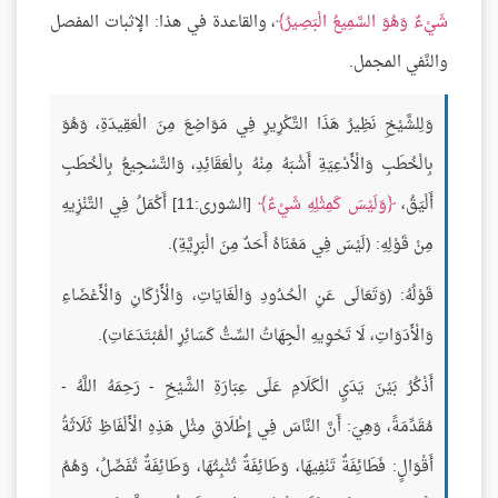
شَيْءٌ وَهُوَ السَّمِيعُ الْبَصِيرُ
، والقاعدة في هذا: الإثبات المفصل
والنَّفي المجمل.
وَلِلشَّيْخِ نَظِيرُ هَذَا التَّكْرِيرِ فِي مَوَاضِعَ مِنَ الْعَقِيدَةِ، وَهُوَ
بِالْخُطَبِ وَالْأَدْعِيَةِ أَشْبَهُ مِنْهُ بِالْعَقَائِدِ، وَالتَّسْجِيعُ بِالْخُطَبِ
أَلْيَقُ،
وَلَيْسَ كَمِثْلِهِ شَيْءٌ
[الشورى:11] أَكْمَلُ فِي التَّنْزِيهِ
مِنْ قَوْلِهِ: (لَيْسَ فِي مَعْنَاهُ أَحَدٌ مِنَ الْبَرِيَّةِ).
قَوْلُهُ: (وَتَعَالَى عَنِ الْحُدُودِ وَالْغَايَاتِ، وَالْأَرْكَانِ وَالْأَعْضَاءِ
وَالْأَدَوَاتِ، لَا تَحْوِيهِ الْجِهَاتُ السِّتُّ كَسَائِرِ الْمُبْتَدَعَاتِ).
أَذْكُرُ بَيْنَ يَدَيِ الْكَلَامِ عَلَى عِبَارَةِ الشَّيْخِ - رَحِمَهُ اللَّهُ -
مُقَدِّمَةً، وَهِيَ: أَنَّ النَّاسَ فِي إِطْلَاقِ مِثْلِ هَذِهِ الْأَلْفَاظِ ثَلَاثَةُ
أَقْوَالٍ: فَطَائِفَةٌ تَنْفِيهَا، وَطَائِفَةٌ تُثْبِتُهَا، وَطَائِفَةٌ تُفَصِّلُ، وَهُمُ