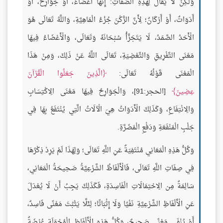
وَلَكِنْ لَا يُقَالُ لِهَذِهِ الصِّفَاتِ: إِنَّهَا أَعْضَاءٌ، أَوْ جَوَارِحٌ، أَوْ
أَدَوَاتٌ، أَوْ أَرْكَانٌ؛ لِأَنَّ الرُّكْنَ جُزْءُ الْمَاهِيَّةِ، وَاللَّهُ تَعَالَى هُوَ
الْأَحَدُ الصَّمَدُ، لَا يَتَجَزَّأُ سُبْحَانَهُ وَتَعَالَى، وَالْأَعْضَاءُ فِيهَا
مَعْنَى التَّفْرِيقِ وَالتَّعْضِيَةِ، تَعَالَى اللَّهُ عَنْ ذَلِكَ، وَمِنْ هَذَا
الْمَعْنَى قَوْلُهُ تَعَالَى:
الَّذِينَ جَعَلُوا الْقُرْآنَ
عِضِينَ
[الحجر:91]، وَالْجَوَارِحُ فِيهَا مَعْنَى الِاكْتِسَابِ
وَالِانْتِفَاعِ، وَكَذَلِكَ الْأَدَوَاتُ هِيَ الْآلَاتُ الَّتِي يُنْتَفَعُ بِهَا فِي
جَلْبِ الْمَنْفَعَةِ وَدَفْعِ الْمَضَرَّةِ.
وَكُلُّ هَذِهِ الْمَعَانِي مُنْتَفِيَةٌ عَنِ اللَّهِ تَعَالَى؛ وَلِهَذَا لَمْ يَرِدْ ذِكْرُهَا
فِي صِفَاتِ اللَّهِ تَعَالَى، فَالْأَلْفَاظُ الشَّرْعِيَّةُ صَحِيحَةُ الْمَعَانِي،
سَالِمَةٌ مِن الِاحْتِمَالَاتِ الْفَاسِدَةِ، فَكَذَلِكَ يَجِبُ أَنْ لَا يُعْدَلَ
عَنِ الْأَلْفَاظِ الشَّرْعِيَّةِ نَفْيًا وَلَا إِثْبَاتًا؛ لِئَلَّا يَثْبُتَ مَعْنًى فَاسِدٌ،
أَوْ يُنْفَى مَعْنًى صَحِيحٌ، وَكُلُّ هَذِهِ الْأَلْفَاظِ الْمُجْمَلَةِ عُرْضَةٌ