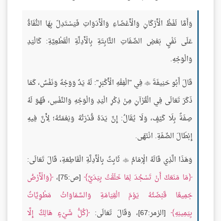
وَأَمَّا لَفْظُ الْأَرْكَانِ وَالْأَعْضَاءِ وَالْأَدَوَاتِ فَيَسْتَدِلّ بِهَا النُّفَاةُ
عَلَى نَفْيِ بَعْضِ الصِّفَاتِ الثَّابِتَةِ بِالْأَدِلَّةِ الْقَطْعِيَّةِ: كَالْيَدِ
وَالْوَجْهِ.
قَالَ أَبُو حَنِيفَةَ
فِي "الْفِقْهِ الْأَكْبَرِ": لَهُ يَدٌ وَوَجْهٌ وَنَفْسٌ، كَمَا

ذَكَرَ تَعَالَى فِي الْقُرْآنِ مِنْ ذِكْرِ الْيَدِ وَالْوَجْهِ وَالنَّفْسِ، فَهُوَ لَهُ
صِفَةٌ بِلَا كَيْفٍ، وَلَا يُقَالُ: إِنَّ يَدَهُ قُدْرَتُهُ وَنِعْمَتُهُ؛ لِأَنَّ فِيهِ
إِبْطَالَ الصِّفَةِ. انْتَهَى.
وَهَذَا الَّذِي قَالَهُ الْإِمَامُ
ثَابِتٌ بِالْأَدِلَّةِ الْقَاطِعَةِ، قَالَ تَعَالَى:

مَا مَنَعَكَ أَنْ تَسْجُدَ لِمَا خَلَقْتُ بِيَدَيَّ
[ص:75]،
وَالْأَرْضُ
جَمِيعًا قَبْضَتُهُ يَوْمَ الْقِيَامَةِ وَالسَّمَاوَاتُ مَطْوِيَّاتٌ
بِيَمِينِهِ
[الزمر:67]، وَقَالَ تَعَالَى:
كُلُّ شَيْءٍ هَالِكٌ إِلَّا