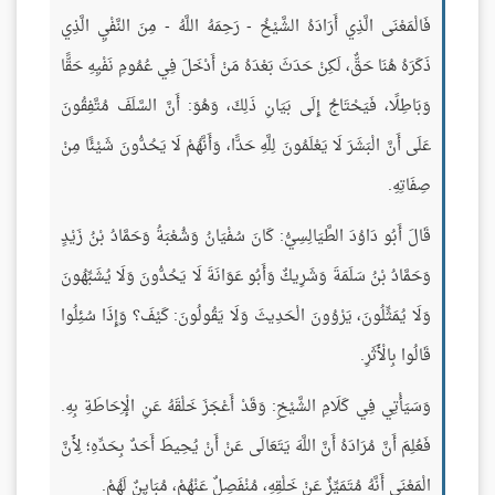
فَالْمَعْنَى الَّذِي أَرَادَهُ الشَّيْخُ - رَحِمَهُ اللَّهُ - مِنَ النَّفْيِ الَّذِي
ذَكَرَهُ هُنَا حَقٌّ، لَكِنْ حَدَثَ بَعْدَهُ مَنْ أَدْخَلَ فِي عُمُومِ نَفْيِهِ حَقًّا
وَبَاطِلًا، فَيَحْتَاجُ إِلَى بَيَانِ ذَلِكَ، وَهُوَ: أَنَّ السَّلَفَ مُتَّفِقُونَ
عَلَى أَنَّ الْبَشَرَ لَا يَعْلَمُونَ لِلَّهِ حَدًّا، وَأَنَّهُمْ لَا يَحُدُّونَ شَيْئًا مِنْ
صِفَاتِهِ.
قَالَ أَبُو دَاوُدَ الطَّيَالِسِيُّ: كَانَ سُفْيَانُ وَشُعْبَةُ وَحَمَّادُ بْنُ زَيْدٍ
وَحَمَّادُ بْنُ سَلَمَةَ وَشَرِيكٌ وَأَبُو عَوَانَةَ لَا يَحُدُّونَ وَلَا يُشَبِّهُونَ
وَلَا يُمَثِّلُونَ، يَرْوُونَ الْحَدِيثَ وَلَا يَقُولُونَ: كَيْفَ؟ وَإِذَا سُئِلُوا
قَالُوا بِالْأَثَرِ.
وَسَيَأْتِي فِي كَلَامِ الشَّيْخِ: وَقَدْ أَعْجَزَ خَلْقَهُ عَنِ الْإِحَاطَةِ بِهِ.
فَعُلِمَ أَنَّ مُرَادَهُ أَنَّ اللَّهَ يَتَعَالَى عَنْ أَنْ يُحِيطَ أَحَدٌ بِحَدِّهِ؛ لِأَنَّ
الْمَعْنَى أَنَّهُ مُتَمَيِّزٌ عَنْ خَلْقِهِ، مُنْفَصِلٌ عَنْهُمْ، مُبَايِنٌ لَهُمْ.