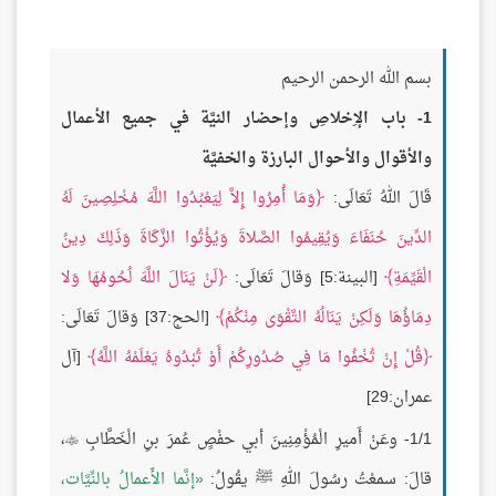
بسم الله الرحمن الرحيم
1- باب الإِخلاصِ وإحضار النيَّة في جميع الأعمال
والأقوال والأحوال البارزة والخفيَّة
قَالَ اللهُ تَعَالَى:
وَمَا أُمِرُوا إِلاَّ لِيَعْبُدُوا اللَّهَ مُخْلِصِينَ لَهُ
الدِّينَ حُنَفَاءَ وَيُقِيمُوا الصَّلاةَ وَيُؤْتُوا الزَّكَاةَ وَذَلِكَ دِينُ
الْقَيِّمَةِ
[البينة:5] وَقالَ تَعَالَى:
لَنْ يَنَالَ اللَّهَ لُحُومُهَا وَلا
دِمَاؤُهَا وَلَكِنْ يَنَالُهُ التَّقْوَى مِنْكُمْ
[الحج:37] وَقالَ تَعَالَى:
قُلْ إِنْ تُخْفُوا مَا فِي صُدُورِكُمْ أَوْ تُبْدُوهُ يَعْلَمْهُ اللَّهُ
[آل
عمران:29]
1/1- وعَنْ أَميرِ الْمُؤْمِنِينَ أبي حفْصٍ عُمرَ بنِ الْخَطَّابِ
،

قالَ: سمعْتُ رسُولَ اللهِ ﷺ يقُولُ:
إنَّما الأَعمالُ بالنِّيَّات،