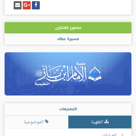
شارك
شارك
إرسل
على
على
إيميل
فيسبوك
غوغل
بلس
مجموع الفتاوى
مسيرة عطاء
التصنيفات
الفقهية
الموضوعية
العبادات