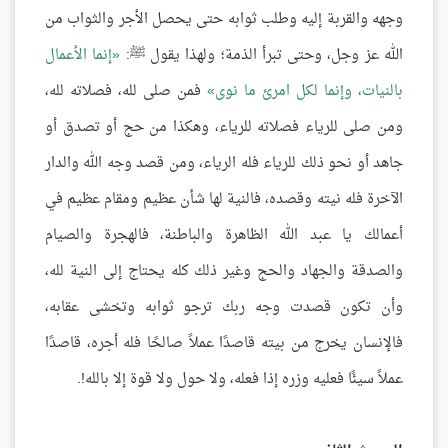
وجهه والقربة إليه وطلب ثوابه حتى يحصل الأجر والثواب من
الله عز وجل، وحتى تبرأ الذمة؛ ولهذا يقول ﷺ:
إنما الأعمال
بالنيات، وإنما لكل امرئ ما نوى
فمن صلى لله، فصلاته لله،
ومن صلى للرياء فصلاته للرياء، وهكذا من حج أو تصدق أو
جاهد أو نحو ذلك للرياء فله الرياء، ومن قصد وجه الله والدار
الآخرة فله نيته وقصده، فالنية لها شأن عظيم ومقام عظيم في
أعمالك يا عبد الله الظاهرة والباطنة، فالهجرة والصيام
والصدقة والجهاد والحج وغير ذلك كله يحتاج إلى النية لله،
وأن تكون قصدت وجه ربك ترجو ثوابه وتخشى عقابه،
فالإنسان يخرج من بيته قاصدًا عملاً صالحًا فله أجره، قاصدًا
عملاً سيئًا فعليه وزره إذا فعله، ولا حول ولا قوة إلا بالله!.