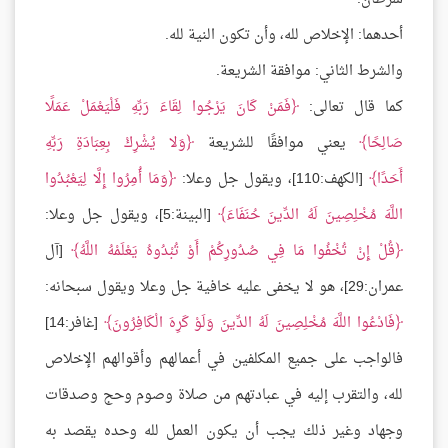
أحدهما: الإخلاص لله، وأن تكون النية لله.
والشرط الثاني: موافقة الشريعة.
كما قال تعالى:
فَمَنْ كَانَ يَرْجُوا لِقَاءَ رَبِّهِ فَلْيَعْمَلْ عَمَلًا
صَالِحًا
يعني موافقًا للشريعة
وَلا يُشْرِكْ بِعِبَادَةِ رَبِّهِ
أَحَدًا
[الكهف:110]، ويقول جل وعلا:
وَمَا أُمِرُوا إِلَّا لِيَعْبُدُوا
اللَّهَ مُخْلِصِينَ لَهُ الدِّينَ حُنَفَاءَ
[البينة:5]، ويقول جل وعلا:
قُلْ إِنْ تُخْفُوا مَا فِي صُدُورِكُمْ أَوْ تُبْدُوهُ يَعْلَمْهُ اللَّهُ
[آل
عمران:29]، هو لا يخفى عليه خافية جل وعلا ويقول سبحانه:
فَادْعُوا اللَّهَ مُخْلِصِينَ لَهُ الدِّينَ وَلَوْ كَرِهَ الْكَافِرُونَ
[غافر:14]
فالواجب على جميع المكلفين في أعمالهم وأقوالهم الإخلاص
لله، والتقرب إليه في عبادتهم من صلاة وصوم وحج وصدقات
وجهاد وغير ذلك يجب أن يكون العمل لله وحده يقصد به