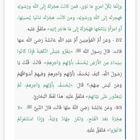
وإِنَّمَا لِكُلِّ امرئٍ مَا نَوَى، فمنْ كانَتْ هجْرَتُهُ إِلَى الله ورَسُولِهِ
فهجرتُه إلى الله ورسُولِهِ، ومنْ كاَنْت هجْرَتُه لدُنْيَا يُصيبُها،
أَو امرَأَةٍ يَنْكحُها فهْجْرَتُهُ إِلى مَا هَاجَر إليْهِ
متَّفَقٌ عَليه.
2/2 - وَعَنْ أُمِّ الْمُؤْمِنِينَ أُمِّ عَبْدِ اللَّهِ عَائشَةَ رَضيَ الله عنها
قالت: قالَ رسول الله ﷺ:
يَغْزُو جَيْشٌ الْكَعْبَةَ فَإِذَا كَانُوا
ببيْداءَ مِنَ الأَرْضِ يُخْسَفُ بأَوَّلِهِم وَآخِرِهِمْ
. قَالَتْ: قُلْتُ يَا
رَسُولَ اللَّهِ، كَيْفَ يُخْسَفُ بَأَوَّلِهِم وَآخِرِهِمْ وَفِيهِمْ أَسْوَاقُهُمْ
وَمَنْ لَيْسَ مِنهُمْ،؟ قَالَ:
يُخْسَفُ بِأَوَّلِهِم وَآخِرِهِمْ، ثُمَّ
يُبْعَثُون عَلَى نِيَّاتِهِمْ
مُتَّفَقٌ عَلَيْهِ: هذَا لَفْظُ الْبُخَارِيِّ.
3/3- وعَنْ عَائِشَة رَضِيَ اللهُ عنْهَا قَالَت قالَ النَّبِيُّ ﷺ:
لا
هِجْرَةَ بَعْدَ الْفَتْحِ، وَلكنْ جِهَادٌ وَنِيَّةٌ، وَإِذَا اسْتُنْفرِتُمْ
فانْفِرُوا
مُتَّفَقٌ عَلَيْهِ.