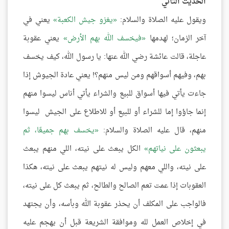
الحديث الثاني
ويقول عليه الصلاة والسلام:
يغزو جيش الكعبة
يعني في
آخر الزمان؛ لهدمها
فيخسف الله بهم الأرض
يعني عقوبة
عاجلة، قالت عائشة رضي الله عنها: يا رسول الله، كيف يخسف
بهم، وفيهم أسواقهم ومن ليس منهم؟! يعني عادة الجيوش إذا
جاءت يأتي فيها أسواق للبيع والشراء يأتي أناس ليسوا منهم
إنما جاؤوا إما للشراء أو للبيع أو للاطلاع على الجيش ليسوا
منهم، قال عليه الصلاة والسلام:
يخسف بهم جميعًا، ثم
يبعثون على نياتهم
الكل يبعث على نيته، اللي منهم يبعث
على نيته، واللي معهم وليس له نيتهم يبعث على نيته، هكذا
العقوبات إذا عمت تعم الصالح والطالح، ثم يبعث كل على نيته،
فالواجب على المكلف أن يحذر عقوبة الله وبأسه، وأن يجتهد
في إخلاص العمل لله وموافقة الشريعة قبل أن يهجم عليه