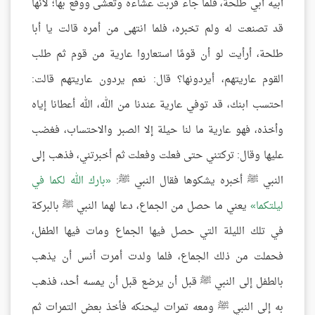
أبيه أبي طلحة، فلما جاء قربت عشاءه وتعشى ووقع بها؛ لأنها
قد تصنعت له ولم تخبره، فلما انتهى من أمره قالت يا أبا
طلحة، أرأيت لو أن قومًا استعاروا عارية من قوم ثم طلب
القوم عاريتهم، أيردونها؟ قال: نعم يردون عاريتهم قالت:
احتسب ابنك، قد توفي عارية عندنا من الله، الله أعطانا إياه
وأخذه، فهو عارية ما لنا حيلة إلا الصبر والاحتساب، فغضب
عليها وقال: تركتني حتى فعلت وفعلت ثم أخبرتني، فذهب إلى
النبي ﷺ أخبره يشكوها فقال النبي ﷺ:
بارك الله لكما في
ليلتكما
يعني ما حصل من الجماع، دعا لهما النبي ﷺ بالبركة
في تلك الليلة التي حصل فيها الجماع ومات فيها الطفل،
فحملت من ذلك الجماع، فلما ولدت أمرت أنس أن يذهب
بالطفل إلى النبي ﷺ قبل أن يرضع قبل أن يمسه أحد، فذهب
به إلى النبي ﷺ ومعه تمرات ليحنكه فأخذ بعض التمرات ثم