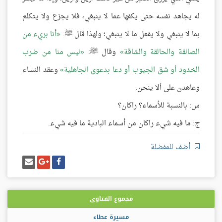
له يجاهد نفسه حتى يكفها عما لا ينبغي، فلا يجزع ولا يتكلم
بما لا ينبغي ولا يفعل ما لا ينبغي؛ ولهذا قال ﷺ:
أنا بريء من
الصالقة والحالقة والشاقة
وقال ﷺ:
ليس منا من ضرب
الخدود أو شق الجيوب أو دعا بدعوى الجاهلية
وعقد النساء
وعاهدن على ألا ينحن.
س: بالنسبة للأسماء؟ راكان؟
ج: ما فيه شيء راكان من أسماء البادية ما فيه شيء.
أضف للمفضلة
شارك
شارك
إرسل
على
على
إيميل
فيسبوك
غوغل
بلس
مجموع الفتاوى
مسيرة عطاء