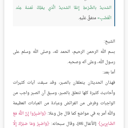
الشديدُ بالصُّرَعةِ إِنمَّا الشديدُ الَّذي يمْلِكُ نَفسَهُ عِنْد
الْغَضَبِ
متفقٌ عَلَيهِ.
الشيخ:
بسم الله الرحمن الرحيم، الحمد لله، وصلى الله وسلم على
رسول الله، وعلى آله وصحبه.
أما بعد:
فهذان الحديثان يتعلقان بالصبر، وقد سبقت آيات كثيرات
وأحاديث كثيرة كلها تتعلق بالصبر، وسبق أن الصبر واجب من
الواجبات وفرض من الفرائض وعبادة من العبادات العظيمة
والله أمر به في مواضع كما قال جل وعلا:
وَاصْبِرُوا إِنَّ اللَّهَ مَعَ
الصَّابِرِينَ
[الأنفال:46]، وقال سبحانه:
وَاصْبِرْ وَمَا صَبْرُكَ إِلَّا