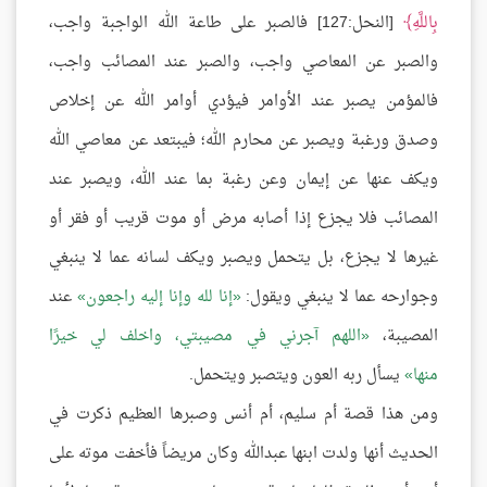
بِاللَّهِ
[النحل:127] فالصبر على طاعة الله الواجبة واجب،
والصبر عن المعاصي واجب، والصبر عند المصائب واجب،
فالمؤمن يصبر عند الأوامر فيؤدي أوامر الله عن إخلاص
وصدق ورغبة ويصبر عن محارم الله؛ فيبتعد عن معاصي الله
ويكف عنها عن إيمان وعن رغبة بما عند الله، ويصبر عند
المصائب فلا يجزع إذا أصابه مرض أو موت قريب أو فقر أو
غيرها لا يجزع، بل يتحمل ويصبر ويكف لسانه عما لا ينبغي
وجوارحه عما لا ينبغي ويقول:
إنا لله وإنا إليه راجعون
عند
المصيبة،
اللهم آجرني في مصيبتي، واخلف لي خيرًا
منها
يسأل ربه العون ويتصبر ويتحمل.
ومن هذا قصة أم سليم، أم أنس وصبرها العظيم ذكرت في
الحديث أنها ولدت ابنها عبدالله وكان مريضاً فأخفت موته على