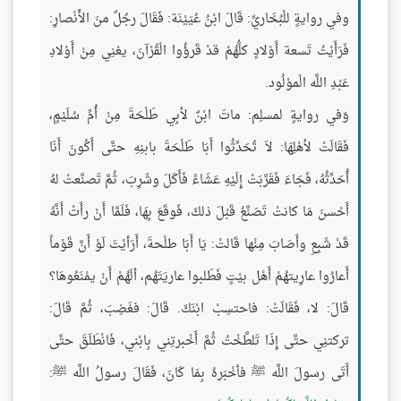
وفي روايةٍ للْبُخَاريِّ: قَالَ ابْنُ عُيَيْنَة: فَقَالَ رجُلٌ منَ الأَنْصارِ:
فَرَأَيْتُ تَسعة أَوْلادٍ كلُّهُمْ قدْ قَرؤُوا الْقُرْآنَ، يعْنِي مِنْ أَوْلادِ
عَبْدِ اللَّه الْموْلُود.
وَفي روايةٍ لمسلِم: ماتَ ابْنٌ لأبِي طَلْحَةَ مِنْ أُمِّ سُلَيْمٍ،
فَقَالَتْ لأهْلِهَا: لاَ تُحَدِّثُوا أَبَا طَلْحَةَ بابنِهِ حتَّى أَكُونَ أَنَا
أُحَدِّثُهُ، فَجَاءَ فَقَرَّبَتْ إِلَيْهِ عَشَاءً فَأَكَلَ وشَرِبَ، ثُمَّ تَصنَّعتْ لهُ
أَحْسنَ مَا كانتْ تَصَنَّعُ قَبْلَ ذلكَ، فَوقَعَ بِهَا، فَلَمَّا أَنْ رأَتْ أَنَّهُ
قَدْ شَبِعِ وأَصَابَ مِنْها قَالتْ: يَا أَبَا طلْحةَ، أَرَأيْتَ لَوْ أَنَّ قَوْماً
أَعارُوا عارِيتهُمْ أَهْل بيْتٍ فَطَلبوا عاريَتَهُم، ألَهُمْ أَنْ يمْنَعُوهَا؟
قَالَ: لا، فَقَالَتْ: فاحتسِبْ ابْنَكَ. قَالَ: فغَضِبَ، ثُمَّ قَالَ:
تركتنِي حتَّى إِذَا تَلطَّخْتُ ثُمَّ أَخْبرتِني بِابْني، فَانْطَلَقَ حتَّى
أَتَى رسولَ اللَّه ﷺ فأخْبَرهُ بِمَا كَانَ، فَقَالَ رسولُ اللَّه ﷺ: