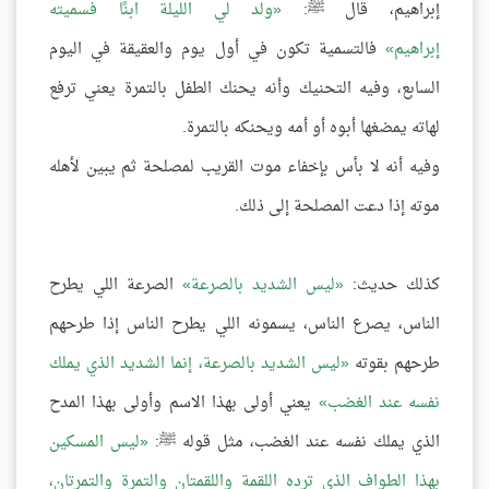
إبراهيم، قال ﷺ:
ولد لي الليلة ابنًا فسميته
إبراهيم
فالتسمية تكون في أول يوم والعقيقة في اليوم
السابع، وفيه التحنيك وأنه يحنك الطفل بالتمرة يعني ترفع
لهاته يمضغها أبوه أو أمه ويحنكه بالتمرة.
وفيه أنه لا بأس بإخفاء موت القريب لمصلحة ثم يبين لأهله
موته إذا دعت المصلحة إلى ذلك.
كذلك حديث:
ليس الشديد بالصرعة
الصرعة اللي يطرح
الناس، يصرع الناس، يسمونه اللي يطرح الناس إذا طرحهم
طرحهم بقوته
ليس الشديد بالصرعة، إنما الشديد الذي يملك
نفسه عند الغضب
يعني أولى بهذا الاسم وأولى بهذا المدح
الذي يملك نفسه عند الغضب، مثل قوله ﷺ:
ليس المسكين
بهذا الطواف الذي ترده اللقمة واللقمتان والتمرة والتمرتان،