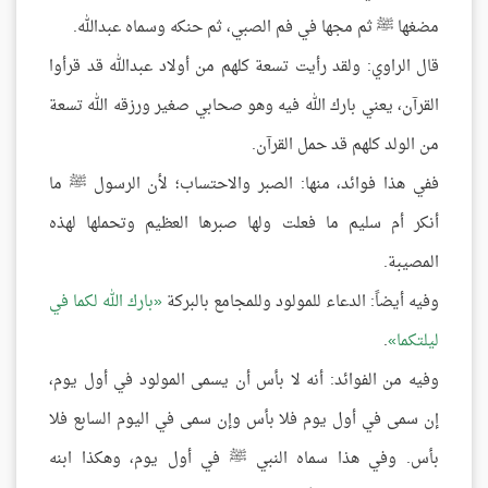
مضغها ﷺ ثم مجها في فم الصبي، ثم حنكه وسماه عبدالله.
قال الراوي: ولقد رأيت تسعة كلهم من أولاد عبدالله قد قرأوا
القرآن، يعني بارك الله فيه وهو صحابي صغير ورزقه الله تسعة
من الولد كلهم قد حمل القرآن.
ففي هذا فوائد، منها: الصبر والاحتساب؛ لأن الرسول ﷺ ما
أنكر أم سليم ما فعلت ولها صبرها العظيم وتحملها لهذه
المصيبة.
وفيه أيضاً: الدعاء للمولود وللمجامع بالبركة
بارك الله لكما في
ليلتكما
.
وفيه من الفوائد: أنه لا بأس أن يسمى المولود في أول يوم،
إن سمى في أول يوم فلا بأس وإن سمى في اليوم السابع فلا
بأس. وفي هذا سماه النبي ﷺ في أول يوم، وهكذا ابنه