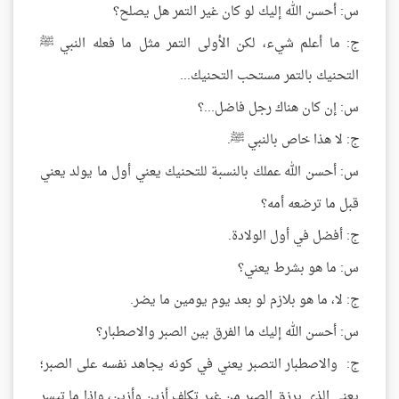
س: أحسن الله إليك لو كان غير التمر هل يصلح؟
ج: ما أعلم شيء، لكن الأولى التمر مثل ما فعله النبي ﷺ
التحنيك بالتمر مستحب التحنيك...
س: إن كان هناك رجل فاضل...؟
ج: لا هذا خاص بالنبي ﷺ.
س: أحسن الله عملك بالنسبة للتحنيك يعني أول ما يولد يعني
قبل ما ترضعه أمه؟
ج: أفضل في أول الولادة.
س: ما هو بشرط يعني؟
ج: لا، ما هو بلازم لو بعد يوم يومين ما يضر.
س: أحسن الله إليك ما الفرق بين الصبر والاصطبار؟
ج: والاصطبار التصبر يعني في كونه يجاهد نفسه على الصبر؛
يعني الذي يرزق الصبر من غير تكلف أزين وأزين، وإذا ما تيسر