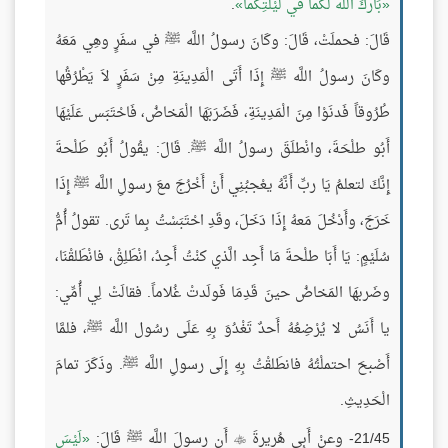
بَاركَ اللَّه لكُما في ليْلتِكُما
.
قَالَ: فحملَتْ، قَالَ: وكَانَ رسولُ اللَّه ﷺ في سفَرٍ وهِي مَعَهُ
وكَانَ رسولُ اللَّه ﷺ إِذَا أَتَى الْمَدِينَةِ مِنْ سَفَرٍ لاَ يَطْرُقُها
طُرُوقاً فَدنَوْا مِنَ الْمَدِينَةِ، فَضَرَبَهَا الْمَخاضُ، فَاحْتَبَس عَلَيْهَا
أَبُو طلْحَةَ، وانْطلَقَ رسولُ اللَّه ﷺ. قَالَ: يقُولُ أَبُو طَلْحةَ
إِنَّكَ لتعلمُ يَا ربِّ أَنَّهُ يعْجبُنِي أَنْ أَخْرُجَ معَ رسولِ اللَّه ﷺ إِذَا
خَرَجَ، وأَدْخُلَ مَعهُ إِذَا دَخَلَ، وقَدِ احْتَبَسْتُ بِما تَرى. تقولُ أُمُّ
سُلَيْمٍ: يَا أَبَا طلْحةَ مَا أَجِد الَّذي كنْتُ أَجِدُ، انْطَلِقْ، فانْطَلقْنَا،
وضَربهَا المَخاضُ حينَ قَدِمَا فَولَدتْ غُلاماً. فقالَتْ لِي أُمِّي:
يا أَنَسُ لا يُرْضِعُهُ أَحدٌ تَغْدُوَ بِهِ عَلَى رسُول اللَّه ﷺ، فلمَّا
أَصْبحَ احتملْتُهُ فانطَلقْتُ بِهِ إِلَى رسولِ اللَّه ﷺ. وذَكَرَ تمامَ
الْحَدِيثِ.
21/45- وعنْ أَبِي هُريرةَ
أَن رسولَ اللَّه ﷺ قَالَ:
لَيْسَ
