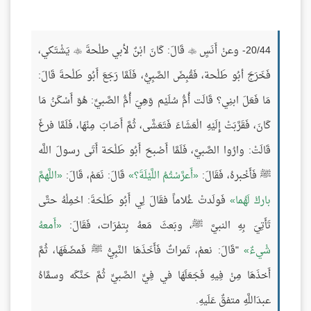
20/44- وعنْ أَنَسٍ
قَالَ: كَانَ ابْنٌ لأبي طلْحةَ
يَشْتَكي،


فَخَرَجَ أبُو طَلْحة، فَقُبِضَ الصَّبِيُّ، فَلَمَّا رَجَعَ أَبُو طَلْحةَ قَالَ:
مَا فَعَلَ ابنِي؟ قَالَت أُمُّ سُلَيْم وَهِيَ أُمُّ الصَّبيِّ: هُوَ أَسْكَنُ مَا
كَانَ، فَقَرَّبَتْ إِلَيْهِ الْعَشَاءَ فَتَعَشَّى، ثُمَّ أَصَابَ مِنْهَا، فَلَمَّا فرغَ
قَالَتْ: وارُوا الصَّبيَّ، فَلَمَّا أَصْبحَ أَبُو طَلْحَة أَتَى رسولَ اللَّه
ﷺ فَأَخْبرهُ، فَقَالَ:
أَعرَّسْتُمُ اللَّيْلَةَ؟
قَالَ: نَعَمْ، قَالَ:
اللَّهمَّ
باركْ لَهُما
فَولَدتْ غُلاماً فقَالَ لِي أَبُو طَلْحَةَ: احْمِلْهُ حتَّى
تَأَتِيَ بِهِ النبيَّ ﷺ، وبَعثَ مَعهُ بِتمْرَات، فَقَالَ:
أَمعهُ
شْيءٌ
"قَالَ: نعمْ، تَمراتٌ فَأَخَذَهَا النَّبِيُّ ﷺ فَمضَغَهَا، ثُمَّ
أَخذَهَا مِنْ فِيهِ فَجَعَلَهَا في فِيِّ الصَّبيِّ ثُمَّ حَنَّكَه وسمَّاهُ
عبدَاللَّهِ متفقٌ عَلَيهِ.