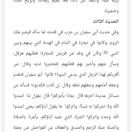
ريبة فيه، والبعد عن ذلك مما يقيم إيمانك ويريح قلبك
وضميرك.
الحديث الثالث
وفي حديث أبي سفيان بن حرب في قصته لما سأله قيصر ملك
الروم، وكانوا في تجارة في الشام في الهدنة التي بينهم وبين
النبي ﷺ وكان في وفد من قريش للتجارة؛ فطلبهم هرقل،
وسأل عنهم وأخبر بهم فطلبهم، فحضروا لديه وقال: من
أقربكم لهذا الرجل الذي يدعي النبوة؟ قالوا: أبو سفيان فتقدم
وجعله أمامهم وجعلهم خلفه وقال: إن كذب فكذبوه؛ فسأله عن
مسائل عديدة آخرها قال: بماذا يأمركم؟ قال: يقول لنا: اعبدوا
الله ولا تشركوا به شيئًا، واتركوا ما يقول آباؤكم، يعني اعبدوا
الله وحده واتركوا الشرك الذي عليه آباؤكم، يأمرنا بالصلاة
والصلة صلة الرحم والصدق والعفاف عن الفواحش من جملة