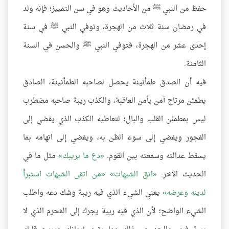
حفظ من النبي ﷺ من الأحاديث وهو في سن التمييز؛ فإنه ولد
في رمضان سنة ثلاث من الهجرة، وتوفي النبي ﷺ في سنة
إحدى عشر من الهجرة، فتوفي النبي ﷺ والحسن في السنة
الثامنة.
فيه أن الصدق طمأنينة يحصل لصاحبه الطمأنينة، الصادق
يطمئن مرتاح آمن يأمن العاقبة، والكذب ريبة صاحبه مضطرب
ليس بمطمئن القلب والبال؛ لتعاطيه الكذب الذي يفضي إلى
الفجور ويفضي إلى سوء الظن به، ويفضي إلى اتهامه بما
يسقط عدالته وسمعته بين القوم.
دع ما يريبك
مثل ما في
الحديث الآخر:
اتق الشبهات
من اتقى الشبهات استبرأ
لدينه وعرضه
يعني الشيء الذي فيه ريبة وشك دعه واطلب
الشيء الواضح؛ لأن الذي فيه ريبة يجرك إلى المحرم الذي لا