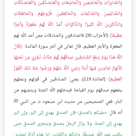
وَالصَّابِرَاتِ وَالْخَاشِعِينَ وَالْخَاشِعَاتِ وَالْمُتَصَدِّقِينَ وَالْمُتَصَدِّقَاتِ
وَالصَّائِمِينَ وَالصَّائِمَاتِ وَالْحَافِظِينَ فُرُوجَهُمْ وَالْحَافِظَاتِ
وَالذَّاكِرِينَ اللَّهَ كَثِيرًا وَالذَّاكِرَاتِ أَعَدَّ اللَّهُ لَهُمْ مَغْفِرَةً وَأَجْرًا
عَظِيمًا
[الأحزاب:35] فالصادقون والصادقات ممن أعد الله لهم
المغفرة والأجر العظيم، قال تعالى في آخر سورة المائدة:
قَالَ
اللَّهُ هَذَا يَوْمُ يَنفَعُ الصَّادِقِينَ صِدْقُهُمْ لَهُمْ جَنَّاتٌ تَجْرِي مِنْ تَحْتِهَا
الأَنهَارُ خَالِدِينَ فِيهَا أَبَدًا رَضِيَ اللَّهُ عَنْهُمْ وَرَضُوا عَنْهُ ذَلِكَ الْفَوْزُ
الْعَظِيمُ
[المائدة:119]، يعني: الصادقين في قولهم وعملهم
ينفعهم صدقهم يوم القيامة فيدخلهم الله الجنة وينجيهم من
النار، ففي الصحيحين من حديث ابن مسعود
عن النبي ﷺ

أنه قال:
عليكم بالصدق؛ فإن الصدق يهدي إلى البر، وإن البر
يهدي إلى الجنة، ولا يزال الرجل يصدق ويتحرى الصدق حتى
يكتب عند الله صديقًا، وإياكم والكذب- إيا هذه أداة تحذير-