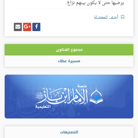
يرضيها حتى لا يكون بينهم نزاع.
أضف للمفضلة
شارك
شارك
إرسل
على
على
إيميل
فيسبوك
غوغل
بلس
مجموع الفتاوى
مسيرة عطاء
التصنيفات