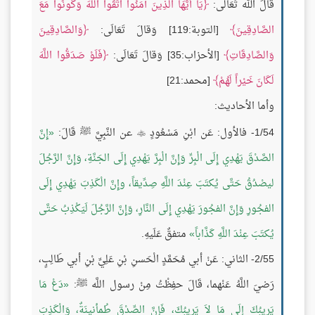
قَالَ الله تَعَالَى:
يَا أَيُّهَا الَّذِينَ آمَنُوا اتَّقُوا اللَّهَ وَكُونُوا مَعَ
الصَّادِقِينَ
[التوبة:119] وَقالَ تَعَالَى:
وَالصَّادِقِينَ
وَالصَّادِقَاتِ
[الأحزاب:35] وَقالَ تَعَالَى:
فَلَوْ صَدَقُوا اللَّهَ
لَكَانَ خَيْراً لَهُمْ
[محمد:21]
وأما الأحاديث:
1/54- فالأول: عَن ابْنِ مَسْعُودٍ
عن النَّبِيَّ ﷺ قَالَ:
إِنَّ

الصَّدْقَ يَهْدِي إِلَى الْبِرِّ وَإِنَّ الْبِرَّ يَهْدِي إِلَى الجَنَّةِ، وَإِنَّ الرَّجُلَ
ليصْدُقُ حَتَّى يُكتَبَ عِنْدَ اللَّهِ صِدِّيقاً، وإِنَّ الْكَذِبَ يَهْدِي إِلَى
الفجُورِ وَإِنَّ الفجُورَ يَهْدِي إِلَى النَّارِ، وَإِنَّ الرَّجُلَ لَيَكْذِبُ حَتَّى
يُكتَبَ عِنْدَ اللَّهِ كَذَّاباً
متفقٌ عَلَيهِ.
2/55- الثاني: عَنْ أبي مُحَمَّدٍ الْحَسنِ بْنِ عَلِيِّ بْنِ أبي طَالِبٍ،
رَضيَ اللَّهُ عَنْهما، قَالَ حفِظْتُ مِنْ رسول اللَّه ﷺ:
دَعْ مَا
يَرِيبُكَ إِلَى مَا لاَ يَريبُكَ، فَإِنَّ الصِّدْقَ طُمأنينَةٌ، وَالْكَذِبَ