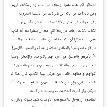
المسائل لكن هذه أهمها، وسألهم عن نسبه وعن مكانته فيهم،
وهل قاله أحد من آبائه إلى غير ذلك من الأسئلة المعروفة.
وفيه جواب لأبي سفيان قال: لولا أني أخشيت أن يؤثروا عني
الكذب لكذبت، خاف من ربعة اللي معه أن ينقلوا عنه أنه كذب،
يعني ما استطاع أن يكذب خاف أن ينقلوا عنه الكذب. والشاهد
من قوله أنه يأمرنا بالصلة والصلاة والعفاف والصدق، فالرسول
ﷺ يأمرهم بالصدق مع أمره لهم بالتوحيد والإيمان وصلة
الرحم وبر الوالدين والعفاف عن المحارم، يأمرهم بالصدق في
أقوالهم وأعمالهم، فلما أخبر هرقل بهذا الكلام، قال: هذا لا
يقوله إلا نبي، وإن كان كما قلت ليظهرن عليكم ولينصرنه الله
عليكم، ولو قدرت لاجتمعت به وغسلت عن قدمه.
المقصود أن هرقل لما سمع هذه الأوصاف شهد بنبوته وقال إنه