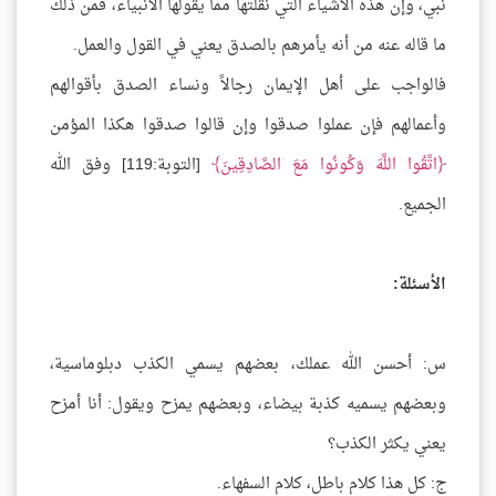
نبي، وإن هذه الأشياء التي نقلتها مما يقولها الأنبياء، فمن ذلك
ما قاله عنه من أنه يأمرهم بالصدق يعني في القول والعمل.
فالواجب على أهل الإيمان رجالاً ونساء الصدق بأقوالهم
وأعمالهم فإن عملوا صدقوا وإن قالوا صدقوا هكذا المؤمن
اتَّقُوا اللَّهَ وَكُونُوا مَعَ الصَّادِقِينَ
[التوبة:119] وفق الله
الجميع.
الأسئلة:
س: أحسن الله عملك، بعضهم يسمي الكذب دبلوماسية،
وبعضهم يسميه كذبة بيضاء، وبعضهم يمزح ويقول: أنا أمزح
يعني يكثر الكذب؟
ج: كل هذا كلام باطل، كلام السفهاء.