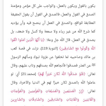
يكون بالقول ويكون بالعمل، والواجب على كل مؤمن ومؤمنة
الصدق في القول والعمل، فالصدق في القول أن يقول الحقيقة
المطابقة للواقع، والصدق في العمل أن ينصح فيه وأن يؤديه
كما شرع الله من غير رياء ولا سمعة ولا كسل ولا ضعف، بل
يصدق في العمل، قال الله جل وعلا:
يَا أَيُّهَا الَّذِينَ آمَنُوا اتَّقُوا
اللَّهَ وَكُونُوا مَعَ الصَّادِقِينَ
[التوبة:119]، نزلت في قصة كعب
بن مالك وصاحبيه لما تخلفوا عن غزوة تبوك وسألهم الرسول
ﷺ عن العذر فصدقوا فأنجاهم الله بصدقهم وتاب عليهم، وقال
تعالى:
فَلَوْ صَدَقُوا اللَّهَ لَكَانَ خَيْراً لَهُمْ
[محمد:21] أي: لو
عاملوا الله بالصدق لكان خيرًا لهم في الدنيا والآخرة، وقال
تعالى:
إِنَّ الْمُسْلِمِينَ وَالْمُسْلِمَاتِ وَالْمُؤْمِنِينَ وَالْمُؤْمِنَاتِ
وَالْقَانِتِينَ وَالْقَانِتَاتِ وَالصَّادِقِينَ وَالصَّادِقَاتِ وَالصَّابِرِينَ