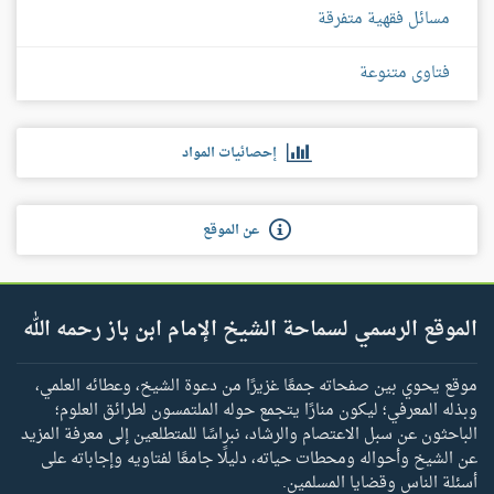
مسائل فقهية متفرقة
فتاوى متنوعة
إحصائيات المواد
عن الموقع
الموقع الرسمي لسماحة الشيخ الإمام ابن باز رحمه الله
موقع يحوي بين صفحاته جمعًا غزيرًا من دعوة الشيخ، وعطائه العلمي،
وبذله المعرفي؛ ليكون منارًا يتجمع حوله الملتمسون لطرائق العلوم؛
الباحثون عن سبل الاعتصام والرشاد، نبراسًا للمتطلعين إلى معرفة المزيد
عن الشيخ وأحواله ومحطات حياته، دليلًا جامعًا لفتاويه وإجاباته على
أسئلة الناس وقضايا المسلمين.