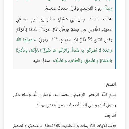
رِيبةٌ
رواه التِرْمذي وَقالَ: حديثٌ صحيحٌ.
3/56- الثالث: وعنْ أبي سُفْيانَ صَخْرِ بْنِ حَربٍ
، في

حديثِه الطَّويلِ في قِصَّةِ هِرقْلُ، قَالَ هِرقْلُ: فَماذَا يَأْمُرُكُمْ
يعْني النَّبِيَّ ﷺ قَالَ أَبُو سُفْيَانَ: قُلْتُ: يقولُ:
اعْبُدُوا اللَّهَ
وَحْدَهُ لا تُشرِكُوا بِهِ شَيْئاً، واتْرُكُوا مَا يَقُولُ آباؤُكُمْ، ويَأْمُرنَا
بالصَّلاةِ والصِّدقِ، والْعفَافِ، والصِّلَةِ
. متفقٌ عليه.
الشيخ:
بسم الله الرحمن الرحيم، الحمد لله، وصلى الله وسلم على
رسول الله، وعلى آله وأصحابه ومن اهتدى بهداه.
أما بعد:
فهذه الآيات الكريمات والأحاديث كلها تتعلق بالصدق، والصدق