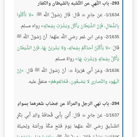
293- باب النَّهي عن التَّشبه بالشيطان والكفار
1/1634- عَنْ جابرٍ
قَال: قَال رَسُولُ اللَّه ﷺ:
لا تأْكُلُوا

بِالشِّمَالِ، فَإنَّ الشَّيْطَانَ يأكُل ويَشْرَبُ بِشِمالِهِ
رواه مسلم.
2/1635- وعَن ابنِ عُمر رضي اللَّه عنْهُما: أنَّ رَسُولَ اللَّه ﷺ
قَالَ:
لا يَأْكُلَنَّ أحدُكُمْ بِشِمالِهِ، وَلا يَشْربَنَّ بِهَا، فَإنَّ الشَّيْطَانَ
يَأْكُلُ بِشِمالِهِ وَيَشْربُ بِهَا
رواهُ مسلم.
3/1636- وعَنْ أَبي هُرَيرَةَ
: أنَّ رَسُول اللَّه ﷺ قَال:
إنَّ

الْيهُود والنَّصارى لا يَصْبغُونَ، فَخَالِفوهُمْ
متفقٌ عليه.
294- باب نهي الرجل والمرأة عن خِضاب شعرهما بسوادٍ
1/1637- عَنْ جابرٍ
قَال: أُتِيَ بِأَبِي قُحافَةَ والِدِ أَبي بَكْرٍ

الصِّدِّيقِ رضي اللَّه عنْهُما يَومَ فَتْحِ مكَّةَ ورأسُهُ ولِحيتُهُ