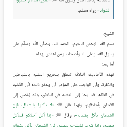
كالثّغَامَةِ بَيَاضًا، فَقَالَ رسُولُ اللَّه ﷺ:
غَيِّرُوا هَذا، واجْتَنبُوا
السَّوادَ
رواه مسلم.
الشيخ:
بسم الله الرحمن الرحيم، الحمد لله، وصلَّى الله وسلَّم على
رسول الله، وعلى آله وأصحابه ومَن اهتدى بهداه.
أما بعد:
فهذه الأحاديث الثلاثة تتعلق بتحريم التشبه بالشياطين
والكفرة، وأن الواجب على المؤمن أن يحذر ذلك؛ لأن التَّشبه
في الظاهر قد يجرّ إلى التشبه في الباطن، وقد يُفضي إلى
التَّخلق بأخلاقهم، ولهذا قال ﷺ:
لا تأكلوا بالشمال، فإنَّ
الشيطان يأكل بشماله
، وقال ﷺ:
إذا أكل أحدُكم فليأكل
بيمينه، وإذا شرب فليشرب بيمينه، فإنَّ الشيطان يأكل بشماله