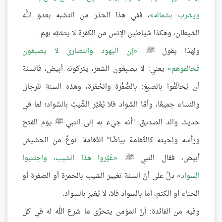
ويشرب بشماله
، ففي هذا الحذر من التشبه بعدو الله
الشيطان، وهكذا شياطين الإنس من الكفرة لا يتشبَّه بهم.
ولهذا يقول ﷺ:
إن اليهود والنصارى لا يصبغون
فخالفوهم
يعني: لا يصبغون الشعر، يتركونه أبيض، فالسنة
أن يُخالَفُوا بالصبغ: بالصُّفْرة والحُمْرة، وهذه السنة للرجال
والنساء جميعًا، وأمَّا السَّواد فلا يُغَيَّر الشَّيبُ بالسَّواد؛ لما في
حديث والد الصديق: "أنه جيء به إلى النبي ﷺ يوم الفتح
ورأسه ولحيته كالثّغامة بياضًا" الثّغامة: نوعٌ من الحشيش
أبيض، فقال النبي ﷺ:
غَيِّروا هذا الشيب، واجتنبوا
السواد
دلَّ على أنَّ السنة تغيير الشيب بالحمرة أو الصفرة أو
الحناء أو الكتم، أما بالسواد فلا، لا يُغير بالسواد.
وفيه من الفائدة: أنَّ المؤمن يتحرَّى ما شرع الله له في كل