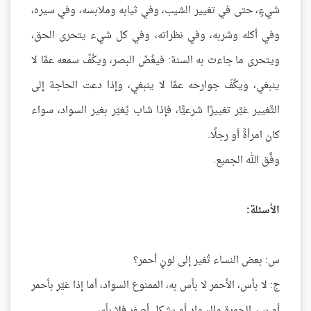
شيءٍ، حتى في تغيير الشيب، وفي ثيابه وملابسه، وفي سيره،
وفي أكله وشربه، وفي نظراته، وفي كل شيء يتحرى الحق،
ويتحرى ما جاءت به السنة: فيغُضّ البصر، ويكُفّ سمعه عمَّا لا
ينبغي، ويكُفّ جوارحه عمَّا لا ينبغي، وإذا دعت الحاجة إلى
التَّغيير غيَّر تغييرًا شرعيًّا، فإذا شاب يُغيّر بغير السواد، سواء
كان امرأةً أو رجلًا.
وفَّق الله الجميع.
الأسئلة:
س: بعض النساء تُغير إلى لونٍ أحمر؟
ج: لا بأس، الأحمر لا بأس به، الممنوع السواد، أما إذا غيّر بأحمر
أو بين الحمرة والسواد أو بشكل أصفر فلا بأس.