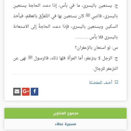
ج: يستعين باليسرى، ما في بأس، إذا دعت الحاجة يستعين
باليسرى، فالنبي ﷺ كان يستعين بها في التَّعرُّق بالعظم، فيأخذ
السكين ويستعين باليسرى، فإذا دعت الحاجةُ إلى الاستعانة
باليسرى فلا بأس ...........
س: لو استعان بالزعفران؟
ج: الرجل لا يتزعفر، أما المرأة فلها ذلك، فالرسول ﷺ نهى عن
التزعفر للرجال.
أضف للمفضلة
شارك
شارك
إرسل
على
على
إيميل
فيسبوك
غوغل
بلس
مجموع الفتاوى
مسيرة عطاء