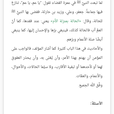
لما تبعت النبيَّ ﷺ في عمرة القضاء تقول: "يا عم، يا عم"، تنازع
فيها جماعةٌ: جعفر، وعلي، وزيد بن حارثة، فقضى بها النبيُّ ﷺ
للخالة، وقال:
الخالة بمنزلة الأم
يعني: عند فقدها، كما أنَّ
العمَّ أب فالخالة كذلك، فينبغي برّها والإحسان إليها، كما ينبغي
أيضًا صلة الأعمام وبرّهم.
والأحاديث في هذا الباب كثيرة كما أشار المؤلف، فالواجب على
المؤمن أن يهتم بهذا الأمر، وأن يُعْنَى به، وأن يحذر العقوق
لهما أو لأحدهما أو لبقية الأقارب، ولا سيَّما الخالات، والأخوال،
والأعمام، والعمَّات.
وفَّق الله الجميع.
الأسئلة: