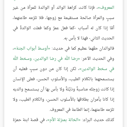
المعروف
، فإذا كانت كراهة الوالد أو الوالدة للمرأة من غير
سببٍ والمرأة صالحة مستقيمة مع زوجها، فلا تلزمه طاعتهما،
أمَّا إذا كان له أسباب -كما فعل عمرُ وكما فعلت الوالدةُ في
الحديث الثاني- فهذا لا بأس به.
فالوالدان حقّهما عظيم كما في حديث:
أوسط أبواب الجنة
،
وفي الحديث الآخر:
رضا الله في رضا الوالدين، وسخط الله
في سخط الوالدين
، لكن إذا كان من دون سببٍ فعليه أن
يستسمحهما بالكلام الطيب، والأسلوب الحسن، فعلى الإنسان
إذا كانت زوجتُه مناسبةً ودَيِّنَةً ولا بأس بها أن يستسمح والديه
إذا كانا يأمران بطلاقها بالأسلوب الحسن، والكلام الطيب، ولا
تلزمه طاعتهما، إنما الطاعة في المعروف.
كذلك حديث البراء:
الخالة بمنزلة الأم
، في قصة ابنة حمزة