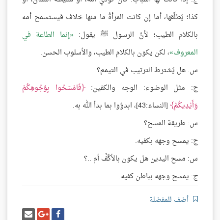
كذا؛ يُطلِّقها، أما إن كانت المرأةُ ما منها خلاف فيستسمح أمه
بالكلام الطيب؛ لأنَّ الرسول ﷺ يقول:
إنما الطاعة في
المعروف
، لكن يكون بالكلام الطيب، والأسلوب الحسن.
س: هل يُشترط الترتيب في التيمم؟
ج: مثل الوضوء: الوجه والكفين:
فَامْسَحُوا بِوُجُوهِكُمْ
وَأَيْدِيكُمْ
[النساء:43]، ابدؤوا بما بدأ الله به.
س: طريقة المسح؟
ج: يمسح وجهه بكفيه.
س: مسح اليدين هل يكون بالأكُفِّ أم ..؟
ج: يمسح وجهه بباطن كفيه.
أضف للمفضلة
شارك
شارك
إرسل
على
على
إيميل