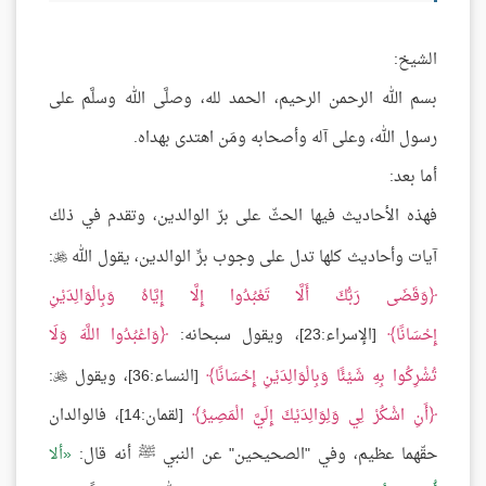
الشيخ:
بسم الله الرحمن الرحيم، الحمد لله، وصلَّى الله وسلَّم على
رسول الله، وعلى آله وأصحابه ومَن اهتدى بهداه.
أما بعد:
فهذه الأحاديث فيها الحثّ على برّ الوالدين، وتقدم في ذلك
آيات وأحاديث كلها تدل على وجوب برِّ الوالدين، يقول الله
:

وَقَضَى رَبُّكَ أَلَّا تَعْبُدُوا إِلَّا إِيَّاهُ وَبِالْوَالِدَيْنِ
إِحْسَانًا
[الإسراء:23]، ويقول سبحانه:
وَاعْبُدُوا اللَّهَ وَلَا
تُشْرِكُوا بِهِ شَيْئًا وَبِالْوَالِدَيْنِ إِحْسَانًا
[النساء:36]، ويقول
:

أَنِ اشْكُرْ لِي وَلِوَالِدَيْكَ إِلَيَّ الْمَصِيرُ
[لقمان:14]، فالوالدان
حقّهما عظيم، وفي "الصحيحين" عن النبي ﷺ أنه قال:
ألا