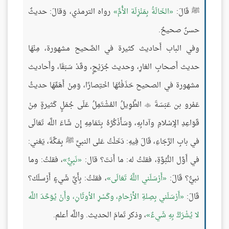
ﷺ قَالَ:
الخَالَةُ بِمَنْزِلَة الأُمِّ
رواه الترمذي، وَقالَ: حديثٌ
حسنٌ صحيحٌ.
وفي الباب أَحاديث كثيرة في الصَّحيح مشهورة، مِنْهَا
حديث أَصحابِ الغارِ، وحديث جُرَيْجٍ، وقَدْ سَبَقَا، وأَحاديث
مشهورة في الصحيح حَذَفْتُهَا اخْتِصارًا، وَمِنْ أَهَمِّهَا حديثُ
عَمْرو بن عَبَسَةَ
الطَّوِيلُ المُشْتَمِلُ عَلَى جُمَلٍ كَثيرةٍ مِنْ

قَوَاعِدِ الإِسْلامِ وآدابِهِ، وَسَأَذْكُرُهُ بِتَمَامِهِ إِن شَاءَ اللَّه تَعَالَى
في بابِ الرَّجَاءِ، قَالَ فِيهِ: دَخَلْتُ عَلى النبيِّ ﷺ بِمَكَّةَ، يَعْني:
في أَوَّل النُّبُوَّةِ، فقلتُ له: ما أَنتَ؟ قال:
نَبِيٌّ
، فقلتُ: وما
نبيٌّ؟ قَالَ:
أَرْسَلَني اللَّهُ تَعَالَى
، فقلتُ: بِأَيِّ شَيءٍ أَرْسلَك؟
قَالَ:
أَرْسَلَني بِصِلةِ الأَرْحامِ، وكَسْرِ الأوثَانِ، وأَنْ يُوَحَّدَ اللَّه
لا يُشْرَكُ بِهِ شَيءٌ
، وذكر تَمامَ الحديث. واللَّه أعلم.