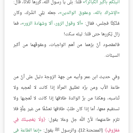
أُنبئكم بأكبر الكبائر؟
قلنا: بلى يا رسول الله، كررها ثلاثًا، قال:
الإشراك بالله، وعقوق الوالدين
، جعله يَلِي الشّرك، وكان
مُتَّكِئًا فجلس، فقال:
ألا وقول الزور، ألا وشهادة الزور
، فما
زال يُكررها حتى قلنا: ليتَه سكت!
فالمقصود أنَّ برّهما من أهم الواجبات، وعقوقَهما من أكبر
السيئات.
وفي حديث ابن عمر وأبيه من جهة الزوجة دليل على أنَّ من
طاعة الأب ومن برِّه تطليق المرأة إذا كانت لا تُعجبه ولا
تُناسبه، وهكذا من برِّ الوالدة طلاقها إذا كانت لا تُعجبها ولا
تستقيم معها، أما إذا كان طلبُ طلاقها تعسُّفًا من غير عِلَّةٍ فلا
تلزم طاعتهما؛ لأنَّ الله جل وعلا يقول:
وَلَا يَعْصِينَكَ فِي
مَعْرُوفٍ
[الممتحنة:12]، والرسول ﷺ يقول:
إنما الطاعة في