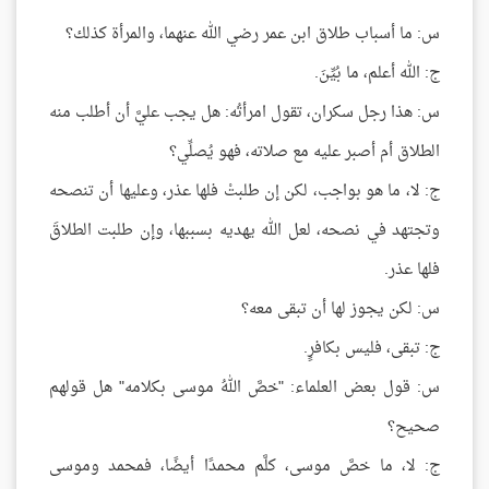
س: ما أسباب طلاق ابن عمر رضي الله عنهما، والمرأة كذلك؟
ج: الله أعلم، ما بُيِّنَ.
س: هذا رجل سكران، تقول امرأتُه: هل يجب عليَّ أن أطلب منه
الطلاق أم أصبر عليه مع صلاته، فهو يُصلِّي؟
ج: لا، ما هو بواجب، لكن إن طلبتْ فلها عذر، وعليها أن تنصحه
وتجتهد في نصحه، لعل الله يهديه بسببها، وإن طلبت الطلاقَ
فلها عذر.
س: لكن يجوز لها أن تبقى معه؟
ج: تبقى، فليس بكافرٍ.
س: قول بعض العلماء: "خصَّ اللهُ موسى بكلامه" هل قولهم
صحيح؟
ج: لا، ما خصَّ موسى، كلَّم محمدًا أيضًا، فمحمد وموسى