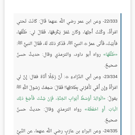
22/333- وعن ابن عمر رضي اللَّه عنهما قَالَ: كَانَتْ تَحتي
امْرأَةٌ، وكُنْتُ أُحِبُّها، وَكَانَ عُمَرُ يَكْرهُهَا، فَقَالَ لي: طَلِّقْها،
فأَبَيْتُ، فَأَتَى عمرُ
النبيَّ ﷺ، فَذَكر ذلكَ لَهُ، فَقَالَ النبيُّ ﷺ:

طَلِّقْهَا
رواه أَبو داود، والترمذي وقال: حديثٌ حسنٌ
صحيحٌ.
23/334- وعن أبي الدَّرْادءِ
: أَنَّ رَجُلًا أَتَاهُ فقال: إِنَّ لي

امْرَأَةً وإِن أُمِّي تَأْمُرُني بِطَلاقِها! فَقَالَ: سَمِعْتُ رَسُولَ اللَّهِ ﷺ
يقولُ:
الْوَالِدُ أَوْسَطُ أَبْوابِ الجَنَّةِ، فَإِنْ شِئْتَ فَأَضِعْ ذلِك
الْبابَ أَوِ احْفَظْهُ
رواه الترمذي وَقالَ: حديثٌ حسنٌ
صحيحٌ.
24/335- وعن البراءِ بن عازبٍ رضي اللَّه عنهما، عن النَّبيِّ