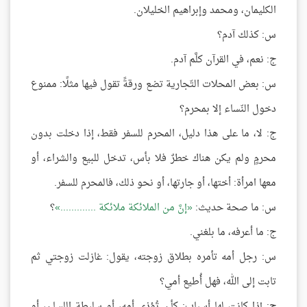
الكليمان، ومحمد وإبراهيم الخليلان.
س: كذلك آدم؟
ج: نعم، في القرآن كلَّم آدم.
س: بعض المحلات التّجارية تضع ورقةً تقول فيها مثلًا: ممنوع
دخول النّساء إلا بمحرم؟
ج: لا، ما على هذا دليل، المحرم للسفر فقط، إذا دخلت بدون
محرمٍ ولم يكن هناك خطرٌ فلا بأس، تدخل للبيع والشراء، أو
معها امرأة: أختها، أو جارتها، أو نحو ذلك، فالمحرم للسفر.
س: ما صحة حديث:
إنَّ من الملائكة ملائكة .............
؟
ج: ما أعرفه، ما بلغني.
س: رجل أمه تأمره بطلاق زوجته، يقول: غازلت زوجتي ثم
تابت إلى الله، فهل أُطيع أمي؟
ج: إذا كانت لها أسباب: كأن تُؤذي أمه، أو سليطة اللسان، أو