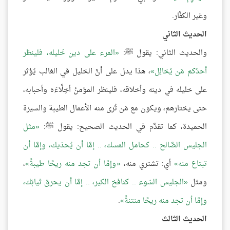
وغير الكفَّار.
الحديث الثاني
والحديث الثاني: يقول ﷺ:
المرء على دين خَليله، فلينظر
أحدُكم مَن يُخالِل
، هذا يدل على أنَّ الخليل في الغالب يُؤثر
على خليله في دينه وأخلاقه، فلينظر المؤمنُ أخِلَّاءَه وأحبابه،
حتى يختارهم، ويكون مع مَن تُرى منه الأعمال الطيبة والسيرة
الحميدة، كما تقدَّم في الحديث الصحيح: يقول ﷺ:
مثل
الجليس الصَّالح .. كحامل المسك، .. إمَّا أن يُحذيك، وإمَّا أن
تبتاع منه
أي: تشتري منه،
وإمَّا أن تجد منه ريحًا طيبةً
،
ومثل
الجليس السّوء .. كنافخ الكير، .. إمَّا أن يحرق ثيابَك،
وإمَّا أن تجد منه ريحًا منتنةً
.
الحديث الثالث