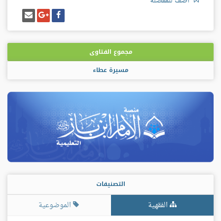
أضف للمفضلة
شارك
شارك
إرسل
على
على
إيميل
فيسبوك
غوغل
بلس
مجموع الفتاوى
مسيرة عطاء
التصنيفات
الفقهية
الموضوعية