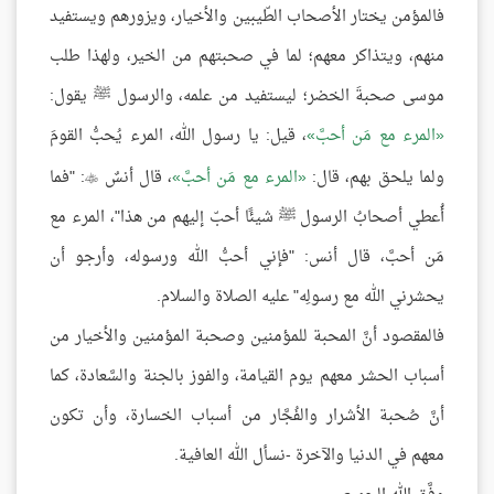
فالمؤمن يختار الأصحاب الطّيبين والأخيار، ويزورهم ويستفيد
منهم، ويتذاكر معهم؛ لما في صحبتهم من الخير، ولهذا طلب
موسى صحبةَ الخضر؛ ليستفيد من علمه، والرسول ﷺ يقول:
المرء مع مَن أحبَّ
، قيل: يا رسول الله، المرء يُحبُّ القومَ
ولما يلحق بهم، قال:
المرء مع مَن أحبَّ
، قال أنسٌ
: "فما

أُعطي أصحابُ الرسول ﷺ شيئًا أحبّ إليهم من هذا"، المرء مع
مَن أحبَّ، قال أنس: "فإني أحبُّ الله ورسوله، وأرجو أن
يحشرني الله مع رسولِه" عليه الصلاة والسلام.
فالمقصود أنَّ المحبة للمؤمنين وصحبة المؤمنين والأخيار من
أسباب الحشر معهم يوم القيامة، والفوز بالجنة والسَّعادة، كما
أنَّ صُحبة الأشرار والفُجَّار من أسباب الخسارة، وأن تكون
معهم في الدنيا والآخرة -نسأل الله العافية.