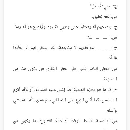
ج: يعني: يُطيل؟
س: نعم يُطيل.
ج: ينصحهم ألا يعجلوا حتى ينتهي تكبيره، ويُنْصَح هو ألا يمدّ.
س: ..................؟
ج: ............. موافقتهم لا مكروهة، لكن ينبغي لهم أن يتأنوا
قليلًا.
س: بعض الناس يُثني على بعض الكفار، هل يكون هذا من
المحبَّة؟
ج: لا، ما هو بلازم المحبة، قد يُثني عليه لصدقه، أو لأنَّه أكرم
المسلمين، كما أثنى النبيُّ على النَّجاشي، ثم هدى الله النجاشي
وأسلم.
س: بالنسبة لضبط الوقت أو مثلًا التَّطوع، ما يكون من