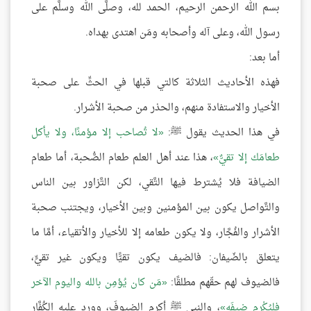
بسم الله الرحمن الرحيم، الحمد لله، وصلَّى الله وسلَّم على
رسول الله، وعلى آله وأصحابه ومَن اهتدى بهداه.
أما بعد:
فهذه الأحاديث الثلاثة كالتي قبلها في الحثِّ على صحبة
الأخيار والاستفادة منهم، والحذر من صحبة الأشرار.
في هذا الحديث يقول ﷺ:
لا تُصاحب إلا مؤمنًا، ولا يأكل
طعامَك إلا تقيٌّ
، هذا عند أهل العلم طعام الصُّحبة، أما طعام
الضيافة فلا يُشترط فيها التَّقي، لكن التَّزاور بين الناس
والتَّواصل يكون بين المؤمنين وبين الأخيار، ويجتنب صحبة
الأشرار والفُجَّار، ولا يكون طعامه إلا للأخيار والأتقياء، أمَّا ما
يتعلق بالضّيفان: فالضيف يكون تقيًّا ويكون غير تقيٍّ،
فالضيوف لهم حقّهم مطلقًا:
مَن كان يُؤمِن بالله واليوم الآخر
فليُكْرِم ضيفَه
، والنبي ﷺ أكرم الضيوفَ، وورد عليه الكُفَّار