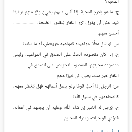
المحبة؟
ج: ما هو بلازم المحبة، إذا أثنى عليهم بشيءٍ وقع منهم ترغيبًا
فيه، مثل أن يقول: ترى الكفار يُتقنون الصَّنعة، ...................
أحسن منهم.
س: لو قال مثلًا: مواعيده كمواعيد جرينتش، أو ما شابه؟
ج: إذا كان مقصوده الحثّ على الصدق في المواعيد، وليس
مقصوده محبتهم، المقصود التحريض على الصدق في ...........
الكفار خير منك، يعني: كن خيرًا منهم.
س: الرجل إذا أحبَّ قومًا ولم يعمل أعمالهم فهل يُحْشَر معهم،
كالمجاهدين في سبيل الله؟
ج: يُرجى له الخير إن شاء الله، وعليه أن يجتهد في أعماله،
فيُؤدي الواجبات، ويترك المحارم.