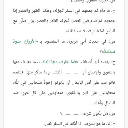
س: تُجزئه المغرب والعشاء؟
ج: ما دام قد جمعهما في السفر تُجزئه، وهكذا الظهر والعصر إذا
جمعهما ثم قدم قبل العصر؛ تُجزئه الظهر والعصر، وإن صلَّى مع
الناس لما قدم فصلاته نافلة له.
س: في حديث أبي هريرة، ما المقصود بـ
الأرواح جنودٌ
مُجنَّدةٌ
؟
ج: يقصد أنها أصناف،
فما تعارف منها ائتلف
، ما تعارف منها
بالتقوى والإيمان أو ............... ائتلف، وما تناكر منها اختلف،
فالواجب على أهل الإيمان أن يكونوا إخوةً متحابين في الله،
متعاونين على البر والتَّقوى، متعاونين على كل خيرٍ، ضد
الباطل وأهله.
س: هل يكون شرط .................؟
ج: لا، ما هو بشرط، إذا أدَّاها في السفر كفى.