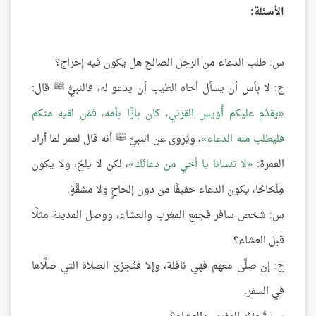
الأسئلة:
س: طلب الدعاء من الرجل الصالح هل يكون فيه إحراج؟
ج: لا بأس أن يسأل أخاه الطيب أن يدعو له، فالنبيُّ ﷺ قال:
يقدُم عليكم أُويس القرني، كان بارًّا بأمه، فمَن لقيه منكم
فليطلب منه الدعاء
، ويُروى عن النبيِّ ﷺ أنه قال لعمر لما أراد
العمرة:
لا تنسانا يا أخي من دعائك
، لكن لا يلحّ، ولا يكون
مِلْحَاحًا، يكون الدعاء خفيفًا من دون إلحاحٍ ولا مشقَّةٍ.
س: شخص سافر فجمع المغرب والعشاء، ووصل المدينة مثلًا
قبل العشاء؟
ج: إن صلَّى معهم فهي نافلة، وإلا فتُجزئ الصلاة التي صلَّاها
في السفر.