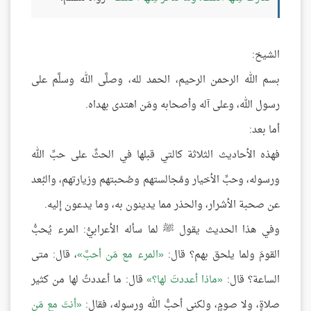
الشيخ:
بسم الله الرحمن الرحيم، الحمد لله، وصلَّى الله وسلَّم على
رسول الله، وعلى آله وأصحابه ومَن اهتدى بهداه.
أما بعد:
فهذه الأحاديث الثلاثة كالتي قبلها في الحثِّ على حبِّ الله
ورسوله، وحبِّ الأخيار ومُجالستهم وصُحبتهم وزيارتهم، والبُعد
عن صحبة الأشرار، والحذر مما يدينون به، وما يدعون إليه.
وفي هذا الحديث يقول ﷺ لما سأله الأعرابيُّ: المرء يُحبُّ
القومَ ولما يلحق بهم؟ قال:
المرء مع مَن أحبَّ
، قال: متى
الساعة؟ قال:
ماذا أعددتَ لها؟
قال: ما أعددتُ لها من كثير
صلاةٍ، ولا صومٍ، ولكني أحبُّ الله ورسوله، فقال:
أنتَ مع مَن