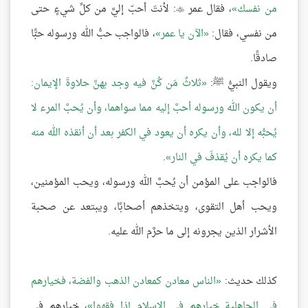
من نفسك
، فقال عمر
: لأنتَ أحبّ إليَّ من كلِّ شيءٍ حتى

من نفسي، فقال:
الآن يا عمر
، فالواجب حبُّ الله ورسوله حبًّا
صادقًا.
ويقول النبيُّ ﷺ:
ثلاثٌ مَن كُنَّ فيه وجد بهنَّ حلاوةَ الإيمان:
أن يكون الله ورسوله أحبَّ إليه مما سواهما، وأن يُحبَّ المرء لا
يُحبُّه إلا لله، وأن يكره أن يعود في الكفر بعد أن أنقذه الله منه
كما يكره أن يُقذفَ في النار
.
فالواجب على المؤمن أن يُحبَّ الله ورسوله، ويحب المؤمنين،
ويحب أهل التقوى، ويتخذهم أصحابًا، ويبتعد عن صحبة
الأشرار الذين يجرونه إلى ما حرَّم الله عليه.
كذلك حديث:
الناس معادن كمعادن الذهب والفضة، فخيارهم
في الجاهلية خيارهم في الإسلام إذا فقهوا
، خيارهم في