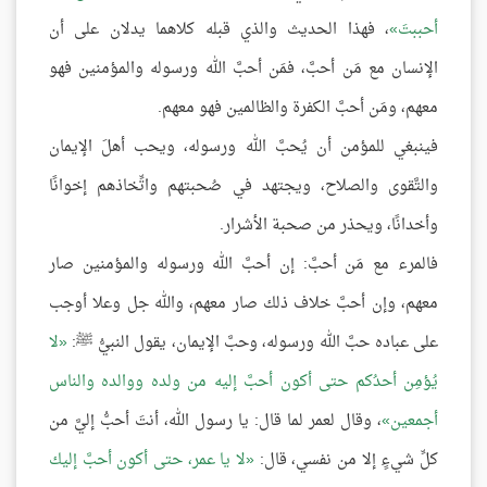
أحببتَ
، فهذا الحديث والذي قبله كلاهما يدلان على أن
الإنسان مع مَن أحبَّ، فمَن أحبَّ الله ورسوله والمؤمنين فهو
معهم، ومَن أحبَّ الكفرة والظالمين فهو معهم.
فينبغي للمؤمن أن يُحبَّ الله ورسوله، ويحب أهلَ الإيمان
والتَّقوى والصلاح، ويجتهد في صُحبتهم واتِّخاذهم إخوانًا
وأخدانًا، ويحذر من صحبة الأشرار.
فالمرء مع مَن أحبَّ: إن أحبَّ الله ورسوله والمؤمنين صار
معهم، وإن أحبَّ خلاف ذلك صار معهم، والله جل وعلا أوجب
على عباده حبَّ الله ورسوله، وحبَّ الإيمان، يقول النبيُّ ﷺ:
لا
يُؤمِن أحدُكم حتى أكون أحبَّ إليه من ولده ووالده والناس
أجمعين
، وقال لعمر لما قال: يا رسول الله، أنتَ أحبُّ إليَّ من
كلِّ شيءٍ إلا من نفسي، قال:
لا يا عمر، حتى أكون أحبَّ إليك