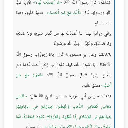
السَّاعَةُ؟ قَالَ رسولُ اللَّه ﷺ:
مَا أَعْدَدْتَ لَهَا؟
قَالَ: حُبُّ
اللَّهِ ورسولِهِ، قَالَ:
أَنْتَ مَعَ مَنْ أَحْبَبْتَ
. متفقٌ عَلَيهِ، وهذا
لفظ مسلمٍ.
وفي روايةٍ لهما: مَا أَعْدَدْتُ لَهَا مِنْ كَثِيرِ صَوْمٍ، وَلا صَلاةٍ،
وَلا صَدَقَةٍ، وَلَكِنِّي أُحِبُّ اللَّه وَرَسُولَهُ.
11/370- وعن ابنِ مسعودٍ
قَالَ: جاءَ رَجُلٌ إِلى رسولِ اللَّه

ﷺ فَقَالَ: يَا رَسُول اللَّه، كَيْفَ تَقُولُ في رَجُلٍ أَحبَّ قَوْمًا وَلَمْ
يَلْحَقْ بِهِمْ؟ فَقَالَ رسولُ اللَّه ﷺ:
المَرْءُ مَعَ مَنْ
أَحَبَّ
متفقٌ عَلَيهِ.
12/371- وعن أَبي هُريرة
، عن النبيِّ ﷺ قَالَ:
النَّاسُ

معَادِن كَمَعَادِنِ الذَّهَبِ وَالْفِضَّةِ، خِيَارُهُمْ في الجَاهِلِيَّةِ
خِيارُهُمْ في الإِسْلامِ إِذَا فَقهُوا، وَالأَرْوَاحُ جُنُودٌ مُجَنَّدَةٌ، فَمَا
تَعَارَفَ مِنْهَا ائْتَلَفَ، وَمَا تَنَاكَرَ مِنْهَا اخْتَلَفَ
رواه مسلم.