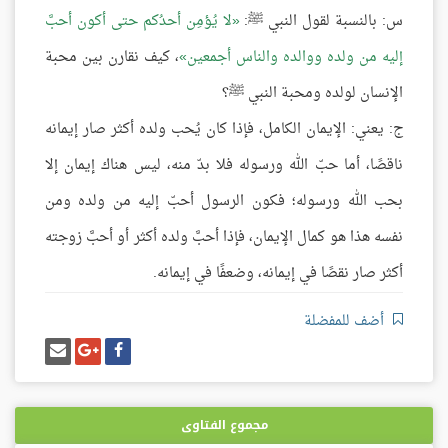
س: بالنسبة لقول النبي ﷺ:
لا يُؤمِن أحدُكم حتى أكون أحبَّ
إليه من ولده ووالده والناس أجمعين
، كيف نقارن بين محبة
الإنسان لولده ومحبة النبي ﷺ؟
ج: يعني: الإيمان الكامل، فإذا كان يُحب ولده أكثر صار إيمانه
ناقصًا، أما حبّ الله ورسوله فلا بدّ منه، ليس هناك إيمان إلا
بحب الله ورسوله؛ فكون الرسول أحبّ إليه من ولده ومن
نفسه هذا هو كمال الإيمان، فإذا أحبَّ ولده أكثر أو أحبَّ زوجته
أكثر صار نقصًا في إيمانه، وضعفًا في إيمانه.
أضف للمفضلة
شارك
شارك
إرسل
على
على
إيميل
فيسبوك
غوغل
بلس
مجموع الفتاوى