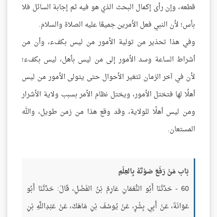
قطعه، وإن رأى إكمال البحث الذي هو فيه ثم إجابة السائل فلا
بأس؛ لأن النبي فعل الأمرين جميعًا عليه الصلاة والسلام.
وفي هذا تحذير من تولية الأمور من ليس بكفء، وأن من
أشراط الساعة وسد الأمور إلى من ليس بأهل، ليس بكفء؛
لأن في آخر الزمان تتغير الأحوال حتى يتولى الأمور من ليس
أهلًا لها فتختل الأمور، ويختل نظام الأمر بسبب ولاية الأشرار
ومن ليس أهلًا للولاية، وقد وقع هذا من زمن طويل، والله
المستعان.
بَاب مَنْ رَفَعَ صَوْتَهُ بِالعِلْمِ
60 - حَدَّثَنَا أَبُو النُّعْمَانِ عَارِمُ بْنُ الفَضْلِ، قَالَ: حَدَّثَنَا أَبُو
عَوَانَةَ، عَنْ أَبِي بِشْرٍ، عَنْ يُوسُفَ بْنِ مَاهَكَ، عَنْ عَبْدِاللَّهِ بْنِ