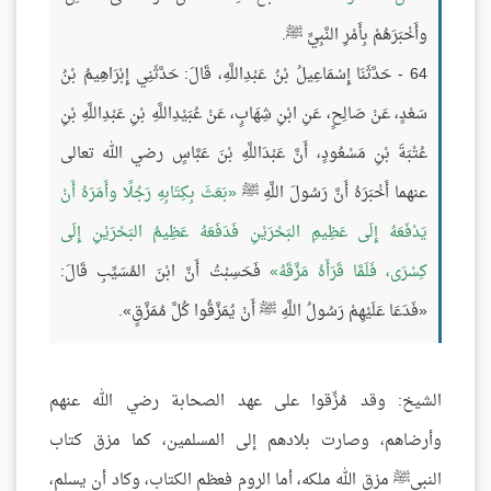
وأَخْبَرَهُمْ بِأَمْرِ النَّبِيِّ ﷺ.
64 - حَدَّثَنَا إِسْمَاعِيلُ بْنُ عَبْدِاللَّهِ، قَالَ: حَدَّثَنِي إِبْرَاهِيمُ بْنُ
سَعْدٍ، عَنْ صَالِحٍ، عَنِ ابْنِ شِهَابٍ، عَنْ عُبَيْدِاللَّهِ بْنِ عَبْدِاللَّهِ بْنِ
عُتْبَةَ بْنِ مَسْعُودٍ، أَنَّ عَبْدَاللَّهِ بْنَ عَبَّاسٍ رضي الله تعالى
عنهما أَخْبَرَهُ أَنَّ رَسُولَ اللَّهِ ﷺ
بَعَثَ بِكِتَابِهِ رَجُلًا وأَمَرَهُ أَنْ
يَدْفَعَهُ إِلَى عَظِيمِ البَحْرَيْنِ فَدَفَعَهُ عَظِيمُ البَحْرَيْنِ إِلَى
كِسْرَى، فَلَمَّا قَرَأَهُ مَزَّقَهُ
فَحَسِبْتُ أَنَّ ابْنَ المُسَيِّبِ قَالَ:
«فَدَعَا عَلَيْهِمْ رَسُولُ اللَّهِ ﷺ أَنْ يُمَزَّقُوا كُلَّ مُمَزَّقٍ».
الشيخ: وقد مُزِّقوا على عهد الصحابة رضي الله عنهم
وأرضاهم، وصارت بلادهم إلى المسلمين، كما مزق كتاب
النبيﷺ مزق الله ملكه، أما الروم فعظم الكتاب، وكاد أن يسلم،