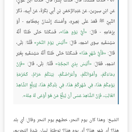
67 - حَدَّثَنَا مُسَدَّدٌ، قَالَ: حَدَّثَنَا بِشْرٌ، قَالَ: حَدَّثَنَا ابْنُ عَوْنٍ،
عَنِ ابْنِ سِيرِينَ، عَنْ عَبْدِالرَّحْمَنِ بْنِ أَبِي بَكْرَةَ، عَنْ أَبِيهِ، ذَكَرَ
النَّبِيَّ ﷺ قَعَدَ عَلَى بَعِيرِهِ، وأَمْسَكَ إِنْسَانٌ بِخِطَامِهِ - أَوْ
بِزِمَامِهِ - قَالَ:
أَيُّ يَوْمٍ هَذَا
، فَسَكَتْنَا حَتَّى ظَنَنَّا أَنَّهُ
سَيُسَمِّيهِ سِوَى اسْمِهِ، قَالَ:
أَلَيْسَ يَوْمَ النَّحْرِ
قُلْنَا: بَلَى،
قَالَ:
فَأَيُّ شَهْرٍ هَذَا
فَسَكَتْنَا حَتَّى ظَنَنَّا أَنَّهُ سَيُسَمِّيهِ بِغَيْرِ
اسْمِهِ، فَقَالَ:
أَلَيْسَ بِذِي الحِجَّةِ
قُلْنَا: بَلَى، قَالَ:
فَإِنَّ
دِمَاءَكُمْ، وأَمْوَالَكُمْ، وأَعْرَاضَكُمْ، بَيْنَكُمْ حَرَامٌ، كَحُرْمَةِ
يَوْمِكُمْ هَذَا، فِي شَهْرِكُمْ هَذَا، فِي بَلَدِكُمْ هَذَا، لِيُبَلِّغِ الشَّاهِدُ
الغَائِبَ، فَإِنَّ الشَّاهِدَ عَسَى أَنْ يُبَلِّغَ مَنْ هُوَ أَوْعَى لَهُ مِنْهُ
.
الشيخ: وهذا كان يوم النحر، خطبهم يوم النحر وقال: أي بلد
هذا؟ أي شهر هذا؟ أي يوم هذا؟ توطئة لبيان شدة التحريم،