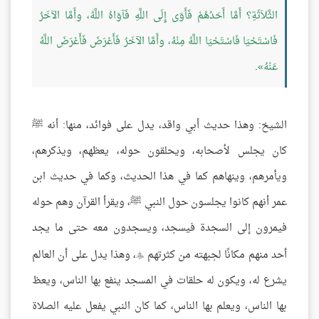
الثَّلاَثَةِ؟ أَمَّا أَحَدُهُمْ فَأَوَى إِلَى اللَّهِ فَآوَاهُ اللَّهُ، وأَمَّا الآخَرُ
فَاسْتَحْيَا فَاسْتَحْيَا اللَّهُ مِنْهُ، وأَمَّا الآخَرُ فَأَعْرَضَ فَأَعْرَضَ اللَّهُ
عَنْهُ
.
الشيخ: وهذا حديث أبي واقد، يدل على فوائد، منها: أنه ﷺ
كان يجلس لأصحابه، ويحلقون حوله، يعظهم، ويذكرهم،
ويأمرهم، وينهاهم كما في هذا الحديث، وكما في حديث ابن
عمر أنهم كانوا يجلسون حول النبي ﷺ، ويقرأ القرآن وهم حوله
فيمرون إلى السجدة فيسجد، ويسجدون معه حتى ما يجد
أحد منهم مكانًا لجبهته من كثرتهم
، وهذا يدل على أن العالم

يشرع له، ويكون له حلقات في المسجد ينفع بها الناس، ويعظ
بها الناس، ويعلم بها الناس، كما كان النبي يفعل عليه الصلاة