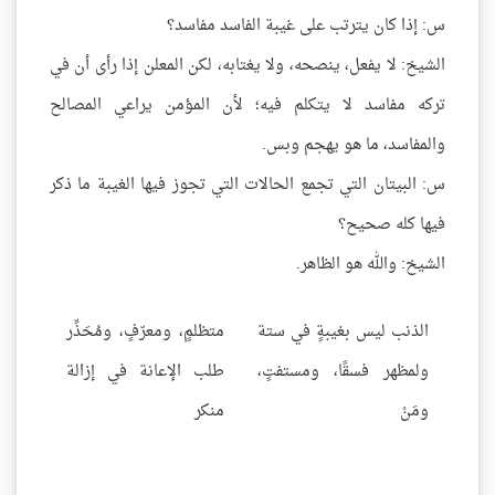
س: إذا كان يترتب على غيبة الفاسد مفاسد؟
الشيخ: لا يفعل، ينصحه، ولا يغتابه، لكن المعلن إذا رأى أن في
تركه مفاسد لا يتكلم فيه؛ لأن المؤمن يراعي المصالح
والمفاسد، ما هو يهجم وبس.
س: البيتان التي تجمع الحالات التي تجوز فيها الغيبة ما ذكر
فيها كله صحيح؟
الشيخ: والله هو الظاهر.
الذنب ليس بغيبةٍ في ستة
متظلمٍ، ومعرّفٍ، ومُحَذِّر
ولمظهر فسقًا، ومستفتٍ،
طلب الإعانة في إزالة
ومَنْ
منكر