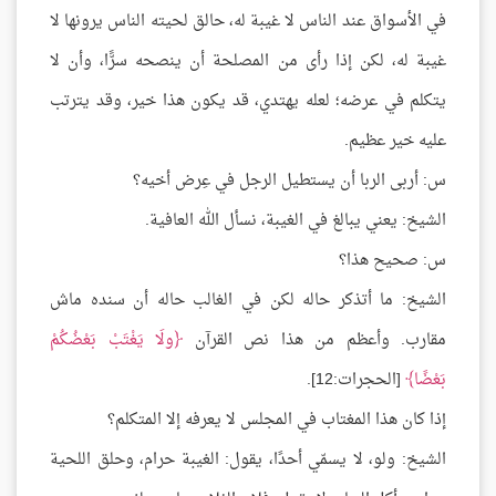
في الأسواق عند الناس لا غيبة له، حالق لحيته الناس يرونها لا
غيبة له، لكن إذا رأى من المصلحة أن ينصحه سرًّا، وأن لا
يتكلم في عرضه؛ لعله يهتدي، قد يكون هذا خير، وقد يترتب
عليه خير عظيم.
س: أربى الربا أن يستطيل الرجل في عِرض أخيه؟
الشيخ: يعني يبالغ في الغيبة، نسأل الله العافية.
س: صحيح هذا؟
الشيخ: ما أتذكر حاله لكن في الغالب حاله أن سنده ماش
مقارب. وأعظم من هذا نص القرآن
ولَا يَغْتَبْ بَعْضُكُمْ
بَعْضًا
[الحجرات:12].
إذا كان هذا المغتاب في المجلس لا يعرفه إلا المتكلم؟
الشيخ: ولو، لا يسمّي أحدًا، يقول: الغيبة حرام، وحلق اللحية