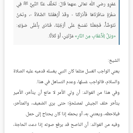
عَمْرٍو رضي الله تعالى عنهما قَالَ: تَخَلَّفَ عَنَّا النَّبِيُّ ﷺ فِي
سَفْرَةٍ سَافَرْنَاهَا فَأَدْرَكَنَا - وقَدْ أَرْهَقَتْنَا الصَّلاَةُ -، ونَحْنُ
نَتَوَضَّأُ، فَجَعَلْنَا نَمْسَحُ عَلَى أَرْجُلِنَا، فَنَادَى بِأَعْلَى صَوْتِهِ:
وَيْلٌ لِلْأَعْقَابِ مِنَ النَّارِ
مَرَّتَيْنِ، أَوْ ثَلاَثًا.
الشيخ:
يعني الواجب الغسل مثلما كان النبي يغسله قدميه عليه الصلاة
والسلام، فالواجب غسلها، وعدم التساهل في هذا.
وفي هذا من الفوائد: أن ولي الأمر لا مانع أن يتأخر، الأمير
يتأخر خلف الجيش لمصلحةٍ؛ حتى يرى الضعيف، والمتأخر،
فيلاحظه، ويعتني به، أو يحمله إذا كان يحتاج إلى حمل.
وفيه من الفوائد: أن الناصح قد يرفع صوته إذا دعت الحاجة،