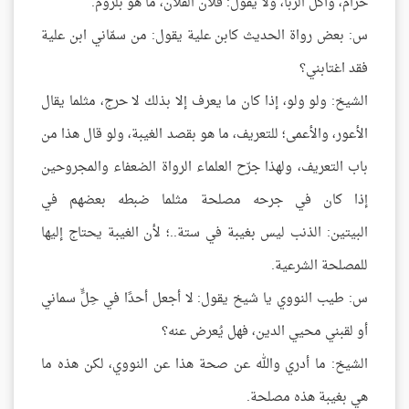
حرام، وأكل الربا، ولا يقول: فلان الفلان، ما هو بلزوم.
س: بعض رواة الحديث كابن علية يقول: من سمّاني ابن علية
فقد اغتابني؟
الشيخ: ولو ولو، إذا كان ما يعرف إلا بذلك لا حرج، مثلما يقال
الأعور، والأعمى؛ للتعريف، ما هو بقصد الغيبة، ولو قال هذا من
باب التعريف، ولهذا جرّح العلماء الرواة الضعفاء والمجروحين
إذا كان في جرحه مصلحة مثلما ضبطه بعضهم في
البيتين: الذنب ليس بغيبة في ستة..؛ لأن الغيبة يحتاج إليها
للمصلحة الشرعية.
س: طيب النووي يا شيخ يقول: لا أجعل أحدًا في حِلٍّ سماني
أو لقبني محيي الدين، فهل يُعرض عنه؟
الشيخ: ما أدري والله عن صحة هذا عن النووي، لكن هذه ما
هي بغيبة هذه مصلحة.