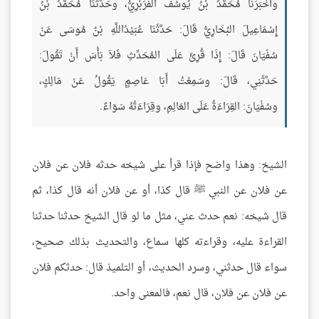
وأَخْبَرَنَا مُحَمَّدُ بْنُ يُوسُفَ الفَرَبْرِيُّ، وحَدَّثَنَا مُحَمَّدُ بْنُ
إِسْمَاعِيلَ البُخَارِيُّ قَالَ: حَدَّثَنَا عُبَيْدُاللَّهِ بْنُ مُوسَى عَنْ
سُفْيَانَ قَالَ: إِذَا قُرِئَ عَلَى المُحَدِّثِ فَلاَ بَأْسَ أَنْ تَقُولَ:
حَدَّثَنِي، قَالَ: وسَمِعْتُ أَبَا عَاصِمٍ يَقُولُ عَنْ مَالِكٍ،
وسُفْيَانَ: القِرَاءَةُ عَلَى العَالِمِ، وقِرَاءَتُهُ سَوَاءٌ.
الشيخ: وهذا واضح فإذا قرأ على شيخه حدثه فلان عن فلان
عن فلان عن النبي ﷺ قال كذا، أو عن فلان أنه قال كذا، ثم
قال شيخه: نعم حدث عني، مثل ما لو قال الشيخ حدثنا حدثنا
القراءة عليه، وقراءته كلها سماع، والتحديث بذلك صحيح،
سواء قال حدثني، وسرد الحديث، أو التلميذ قال: حدثكم فلان
عن فلان عن فلان، قال نعم، فالمعنى واحد.