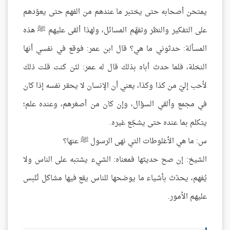
يمتحن أصحابه حتى يختبر ما عندهم من الفهم حتى يعوّدهم
على التفكير والنظر وتفهّم المسائل، ولهذا ألقى عليهم ﷺ هذه
المسألة: حدثوني ما هي؟ قال ابن عمر: فوقع في نفسي أنها
النخلة، فلما حدث أباه بذلك قال له عمر: لئن كنت قلت ذلك
لأحب إليّ من كذا وكذا، يعني أن الإنسان لا يحقر نفسه إذا كان
في مجمع وألقي السؤال، وإن كان من أصغرهم، وعنده علم؛
يتكلم بما عنده حتى يشجّع غيره.
س: ما هي الأغلوطات التي نهى الرسول ﷺ عنها؟
الشيخ: إن صح حديثها فمعناه: الشيء يشتبه على الناس ولا
يُفهم، يحدّث بأشياء ما يوضحها للناس يقع فيها مشاكل تُلبس
عليهم الأمور.