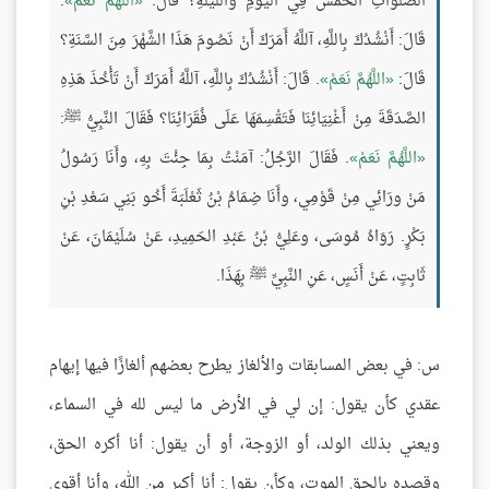
الصَّلَوَاتِ الخَمْسَ فِي اليَوْمِ واللَّيْلَةِ؟ قَالَ:
اللَّهُمَّ نَعَمْ
.
قَالَ: أَنْشُدُكَ بِاللَّهِ، آللَّهُ أَمَرَكَ أَنْ نَصُومَ هَذَا الشَّهْرَ مِنَ السَّنَةِ؟
قَالَ:
اللَّهُمَّ نَعَمْ
. قَالَ: أَنْشُدُكَ بِاللَّهِ، آللَّهُ أَمَرَكَ أَنْ تَأْخُذَ هَذِهِ
الصَّدَقَةَ مِنْ أَغْنِيَائِنَا فَتَقْسِمَهَا عَلَى فُقَرَائِنَا؟ فَقَالَ النَّبِيُّ ﷺ:
اللَّهُمَّ نَعَمْ
. فَقَالَ الرَّجُلُ: آمَنْتُ بِمَا جِئْتَ بِهِ، وأَنَا رَسُولُ
مَنْ ورَائِي مِنْ قَوْمِي، وأَنَا ضِمَامُ بْنُ ثَعْلَبَةَ أَخُو بَنِي سَعْدِ بْنِ
بَكْرٍ. رَوَاهُ مُوسَى، وعَلِيُّ بْنُ عَبْدِ الحَمِيدِ، عَنْ سُلَيْمَانَ، عَنْ
ثَابِتٍ، عَنْ أَنَسٍ، عَنِ النَّبِيِّ ﷺ بِهَذَا.
س: في بعض المسابقات والألغاز يطرح بعضهم ألغازًا فيها إيهام
عقدي كأن يقول: إن لي في الأرض ما ليس لله في السماء،
ويعني بذلك الولد، أو الزوجة، أو أن يقول: أنا أكره الحق،
وقصده بالحق الموت، وكأن يقول: أنا أكبر من الله، وأنا أقوى