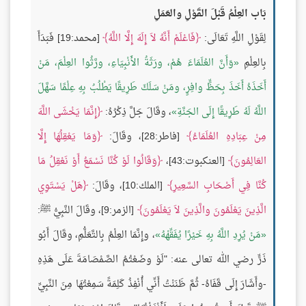
بَاب العِلْمُ قَبْلَ القَوْلِ والعَمَلِ
لِقَوْلِ اللَّهِ تَعَالَى:
فَاعْلَمْ أَنَّهُ لاَ إِلَهَ إِلَّا اللَّهُ
[محمد:19] فَبَدَأَ
بِالعِلْمِ
وَأَنَّ العُلَمَاءَ هُمْ، ورَثَةُ الأَنْبِيَاءِ، ورَّثُوا العِلْمَ، مَنْ
أَخَذَهُ أَخَذَ بِحَظٍّ وافِرٍ، ومَنْ سَلَكَ طَرِيقًا يَطْلُبُ بِهِ عِلْمًا سَهَّلَ
اللَّهُ لَهُ طَرِيقًا إِلَى الجَنَّةِ
، وقَالَ جَلَّ ذِكْرُهُ:
إِنَّمَا يَخْشَى اللَّهَ
مِنْ عِبَادِهِ العُلَمَاءُ
[فاطر:28]، وقَالَ:
وَمَا يَعْقِلُهَا إِلَّا
العَالِمُونَ
[العنكبوت:43]،
وَقَالُوا لَوْ كُنَّا نَسْمَعُ أَوْ نَعْقِلُ مَا
كُنَّا فِي أَصْحَابِ السَّعِيرِ
[الملك:10]، وقَالَ:
هَلْ يَسْتَوِي
الَّذِينَ يَعْلَمُونَ والَّذِينَ لاَ يَعْلَمُونَ
[الزمر:9]، وقَالَ النَّبِيُّ ﷺ:
مَنْ يُرِدِ اللَّهُ بِهِ خَيْرًا يُفَقِّهْهُ
، وإِنَّمَا العِلْمُ بِالتَّعَلُّمِ، وقَالَ أَبُو
ذَرٍّ رضي الله تعالى عنه: "لَوْ وضَعْتُمُ الصَّمْصَامَةَ عَلَى هَذِهِ
-وأَشَارَ إِلَى قَفَاهُ- ثُمَّ ظَنَنْتُ أَنِّي أُنْفِذُ كَلِمَةً سَمِعْتُهَا مِنَ النَّبِيِّ