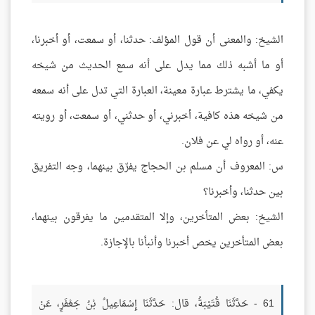
الشيخ: والمعنى أن قول المؤلف: حدثنا، أو سمعت، أو أخبرنا،
أو ما أشبه ذلك مما يدل على أنه سمع الحديث من شيخه
يكفي، ما يشترط عبارة معينة، العبارة التي تدل على أنه سمعه
من شيخه هذه كافية، أخبرني، أو حدثني، أو سمعت، أو رويته
عنه، أو رواه لي عن فلان.
س: المعروف أن مسلم بن الحجاج يفرّق بينهما، وجه التفريق
بين حدثنا، وأخبرنا؟
الشيخ: بعض المتأخرين، وإلا المتقدمين ما يفرقون بينهما،
بعض المتأخرين يخص أخبرنا وأنبأنا بالإجازة.
61 - حَدَّثَنَا قُتَيْبَةُ، قال: حَدَّثَنَا إِسْمَاعِيلُ بْنُ جَعْفَرٍ، عَنْ