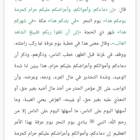
قال:
إن دماءكم، وأموالكم، وأعراضكم عليكم حرام كحرمة
يومكم هذا
يوم النحر
في بلدكم هذا
مكة
في شهركم
هذا
شهر ذي الحجة
إلى أن تلقوا ربكم فليبلغ الشاهد
الغائب
، وقال معنى هذا في خطبة يوم عرفة لما ركب راحلته،
ووقف في عُرَنة قبل الظهر، خطب الناس، وذكّرهم، وذكر أن
دماءكم وأموالكم وأعراضكم عليكم حرام، هذا يبيّن لنا شدة
الوعيد، وشدة التحذير في مال المرء، ودمه، وعِرضه، وأن
الواجب على كل مؤمن الحذر من أخذ مال أخيه بغير حق، أو
التعدّي عليه بغير حق، أو غِيبته، العِرْض يعني الغيبة، وما
أسهلها اليوم على الناس، ما أسهلها اليوم على الناس إلا من
رحم الله، النبي ﷺ ينادي يوم النحر يوم عرفة بهذا الأمر
العظيم: إن دماءكم، وأموالكم وأعراضكم عليكم حرام كحرمة