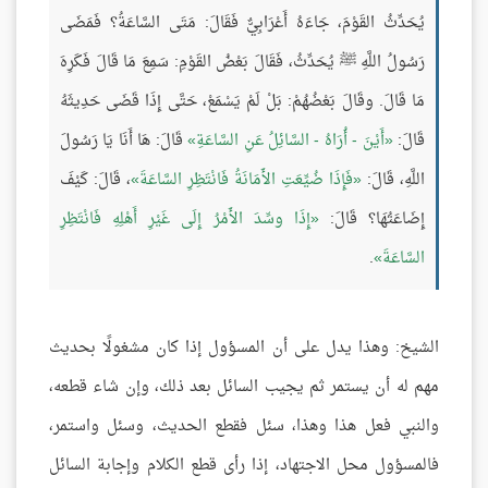
يُحَدِّثُ القَوْمَ، جَاءَهُ أَعْرَابِيٌّ فَقَالَ: مَتَى السَّاعَةُ؟ فَمَضَى
رَسُولُ اللَّهِ ﷺ يُحَدِّثُ، فَقَالَ بَعْضُ القَوْمِ: سَمِعَ مَا قَالَ فَكَرِهَ
مَا قَالَ. وقَالَ بَعْضُهُمْ: بَلْ لَمْ يَسْمَعْ، حَتَّى إِذَا قَضَى حَدِيثَهُ
قَالَ:
أَيْنَ - أُرَاهُ - السَّائِلُ عَنِ السَّاعَةِ
قَالَ: هَا أَنَا يَا رَسُولَ
اللَّهِ، قَالَ:
فَإِذَا ضُيِّعَتِ الأَمَانَةُ فَانْتَظِرِ السَّاعَةَ
، قَالَ: كَيْفَ
إِضَاعَتُهَا؟ قَالَ:
إِذَا وسِّدَ الأَمْرُ إِلَى غَيْرِ أَهْلِهِ فَانْتَظِرِ
السَّاعَةَ
.
الشيخ: وهذا يدل على أن المسؤول إذا كان مشغولًا بحديث
مهم له أن يستمر ثم يجيب السائل بعد ذلك، وإن شاء قطعه،
والنبي فعل هذا وهذا، سئل فقطع الحديث، وسئل واستمر،
فالمسؤول محل الاجتهاد، إذا رأى قطع الكلام وإجابة السائل