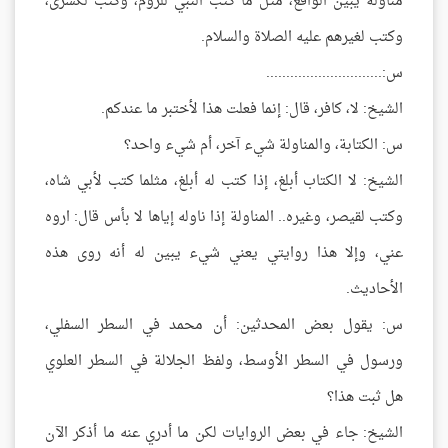
مناولة يبيّن الواقع، مثل ما كتب النبي للروم، وكتب لكسرى،
وكتب لغيرهم عليه الصلاة والسلام.
س:.............................
الشيخ: لا، كافر، قال: إنما فعلت هذا لأختبر ما عندكم.
س: الكتابة، والمناولة شيء آخر، أم شيء واحد؟
الشيخ: لا الكتاب أبلغ، إذا كتب له أبلغ، مثلما كتب لأبي شاه،
وكتب لقيصر، وغيره.. المناولة إذا ناوله إياها لا بأس قال: اروه
عني، وإلا هذا روايتي يعني شيء يبين له أنه روى هذه
الأحاديث.
س: يقول بعض المحدثين: أن محمد في السطر السفلي،
ورسول في السطر الأوسط، ولفظ الجلالة في السطر العلوي
هل ثبت هذا؟
الشيخ: جاء في بعض الروايات لكن ما أدري عنه ما أذكر الآن