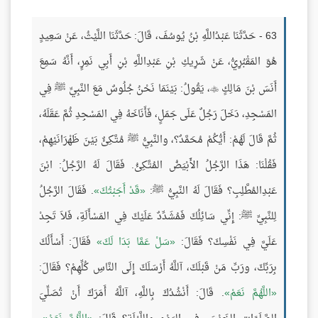
63 - حَدَّثَنَا عَبْدُاللَّهِ بْنُ يُوسُفَ، قَالَ: حَدَّثَنَا اللَّيْثُ، عَنْ سَعِيدٍ
هُوَ المَقْبُرِيُّ، عَنْ شَرِيكِ بْنِ عَبْدِاللَّهِ بْنِ أَبِي نَمِرٍ، أَنَّهُ سَمِعَ
أَنَسَ بْنَ مَالِكٍ
، يَقُولُ: بَيْنَمَا نَحْنُ جُلُوسٌ مَعَ النَّبِيِّ ﷺ فِي

المَسْجِدِ، دَخَلَ رَجُلٌ عَلَى جَمَلٍ، فَأَنَاخَهُ فِي المَسْجِدِ ثُمَّ عَقَلَهُ،
ثُمَّ قَالَ لَهُمْ: أَيُّكُمْ مُحَمَّدٌ؟، والنَّبِيُّ ﷺ مُتَّكِئٌ بَيْنَ ظَهْرَانَيْهِمْ،
فَقُلْنَا: هَذَا الرَّجُلُ الأَبْيَضُ المُتَّكِئُ. فَقَالَ لَهُ الرَّجُلُ: ابْنَ
عَبْدِالمُطَّلِبِ؟ فَقَالَ لَهُ النَّبِيُّ ﷺ:
قَدْ أَجَبْتُكَ
. فَقَالَ الرَّجُلُ
لِلنَّبِيِّ ﷺ: إِنِّي سَائِلُكَ فَمُشَدِّدٌ عَلَيْكَ فِي المَسْأَلَةِ، فَلاَ تَجِدْ
عَلَيَّ فِي نَفْسِكَ؟ فَقَالَ:
سَلْ عَمَّا بَدَا لَكَ
فَقَالَ: أَسْأَلُكَ
بِرَبِّكَ، ورَبِّ مَنْ قَبْلَكَ، آللَّهُ أَرْسَلَكَ إِلَى النَّاسِ كُلِّهِمْ؟ فَقَالَ:
اللَّهُمَّ نَعَمْ
. قَالَ: أَنْشُدُكَ بِاللَّهِ، آللَّهُ أَمَرَكَ أَنْ تُصَلِّيَ