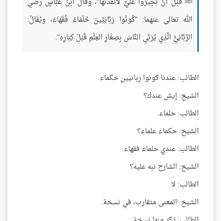
ﷺ قَبْلَ أَنْ تُجِيزُوا عَلَيَّ لَأَنْفَذْتُهَا"، وقَالَ ابْنُ عَبَّاسٍ رضي
الله تعالى عنهما: "كُونُوا رَبَّانِيِّينَ حُلَمَاءَ فُقَهَاءَ، ويُقَالُ:
الرَّبَّانِيُّ الَّذِي يُرَبِّي النَّاسَ بِصِغَارِ العِلْمِ قَبْلَ كِبَارِهِ".
الطالب: عندنا كونوا ربانيين حكماء.
الشيخ: إيش عندك؟
الطالب: حلماء.
الشيخ: حكماء علماء؟
الطالب: عندي حلماء فقهاء.
الشيخ: الشارح نبه عليه؟
الطالب: لا.
الشيخ: المعنى متقارب، في نسخة.
الطالب: ذكر منها نسخة.