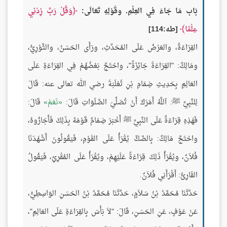
بَاب مَا جَاءَ فِي العِلْمِ. وقَوْلِهِ تَعَالَى:
وَقُلْ رَبِّ زِدْنِي
عِلْمًا
[طه:114]
القِرَاءَةُ، والعَرْضُ عَلَى المُحَدِّثِ، ورَأَى الحَسَنُ، والثَّوْرِيُّ،
ومَالِكٌ: "القِرَاءَةَ جَائِزَةً"، واحْتَجَّ بَعْضُهُمْ فِي القِرَاءَةِ عَلَى
العَالِمِ بِحَدِيثِ ضِمَامِ بْنِ ثَعْلَبَةَ رضي الله تعالى عنه: قَالَ
لِلنَّبِيِّ ﷺ: آللَّهُ أَمَرَكَ أَنْ تُصَلِّيَ الصَّلَوَاتِ قَالَ:
نَعَمْ
قَالَ:
فَهَذِهِ قِرَاءَةٌ عَلَى النَّبِيِّ ﷺ أَخْبَرَ ضِمَامٌ قَوْمَهُ بِذَلِكَ فَأَجَازُوهُ،
واحْتَجَّ مَالِكٌ: بِالصَّكِّ يُقْرَأُ عَلَى القَوْمِ، فَيَقُولُونَ أَشْهَدَنَا
فُلاَنٌ، ويُقْرَأُ ذَلِكَ قِرَاءَةً عَلَيْهِمْ، ويُقْرَأُ عَلَى المُقْرِئِ، فَيَقُولُ
القَارِئُ: أَقْرَأَنِي فُلاَنٌ.
حَدَّثَنَا مُحَمَّدُ بْنُ سَلاَمٍ، حَدَّثَنَا مُحَمَّدُ بْنُ الحَسَنِ الوَاسِطِيُّ،
عَنْ عَوْفٍ، عَنِ الحَسَنِ، قَالَ: "لاَ بَأْسَ بِالقِرَاءَةِ عَلَى العَالِمِ"،