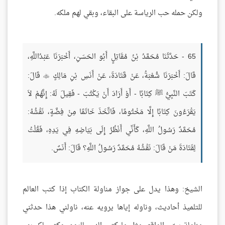
ولكن حمله حب الرياسة على البقاء، وبقي لهم ملكه.
65 - حَدَّثَنَا مُحَمَّدُ بْنُ مُقَاتِلٍ أَبُو الحَسَنِ، أَخْبَرَنَا عَبْدُاللَّهِ،
قَالَ: أَخْبَرَنَا شُعْبَةُ، عَنْ قَتَادَةَ، عَنْ أَنَسِ بْنِ مَالِكٍ
قَالَ:

كَتَبَ النَّبِيُّ ﷺ كِتَابًا - أَوْ أَرَادَ أَنْ يَكْتُبَ - فَقِيلَ لَهُ: إِنَّهُمْ لاَ
يَقْرَءُونَ كِتَابًا إِلَّا مَخْتُومًا، فَاتَّخَذَ خَاتَمًا مِنْ فِضَّةٍ، نَقْشُهُ:
مُحَمَّدٌ رَسُولُ اللَّهِ، كَأَنِّي أَنْظُرُ إِلَى بَيَاضِهِ فِي يَدِهِ، فَقُلْتُ
لِقَتَادَةَ مَنْ قَالَ: نَقْشُهُ مُحَمَّدٌ رَسُولُ اللَّهِ؟ قَالَ: أَنَسٌ.
الشيخ: وهذا يدل على جواز مناولة الكتاب إذا كتب العالم
للتلميذ أحاديث، وناوله إياها يرويه عنه، ناولني هذا حدثني