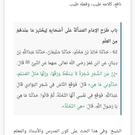
نافع، كلامه طيب، وفعله طيب.
بَاب طَرْحِ الإِمَامِ المَسْأَلَةَ عَلَى أَصْحَابِهِ لِيَخْتَبِرَ مَا عِنْدَهُمْ
مِنَ العِلْمِ
62 - حَدَّثَنَا خَالِدُ بْنُ مَخْلَدٍ، حَدَّثَنَا سُلَيْمَانُ، حَدَّثَنَا عَبْدُاللَّهِ بْنُ
دِينَارٍ، عَنِ ابْنِ عُمَرَ رضي الله تعالى عنهما عَنِ النَّبِيِّ ﷺ قَالَ:
إِنَّ مِنَ الشَّجَرِ شَجَرَةً لاَ يَسْقُطُ ورَقُهَا، وإِنَّهَا مَثَلُ المُسْلِمِ،
حَدِّثُونِي مَا هِيَ
قَالَ: فَوَقَعَ النَّاسُ فِي شَجَرِ البَوَادِي قَالَ
عَبْدُاللَّهِ: فَوَقَعَ فِي نَفْسِي أَنَّهَا النَّخْلَةُ، ثُمَّ قَالُوا: حَدِّثْنَا مَا هِيَ
يَا رَسُولَ اللَّهِ، قَالَ:
هِيَ النَّخْلَةُ
.
الشيخ: وفي هذا الحث على كون المدرس والأستاذ والمعلم