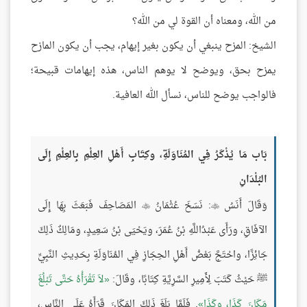
من الله، ومعناه أن القوة لي من الله؟
الشيخ: المزح ينبغي أن يكون بغير إيهام، يجب أن يكون المازح
يمزح بحق، ويوضح لا يوهم الناس، هذه إيهامات قبيحة؛
فالواجب يوضح للناس، نسأل الله العافية.
بَاب مَا يُذْكَرُ فِي المُنَاوَلَةِ، وكِتَابِ أَهْلِ العِلْمِ بِالعِلْمِ إِلَى
البُلْدَانِ
وَقَالَ أَنَسُ
: نَسَخَ عُثْمَانُ
المَصَاحِفَ فَبَعَثَ بِهَا إِلَى


الآفَاقِ، ورَأَى عَبْدُاللَّهِ بْنُ عُمَرَ، ويَحْيَى بْنُ سَعِيدٍ، ومَالِكٌ ذَلِكَ
جَائِزًا، واحْتَجَّ بَعْضُ أَهْلِ الحِجَازِ فِي المُنَاوَلَةِ بِحَدِيثِ النَّبِيِّ
ﷺ حَيْثُ كَتَبَ لِأَمِيرِ السَّرِيَّةِ كِتَابًا، وقَالَ:
لاَ تَقْرَأْهُ حَتَّى تَبْلُغَ
مَكَانَ كَذَا، وكَذَا
. فَلَمَّا بَلَغَ ذَلِكَ المَكَانَ قَرَأَهُ عَلَى النَّاسِ،