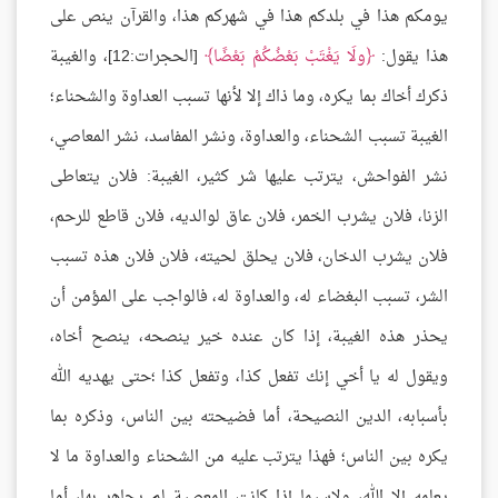
يومكم هذا في بلدكم هذا في شهركم هذا، والقرآن ينص على
هذا يقول:
ولَا يَغْتَبْ بَعْضُكُمْ بَعْضًا
[الحجرات:12]، والغيبة
ذكرك أخاك بما يكره، وما ذاك إلا لأنها تسبب العداوة والشحناء؛
الغيبة تسبب الشحناء، والعداوة، ونشر المفاسد، نشر المعاصي،
نشر الفواحش، يترتب عليها شر كثير، الغيبة: فلان يتعاطى
الزنا، فلان يشرب الخمر، فلان عاق لوالديه، فلان قاطع للرحم،
فلان يشرب الدخان، فلان يحلق لحيته، فلان فلان هذه تسبب
الشر، تسبب البغضاء له، والعداوة له، فالواجب على المؤمن أن
يحذر هذه الغيبة، إذا كان عنده خير ينصحه، ينصح أخاه،
ويقول له يا أخي إنك تفعل كذا، وتفعل كذا ؛حتى يهديه الله
بأسبابه، الدين النصيحة، أما فضيحته بين الناس، وذكره بما
يكره بين الناس؛ فهذا يترتب عليه من الشحناء والعداوة ما لا
يعلمه إلا الله، ولاسيما إذا كانت المعصية لم يجاهر بها، أما