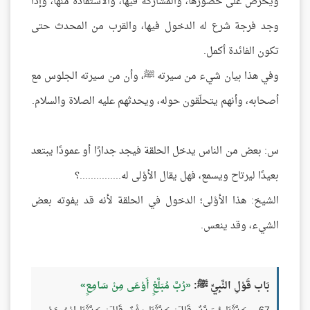
ويحرص على حضورها، والمشاركة فيها، والاستفادة منها، وإذا
وجد فرجة شرع له الدخول فيها، والقرب من المحدث حتى
تكون الفائدة أكمل.
وفي هذا بيان شيء من سيرته ﷺ، وأن من سيرته الجلوس مع
أصحابه، وأنهم يتحلّقون حوله، ويحدثهم عليه الصلاة والسلام.
س: بعض من الناس يدخل الحلقة فيجد جدارًا أو عمودًا يبتعد
بعيدًا ليرتاح ويسمع، فهل يقال الأوْلى له...............؟
الشيخ: هذا الأوْلى؛ الدخول في الحلقة لأنه قد يفوته بعض
الشيء، وقد ينعس.
بَاب قَوْلِ النَّبِيِّ ﷺ:
رُبَّ مُبَلَّغٍ أَوْعَى مِنْ سَامِعٍ