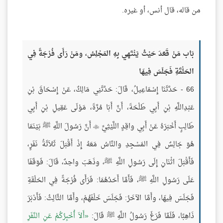
من قاله، قال أنس، أو غيره.
بَاب مَنْ قَعَدَ حَيْثُ يَنْتَهِي بِهِ المَجْلِسُ، ومَنْ رَأَى فُرْجَةً فِي
الحَلْقَةِ فَجَلَسَ فِيهَا
66 - حَدَّثَنَا إِسْمَاعِيلُ، قَالَ: حَدَّثَنِي مَالِكٌ، عَنْ إِسْحَاقَ بْنِ
عَبْدِاللَّهِ بْنِ أَبِي طَلْحَةَ، أَنَّ أَبَا مُرَّةَ، مَوْلَى عَقِيلِ بْنِ أَبِي
طَالِبٍ أَخْبَرَهُ عَنْ أَبِي واقِدٍ اللَّيْثِيِّ
أَنَّ رَسُولَ اللَّهِ ﷺ بَيْنَمَا

هُوَ جَالِسٌ فِي المَسْجِدِ والنَّاسُ مَعَهُ إِذْ أَقْبَلَ ثَلاَثَةُ نَفَرٍ،
فَأَقْبَلَ اثْنَانِ إِلَى رَسُولِ اللَّهِ ﷺ، وذَهَبَ واحِدٌ، قَالَ: فَوَقَفَا
عَلَى رَسُولِ اللَّهِ ﷺ، فَأَمَّا أَحَدُهُمَا: فَرَأَى فُرْجَةً فِي الحَلْقَةِ
فَجَلَسَ فِيهَا، وأَمَّا الآخَرُ: فَجَلَسَ خَلْفَهُمْ، وأَمَّا الثَّالِثُ: فَأَدْبَرَ
ذَاهِبًا، فَلَمَّا فَرَغَ رَسُولُ اللَّهِ ﷺ قَالَ:
أَلاَ أُخْبِرُكُمْ عَنِ النَّفَرِ