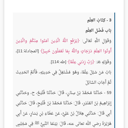
3 - كِتَابُ العِلْمِ
بَاب فَضْلِ العِلْمِ
وَقَوْلِ اللَّهِ تَعَالَى:
يَرْفَعِ اللَّهُ الَّذِينَ آمَنُوا مِنْكُمْ والَّذِينَ
أُوتُوا العِلْمَ دَرَجَاتٍ واللَّهُ بِمَا تَعْمَلُونَ خَبِيرٌ
[المجادلة:11]،
وقَوْلِهِ
:
رَبِّ زِدْنِي عِلْمًا
[طه:114].

بَابُ مَنْ سُئِلَ عِلْمًا، وهُوَ مُشْتَغِلٌ فِي حَدِيثِهِ، فَأَتَمَّ الحَدِيثَ
ثُمَّ أَجَابَ السَّائِلَ
59 - حَدَّثَنَا مُحَمَّدُ بْنُ سِنَانٍ، قَالَ: حَدَّثَنَا فُلَيْحٌ، ح، وحَدَّثَنِي
إِبْرَاهِيمُ بْنُ المُنْذِرِ، قَالَ: حَدَّثَنَا مُحَمَّدُ بْنُ فُلَيْحٍ، قَالَ: حَدَّثَنِي
أَبِي قَالَ: حَدَّثَنِي هِلاَلُ بْنُ عَلِيٍّ، عَنْ عَطَاءِ بْنِ يَسَارٍ، عَنْ أَبِي
هُرَيْرَةَ رضي الله تعالى عنه، قَالَ: بَيْنَمَا النَّبِيُّ ﷺ فِي مَجْلِسٍ