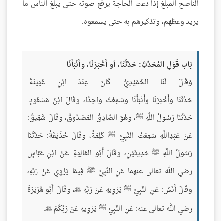
الناصح المبلّغ إذا دعت الحاجة يرفع صوته حتى يبلّغ الناس ما
يريد وعظهم، وتذكيرهم به حتى يسمعوه.
بَاب قَوْلِ المُحَدِّثِ: حَدَّثَنَا، أو أَخْبَرَنَا، وأَنْبَأَنَا
وَقَالَ لَنَا الحُمَيْدِيُّ: كَانَ عِنْدَ ابْنِ عُيَيْنَةَ:
حَدَّثَنَا وأَخْبَرَنَا وأَنْبَأَنَا وسَمِعْتُ واحِدًا، وقَالَ ابْنُ مَسْعُودٍ:
حَدَّثَنَا رَسُولُ اللَّهِ ﷺ، وهُوَ الصَّادِقُ المَصْدُوقُ، وقَالَ شَقِيقٌ:
عَنْ عَبْدِاللَّهِ سَمِعْتُ النَّبِيَّ ﷺ كَلِمَةً، وقَالَ حُذَيْفَةُ: حَدَّثَنَا
رَسُولُ اللَّهِ ﷺ حَدِيثَيْنِ، وقَالَ أَبُو العَالِيَةِ: عَنْ ابْنِ عَبَّاسٍ
رضي الله تعالى عنهما عَنِ النَّبِيِّ ﷺ فِيمَا يَرْوِي عَنْ رَبِّهِ،
وقَالَ أَنَسٌ: عَنِ النَّبِيِّ ﷺ يَرْوِيهِ عَنْ رَبِّهِ
، وقَالَ أَبُو هُرَيْرَةَ

رضي الله تعالى عنه: عَنِ النَّبِيِّ ﷺ يَرْوِيهِ عَنْ رَبِّكُمْ
.
