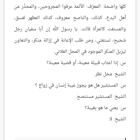
كلها واضحة: المعرّف: الأئمة عرفوا المجروحين، والمحذّر من
أهل البدع، كذلك، والناصح معروف، كذلك المظهر لفسق،
والمستفت كالمرأة قالت: يا رسول الله إن أبا سفيان رجل
شحيح، تستفتي، ومن طلب الإعانة في إزالة منكر، والتعاون
ليزيل المنكر الموجود في المحل الفلاني.
س: إذا اغتاب قبيلة معينة، أو قضية معينة؟
الشيخ: محل نظر.
س: المستشير هل هو يجوز غيبة إنسان في زواج ؟
الشيخ: المستشير مستنصح.
س: يعني ما هو بغيبة؟
الشيخ: لا.