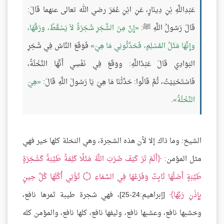
عَبْدِاللَّهِ بْنِ دِينَارٍ، عَنِ ابْنِ عُمَرَ رضي الله تعالى عنهما قَالَ:
قَالَ رَسُولُ اللَّهِ ﷺ:
إِنَّ مِنَ الشَّجَرِ شَجَرَةً لاَ يَسْقُطُ، ورَقُهَا،
وإِنَّهَا مَثَلُ المُسْلِمِ، فَحَدِّثُونِي مَا هِيَ
فَوَقَعَ النَّاسُ فِي شَجَرِ
البَوَادِي قَالَ عَبْدُاللَّهِ: ووَقَعَ فِي نَفْسِي أَنَّهَا النَّخْلَةُ،
فَاسْتَحْيَيْتُ، ثُمَّ قَالُوا: حَدِّثْنَا مَا هِيَ يَا رَسُولَ اللَّهِ قَالَ:
هِيَ
النَّخْلَةُ
.
الشيخ: وما ذاك إلا لأن هذه الشجرة، وهي النخلة كلها خير فهي
مثل المؤمن:
أَلَمْ تَرَ كَيْفَ ضَرَبَ اللَّهُ مَثَلًا كَلِمَةً طَيِّبَةً كَشَجَرَةٍ
طَيِّبَةٍ أَصْلُهَا ثَابِتٌ وَفَرْعُهَا فِي السَّمَاءِ
۝
تُؤْتِي أُكُلَهَا كُلَّ حِينٍ
بِإِذْنِ رَبِّهَا
[إبراهيم:24-25]، فهي شجرة طيبة ثمرها نافع،
وخشبها نافع، وعشبها نافع، وليفها نافع، كلها نافع، والمؤمن كله