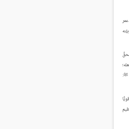
عمر
َنه
حقِّ
له؛
 ﷺ:
ًّا
ظيم