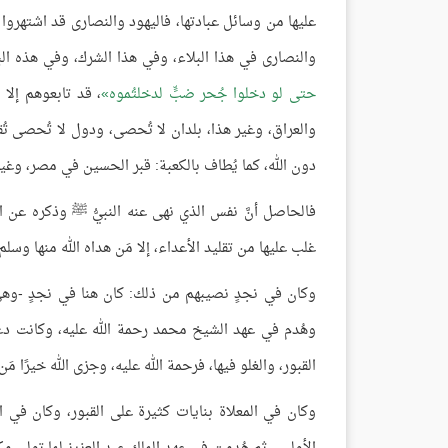
عليها من وسائل عبادتها، فاليهود والنصارى قد اشتهروا 
والنصارى في هذا البلاء، وفي هذا الشرك، وفي هذه ا
حتى لو دخلوا جُحر ضبٍّ لدخلتُموه
، قد تابعوهم إلا 
والعراق، وغير هذا، بلدان لا تُحصى، ودول لا تُحصى تُق
دون الله، كما يُطاف بالكعبة: قبر الحسين في مصر، وغي
فالحاصل أنَّ نفس الذي نهى عنه النبيُّ ﷺ وذكره عن الي
غلب عليها من تقليد الأعداء، إلا مَن هداه الله منها وسلم
وكان في نجدٍ نصيبهم من ذلك: كان هنا في نجدٍ -وهي
وهُدم في عهد الشيخ محمد رحمة الله عليه، وكانت دعو
القبور، والغلو فيها، فرحمة الله عليه، وجزى الله خيرًا 
وكان في المعلاة بنايات كثيرة على القبور، وكان في 