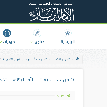
الموقع الرسمي لسماحة الشيخ
الرئيسية
فتاوى
صوتيات
شروح الكتب
شرح بلوغ المرام (الشرح القديم)
10 من حديث (قاتل الله اليهود: اتخذوا قبور أنبيائهم مساجد)
max volume
-91:17