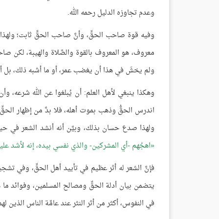
وعدم تجاوزه الدليل رحمه الله.
وفيه قوة صاحب الحقِّ، وأنَّ صاحب الحقِّ ثابت؛ ولهذا
معروف، هو المعروف بالقوة والصَّلاة والهيبة، لكن صاحب
ولم يخشَ في هذا أن يغضب عمر، أو ما أشبه ذلك، بل أظه
وهكذا ينبغي لأهل العلم: أن يُبلغوا عن الله شرعه، وأن يص
اندرس الحقُّ وذهب بموت أهله، فلا بدَّ من إظهار الحق
ولهذا صدع حسان بذلك، وبيَّن أنه أنشد الشعر في حيا
اهجُهم -أي المشركين- والذي نفسي بيده، إنه لأشد عليهم
فإنَّ الشعر له أثر عظيم في تأييد أهل الحقِّ، وفي تشجي
يتضمن بيان أدلة الحقِّ ومصالح المسلمين، وفوائد ما 
في النفوس، أكثر من أثر النثر عند عامَّة الناس الذين له