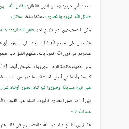
حديث أبي هريرة
، عن النبي ﷺ قال:
قاتل الله اليهو

قاتل الله اليهود والنَّصارى
، هكذا بلفظ:
قاتل
.
وفي "الصحيحين" من طريقٍ آخر:
لعن الله اليهود وال
هذا يدل على تحريم اتِّخاذ المساجد على القبور، وأنَّ
عبدوهم من دون الله، نعوذ بالله، علَّمهم الغلوَّ حتى عبد
وفي حديث عائشة الآخر الذي رواه الشَّيخان أيضًا: أنَّ 
كنيسةً رأتاها في أرض الحبشة، وما فيها من الصور، فقا
على قبره مسجدًا، وصوَّروا فيه تلك الصور، أولئك شرار ا
بيَّن أنَّ من عمل النصارى كاليهود: البناء على القبور، 
عند الله
.

هذا يُبين لنا أنَّ عباد غير الله والمتسببين في ذلك هم