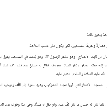
جدُ يجوز ذلك؟
ن مضارةً وتفريقًا للمسلمين، لكن يكون على حسب الحاجة.
سان بن ثابت الأنصاري -وهو شاعر الرسول ﷺ- وهو يُنشد في المسجد، يقول 
ت إليه بنظر المنكر، ونظر المنكر معروف، فقال له حسانٌ عند ذلك: "قد كنتُ أ
لله عليه الصلاة والسلام. متفق عليه.
في المسجد، الأشعار التي فيها هجاء المشركين، وفيها دعوة إلى الله، وتوجيه ال
لما قال له حسان ما قال كفَّ عنه، ولم يقل له شيئًا، وفي هذا وقوف عند الدل