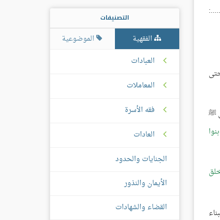
...:
التصنيفات
الفقهية
الموضوعية
العبادات
حتى
المعاملات
فقه الأسرة
ي ﷺ
نوا
العادات
الجنايات والحدود
خلق
الأيمان والنذور
القضاء والشهادات
ناء