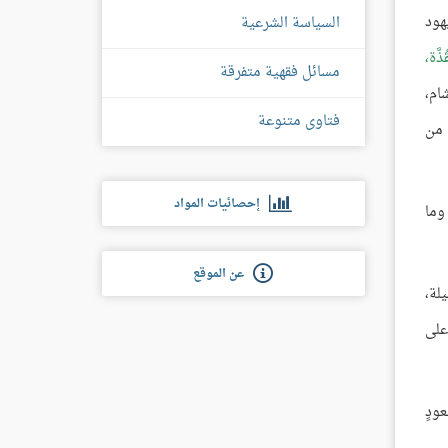
هود
السياسة الشرعية
َّة،
مسائل فقهية متفرقة
ام،
فتاوى متنوعة
 من
إحصائيات المواد
وما
عن الموقع
لة،
على
ودٍ