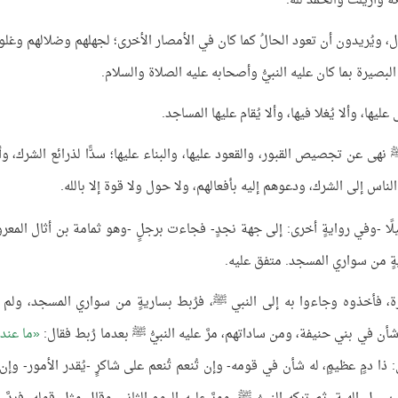
َ وأُزيلت والحمد لله.
هال، ويُريدون أن تعود الحالُ كما كان في الأمصار الأخرى؛ لجهلهم وضلالهم وغلو
لبصيرة بما كان عليه النبيُّ وأصحابه عليه الصلاة والسلام.
يها، وألا يُغلا فيها، وألا يُقام عليها المساجد.
نهى عن تجصيص القبور، والقعود عليها، والبناء عليها؛ سدًّا لذرائع الشرك، وأ
لناس إلى الشرك، ودعوهم إليه بأفعالهم، ولا حول ولا قوة إلا بالله.
خيلًا -وفي روايةٍ أخرى: إلى جهة نجدٍ- فجاءت برجلٍ -وهو ثمامة بن أثال المعر
ةٍ من سواري المسجد. متفق عليه.
مرة، فأخذوه وجاءوا به إلى النبي ﷺ، فرُبط بساريةٍ من سواري المسجد، ولم 
 شأن في بني حنيفة، ومن ساداتهم، مرَّ عليه النبيُّ ﷺ بعدما رُبط فقال:
ما عندك
 ذا دمٍ عظيمٍ، له شأن في قومه- وإن تُنعم تُنعم على شاكرٍ -يُقدر الأمور- وإن ت