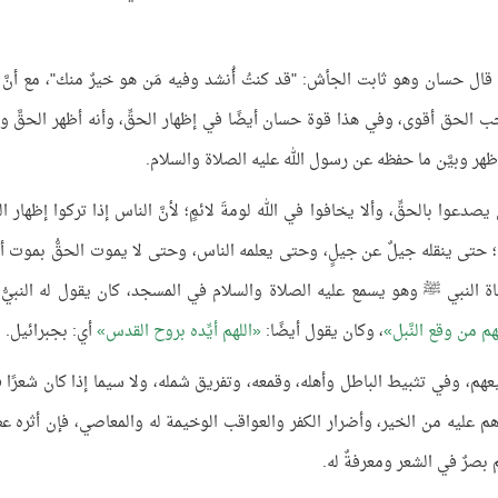
 قال حسان وهو ثابت الجأش: "قد كنتُ أُنشد وفيه مَن هو خيرٌ منك"، مع أنَّ 
 الحق أقوى، وفي هذا قوة حسان أيضًا في إظهار الحقِّ، وأنه أظهر الحقَّ وبيّ
ر وبيَّن ما حفظه عن رسول الله عليه الصلاة والسلام.
دعوا بالحقِّ، وألا يخافوا في الله لومةَ لائمٍ؛ لأنَّ الناس إذا تركوا إظهار ال
ِّ؛ حتى ينقله جيلٌ عن جيلٍ، وحتى يعلمه الناس، وحتى لا يموت الحقُّ بموت أه
ة النبي ﷺ وهو يسمع عليه الصلاة والسلام في المسجد، كان يقول له النبيُّ
 من وقع النَّبل
، وكان يقول أيضًا:
اللهم أيِّده بروح القدس
أي: بجبرائيل.
عهم، وفي تثبيط الباطل وأهله، وقمعه، وتفريق شمله، ولا سيما إذا كان شعرًا قوي
هم عليه من الخير، وأضرار الكفر والعواقب الوخيمة له والمعاصي، فإن أثره ع
م بصرٌ في الشعر ومعرفةٌ له.