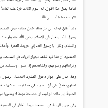
المالَ فسَلْ تُعْطَه. يعني: إن كنت المال تريد تُعطه على
ثمامة بمثل هذا القول، ثم اليوم الثالث فردَّ عليه ثمام
الفراسة بما ظنَّه النبي ﷺ.
ولما أُطلق توجَّه إلى بئرٍ هناك -نخل هناك- حول المسجد
رسول الله. ودخل في الإسلام رضي الله عنه وأرضاه، 
والسلام، وقال: يا رسول الله، إني خرجتُ للعمرة، وأخذتني
المقصود أنَّ هذا فيه شاهد بجواز الرباط في المسجد، و
وقراءاتهم وعلومهم، ويُشاهدهم إذا صلوا، ويستفيد من هذ
وهذا يدل على جواز دخول المشرك المدينة، الرسول ما
نصارى، فدلَّ على أنَّ المدينة في هذا ليست حكمها حكم
الحاجةُ إلى ذلك: الوفود، أو لمصلحة مهمة لا يقضيها غ
وفي جواز الرباط في المسجد -ربط الكافر في المسجد- م