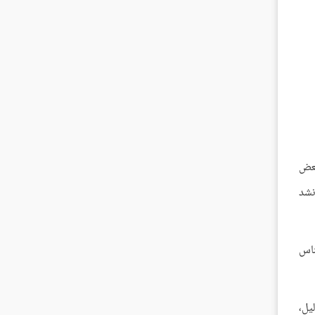
بعض
نشد
ناس
يل،