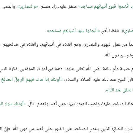
دَ اتَّخذوا قبور أنبيائهم مساجد
متفق عليه. زاد مسلم:
والنصارى
. والمعنى ..
نصارى
، بلفظ اللَّعن
اتَّخذوا قبور أنبيائهم مساجد
.
 هذا من عمل اليهود والنصارى، وهم الغلاة في أنبيائهم، والغلاة في صالحيهم 
وهم من دون الله.
أم حبيبة وأم سلمة رضي الله تعالى عنهما -وهما من أمهات المؤمنين- ذكرتا للنب
ل النبيُّ عند ذلك عليه الصلاة والسلام:
أولئك إذا مات فيهم الرجلُ الصالحُ ب
لخلق عند الله
.
واتّخاذ المساجد عليها، ونصب الصور فيها؛ حتى تُعبد وتعظم، قال:
أولئك شرار ال
 شرار الخلق؛ الذين يبنون المساجد على القبور حتى تُعبد من دون الله، فإنَّ الب