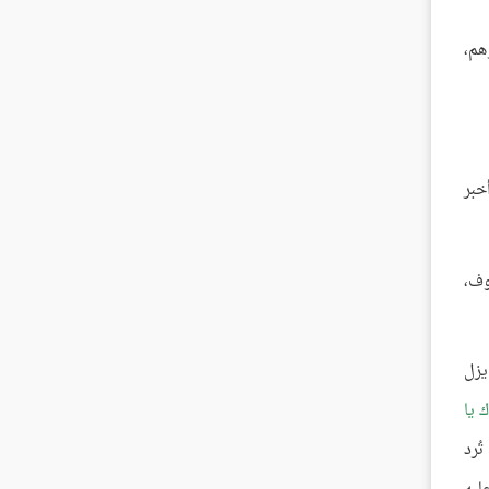
هم،
خبر
وف،
يزل
 يا
ُرد