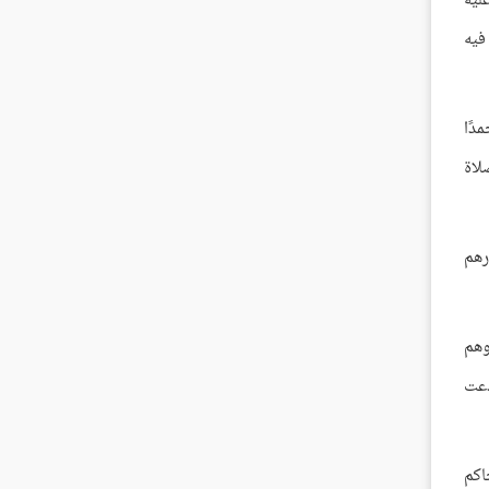
عليه
فيه
دًا
لاة
رهم
وهم
دعت
اكم