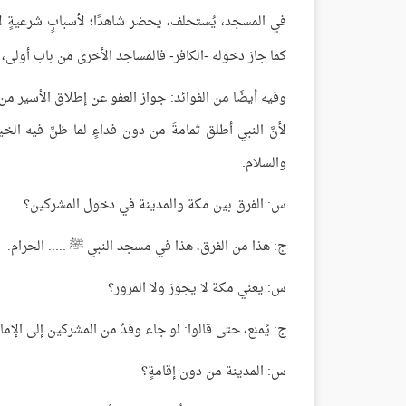
في المسجد، يُستحلف، يحضر شاهدًا؛ لأسبابٍ شرعيةٍ ل
كما جاز دخوله -الكافر- فالمساجد الأخرى من باب أولى، 
وفيه أيضًا من الفوائد: جواز العفو عن إطلاق الأسير من غي
لأنَّ النبي أطلق ثمامةَ من دون فداءٍ لما ظنَّ فيه 
والسلام.
س: الفرق بين مكة والمدينة في دخول المشركين؟
ج: هذا من الفرق، هذا في مسجد النبي ﷺ ..... الحرام.
س: يعني مكة لا يجوز ولا المرور؟
ج: يُمنع، حتى قالوا: لو جاء وفدٌ من المشركين إلى الإم
س: المدينة من دون إقامةٍ؟