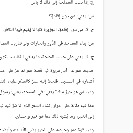
ج: إذا دعت المصلحةُ إلى ذلك لا بأس.
س: يعني: من دون إقامةٍ؟
ج: لا، من دون إقامةٍ، الجزيرة كلها لا يُقيم فيها الكافر.
س: بناء المساجد في الدُّور والحارات ولو تقاربت المسا
ج: لا، يعني على حسب الحاجة، ما ينبغي التَّقارب، يكو
حديث عمر عن أبي هريرة في قصة عمر لما مرَّ على ح
أشعاره في المسجد، فلحظ إليه عمرُ كالمنكر عليه، التف
وفيه مَن هو خيرٌ منك" يعني: في المسجد، يعني: رسول ا
هذا فيه دلالة على جواز إنشاد الشعر الذي لا شرَّ فيه 
إلى الخير، وما يُشبه ذلك مما هو خير وإحسان.
وفيه قوة عمر وحرصه على الخير رضي الله عنه وأرضاه، ف