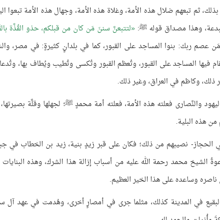
بذلك، ثم تبعهم ضلال هذه الأمة، وغلاة هذه الأمة، وجهال هذه الأمة تبعوا الي
لبدعة، وهذا مصداق قوله ﷺ:
لتتبعنَّ سننَ مَن كان من قبلكم، حذو القُذَّة بالقُذ
مَن عصم ربك: بنوا المساجد على القبور، كما في بلدانٍ كثيرةٍ: في مصر، والش
ام فيها المساجد على القبور، وتُعظم القبور وتُكسى وتُطيب ويُطاف بها، وتُدعا
ر ذلك، وكاظم في العراق، وغير ذلك.
هود والنَّصارى فعلته هذه الأمة، فعلته أمة محمدٍ ﷺ؛ لجهلها وقلَّة بصيرتها، 
 من هذه البلية.
 الحجاز- نصيبهم من ذلك؛ فكان على قبر زيدٍ بنية، زيد بن الخطاب في جبي
ةُ الشيخ محمد رحمة الله عليه من أسباب إزالة هذا الشرك، وهذه البنايات 
مَن ناصره وساعده على هذا الخير العظيم.
البقيع في المدينة كذلك، مثلما جرى في أمصارٍ أخرى، وهُدمت في عهد آل سع