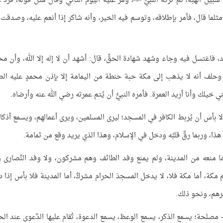
 سبيل الهبة، ثم تركه النبيُّ ﷺ، ومرَّ عليه اليوم الثاني وقال مثل قوله، فردَّ 
ةُ مثلما قال، فأمر بإطلاقه، وتوسم فيه الخير، وأنه شاكر إذا أنعم عليه، وصدقت 
، فاغتسل فيه وجاء وشهد شهادة الحقِّ، قال: أشهد أن لا إله إلا الله، وأن محم
وحلف أنه لا يذهب إلى مكة حبة حنطة من اليمامة إلا بإذن محمدٍ عليه الص
 خيلك وأنا أريد العمرة. فأمره النبيُّ أن يُتم عمرته رضي الله عنه وأرضاه.
لا بأس أن يُربط الكافر في المسجد؛ ليرى المسلمين، ويرى أعمالهم، ويسمع أذكا
ا، وربما رقَّ قلبُه ودخل في الإسلام، وهذا الذي يريد وقع من ثمامة.
 منعه من المدينة، ولم يمنع وفد الطائف وهم مشركون، ولا وفد النَّصارى 
 مكة، أما مكة فلا، لا يدخل المسجدَ الحرام مشركٌ، أما المدينة فلا بأس إذا 
يرهم، ونحو ذلك.
صلحة؛ يسمع الذكر، يسمع الوعظ، يسمع الدعوة، تُقام عليها الدَّعوى عند الح