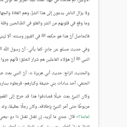
الأولين، ثم هُدمت في عهد الملك عبد العزيز لما تولى مكة
ولا يزال الناسُ يدعون إلى هذا الشرِّ، وهم الغلاة والج
وما وقع في قلوبهم من الشر والغلو في الصَّالحين وقلة ا
فالحاصل أنَّ هذا هو حكمه ﷺ في القبور وسنته: ألا يُبنى عل
وفي حديث مسلمٍ عن جابرٍ -كما يأتي- أنَّ رسول الله ﷺ 
النبي ﷺ أنَّ هؤلاء الفاعلين هم شرار الخلق؛ لأنهم جروا ا
والحديث الرابع: حديث أبي هريرة
: أنَّ النبي بعث 

الحنفي، أحد سادات بني حنيفة وكبارهم- فربطوه بساري
وكان النبيُّ بعث خيلًا فصادفوا هذا قد خرج إلى العُ
مربوطًا حتى أمر النبيُّ بإطلاقه، وكان رجلًا عظيمًا، وله
ثمامة؟
قال: عندي ما تُريد، إن تقتل تقتل ذا دمٍ -يعني: