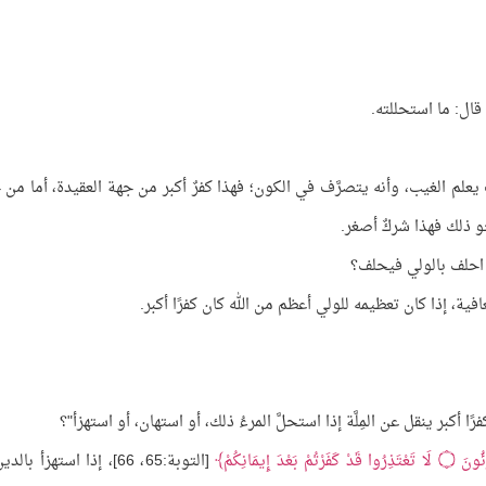
 قال: ما استحللته.
وف يعلم الغيب، وأنه يتصرَّف في الكون؛ فهذا كفرٌ أكبر من جهة العقيدة، أما من 
ونحو ذلك فهذا شركٌ أصغر.
 احلف بالولي فيحلف؟
فية، إذا كان تعظيمه للولي أعظم من الله كان كفرًا أكبر.
أكبر ينقل عن المِلَّة إذا استحلَّ المرءُ ذلك، أو استهان، أو استهزأ"؟
زِئُونَ
۝
لَا تَعْتَذِرُوا قَدْ كَفَرْتُمْ بَعْدَ إِيمَانِكُمْ
[التوبة:65، 66]، إذا استهزأ بال