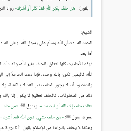
يقُولُ:
مَنْ حلفَ بِغَيْرِ اللَّهِ فَقدْ كَفَر أَوْ أَشْرَكَ
رواه التر
الشيخ:
الحمد لله، وصلَّى الله وسلَّم على رسول الله، وعلى آله و
أما بعد:
فهذه الأحاديث كلها تتعلق بالحلف بغير الله، وقد دلَّت 
الله، فاليمين تكون بالله وحده، فإذا دعت الحاجةُ إلى ا
والمقصود أنه لا يجوز الحلف بغير الله: لا بالكعبة، ولا ب
ذلك من المخلوقات، فالحلف تعظيمٌ لا يكون إلا بالله
فلا يحلف إلا بالله أو ليصمت
، ويقول ﷺ:
مَن حلف ب
عمر
يقول ﷺ:
مَن حلف بشيءٍ دون الله فقد أشرك
.

وهكذا لا يحلف بالبراءة من الإسلام يقول: "أنا بريءٌ من 