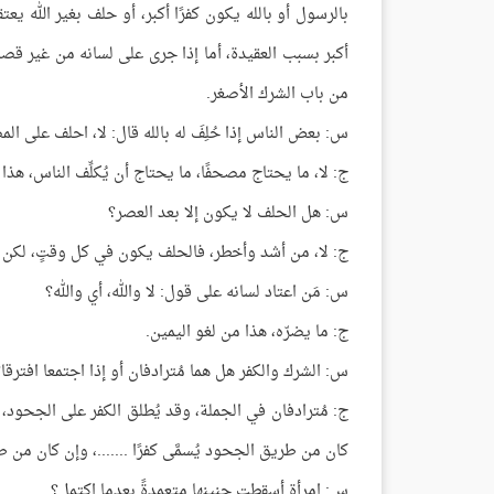
بالرسول أو بالله يكون كفرًا أكبر، أو حلف بغير الله يع
أكبر بسبب العقيدة، أما إذا جرى على لسانه من غير قصد
من باب الشرك الأصغر.
س: بعض الناس إذا حُلِفَ له بالله قال: لا، احلف على الم
ج: لا، ما يحتاج مصحفًا، ما يحتاج أن يُكلِّف الناس، هذا
س: هل الحلف لا يكون إلا بعد العصر؟
ج: لا، من أشد وأخطر، فالحلف يكون في كل وقتٍ، لكن ال
س: مَن اعتاد لسانه على قول: لا والله، أي والله؟
ج: ما يضرّه، هذا من لغو اليمين.
س: الشرك والكفر هل هما مُترادفان أو إذا اجتمعا افترقا
ج: مُترادفان في الجملة، وقد يُطلق الكفر على الجحود، 
كان من طريق الجحود يُسمَّى كفرًا .......، وإن كان من ط
س: امرأة أسقطت جنينها متعمدةً بعدما اكتمل؟