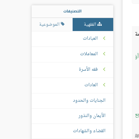
التصنيفات
الفقهية
الموضوعية
ة
العبادات
المعاملات
َوْ
فقه الأسرة
العادات
الجنايات والحدود
ِع
الأيمان والنذور
القضاء والشهادات
ِ ﷺ