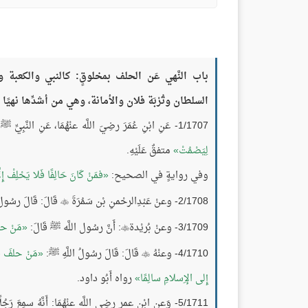
باب النَّهي عَن الحلف بمخلوقٍ: كالنبي والكعبة
السلطان وتُرْبَة فلان والأمانة، وهي من أشدِّها نهيًا
1/1707- عَنِ ابْنِ عُمَرَ رضِيَ اللَّه عنْهُمَا، عَنِ النَّبِيِّ ﷺ قَالَ:
لِيَصْمُتْ
متفقٌ عَلَيْهِ.
وفي روايةٍ في الصحيح:
فمَنْ كَانَ حَالِفًا فَلا يَحْلِفْ إِلَّا
2/1708- وعنْ عَبْدِالرحْمنِ بْن سَمُرَةَ
قَالَ: قَالَ رسُولُ

3/1709- وعنْ بُريْدة
: أَنَّ رسُول اللَّه ﷺ قَالَ:
مَنْ حلَ

4/1710- وعنْهُ
قَالَ: قَالَ رسُولُ اللَّهِ ﷺ:
مَنْ حلفَ فَق

إِلى الإِسلامِ سالِمًا
رواه أَبُو داود.
5/1711- وَعنِ ابْن عمر رضِي اللَّه عنْهُمَا: أَنَّهُ سمِعَ رَج