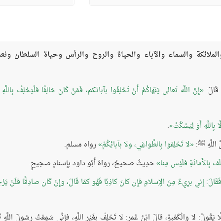
 والملائكة والسماء والآباء والحياة والروح والرأس وحياة السلطان ونعم
إِنَّ اللَّه تَعالى يَنْهَاكُمْ أَنْ تَحْلِفُوا بآبائكم، فَمَنْ كَانَ حَالِفًا فلْيَحْلِفْ بِاللَّهِ أ
 بِاللَّهِ أَوْ لِيَسْكُتْ
.
 اللَّهِ ﷺ:
لا تَحْلِفوا بِالطَّواغِي، ولا بآبائِكُمْ
رواه مسلم.
ف بِالأَمانَةِ فلَيْس مِنا
حدِيثٌ صحيحٌ، رواهُ أَبُو داود بإِسنادٍ صحِيحٍ.
َالَ: إِني برِيءٌ مِنَ الإِسلامِ فإِن كانَ كاذِبًا فَهُو كمَا قَالَ، وإِنْ كَان صادِقًا فلَنْ يَرْج
ُلًا يَقُولُ: لا والْكَعْبةِ، قالَ ابْنُ عُمر: لا تَحْلِفْ بِغَيْرِ اللَّهِ، فإِنِّي سَمِعْتُ رسُولَ اللَّه