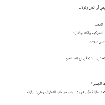
ي أن تُعزر وتُؤَدَّب.
 العمد.
ل الشركية ولكنه جاهل؟
ر حتى يتوب.
غسَّل، ولا يُدْفَن مع المسلمين.
ط الجنين؟
دة لعلها تُسهِّل خروج الولد، من باب التفاؤل، يعني: الزلزلة.