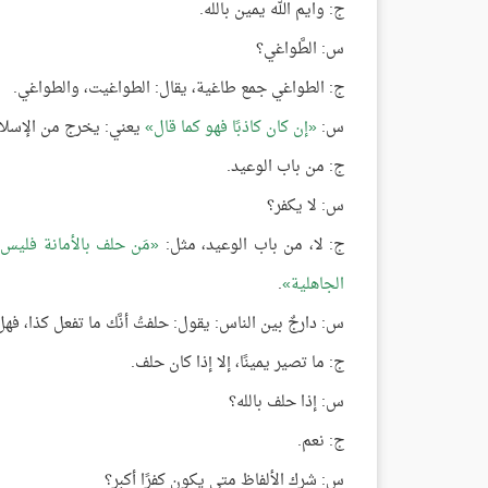
ج: وايم الله يمين بالله.
س: الطَّواغي؟
ج: الطواغي جمع طاغية، يقال: الطواغيت، والطواغي.
س:
إن كان كاذبًا فهو كما قال
يعني: يخرج من الإسلا
ج: من باب الوعيد.
س: لا يكفر؟
ج: لا، من باب الوعيد، مثل:
مَن حلف بالأمانة فليس من
الجاهلية
.
س: دارجٌ بين الناس: يقول: حلفتُ أنَّك ما تفعل كذا، فهل
ج: ما تصير يمينًا، إلا إذا كان حلف.
س: إذا حلف بالله؟
ج: نعم.
س: شرك الألفاظ متى يكون كفرًا أكبر؟