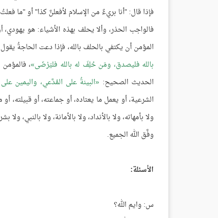
فإذا قال: "أنا بريءٌ من الإسلام لأفعلنَّ كذا" أو "ما فعلت
فالواجب الحذر، وألا يحلف بهذه الأشياء: هو يهودي، أ
المؤمن أن يكتفي بالحلف بالله، فإذا دعت الحاجةُ يقول: وا
بالله فليصدق، ومَن حُلِفَ له بالله فليَرْضَى
، فالمؤمن 
الحديث الصحيح:
البينةُ على المُدَّعي، واليمين على
الشرعية، أو يعمل ما يعتاده، أو جماعته، أو قبيلته، أو ما
ولا بأمهاته، ولا بالأنداد، ولا بالأمانة، ولا بالنبي، ولا 
وفَّق الله الجميع.
الأسئلة:
س: وايم الله؟