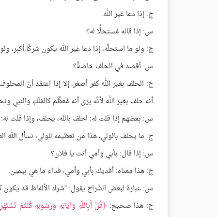
ج: إذا دعا غير الله.
س: إذا قاله مُستحلًّا له؟
ج: ولو ما استحلَّه، إذا دعا غير الله يكون شركًا أكبر، ولو
س: أقصد في الحلف خاصةً؟
ج: الحلف بغير الله كفر أصغر، إلا إذا اعتقد أنَّ المحل
أنه حلف بغير الله لأنَّه يرى أنه مُعظَّم كالمَلَكِ والنبي 
س: بعضهم إذا قلت له: احلف بالله، يحلف، وإذا قلت له:
ج: ما يحلف بالولي، هذا من تعظيمه للولي، نسأل الله العا
س: إذا قال: بأبي وأمي أنت يا فلان؟
ج: هذا معناه: أفديك بأبي وأمي، فداء ما هي بيمين.
س: عبارة لبعض الشّراح يقول: "شرك الألفاظ قد يكون كفرًا 
ج: هذا صحيح:
قُلْ أَبِاللَّهِ وَآيَاتِهِ وَرَسُولِهِ كُنْتُمْ تَسْتَهْ