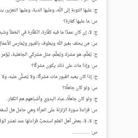
ج: عليها التوبة إلى الله، وعليها الدية، وعليها التعزير، ينبغ
س: ما عليها كفارة؟
ج: لا، إن كان عمدًا ما فيه كفَّارة، الكفَّارة في الخطأ وشبه
س: مَن يحلف بغير الله ويطوف بالقبور ويُمارس الأعما
ج: يُعلَّم، هو مشرك ويُعلَّم، مثل مشركي الجاهلية، يُؤم
س: وإذا مات على ذلك يكون مشركًا؟
ج: إذا كان يعبد القبور مات مشركًا، ولا يُصلَّى عليه، ولا يُ
س: ولو كان جاهلًا؟
ج: ولو كان جاهلًا، عباد البدوي وأشباههم هم الكفار.
س: قراءة سورة الزلزلة على المرأة وهي حامل هل تُسق
ج: لا، لا، بعض أهل العلم استحبَّ قراءتها عند تعسّر الولا
س: ..............