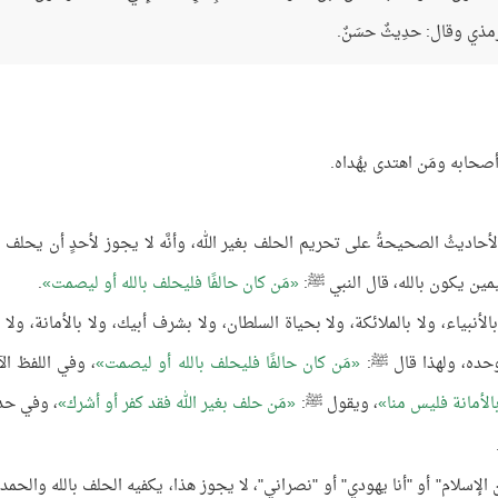
مذي وقال: حدِيثٌ حسَنٌ.
أصحابه ومَن اهتدى بهُداه.
الأحاديثُ الصحيحةُ على تحريم الحلف بغير الله، وأنَّه لا يجوز لأحدٍ أن يحلف ب
ليمين يكون بالله، قال النبي ﷺ:
مَن كان حالفًا فليحلف بالله أو ليصمت
.
الأنبياء، ولا بالملائكة، ولا بحياة السلطان، ولا بشرف أبيك، ولا بالأمانة، ولا 
 وحده، ولهذا قال ﷺ:
مَن كان حالفًا فليحلف بالله أو ليصمت
، وفي اللفظ الآ
الأمانة فليس منا
، ويقول ﷺ:
مَن حلف بغير الله فقد كفر أو أشرك
، وفي ح
الإسلام" أو "أنا يهودي" أو "نصراني"، لا يجوز هذا، يكفيه الحلف بالله والحمد ل