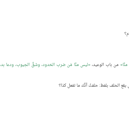
م؟
َّا
من باب الوعيد،
ليس منَّا مَن ضرب الخدود، وشقَّ الجيوب، ودعا بد
 يقع الحلف بلفظ: حلفتُ أنَّك ما تفعل كذا؟