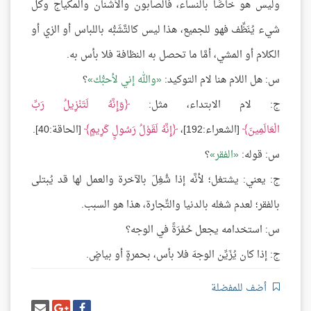
وليس هو خاصًّا بالنساء، فالصابون والأشنان والمكياج وكل
شيء يُنَظِّف فهو للجميع، هذا ليس كالتَّشَبُّه باللباس أو الزي أو
الكلام أو المشي، أمَّا ما تحصل به النظافة فلا بأس به.
س: هل اللام هنا لام التوكيد:
والله إني لأحبُّك
؟
ج: لام الابتداء، مثل:
وَإِنَّهُ لَتَنْزِيلُ رَبِّ
الْعَالَمِينَ
[الشعراء:192]،
إِنَّهُ لَقَوْلُ رَسُولٍ كَرِيمٍ
[الحاقة:40].
س: قوله:
الفقر
؟
ج: يعني: يشتغل؛ لأنَّه إذا شُغِلَ بالآخرة والعمل لها قد يُبتلى
بالفقر؛ لعدم شغله بالدنيا والتِّجارة، هذا هو السبب.
س: استخدامه يجعل حُمْرَةً في الوجه؟
ج: إذا كان يُزَيِّن الوجهَ فلا بأس، بحمرةٍ أو بياضٍ.
أضف للمفضلة
شارك
شارك
إرسل