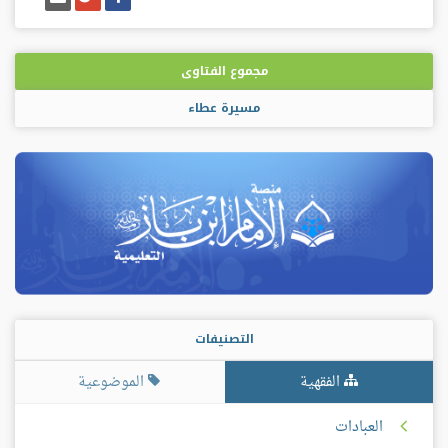
على
على
إيميل
فيسبوك
غوغل
بلس
مجموع الفتاوى
مسيرة عطاء
التصنيفات
الفقهية
الموضوعية
العبادات