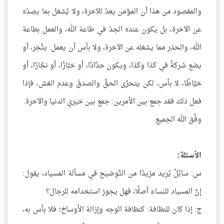
والمقصود من هذا أن المؤمن يعدّ للآخرة، ولا يُشغل بما يصدّه
عن الآخرة، بل يكون عنده الجدّ في طاعة الله، والعمل بطاعة
الله، والحذر مما يشغله عن الآخرة، ولا بأس أن يعمل: يتَّجر، أو
يضع شركةً في كذا وكذا، ويكون حدَّادًا، أو خبَّازًا، أو نجَّارًا، أو
خيَّاطًا، لا بأس، لكن يتحرَّى الحقَّ والصدقَ وعدم الغش، فإذا
فعل ذلك فقد جمع بين الأمرين: جمع بين خيري الدنيا والآخرة.
وفَّق الله الجميع.
الأسئلة:
س: سائِلٌ يُريد مزيدًا من التَّوضيح في مسألة المسياد، يقول:
إنَّ المسياد للنساء أصلًا، فهل يجوز استخدامه للرجال؟
ج: إذا كان للنظافة: كنظافة الوجه وإزالة الأوساخ؛ فلا بأس به،