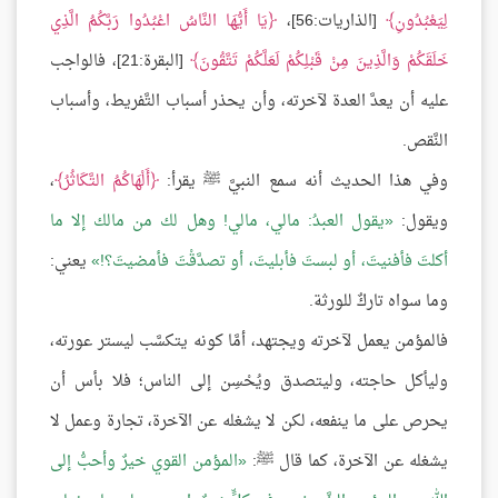
لِيَعْبُدُونِ
[الذاريات:56]،
يَا أَيُّهَا النَّاسُ اعْبُدُوا رَبَّكُمُ الَّذِي
خَلَقَكُمْ وَالَّذِينَ مِنْ قَبْلِكُمْ لَعَلَّكُمْ تَتَّقُونَ
[البقرة:21]، فالواجب
عليه أن يعدَّ العدة لآخرته، وأن يحذر أسباب التَّفريط، وأسباب
النَّقص.
وفي هذا الحديث أنه سمع النبيَّ ﷺ يقرأ:
أَلْهَاكُمُ التَّكَاثُرُ
،
ويقول:
يقول العبدُ: مالي، مالي! وهل لك من مالك إلا ما
أكلتَ فأفنيتَ، أو لبستَ فأبليتَ، أو تصدَّقْتَ فأمضيتَ؟!
يعني:
وما سواه تاركٌ للورثة.
فالمؤمن يعمل لآخرته ويجتهد، أمَّا كونه يتكسَّب ليستر عورته،
وليأكل حاجته، وليتصدق ويُحْسِن إلى الناس؛ فلا بأس أن
يحرص على ما ينفعه، لكن لا يشغله عن الآخرة، تجارة وعمل لا
يشغله عن الآخرة، كما قال ﷺ:
المؤمن القوي خيرٌ وأحبُّ إلى