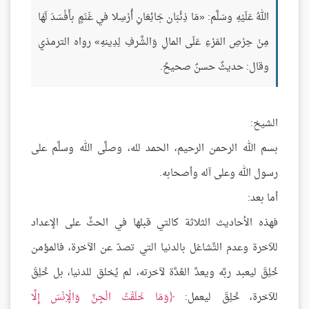
اللهُ عَلَيْهِ وسَلَّم: «مَا ذِئْبَان جَائِعَانِ أُرْسِلا في غَنَمٍ بأَفْسَدَ لَهَا
مِنْ حِرْصِ المَرْءِ عَلَى المالِ وَالشَّرفِ لِدِينهِ» رواه الترمذي
وقال: حديثٌ حسنٌ صحيحٌ.
الشيخ:
بسم الله الرحمن الرحيم، الحمد لله، وصلَّى الله وسلَّم على
رسول الله وعلى آله وأصحابه.
أما بعد:
فهذه الأحاديث الثلاثة كالتي قبلها في الحثِّ على الإعداد
للآخرة وعدم التَّشاغل بالدنيا التي تصدّ عن الآخرة، فالمؤمن
خُلِقَ ليعبد ربَّه ويعدَّ العُدَّة لآخرته، لم يُخلق للدنيا، بل خُلِقَ
للآخرة، خُلِقَ ليعمل:
وَمَا خَلَقْتُ الْجِنَّ وَالْإِنْسَ إِلَّا