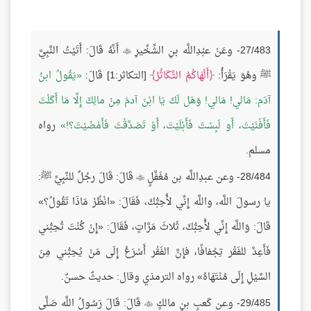
27/483- وعَنْ عبْدِاللَّه بنِ الشِّخِّيرِ
أَنَّهُ قَالَ: أَتَيْتُ النَّبِيَّ

ﷺ وهُوَ يَقْرَأُ:
أَلْهَاكُمُ التَّكَاثُرُ
[التكاثر:1] قَالَ:
يَقُولُ ابنُ
آدَم: مَالي! مَالي! وَهَل لَكَ يَا ابْنَ آدمَ مِنْ مالِكَ إِلَّا مَا أَكَلْتَ
فَأَفْنَيْتَ، أَو لَبِسْتَ فَأَبْلَيْتَ، أَوْ تَصَدَّقْتَ فَأَمْضَيْتَ؟!
رواه
مسلم.
28/484- وعن عبدِاللَّه بن مُغَفَّلٍ
قَالَ: قَالَ رجُلٌ للنَّبِيِّ ﷺ:

يا رسولَ اللَّه، واللَّه إِنِّي لأُحِبُّكَ، فَقَالَ: «انْظُرْ مَاذَا تَقُولُ؟»
قَالَ: وَاللَّه إِنِّي لأُحِبُّكَ، ثَلاثَ مَرَّاتٍ، فَقَالَ: «إِنْ كُنْتَ تُحِبُّني
فَأَعِدَّ للفَقْر تِجْفافًا، فإِنَّ الفَقْر أَسْرَعُ إِلَى مَنْ يُحِبُّني مِنَ
السَّيْلِ إِلَى مُنْتَهَاهُ» رواه الترمذي وقال: حديثٌ حسنٌ.
29/485- وعن كَعبِ بنِ مالكٍ
قَالَ: قَالَ رَسُولُ اللَّه صَلَّى
