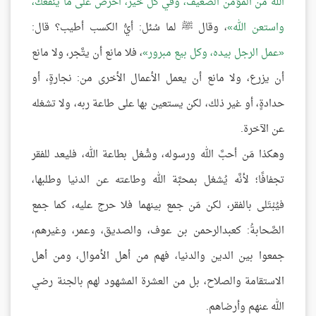
الله من المؤمن الضَّعيف، وفي كلٍّ خيرٌ، احرص على ما ينفعك،
واستعن الله
، وقال ﷺ لما سُئل: أيُّ الكسب أطيب؟ قال:
عمل الرجل بيده، وكل بيع مبرور
، فلا مانع أن يتَّجر، ولا مانع
أن يزرع، ولا مانع أن يعمل الأعمال الأخرى من: نجارةٍ، أو
حدادةٍ، أو غير ذلك، لكن يستعين بها على طاعة ربه، ولا تشغله
عن الآخرة.
وهكذا مَن أحبَّ الله ورسوله، وشُغل بطاعة الله، فليعد للفقر
تجفافًا؛ لأنَّه يُشغل بمحبَّة الله وطاعته عن الدنيا وطلبها،
فيُبْتَلى بالفقر، لكن مَن جمع بينهما فلا حرج عليه، كما جمع
الصَّحابةُ: كعبدالرحمن بن عوف، والصديق، وعمر، وغيرهم،
جمعوا بين الدين والدنيا، فهم من أهل الأموال، ومن أهل
الاستقامة والصلاح، بل من العشرة المشهود لهم بالجنة رضي
الله عنهم وأرضاهم.