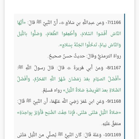
7/1166- وَعن عبدِاللَّهِ بنِ سَلاَمٍ
، أَنَّ النَّبِيَّ ﷺ قالَ:
أَيُّهَا

النَّاسُ أَفْشوا السَّلامَ، وَأَطْعِمُوا الطَّعَامَ، وَصَلُّوا باللَّيْل
وَالنَّاسُ نِيامٌ، تَدخُلُوا الجَنَّةَ بِسَلامٍ
.
رواهُ الترمذيُّ وقالَ: حديثٌ حسنٌ صحيحٌ.
8/1167- وَعنْ أَبي هُريرةَ
قالَ: قالَ رسولُ اللَّهِ ﷺ:

أَفْضَلُ الصيَّامِ بعْدَ رَمَضَانَ شَهْرُ اللَّهِ المُحَرَّمُ، وَأَفْضَلُ
الصَّلاةِ بعدَ الفَرِيضَةِ صَلاةُ اللَّيْل
رواه مُسلِمٌ.
9/1168- وَعَنِ ابنِ عُمَرَ رَضِيَ اللَّه عَنْهُمَا، أَن النَّبِيَّ ﷺ قَالَ:
صَلاةُ اللَّيْلِ مَثْنَى مَثْنَى، فَإِذا خِفْتَ الصُّبْح فَأَوْتِرْ بِواحِدَةِ
متفقٌ عَلَيْهِ.
10/1169- وَعَنْهُ قَالَ: كَانَ النَّبِيُّ ﷺ يُصلِّي منَ اللَّيْل مَثْنَى