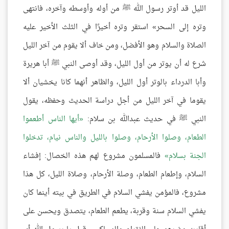
الليل قد أوتر رسول الله ﷺ من أوله وأوسطه وآخره، فانتهى
وتره إلى السحر» استقر وتره أخيرًا في الثلث الأخير عليه
الصلاة والسلام وهو الأفضل، ومن خاف ألا يقوم من آخر الليل
شرع له أن يوتر من أول الليل، وقد أوصى النبي ﷺ أبا هريرة
وأبا الدرداء بالوتر أول الليل، والظاهر أنهما كانا يخشيان ألا
يقوما في آخر الليل من أجل دراسة الحديث وحفظه، يقول
النبي ﷺ في حديث عبدالله بن سلام:
أيها الناس أطعموا
الطعام، وصلوا الأرحام، وصلوا بالليل والناس نيام، تدخلوا
الجنة بسلام
فالمسلمون مشروع لهم هذه الخصال: إفشاء
السلام، وإطعام الطعام، وصلة الأرحام، وصلاة الليل، كل هذا
مشروع، فالمؤمن يفشي السلام في الطريق في بيته أينما كان
يفشي السلام سنة وقربة، يطعم الطعام، يتصدق ويحسن على