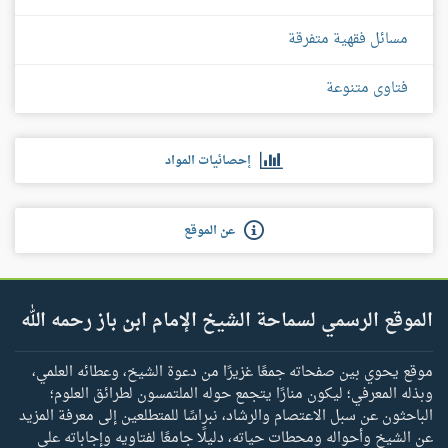
مسائل فقهية متفرقة
فتاوى متنوعة
إحصائيات المواد
عن الموقع
الموقع الرسمي لسماحة الشيخ الإمام ابن باز رحمه الله
موقع يحوي بين صفحاته جمعًا غزيرًا من دعوة الشيخ، وعطائه العلمي،
وبذله المعرفي؛ ليكون منارًا يتجمع حوله الملتمسون لطرائق العلوم؛
الباحثون عن سبل الاعتصام والرشاد، نبراسًا للمتطلعين إلى معرفة المزيد
عن الشيخ وأحواله ومحطات حياته، دليلًا جامعًا لفتاويه وإجاباته على