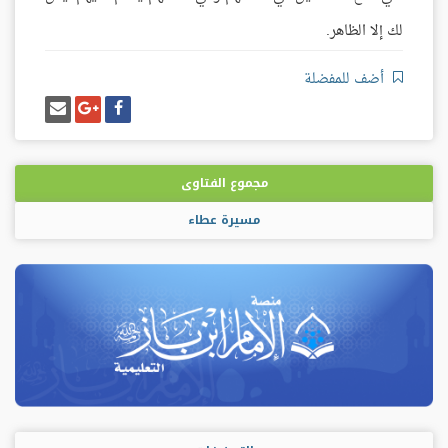
لك إلا الظاهر.
أضف للمفضلة
شارك
شارك
إرسل
على
على
إيميل
فيسبوك
غوغل
بلس
مجموع الفتاوى
مسيرة عطاء