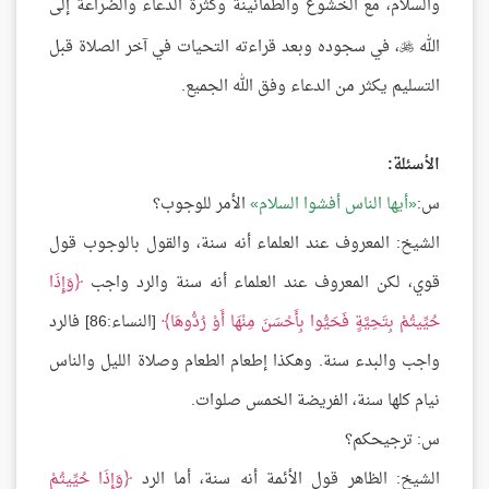
والسلام، مع الخشوع والطمأنينة وكثرة الدعاء والضراعة إلى
الله
، في سجوده وبعد قراءته التحيات في آخر الصلاة قبل

التسليم يكثر من الدعاء وفق الله الجميع.
الأسئلة:
س:
أيها الناس أفشوا السلام
الأمر للوجوب؟
الشيخ: المعروف عند العلماء أنه سنة، والقول بالوجوب قول
قوي، لكن المعروف عند العلماء أنه سنة والرد واجب
وَإِذَا
حُيِّيتُمْ بِتَحِيَّةٍ فَحَيُّوا بِأَحْسَنَ مِنْهَا أَوْ رُدُّوهَا
[النساء:86] فالرد
واجب والبدء سنة. وهكذا إطعام الطعام وصلاة الليل والناس
نيام كلها سنة، الفريضة الخمس صلوات.
س: ترجيحكم؟
الشيخ: الظاهر قول الأئمة أنه سنة، أما الرد
وَإِذَا حُيِّيتُمْ